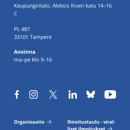
Kaupungintalo, Aleksis Kiven katu 14–16
C
PL 487
33101 Tampere
Avoinna
ma–pe klo 9–16
Or­ga­ni­saa­tio
Il­moi­tus­tau­lu - vi­ral­
li­set il­moi­tuk­set