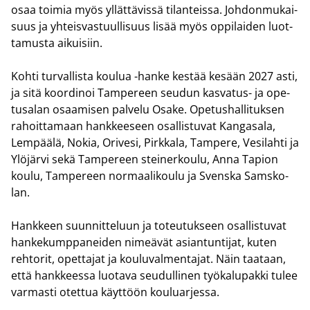
osaa toi­mia myös yl­lät­tä­vis­sä ti­lan­teis­sa. Joh­don­mu­kai­
suus ja yh­teis­vas­tuul­li­suus lisää myös op­pi­lai­den luot­
ta­mus­ta ai­kui­siin.
Kohti tur­val­lis­ta kou­lua -​hanke kes­tää ke­sään 2027 asti,
ja sitä koor­di­noi Tam­pe­reen seu­dun kasvatus-​ ja ope­
tusa­lan osaa­mi­sen pal­ve­lu Osake. Ope­tus­hal­li­tuk­sen
ra­hoit­ta­maan hank­kee­seen osal­lis­tu­vat Kan­ga­sa­la,
Lem­pää­lä, Nokia, Ori­ve­si, Pirk­ka­la, Tam­pe­re, Ve­si­lah­ti ja
Ylö­jär­vi sekä Tam­pe­reen stei­ner­kou­lu, Anna Ta­pion
koulu, Tam­pe­reen nor­maa­li­kou­lu ja Svens­ka Sams­ko­
lan.
Hank­keen suun­nit­te­luun ja to­teu­tuk­seen osal­lis­tu­vat
han­ke­kump­pa­nei­den ni­meä­vät asian­tun­ti­jat, kuten
reh­to­rit, opet­ta­jat ja kou­lu­val­men­ta­jat. Näin taa­taan,
että hank­kees­sa luo­ta­va seu­dul­li­nen työ­ka­lu­pak­ki tulee
var­mas­ti otet­tua käyt­töön kou­luar­jes­sa.