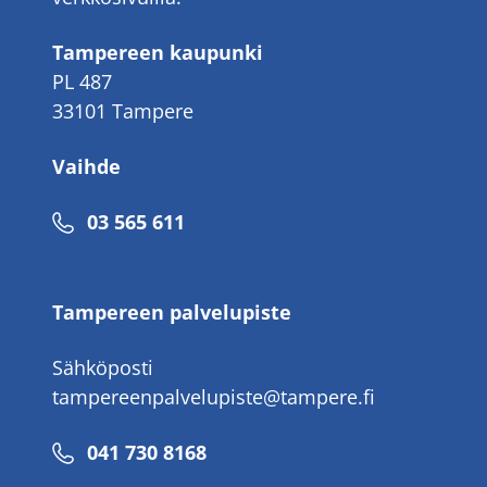
Tampereen kaupunki
PL 487
33101 Tampere
Vaihde
Puhelinnumero
03 565 611
Tampereen palvelupiste
Sähköposti
tampereenpalvelupiste@tampere.fi
Puhelinnumero
041 730 8168