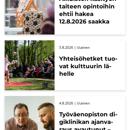
tai­teen opin­toi­hin
ehtii hakea
12.8.2026 saak­ka
5.8.2026
| Uu­ti­nen
Yh­tei­sö­het­ket tuo­
vat kult­tuu­rin lä­
hel­le
4.8.2026
| Uu­ti­nen
Työ­väen­opis­ton di­
gikli­ni­kan ajan­va­
raus avau­tu­nut –