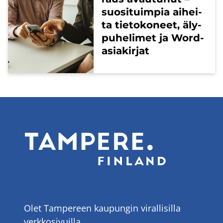
suo­si­tuim­pia ai­hei­
ta tie­to­ko­neet, äly­
pu­he­li­met ja Word-​
asiakirjat
Olet Tampereen kaupungin virallisilla
verkkosivuilla.