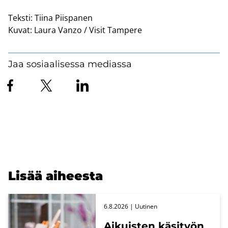
Teksti:
Tiina Piispanen
Kuvat:
Laura Vanzo / Visit Tampere
Jaa sosiaalisessa mediassa
Lisää ai­hees­ta
6.8.2026
| Uu­ti­nen
Ai­kuis­ten kä­si­työn