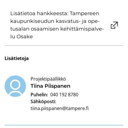
Li­sä­tie­toa hank­kees­ta: Tam­pe­reen
kau­pun­ki­seu­dun kasvatus-​ ja ope­
tusa­lan osaa­mi­sen ke­hit­tä­mis­pal­ve­
lu Osake
Li­sä­tie­to­ja
Projektipäällikkö
Tiina Piis­pa­nen
Puhelin:
040 192 8780
Sähköposti:
tiina.piispanen@tampere.fi