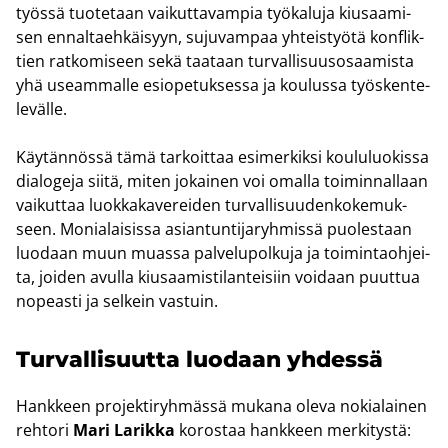
työs­sä tuo­te­taan vai­kut­ta­vam­pia työ­ka­lu­ja kiusaa­mi­
sen en­nal­taeh­käi­syyn, su­ju­vam­paa yh­teis­työ­tä konflik­
tien rat­ko­mi­seen sekä taa­taan tur­val­li­suus­osaa­mis­ta
yhä useam­mal­le esio­pe­tuk­ses­sa ja kou­lus­sa työs­ken­te­
le­väl­le.
Käy­tän­nös­sä tämä tar­koit­taa esi­mer­kik­si kou­lu­luo­kis­sa
dia­lo­ge­ja siitä, miten jo­kai­nen voi omal­la toi­min­nal­laan
vai­kut­taa luok­ka­ka­ve­rei­den tur­val­li­suu­den­ko­ke­muk­
seen. Mo­nia­lai­sis­sa asian­tun­ti­ja­ryh­mis­sä puo­les­taan
luo­daan muun muas­sa pal­ve­lu­pol­ku­ja ja toi­min­taoh­jei­
ta, joi­den avul­la kiusaa­mis­ti­lan­tei­siin voi­daan puut­tua
no­peas­ti ja sel­kein vas­tuin.
Tur­val­li­suut­ta luo­daan yh­des­sä
Hank­keen pro­jek­ti­ryh­mäs­sä mu­ka­na oleva no­kia­lai­nen
reh­to­ri
Mari La­rik­ka
ko­ros­taa hank­keen mer­ki­tys­tä: