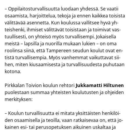
– Op­pi­lai­tos­tur­val­li­suut­ta luo­daan yh­des­sä. Se vaa­tii
osaa­mis­ta, har­joit­te­lua, te­ko­ja ja ennen kaik­kea toi­sis­ta
vä­lit­tä­vää asen­net­ta. Kun kou­lus­sa val­lit­see hyvä yh­
teis­hen­ki, ih­mi­set vä­lit­tä­vät toi­sis­taan ja toi­mi­vat vas­
tuul­li­ses­ti, on yh­tei­sö myös tur­val­li­sem­pi. Jo­kai­sel­la
meis­tä – lap­sil­la ja nuo­ril­la mu­kaan lu­kien – on oma
roo­lin­sa siinä, että Tam­pe­reen seu­dun kou­lut ovat en­
tis­tä tur­val­li­sem­pia. Myös van­hem­mat vai­kut­ta­vat sii­
hen, miten kiusaa­mi­ses­ta ja tur­val­li­suu­des­ta pu­hu­taan
ko­to­na.
Pirk­ka­lan Toi­vion kou­lun reh­to­ri
Juk­ka­mat­ti Hil­tu­nen
puo­les­taan sum­maa yh­teis­ten kou­lu­tus­ten ja oh­jei­den
mer­ki­tyk­sen:
– Kou­lun tur­val­li­suut­ta ei mi­ta­ta yk­sit­täis­ten hen­ki­löi­
den osaa­mi­sel­la ja teoil­la, vaan rat­kai­se­vaa on, että jo­
kai­nen esi- tai pe­rus­o­pe­tuk­sen ai­kui­nen us­kal­taa ja