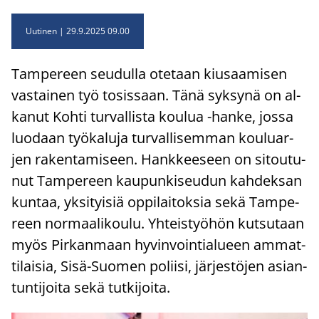
Uutinen
29.9.2025 09.00
Tam­pe­reen seu­dul­la ote­taan kiusaa­mi­sen
vas­tai­nen työ to­sis­saan. Tänä syk­sy­nä on al­
ka­nut Kohti tur­val­lis­ta kou­lua -​hanke, jossa
luo­daan työ­ka­lu­ja tur­val­li­sem­man kou­luar­
jen ra­ken­ta­mi­seen. Hank­kee­seen on si­tou­tu­
nut Tam­pe­reen kau­pun­ki­seu­dun kah­dek­san
kun­taa, yk­si­tyi­siä op­pi­lai­tok­sia sekä Tam­pe­
reen nor­maa­li­kou­lu. Yh­teis­työ­hön kut­su­taan
myös Pir­kan­maan hy­vin­voin­tia­lu­een am­mat­
ti­lai­sia, Sisä-​Suomen po­lii­si, jär­jes­tö­jen asian­
tun­ti­joi­ta sekä tut­ki­joi­ta.