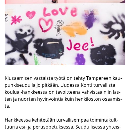
Kiusaa­mi­sen vas­tais­ta työtä on tehty Tam­pe­reen kau­
pun­ki­seu­dul­la jo pit­kään. Uu­des­sa Kohti tur­val­lis­ta
kou­lua -​hankkeessa on ta­voit­tee­na vah­vis­taa niin las­
ten ja nuor­ten hy­vin­voin­tia kuin hen­ki­lös­tön osaa­mis­
ta.
Hank­kees­sa ke­hi­te­tään tur­val­li­sem­paa toi­min­ta­kult­
tuu­ria esi- ja pe­rus­o­pe­tuk­ses­sa. Seu­dul­li­ses­sa yh­teis­