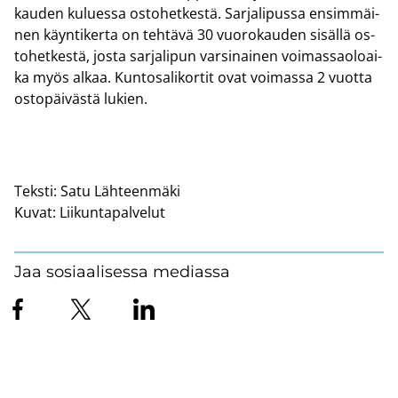
kau­den ku­lues­sa os­to­het­kes­tä. Sar­ja­li­pus­sa en­sim­mäi­
nen käyn­ti­ker­ta on teh­tä­vä 30 vuo­ro­kau­den si­säl­lä os­
to­het­kes­tä, josta sar­ja­li­pun var­si­nai­nen voi­mas­sao­loai­
ka myös alkaa. Kun­to­sa­li­kor­tit ovat voi­mas­sa 2 vuot­ta
os­to­päi­väs­tä lu­kien.
Teksti:
Satu Lähteenmäki
Kuvat:
Liikuntapalvelut
Jaa sosiaalisessa mediassa