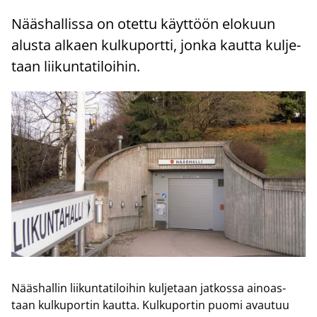
Nääs­hal­lis­sa on otet­tu käyt­töön elo­kuun
alus­ta al­kaen kul­ku­port­ti, jonka kaut­ta kul­je­
taan lii­kun­ta­ti­loi­hin.
Nääs­hal­lin lii­kun­ta­ti­loi­hin kul­je­taan jat­kos­sa ai­noas­
taan kul­ku­por­tin kaut­ta. Kul­ku­por­tin puomi avau­tuu