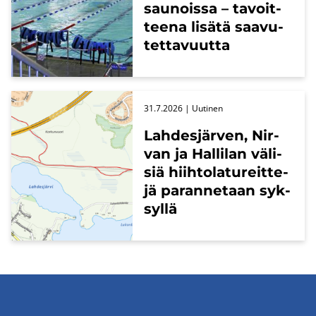
sau­nois­sa – ta­voit­
tee­na li­sä­tä saa­vu­
tet­ta­vuut­ta
31.7.2026
| Uu­ti­nen
Lah­des­jär­ven, Nir­
van ja Hal­li­lan vä­li­
siä hiih­to­la­tu­reit­te­
jä pa­ran­ne­taan syk­
syl­lä