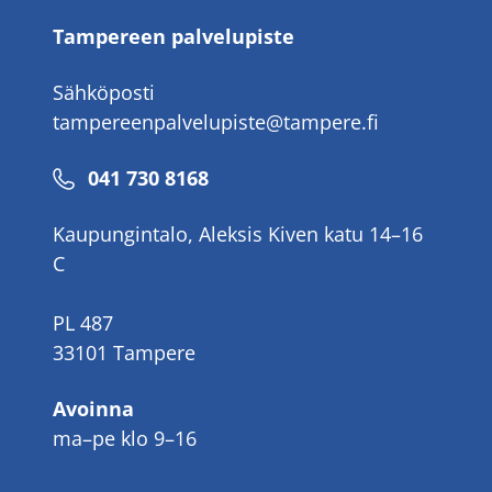
Tampereen palvelupiste
Sähköposti
tampereenpalvelupiste@tampere.fi
Puhelinnumero
041 730 8168
Kaupungintalo, Aleksis Kiven katu 14–16
C
PL 487
33101 Tampere
Avoinna
ma–pe klo 9–16