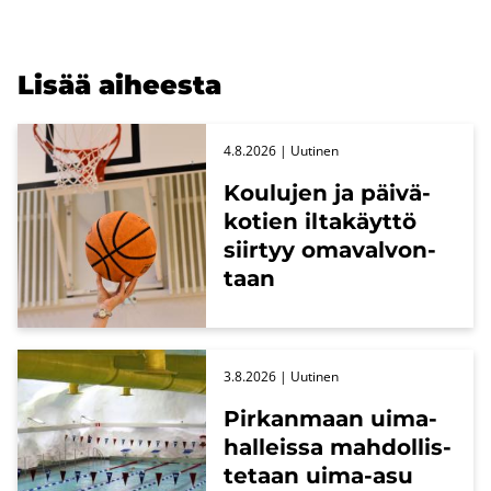
Lisää ai­hees­ta
4.8.2026
| Uu­ti­nen
Kou­lu­jen ja päi­vä­
ko­tien il­ta­käyt­tö
siir­tyy oma­val­von­
taan
3.8.2026
| Uu­ti­nen
Pir­kan­maan ui­ma­
hal­leis­sa mah­dol­lis­
te­taan uima-​asu