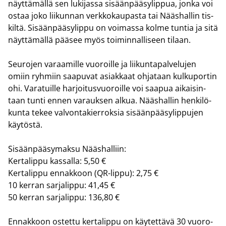
näyt­tä­mäl­lä sen lu­ki­jas­sa si­sään­pää­sy­lip­pua, jonka voi
ostaa joko lii­kun­nan verk­ko­kau­pas­ta tai Nääs­hal­lin tis­
kil­tä. Si­sään­pää­sy­lip­pu on voi­mas­sa kolme tun­tia ja sitä
näyt­tä­mäl­lä pää­see myös toi­min­nal­li­seen ti­laan.
Seu­ro­jen va­raa­mil­le vuo­roil­le ja lii­kun­ta­pal­ve­lu­jen
omiin ryh­miin saa­pu­vat asiak­kaat oh­ja­taan kul­ku­por­tin
ohi. Va­ra­tuil­le har­joi­tus­vuo­roil­le voi saa­pua ai­kai­sin­
taan tunti ennen va­rauk­sen alkua. Nääs­hal­lin hen­ki­lö­
kun­ta tekee val­von­ta­kier­rok­sia si­sään­pää­sy­lip­pu­jen
käy­tös­tä.
Si­sään­pää­sy­mak­su Nääs­hal­liin:
Ker­ta­lip­pu kas­sal­la: 5,50 €
Ker­ta­lip­pu en­nak­koon (QR-​lippu): 2,75 €
10 ker­ran sar­ja­lip­pu: 41,45 €
50 ker­ran sar­ja­lip­pu: 136,80 €
En­nak­koon os­tet­tu ker­ta­lip­pu on käy­tet­tä­vä 30 vuo­ro­