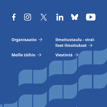
Or­ga­ni­saa­tio
Il­moi­tus­tau­lu - vi­ral­
li­set il­moi­tuk­set
Meil­le töi­hin
Vies­tin­tä