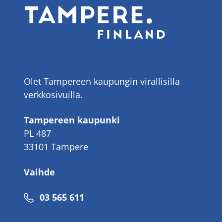
Olet Tampereen kaupungin virallisilla
verkkosivuilla.
Tampereen kaupunki
PL 487
33101 Tampere
Vaihde
Puhelinnumero
03 565 611