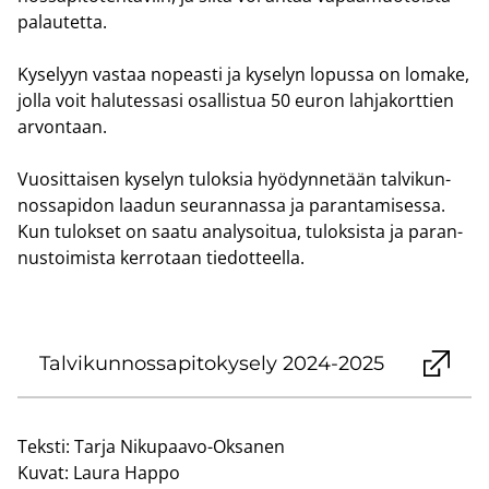
pa­lau­tet­ta.
Ky­se­lyyn vas­taa no­peas­ti ja ky­se­lyn lo­pus­sa on lo­ma­ke,
jolla voit ha­lu­tes­sa­si osal­lis­tua 50 euron lah­ja­kort­tien
ar­von­taan.
Vuo­sit­tai­sen ky­se­lyn tu­lok­sia hyö­dyn­ne­tään tal­vi­kun­
nos­sa­pi­don laa­dun seu­ran­nas­sa ja pa­ran­ta­mi­ses­sa.
Kun tu­lok­set on saatu ana­ly­soi­tua, tu­lok­sis­ta ja pa­ran­
nus­toi­mis­ta ker­ro­taan tie­dot­teel­la.
Tal­vi­kun­nos­sa­pi­to­ky­se­ly 2024-2025
Teksti:
Tarja Nikupaavo-Oksanen
Kuvat:
Laura Happo