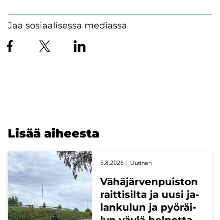
Jaa sosiaalisessa mediassa
Lisää ai­hees­ta
5.8.2026
| Uu­ti­nen
Vä­hä­jär­ven­puis­ton
rait­ti­sil­ta ja uusi ja­
lan­ku­lun ja pyö­räi­