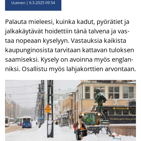
Uutinen
6.5.2025 09.54
Pa­lau­ta mie­lee­si, kuin­ka kadut, pyö­rä­tiet ja
jal­ka­käy­tä­vät hoi­det­tiin tänä tal­ve­na ja vas­
taa no­pe­aan ky­se­lyyn. Vas­tauk­sia kai­kis­ta
kau­pun­gi­no­sis­ta tar­vi­taan kat­ta­van tu­lok­sen
saa­mi­sek­si. Ky­se­ly on avoin­na myös englan­
nik­si. Osal­lis­tu myös lah­ja­kort­tien ar­von­taan.