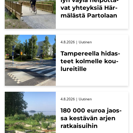
lyn väylä hel­pot­ta­
vat yh­teyk­siä Här­
mä­läs­tä Par­to­laan
4.8.2026
| Uu­ti­nen
Tam­pe­reel­la hi­das­
teet kol­mel­le kou­
lu­rei­til­le
4.8.2026
| Uu­ti­nen
180 000 euroa jaos­
sa kes­tä­vän arjen
rat­kai­sui­hin