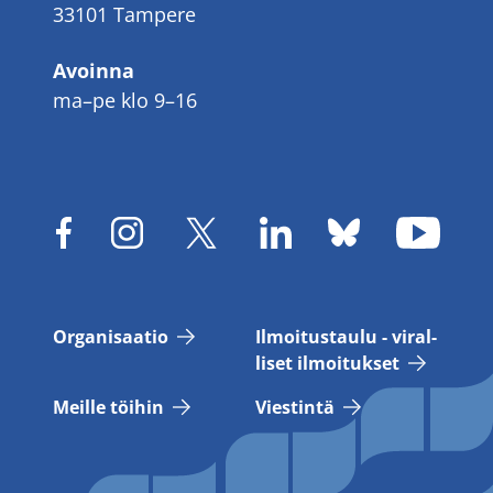
33101 Tampere
Avoinna
ma–pe klo 9–16
Or­ga­ni­saa­tio
Il­moi­tus­tau­lu - vi­ral­
li­set il­moi­tuk­set
Meil­le töi­hin
Vies­tin­tä