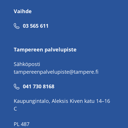
Vaihde
Puhelinnumero
03 565 611
Tampereen palvelupiste
Sähköposti
tampereenpalvelupiste@tampere.fi
Puhelinnumero
041 730 8168
Kaupungintalo, Aleksis Kiven katu 14–16
C
PL 487