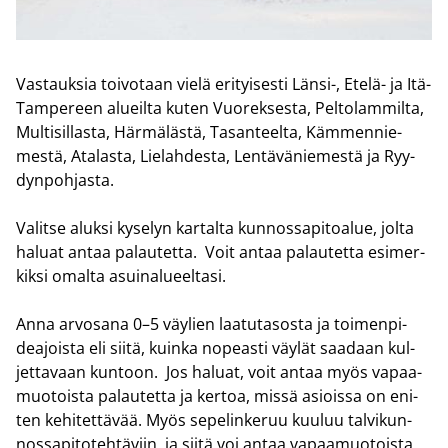
Vas­tauk­sia toi­vo­taan vielä eri­tyi­ses­ti Länsi-​, Etelä-​ ja Itä-​
Tampereen alueil­ta kuten Vuo­rek­ses­ta, Pel­to­lam­mil­ta,
Mul­ti­sil­las­ta, Här­mä­läs­tä, Ta­san­teel­ta, Käm­men­nie­
mes­tä, Ata­las­ta, Lie­lah­des­ta, Len­tä­vä­nie­mes­tä ja Ryy­
dyn­poh­jas­ta.
Va­lit­se aluk­si ky­se­lyn kar­tal­ta kun­nos­sa­pi­toa­lue, jolta
ha­luat antaa pa­lau­tet­ta. Voit antaa pa­lau­tet­ta esi­mer­
kik­si omal­ta asui­na­lu­eel­ta­si.
Anna ar­vo­sa­na 0–5 väy­lien laa­tu­ta­sos­ta ja toi­men­pi­
dea­jois­ta eli siitä, kuin­ka no­peas­ti väy­lät saa­daan kul­
jet­ta­vaan kun­toon. Jos ha­luat, voit antaa myös va­paa­
muo­tois­ta pa­lau­tet­ta ja ker­toa, missä asiois­sa on eni­
ten ke­hi­tet­tä­vää. Myös se­pe­lin­ke­ruu kuu­luu tal­vi­kun­
nos­sa­pi­to­teh­tä­viin, ja siitä voi antaa va­paa­muo­tois­ta