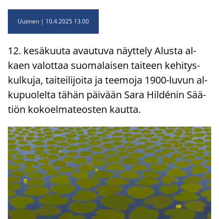
Uutinen
10.4.2025 13.00
12. ke­sä­kuu­ta avau­tu­va näyt­te­ly Alus­ta al­
kaen va­lot­taa suo­ma­lai­sen tai­teen ke­hi­tys­
kul­ku­ja, tai­tei­li­joi­ta ja tee­mo­ja 1900-​luvun al­
ku­puo­lel­ta tähän päi­vään Sara Hildénin Sää­
tiön ko­koel­ma­teos­ten kaut­ta.