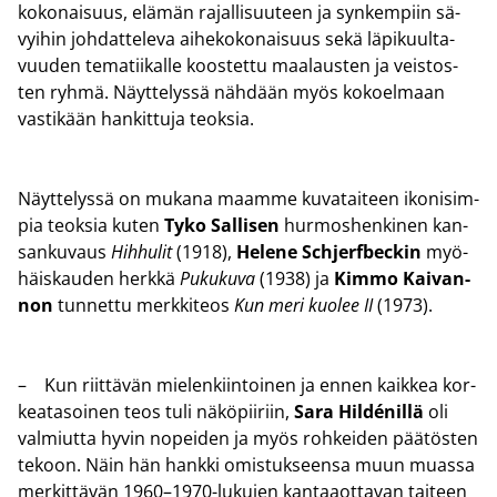
ko­ko­nai­suus, elä­män ra­jal­li­suu­teen ja syn­kem­piin sä­
vyi­hin joh­dat­te­le­va ai­he­ko­ko­nai­suus sekä lä­pi­kuul­ta­
vuu­den te­ma­tii­kal­le koos­tet­tu maa­laus­ten ja veis­tos­
ten ryhmä. Näyt­te­lys­sä näh­dään myös ko­koel­maan
vas­ti­kään han­kit­tu­ja teok­sia.
Näyt­te­lys­sä on mu­ka­na maam­me ku­va­tai­teen iko­ni­sim­
pia teok­sia kuten
Tyko Sal­li­sen
hur­mos­hen­ki­nen kan­
san­ku­vaus
Hih­hu­lit
(1918),
He­le­ne Sch­jerf­bec­kin
myö­
häis­kau­den herk­kä
Pu­ku­ku­va
(1938) ja
Kimmo Kai­van­
non
tun­net­tu merk­ki­teos
Kun meri kuo­lee II
(1973).
– Kun riit­tä­vän mie­len­kiin­toi­nen ja ennen kaik­kea kor­
kea­ta­soi­nen teos tuli nä­kö­pii­riin,
Sara Hildénillä
oli
val­miut­ta hyvin no­pei­den ja myös roh­kei­den pää­tös­ten
te­koon. Näin hän hank­ki omis­tuk­seen­sa muun muas­sa
mer­kit­tä­vän 1960–1970-​lukujen kan­taa­ot­ta­van tai­teen