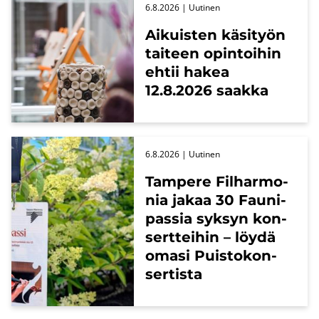
6.8.2026
| Uu­ti­nen
Ai­kuis­ten kä­si­työn
tai­teen opin­toi­hin
ehtii hakea
12.8.2026 saak­ka
6.8.2026
| Uu­ti­nen
Tam­pe­re Fil­har­mo­
nia jakaa 30 Fau­ni­
pas­sia syk­syn kon­
sert­tei­hin – löydä
omasi Puis­to­kon­
ser­tis­ta