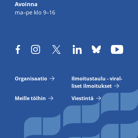
Avoinna
ma–pe klo 9–16
Or­ga­ni­saa­tio
Il­moi­tus­tau­lu - vi­ral­
li­set il­moi­tuk­set
Meil­le töi­hin
Vies­tin­tä