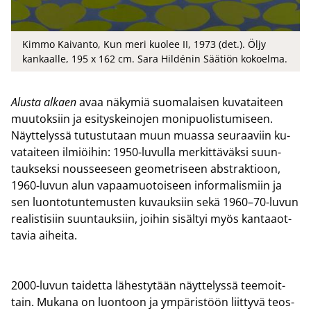
Kimmo Kaivanto, Kun meri kuolee II, 1973 (det.). Öljy
kankaalle, 195 x 162 cm. Sara Hildénin Säätiön kokoelma.
Alus­ta al­kaen
avaa nä­ky­miä suo­ma­lai­sen ku­va­tai­teen
muu­tok­siin ja esi­tys­kei­no­jen mo­ni­puo­lis­tu­mi­seen.
Näyt­te­lys­sä tu­tus­tu­taan muun muas­sa seu­raa­viin ku­
va­tai­teen il­miöi­hin: 1950-​luvulla mer­kit­tä­väk­si suun­
tauk­sek­si nous­see­seen geo­met­ri­seen ab­strak­tioon,
1960-​luvun alun va­paa­muo­toi­seen in­for­ma­lis­miin ja
sen luon­to­tun­te­mus­ten ku­vauk­siin sekä 1960–70-​luvun
rea­lis­ti­siin suun­tauk­siin, joi­hin si­säl­tyi myös kan­taa­ot­
ta­via ai­hei­ta.
2000-​luvun tai­det­ta lä­hes­ty­tään näyt­te­lys­sä tee­moit­
tain. Mu­ka­na on luon­toon ja ym­pä­ris­töön liit­ty­vä teos­