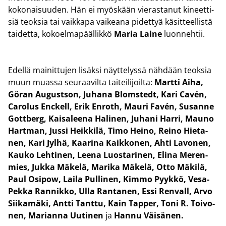
ko­ko­nai­suu­den. Hän ei myös­kään vie­ras­ta­nut ki­neet­ti­
siä teok­sia tai vaik­ka­pa vai­kea­na pi­det­tyä kä­sit­teel­lis­tä
tai­det­ta, ko­koel­ma­pääl­lik­kö
Maria Laine
luon­neh­tii.
Edel­lä mai­nit­tu­jen li­säk­si näyt­te­lys­sä näh­dään teok­sia
muun muas­sa seu­raa­vil­ta tai­tei­li­joil­ta:
Mart­ti Aiha,
Göran Au­gust­son, Ju­ha­na Bloms­tedt, Kari Cavén,
Ca­ro­lus Enc­kell, Erik En­roth, Mauri Favén, Susan­ne
Gott­berg, Kai­sa­lee­na Ha­li­nen, Ju­ha­ni Harri, Mauno
Hart­man, Jussi Heik­ki­lä, Timo Heino, Reino Hie­ta­
nen, Kari Jylhä, Kaa­ri­na Kaik­ko­nen, Ahti La­vo­nen,
Kauko Leh­ti­nen, Leena Luos­ta­ri­nen, Elina Me­ren­
mies, Jukka Mä­ke­lä, Ma­ri­ka Mä­ke­lä, Otto Mä­ki­lä,
Paul Osipow, Laila Pul­li­nen, Kimmo Pyyk­kö, Vesa-​
Pekka Ran­nik­ko, Ulla Ran­ta­nen, Essi Ren­vall, Arvo
Sii­ka­mä­ki, Antti Tant­tu, Kain Tap­per, Toni R. Toi­vo­
nen, Ma­rian­na Uu­ti­nen
ja
Hannu Väi­sä­nen.