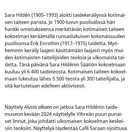
Sara Hildén (1905–1993) aloit­ti tai­de­ke­räi­lyn­sä ko­ti­mai­
sen tai­teen pa­ris­ta. Jo 1900-​luvun puo­li­vä­lis­sä hän
hank­ki omis­tuk­seen­sa mer­kit­tä­vän ko­ti­mai­sen tai­teen
ko­koel­man ke­rää­mäl­lä run­sas­lu­kui­sen ko­ko­nai­suu­den
puo­li­son­sa Erik En­rot­hin (1917–1975) tai­det­ta. Myö­
hem­min ke­räi­ly laa­je­ni kä­sit­tä­mään laa­jas­ti myös mui­
den ko­ti­mais­ten tai­tei­li­joi­den teok­sia ja ul­ko­mais­ta tai­
det­ta. Tänä päi­vä­nä Sara Hildénin Sää­tiön ko­koel­maan
kuu­luu yli 6 400 tai­de­teos­ta. Ko­ti­mai­sen tai­teen ko­koel­
maan lu­keu­tuu lähes 5 500 teos­ta yli 300 tai­tei­li­jal­ta, ja
sitä kar­tu­te­taan edel­leen ak­tii­vi­ses­ti.
Näyt­te­ly
Alus­ta al­kaen
on jat­koa Sara Hildénin tai­de­
museon ke­vään 2024 näyt­te­lyl­le Vih­reän puun pu­nai­
set lin­nut, joka joh­dat­ti ul­ko­mai­sen ko­koel­man kes­kei­
siin teok­siin. Näyt­te­lyä täy­den­tää Café Sa­raan si­joit­tu­va