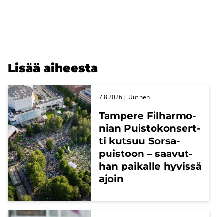
Lisää ai­hees­ta
7.8.2026
| Uu­ti­nen
Tam­pe­re Fil­har­mo­
nian Puis­to­kon­sert­
ti kut­suu Sors­a­
puis­toon – saa­vut­
han pai­kal­le hy­vis­sä
ajoin