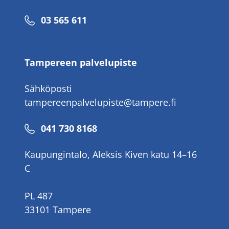
Puhelinnumero
03 565 611
Tampereen palvelupiste
Sähköposti
tampereenpalvelupiste@tampere.fi
Puhelinnumero
041 730 8168
Kaupungintalo, Aleksis Kiven katu 14–16
C
PL 487
33101 Tampere