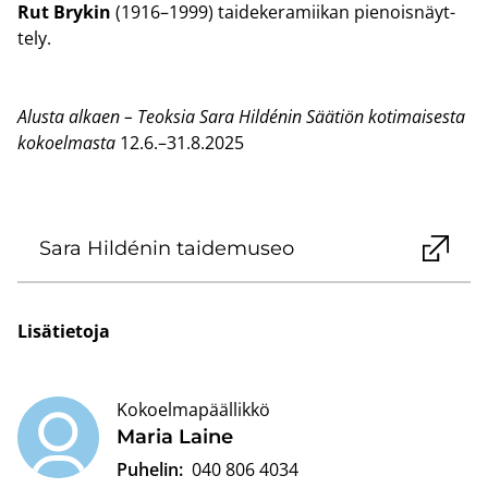
Rut Bry­kin
(1916–1999) tai­de­ke­ra­mii­kan pie­nois­näyt­
te­ly.
Alus­ta al­kaen – Teok­sia Sara Hildénin Sää­tiön ko­ti­mai­ses­ta
ko­koel­mas­ta
12.6.–31.8.2025
Sara Hildénin tai­de­museo
Li­sä­tie­to­ja
Kokoelmapäällikkö
Maria Laine
Puhelin:
040 806 4034