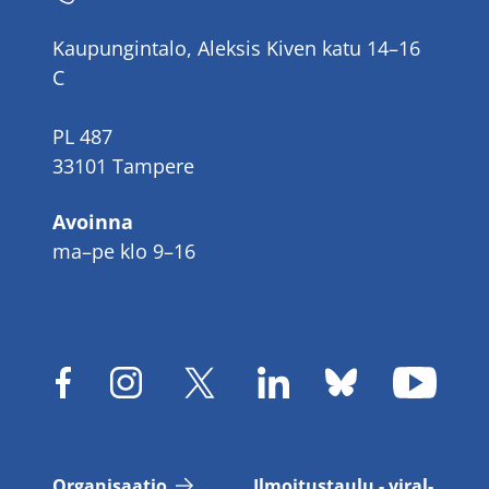
Kaupungintalo, Aleksis Kiven katu 14–16
C
PL 487
33101 Tampere
Avoinna
ma–pe klo 9–16
Or­ga­ni­saa­tio
Il­moi­tus­tau­lu - vi­ral­