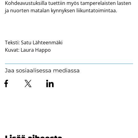
Koh­dea­vus­tuk­sil­la tuet­tiin myös tam­pe­re­lais­ten las­ten
ja nuor­ten ma­ta­lan kyn­nyk­sen lii­kun­ta­toi­min­taa.
Teksti:
Satu Lähteenmäki
Kuvat:
Laura Happo
Jaa sosiaalisessa mediassa