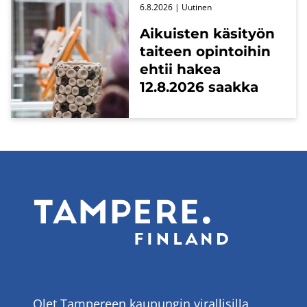
6.8.2026
| Uu­ti­nen
Ai­kuis­ten kä­si­työn
tai­teen opin­toi­hin
ehtii hakea
12.8.2026 saak­ka
Olet Tampereen kaupungin virallisilla