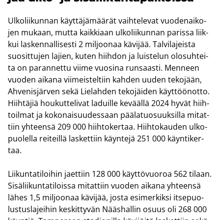
Ul­ko­lii­kun­nan käyt­tä­jä­mää­rät vaih­te­le­vat vuo­de­nai­ko­
jen mu­kaan, mutta kaik­ki­aan ul­ko­lii­kun­nan pa­ris­sa liik­
kui las­ken­nal­li­ses­ti 2 mil­joo­naa kä­vi­jää. Tal­vi­la­jeis­ta
suo­sit­tu­jen la­jien, kuten hiih­don ja luis­te­lun olo­suh­tei­
ta on pa­ran­net­tu viime vuo­si­na run­saas­ti. Men­neen
vuo­den ai­ka­na vii­meis­tel­tiin kah­den uuden te­ko­jään,
Ah­ve­nis­jär­ven sekä Lie­lah­den te­ko­jäi­den käyt­töön­ot­to.
Hiih­tä­jiä hou­kut­te­li­vat la­duil­le ke­vääl­lä 2024 hyvät hiih­
toil­mat ja ko­ko­nai­suu­des­saan pää­la­tuo­suuk­sil­la mi­tat­
tiin yh­teen­sä 209 000 hiih­to­ker­taa. Hiih­to­kau­den ul­ko­
puo­lel­la rei­teil­lä las­ket­tiin käyn­te­jä 251 000 käyn­ti­ker­
taa.
Lii­kun­ta­ti­loi­hin jaet­tiin 128 000 käyt­tö­vuo­roa 562 ti­laan.
Si­sä­lii­kun­ta­ti­lois­sa mi­tat­tiin vuo­den ai­ka­na yh­teen­sä
lähes 1,5 mil­joo­naa kä­vi­jää, josta esi­mer­kik­si it­se­puo­
lus­tus­la­jei­hin kes­kit­ty­vän Nääs­hal­lin osuus oli 268 000