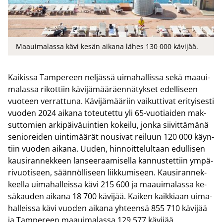
Maauimalassa kävi kesän aikana lähes 130 000 kävijää.
Kai­kis­sa Tam­pe­reen nel­jäs­sä ui­ma­hal­lis­sa sekä maa­ui­
ma­las­sa ri­kot­tiin kä­vi­jä­mää­räen­nä­tyk­set edel­li­seen
vuo­teen ver­rat­tu­na. Kä­vi­jä­mää­riin vai­kut­ti­vat eri­tyi­ses­ti
vuo­den 2024 ai­ka­na to­teu­tet­tu yli 65-​vuotiaiden mak­
sut­to­mien ar­ki­päi­vä­uin­tien ko­kei­lu, jonka sii­vit­tä­mä­nä
se­nio­rei­den uin­ti­mää­rät nousi­vat rei­luun 120 000 käyn­
tiin vuo­den ai­ka­na. Uuden, hin­noit­te­lul­taan edul­li­sen
kausi­ran­nek­keen lan­see­raa­mi­sel­la kan­nus­tet­tiin ym­pä­
ri­vuo­ti­seen, sään­nöl­li­seen liik­ku­mi­seen. Kausi­ran­nek­
keel­la ui­ma­hal­leis­sa kävi 215 600 ja maa­ui­ma­las­sa ke­
sä­kau­den ai­ka­na 18 700 kä­vi­jää. Kai­ken kaik­ki­aan ui­ma­
hal­leis­sa kävi vuo­den ai­ka­na yh­teen­sä 855 710 kä­vi­jää
ja Tam­pe­reen maa­ui­ma­las­sa 129 577 kä­vi­jää.