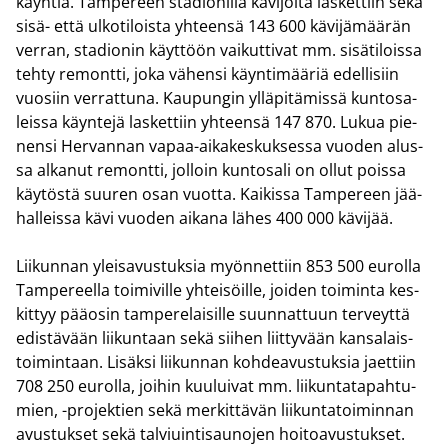
käyn­tiä. Tam­pe­reen sta­dio­nil­la kä­vi­jöi­tä las­ket­tiin sekä
sisä- että ul­ko­ti­lois­ta yh­teen­sä 143 600 kä­vi­jä­mää­rän
ver­ran, sta­dio­nin käyt­töön vai­kut­ti­vat mm. si­sä­ti­lois­sa
tehty re­mont­ti, joka vä­hen­si käyn­ti­mää­riä edel­li­siin
vuo­siin ver­rat­tu­na. Kau­pun­gin yl­lä­pi­tä­mis­sä kun­to­sa­
leis­sa käyn­te­jä las­ket­tiin yh­teen­sä 147 870. Lukua pie­
nen­si Her­van­nan vapaa-​aikakeskuksessa vuo­den alus­
sa al­ka­nut re­mont­ti, jol­loin kun­to­sa­li on ollut pois­sa
käy­tös­tä suu­ren osan vuot­ta. Kai­kis­sa Tam­pe­reen jää­
hal­leis­sa kävi vuo­den ai­ka­na lähes 400 000 kä­vi­jää.
Lii­kun­nan ylei­sa­vus­tuk­sia myön­net­tiin 853 500 eu­rol­la
Tam­pe­reel­la toi­mi­vil­le yh­tei­söil­le, joi­den toi­min­ta kes­
kit­tyy pää­osin tam­pe­re­lai­sil­le suun­nat­tuun ter­veyt­tä
edis­tä­vään lii­kun­taan sekä sii­hen liit­ty­vään kan­sa­lais­
toi­min­taan. Li­säk­si lii­kun­nan koh­dea­vus­tuk­sia jaet­tiin
708 250 eu­rol­la, joi­hin kuu­lui­vat mm. lii­kun­ta­ta­pah­tu­
mien, -​projektien sekä mer­kit­tä­vän lii­kun­ta­toi­min­nan
avus­tuk­set sekä tal­viuin­ti­sau­no­jen hoi­toa­vus­tuk­set.