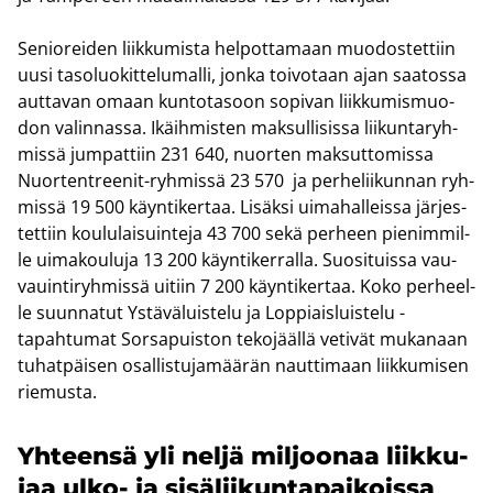
Se­nio­rei­den liik­ku­mis­ta hel­pot­ta­maan muo­dos­tet­tiin
uusi ta­so­luo­kit­te­lu­mal­li, jonka toi­vo­taan ajan saa­tos­sa
aut­ta­van omaan kun­to­ta­soon so­pi­van liik­ku­mis­muo­
don va­lin­nas­sa. Ikäih­mis­ten mak­sul­li­sis­sa lii­kun­ta­ryh­
mis­sä jum­pat­tiin 231 640, nuor­ten mak­sut­to­mis­sa
Nuortentreenit-​ryhmissä 23 570 ja per­he­lii­kun­nan ryh­
mis­sä 19 500 käyn­ti­ker­taa. Li­säk­si ui­ma­hal­leis­sa jär­jes­
tet­tiin kou­lu­lai­suin­te­ja 43 700 sekä per­heen pie­nim­mil­
le ui­ma­kou­lu­ja 13 200 käyn­ti­ker­ral­la. Suo­si­tuis­sa vau­
vauin­ti­ryh­mis­sä ui­tiin 7 200 käyn­ti­ker­taa. Koko per­heel­
le suun­na­tut Ys­tä­vä­luis­te­lu ja Lop­piais­luis­te­lu -​
tapahtumat Sors­a­puis­ton te­ko­jääl­lä ve­ti­vät mu­ka­naan
tu­hat­päi­sen osal­lis­tu­ja­mää­rän naut­ti­maan liik­ku­mi­sen
rie­mus­ta.
Yh­teen­sä yli neljä mil­joo­naa liik­ku­
jaa ulko- ja si­sä­lii­kun­ta­pai­kois­sa