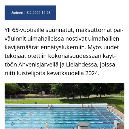
Uutinen
3.2.2025 15.58
Yli 65-​vuotiaille suun­na­tut, mak­sut­to­mat päi­
vä­uin­nit ui­ma­hal­leis­sa nos­ti­vat ui­ma­hal­lien
kä­vi­jä­mää­rät en­nä­tys­lu­ke­miin. Myös uudet
te­ko­jäät otet­tiin ko­ko­nai­suu­des­saan käyt­
töön Ah­ve­nis­jär­vel­lä ja Lie­lah­des­sa, jois­sa
riit­ti luis­te­li­joi­ta ke­vät­kau­del­la 2024.