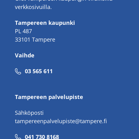
verkkosivuilla.
Tampereen kaupunki
PL 487
33101 Tampere
Vaihde
Puhelinnumero
03 565 611
Tampereen palvelupiste
Sähköposti
tampereenpalvelupiste@tampere.fi
Puhelinnumero
041 730 8168