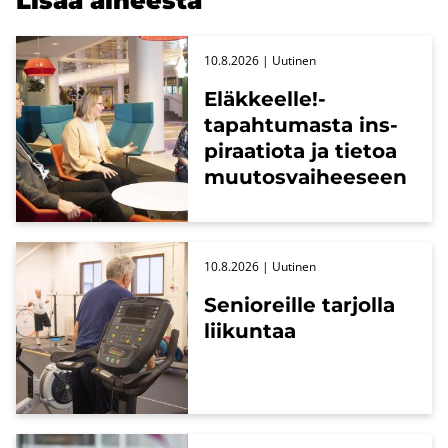
Lisää ai­hees­ta
10.8.2026
| Uu­ti­nen
Eläk­keel­le!-​
tapahtumasta ins­
pi­raa­tio­ta ja tie­toa
muu­tos­vai­hee­seen
10.8.2026
| Uu­ti­nen
Se­nio­reil­le tar­jol­la
lii­kun­taa