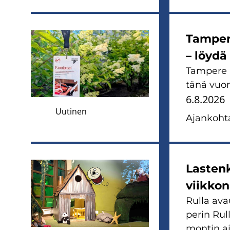
Tam­pe­r
– löydä 
Tam­pe­re 
tänä vuon
6.8.2026
Uutinen
Ajan­koh­ta
Las­ten­
viik­ko­
Rulla avau
perin Rul­
mon­tin ai­