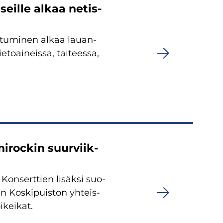
seil­le alkaa ne­tis­
autuminen alkaa lau­an­
­toai­neis­sa, tai­tees­sa,
i­roc­kin suur­viik­
Kon­sert­tien li­säk­si suo­
n Kos­ki­puis­ton yh­teis­
­kei­kat.