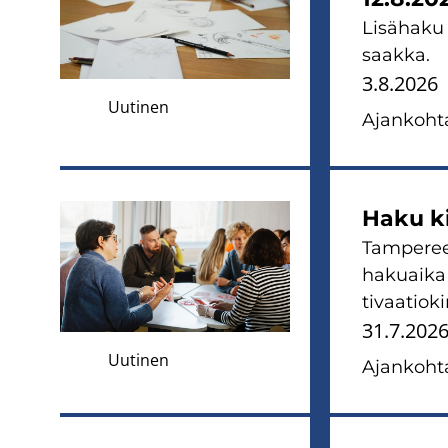
Li­sä­ha­k
saak­ka.
3.8.2026
Uutinen
Ajan­koh­ta
Haku kir
Tam­pe­ree
ha­kuai­ka
ti­vaa­tio­k
31.7.202
Uutinen
Ajan­koh­ta