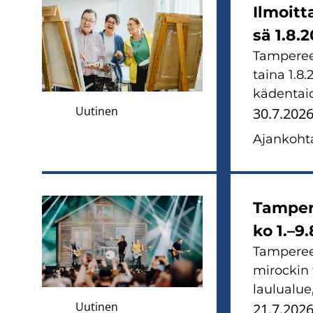
Il­moit­
sä 1.8.
Tam­pe­re
tai­na 1.8.
kä­den­tai­
Uutinen
30.7.202
Ajan­koh­ta
Tam­pe­r
ko 1.–9
Tam­pe­reel
mi­roc­kin
lau­lua­lue
Uutinen
21.7.202