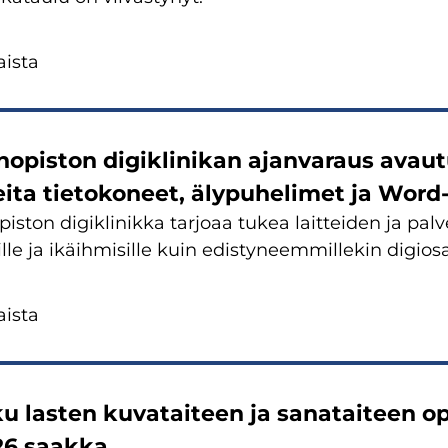
is­ta
­opis­ton di­gikli­ni­kan ajan­va­raus avau­t
ei­ta tie­to­ko­neet, äly­pu­he­li­met ja Word
is­ton di­gikli­nik­ka tar­jo­aa tukea lait­tei­den ja pal­
joil­le ja ikäih­mi­sil­le kuin edis­ty­neem­mil­le­kin di­gio­saa
is­ta
­ku las­ten ku­va­tai­teen ja sa­na­tai­teen o
26 saak­ka