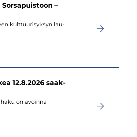
 Sors­a­puis­toon –
n kult­tuu­ri­syk­syn lau­
hakea 12.8.2026 saak­
sen haku on avoin­na