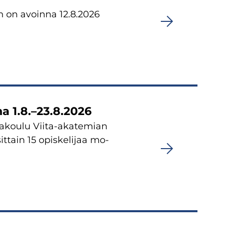
een on avoin­na 12.8.2026
­na 1.8.–23.8.2026
­ja­kou­lu Viita-​akatemian
t­tain 15 opis­ke­li­jaa mo­