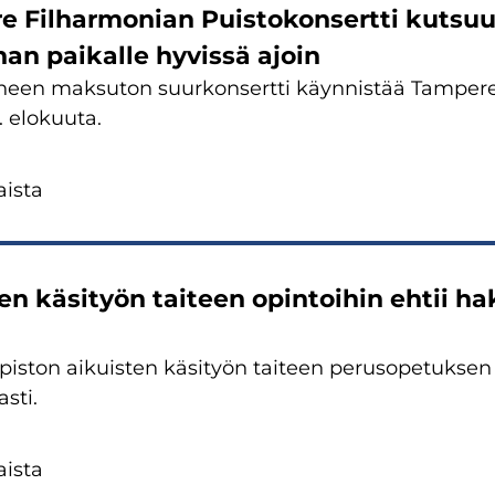
e Fil­har­mo­nian Puis­to­kon­sert­ti kut­suu
han pai­kal­le hy­vis­sä ajoin
een mak­su­ton suur­kon­sert­ti käyn­nis­tää Tam­pe­ree
. elo­kuu­ta.
is­ta
ten kä­si­työn tai­teen opin­toi­hin ehtii 
pis­ton ai­kuis­ten kä­si­työn tai­teen pe­rus­o­pe­tuk­
asti.
is­ta