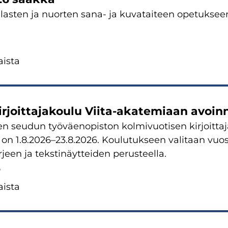
u las­ten ja nuor­ten sana- ja ku­va­tai­teen ope­tuk­s
is­ta
­joit­ta­ja­kou­lu Viita-​akatemiaan avoin
n seu­dun työ­väen­opis­ton kol­mi­vuo­ti­sen kir­joit­ta
 on 1.8.2026–23.8.2026. Kou­lu­tuk­seen va­li­taan vuo­si
ir­jeen ja teks­ti­näyt­tei­den pe­rus­teel­la.
6
is­ta