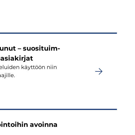
u­nut – suo­si­tuim­
-​asiakirjat
ve­lui­den käyt­töön niin
­jil­le.
pin­toi­hin avoin­na