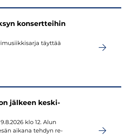
­syn kon­sert­tei­hin
arimusiikkisarja täyt­tää
on jäl­keen kes­ki­
 19.8.2026 klo 12. Alun
kesän ai­ka­na teh­dyn re­