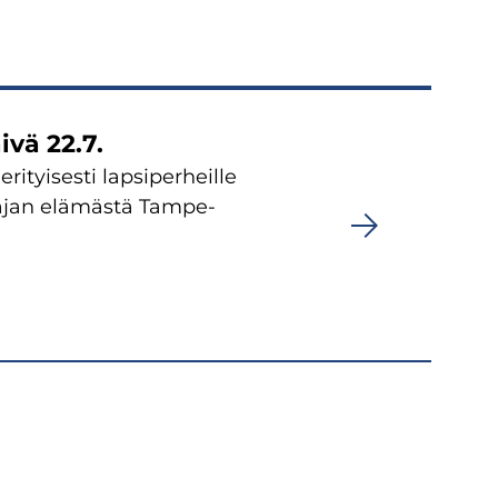
i­vä 22.7.
­tyi­ses­ti lap­si­per­heil­le
 ajan elä­mäs­tä Tam­pe­