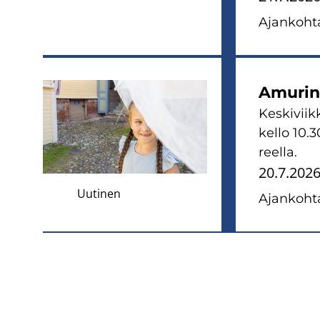
Ajan­koh­ta
Amu­rin 
Kes­ki­viik
kello 10.3
reel­la.
20.7.202
Uutinen
Ajan­koh­ta
Sivunumerointi