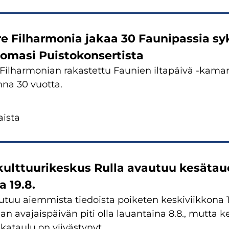
e Fil­har­mo­nia jakaa 30 Fau­ni­pas­sia syk
omasi Puis­to­kon­ser­tis­ta
Fil­har­mo­nian ra­kas­tet­tu Fau­nien il­ta­päi­vä -​kam
­na 30 vuot­ta.
is­ta
kult­tuu­ri­kes­kus Rulla avau­tuu ke­sä­tau
na 19.8.
­tuu ai­em­mis­ta tie­dois­ta poi­ke­ten kes­ki­viik­ko­na
lan ava­jais­päi­vän piti olla lau­an­tai­na 8.8., mutta 
ka­tau­lu on vii­väs­ty­nyt.