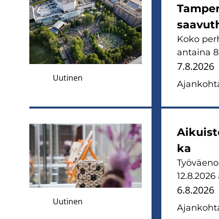
Tam­pe­r
saa­vut­
Koko per­h
an­tai­na 8
7.8.2026
Uutinen
Ajan­koh­ta
Ai­kuis­
ka
Työ­väen­o
12.8.2026 
6.8.2026
Uutinen
Ajan­koh­ta