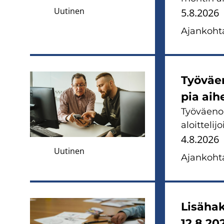
Uutinen
5.8.2026
Ajan­koh­ta
Työ­väen
pia ai­h
Työ­väen­op
aloit­te­li­
4.8.2026
Uutinen
Ajan­koh­ta
Li­sä­ha
12.8.20