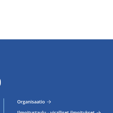
Or­ga­ni­saa­tio
Il­moi­tus­tau­lu - vi­ral­li­set il­moi­tuk­set