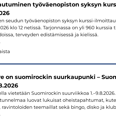
tau­tu­mi­nen työ­väen­opis­ton syk­syn kurs­
2026
en seu­dun työ­väen­opis­ton syk­syn kurssi-​ilmoitt
2026 klo 12 ne­tis­sä. Tar­jon­nas­sa on yli 960 kurs­sia tie
dois­sa, ter­vey­den edis­tä­mi­ses­sä ja kie­lis­sä.
6
is­ta
e on suo­mi­roc­kin suur­kau­pun­ki – Suo­m
.8.2026
­la vie­te­tään Suo­mi­roc­kin suur­viik­koa 1.–9.8.2026. 
 tun­nel­maa luo­vat lu­kui­sat oheis­ta­pah­tu­mat, kute
, ra­vin­to­loi­den tee­mail­lat sekä bingo, disko ja klu­bi
6