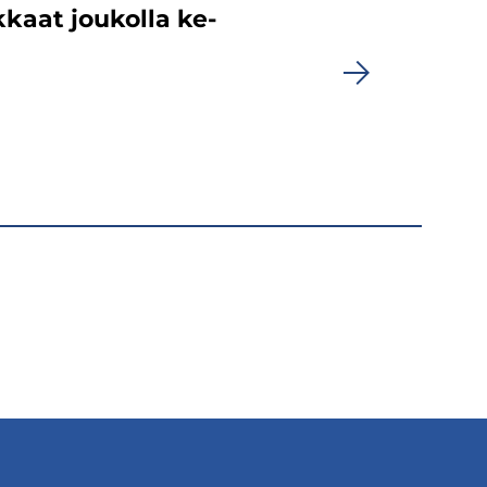
­kaat jou­kol­la ke­