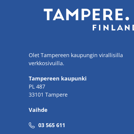
Olet Tampereen kaupungin virallisilla
verkkosivuilla.
Tampereen kaupunki
PL 487
33101 Tampere
Vaihde
Puhelinnumero
03 565 611