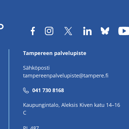
Tampereen palvelupiste
Sähköposti
tampereenpalvelupiste@tampere.fi
Puhelinnumero
041 730 8168
Kaupungintalo, Aleksis Kiven katu 14–16
C
PL 487