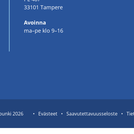
33101 Tampere
Avoinna
ma–pe klo 9–16
pun­ki 2026
Sivuston
Eväs­teet
Saa­vu­tet­ta­vuus­se­los­te
Tie­
tietolinkit