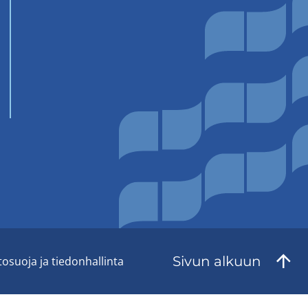
Sivun al­kuun
to­suo­ja ja tie­don­hal­lin­ta