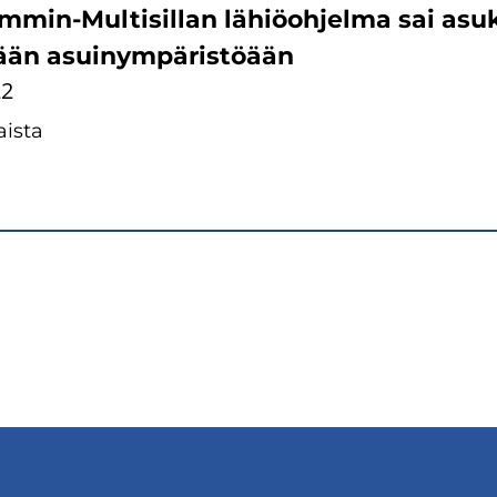
min-​Multisillan lä­hiö­oh­jel­ma sai asuk
ään asui­nym­pä­ris­töään
22
is­ta