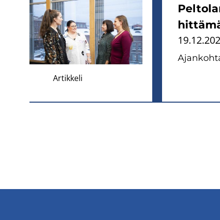
Peltolam
hit­tä­m
19.12.20
Ajan­koh­ta
Artikkeli