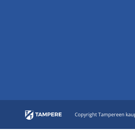
Co­py­right Tam­pe­reen kau­