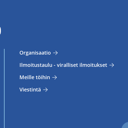
Or­ga­ni­saa­tio
Il­moi­tus­tau­lu - vi­ral­li­set il­moi­tuk­set
Meil­le töi­hin
Vies­tin­tä