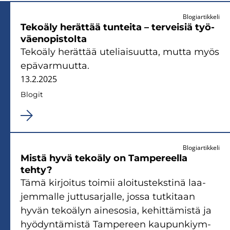
Blogiartikkeli
Te­ko­ä­ly he­rät­tää tun­tei­ta – ter­vei­siä työ­
väen­opis­tol­ta
Te­ko­ä­ly he­rät­tää ute­liai­suut­ta, mutta myös
epä­var­muut­ta.
13.2.2025
Blo­git
Blogiartikkeli
Mistä hyvä te­ko­ä­ly on Tam­pe­reel­la
tehty?
Tämä kir­joi­tus toi­mii aloi­tus­teks­ti­nä laa­
jem­mal­le jut­tusar­jal­le, jossa tut­ki­taan
hyvän te­ko­ä­lyn ai­ne­so­sia, ke­hit­tä­mis­tä ja
hyö­dyn­tä­mis­tä Tam­pe­reen kau­pun­kiym­