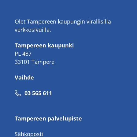
Olet Tampereen kaupungin virallisilla
verkkosivuilla.
Tampereen kaupunki
PL 487
33101 Tampere
Vaihde
Puhelinnumero
03 565 611
Tampereen palvelupiste
Sähköposti