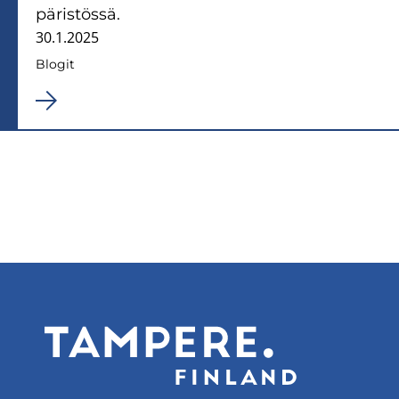
pä­ris­tös­sä.
30.1.2025
Blo­git