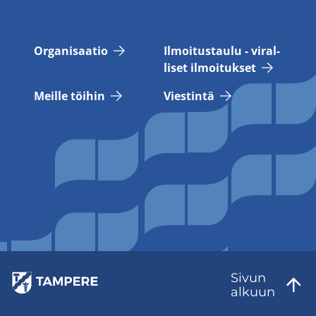
Or­ga­ni­saa­tio
Il­moi­tus­tau­lu - vi­ral­
li­set il­moi­tuk­set
Meil­le töi­hin
Vies­tin­tä
Sivun
al­kuun