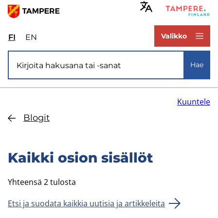
Hyppää
pääsisältöön
www.tampere.fi
Valikko
FI
Valitse
EN
Select
sivuston
site
Si­vus­to­ha­ku
kieli:
language:
Hae
suomi
English
Kuuntele
Blo­git
Kaik­ki osion si­säl­löt
Yhteensä 2 tulosta
Etsi ja suodata kaikkia uutisia ja artikkeleita