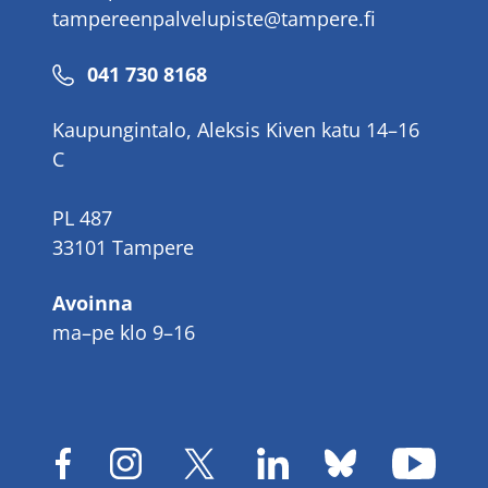
tampereenpalvelupiste@tampere.fi
Puhelinnumero
041 730 8168
Kaupungintalo, Aleksis Kiven katu 14–16
C
PL 487
33101 Tampere
Avoinna
ma–pe klo 9–16