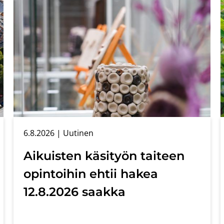
6.8.2026
| Uu­ti­nen
Ai­kuis­ten kä­si­työn tai­teen
opin­toi­hin ehtii hakea
12.8.2026 saak­ka