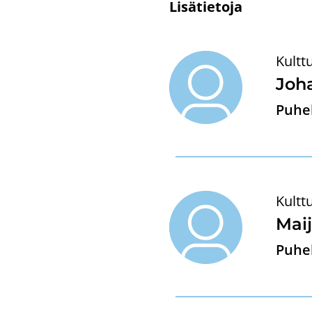
Li­sä­tie­to­ja
Kultt
Jo­h
Puhel
Kultt
Maij
Puhel