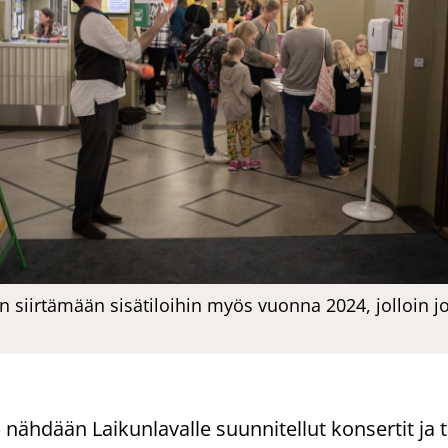
 siirtämään sisätiloihin myös vuonna 2024, jolloin jon
) näh­dään Lai­kun­la­val­le suun­ni­tel­lut kon­ser­tit ja t