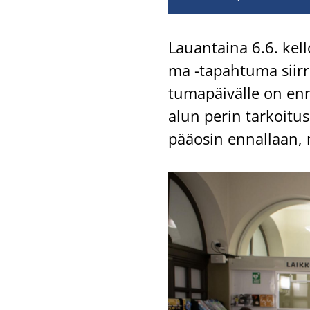
Lau­an­tai­na 6.6. kel
ma -​tapahtuma siir­re­t
tu­ma­päi­väl­le on en­n
alun perin tar­koi­tus 
pää­osin en­nal­laan, 