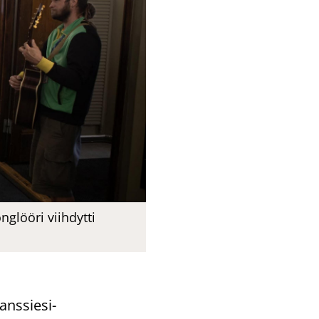
glööri viihdytti
ans­sie­si­