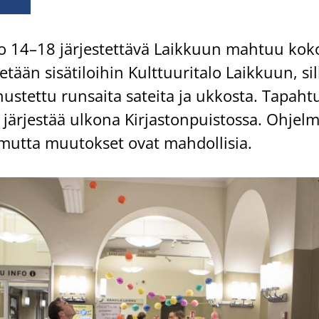
lo 14–18 jär­jes­tet­tä­vä Laik­kuun mah­tuu kok
ään si­sä­ti­loi­hin Kult­tuu­ri­ta­lo Laik­kuun, si
us­tet­tu run­sai­ta sa­tei­ta ja uk­kos­ta. Ta­pah­
jär­jes­tää ul­ko­na Kir­jas­ton­puis­tos­sa. Oh­jel
mutta muu­tok­set ovat mah­dol­li­sia.