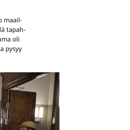
o maa­il­
llä ta­pah­
tu­ma oli
­ma pysyy