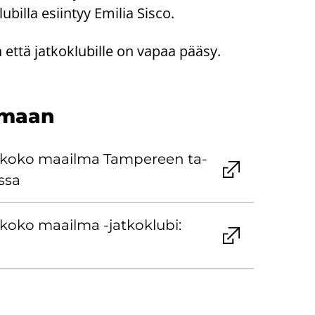
u­bil­la esiin­tyy Emi­lia Sisco.
 että jat­koklu­bil­le on vapaa pääsy.
l­maan
koko maa­il­ma Tam­pe­reen ta­
s­sa
oko maa­il­ma -​jatkoklubi: