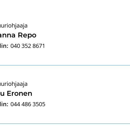
uuriohjaaja
an­na Repo
in:
040 352 8671
uuriohjaaja
u Ero­nen
in:
044 486 3505