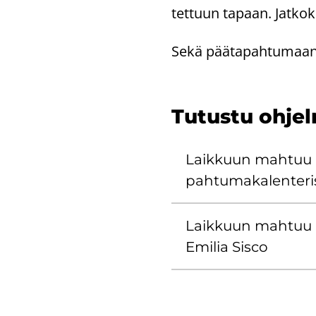
tet­tuun ta­paan. Jat­kokl
Sekä pää­ta­pah­tu­maan
Tu­tus­tu oh­je
Laik­kuun mah­tuu 
pah­tu­ma­ka­len­te­ri
Laik­kuun mah­tuu k
Emi­lia Sisco