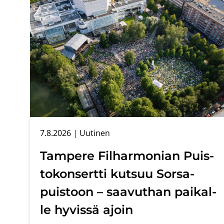
7.8.2026
| Uu­ti­nen
Tam­pe­re Fil­har­mo­nian Puis­
to­kon­sert­ti kut­suu Sors­a­
puis­toon – saa­vut­han pai­kal­
le hy­vis­sä ajoin