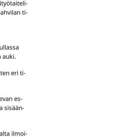
yö­tai­te­li­
ah­vi­lan ti­
a
ul­las­sa
n auki.
ten eri ti­
se­van es­
a si­sään­
l­ta il­moi­