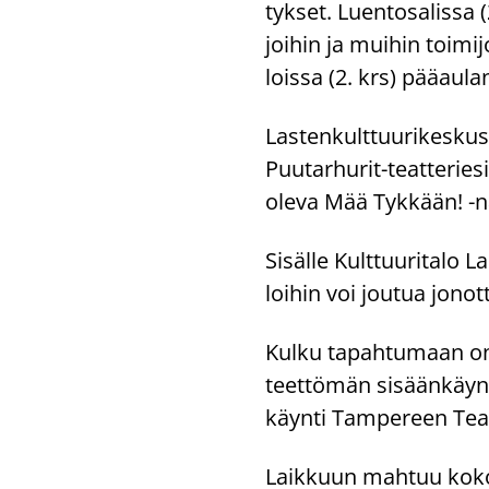
tyk­set. Luen­to­sa­lis­sa (
joi­hin ja mui­hin toi­mi­jo
lois­sa (2. krs) pää­au­lan
Las­ten­kult­tuu­ri­kes­kus
Puutarhurit-​teatteriesity
oleva Mää Tyk­kään! -​nä
Si­säl­le Kult­tuu­ri­ta­l
loi­hin voi jou­tua jo­no
Kulku ta­pah­tu­maan on L
teet­tö­män si­sään­käyn­
käyn­ti Tam­pe­reen Teat­
Laik­kuun mah­tuu koko ma