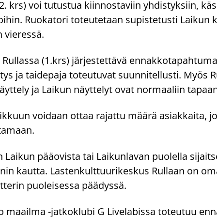
2. krs) voi tu­tus­tua kiin­nos­ta­viin yh­dis­tyk­siin, kä­si­t
i­hin. Ruo­ka­to­ri to­teu­te­taan su­pis­te­tus­ti Lai­kun k
 vie­res­sä.
 Rul­las­sa (1.krs) jär­jes­tet­tä­vä en­nak­ko­ta­pah­tu­m
s ja tai­de­pa­ja to­teu­tu­vat suun­ni­tel­lus­ti. Myös R
yttely ja Lai­kun näyt­te­lyt ovat nor­maa­liin ta­paa
o Laik­kuun voi­daan ottaa ra­jat­tu määrä asiak­kai­ta, jo
t­ta­maan.
ai­kun pää­ovis­ta tai Lai­kun­la­van puo­lel­la si­jait­
nin kaut­ta. Las­ten­kult­tuu­ri­kes­kus Rul­laan on om
te­rin puo­lei­ses­sa pää­dys­sä.
a­il­ma -​jatkoklubi G Li­ve­la­bis­sa to­teu­tuu en­na