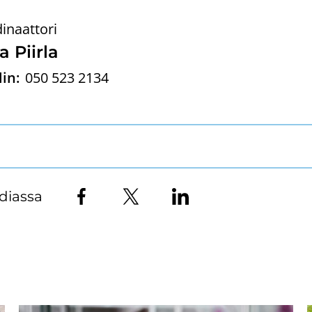
inaattori
sa Piir­la
in:
050 523 2134
diassa