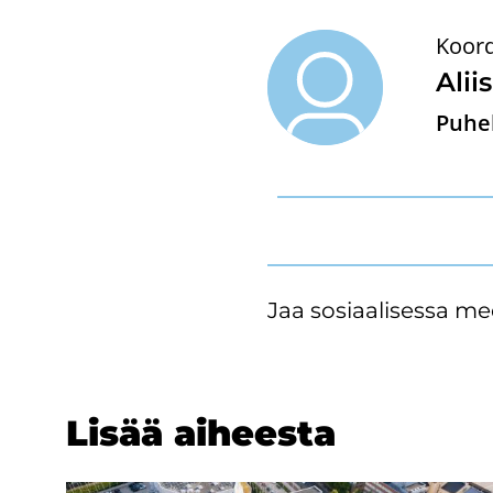
Koord
Alii­
Puhel
Jaa sosiaalisessa me
Lisää ai­hees­ta