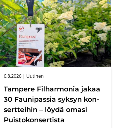
6.8.2026
| Uu­ti­nen
Tam­pe­re Fil­har­mo­nia jakaa
30 Fau­ni­pas­sia syk­syn kon­
sert­tei­hin – löydä omasi
Puis­to­kon­ser­tis­ta