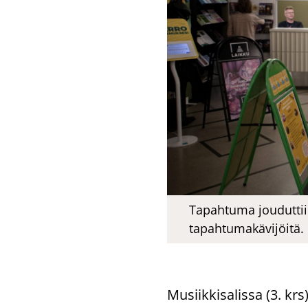
Tapahtuma jouduttiin
tapahtumakävijöitä.
Musiik­ki­sa­lis­sa (3. krs