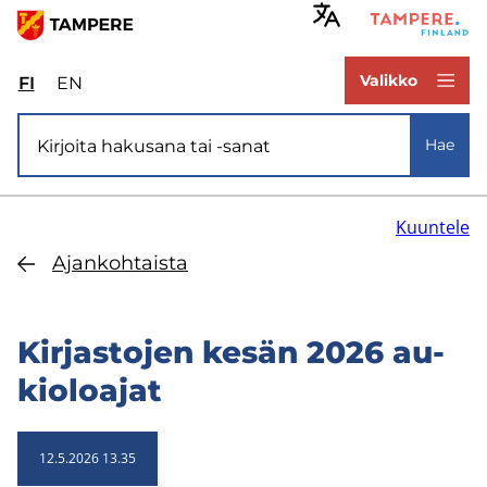
Hyppää
pääsisältöön
www.tampere.fi
Valikko
FI
Valitse
EN
Select
sivuston
site
Si­vus­to­ha­ku
kieli:
language:
Hae
suomi
English
Kuuntele
Ajan­koh­tais­ta
Kir­jas­to­jen kesän 2026 au­
kio­loa­jat
12.5.2026 13.35