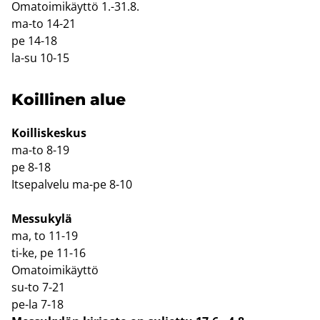
Oma­toi­mi­käyt­tö 1.-31.8.
ma-to 14-21
pe 14-18
la-su 10-15
Koil­li­nen alue
Koil­lis­kes­kus
ma-to 8-19
pe 8-18
It­se­pal­ve­lu ma-pe 8-10
Mes­su­ky­lä
ma, to 11-19
ti-ke, pe 11-16
Oma­toi­mi­käyt­tö
su-to 7-21
pe-la 7-18