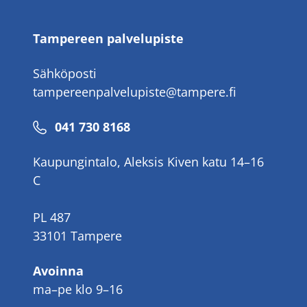
Tampereen palvelupiste
Sähköposti
tampereenpalvelupiste@tampere.fi
Puhelinnumero
041 730 8168
Kaupungintalo, Aleksis Kiven katu 14–16
C
PL 487
33101 Tampere
Avoinna
ma–pe klo 9–16