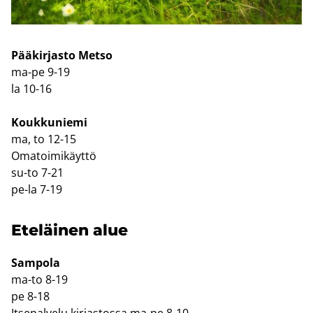
Pää­kir­jas­to Metso
ma-pe 9-19
la 10-16
Kouk­ku­nie­mi
ma, to 12-15
Oma­toi­mi­käyt­tö
su-to 7-21
pe-la 7-19
Ete­läi­nen alue
Sam­po­la
ma-to 8-19
pe 8-18
It­se­pal­ve­lu kir­jas­tos­sa ma-pe 8-10