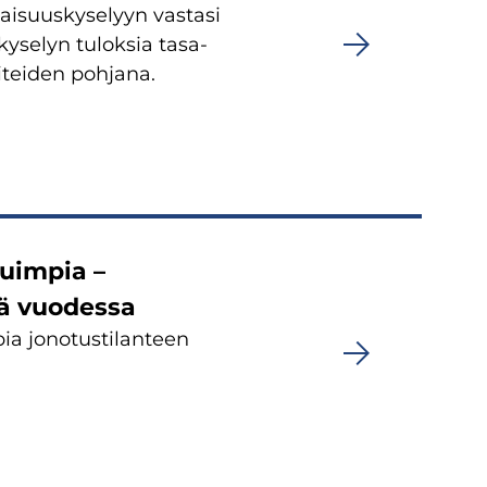
aisuuskyselyyn vastasi
yselyn tuloksia tasa-
teiden pohjana.
uimpia –
sä vuodessa
a jonotustilanteen