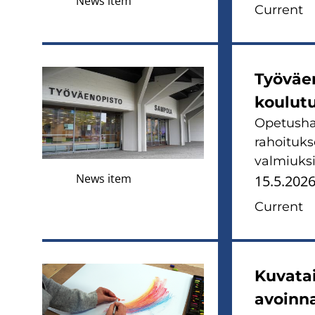
News item
Current
Työväe
koulut
Opetusha
rahoituk
valmiuksi
News item
15.5.202
Current
Kuvatai
avoinna