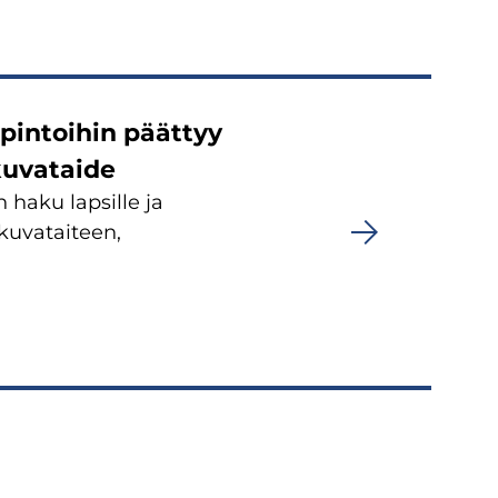
pintoihin päättyy
 kuvataide
haku lapsille ja
kuvataiteen,