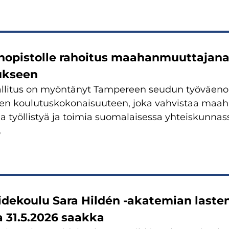
nopistolle rahoitus maahanmuuttajana
ukseen
llitus on myöntänyt Tampereen seudun työväenop
sen koulutuskokonaisuuteen, joka vahvistaa maa
a työllistyä ja toimia suomalaisessa yhteiskunnas
6
dekoulu Sara Hildén -akatemian laste
 31.5.2026 saakka