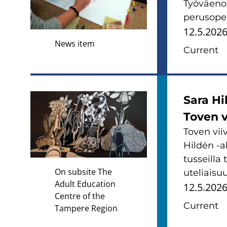
Työväeno
perusopet
12.5.202
News item
Current
Sara Hi
Toven v
Toven vii
Hildén -a
tusseilla
On subsite The
uteliaisu
Adult Education
12.5.202
Centre of the
Current
Tampere Region