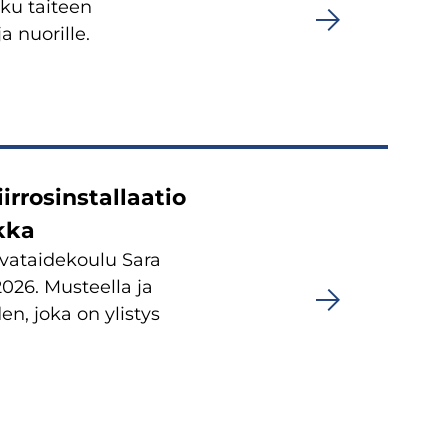
ku taiteen
a nuorille.
irrosinstallaatio
akka
kuvataidekoulu Sara
2026. Musteella ja
n, joka on ylistys
.