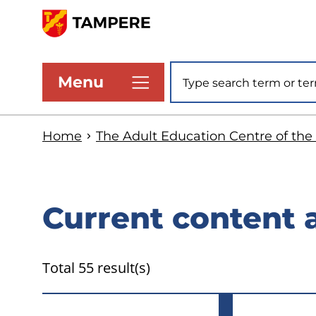
Skip
to
www.tampere.fi
main
Site search
Menu
content
Home
The Adult Education Centre of th
Current content 
Total 55 result(s)