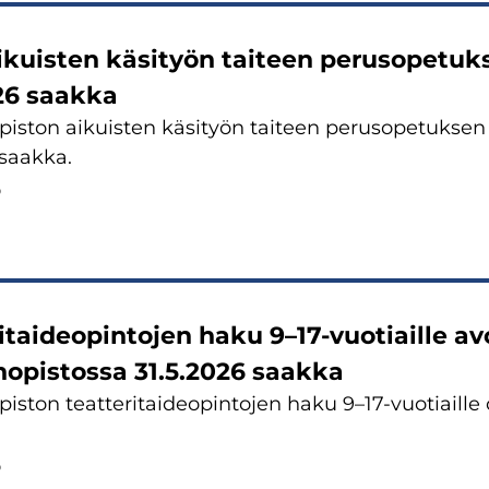
ikuisten käsityön taiteen perusopetuk
26 saakka
iston aikuisten käsityön taiteen perusopetukse
 saakka.
6
itaideopintojen haku 9–17-vuotiaille a
opistossa 31.5.2026 saakka
iston teatteritaideopintojen haku 9–17-vuotiaille 
6