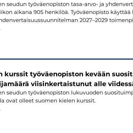
n seudun työväenopiston tasa-arvo- ja yhdenvert
ikon aikana 905 henkilöä. Työväenopisto käyttää k
 yhdenvertaisuussuunnitelman 2027–2029 toimenpi
6
 kurssit työväenopiston kevään suosit
ijamäärä viisinkertaistunut alle viides
n seudun työväenopiston lukuvuoden suosituimpi
la ovat olleet suomen kielen kurssit.
6