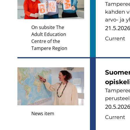
Tamperee
kahden vi
arvo- ja
On subsite The
21.5.202
Adult Education
Current
Centre of the
Tampere Region
Suomen
opiskel
Tamperee
perusteel
20.5.202
News item
Current