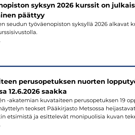
opiston syksyn 2026 kurssit on julkais
inen päättyy
 seudun työväenopiston syksyllä 2026 alkavat kur
rssisivustolla.
6
iteen perusopetuksen nuorten lopputy
sa 12.6.2026 saakka
én -akatemian kuvataiteen perusopetuksen 19 opp
äyttelyn teokset Pääkirjasto Metsossa heijastava
tin etsimistä ja esittelevät monipuolisia kuvan tek
6