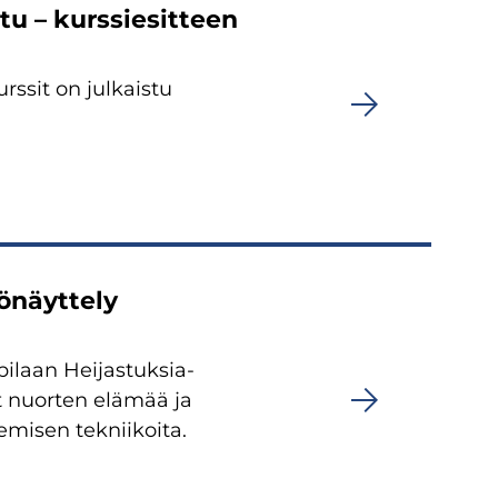
tu – kurssiesitteen
ssit on julkaistu
önäyttely
ilaan Heijastuksia-
t nuorten elämää ja
emisen tekniikoita.