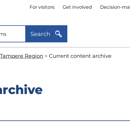
Header
For visitors
Get involved
Decision-ma
quick
links
Search
e Tampere Region
Current content archive
archive