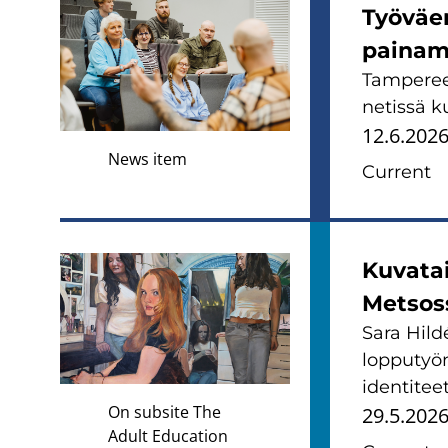
Työväen
painam
Tampereen
netissä ku
12.6.202
News item
Current
Kuvata
Metsos
Sara Hild
lopputyön
identitee
On subsite The
29.5.202
Adult Education