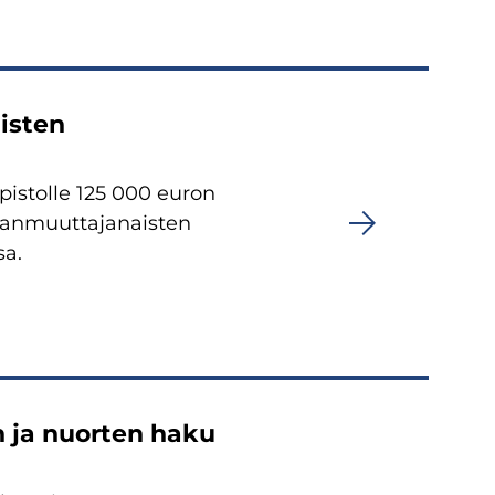
isten
istolle 125 000 euron
hanmuuttajanaisten
sa.
n ja nuorten haku