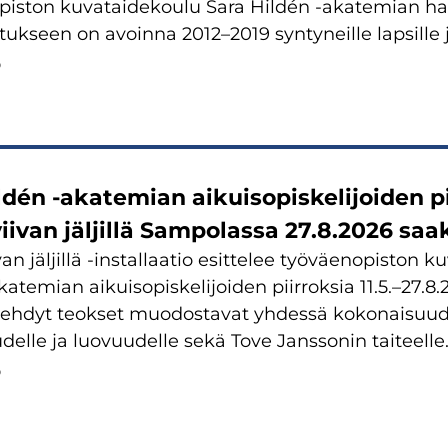
piston kuvataidekoulu Sara Hildén -akatemian ha
ukseen on avoinna 2012–2019 syntyneille lapsille j
6
ldén -akatemian aikuisopiskelijoiden pi
iivan jäljillä Sampolassa 27.8.2026 sa
van jäljillä -installaatio esittelee työväenopiston 
katemian aikuisopiskelijoiden piirroksia 11.5.–27.8.
 tehdyt teokset muodostavat yhdessä kokonaisuude
udelle ja luovuudelle sekä Tove Janssonin taiteelle
6