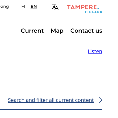
king
FI
Valitse
EN
Select
sivuston
site
kieli:
language:
suomi
English
Secondary
Current
Map
Contact us
menu
Listen
Search and filter all current content