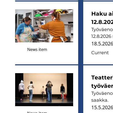
Haku a
12.8.20
Työväenop
12.8.2026
18.5.202
News item
Current
Teatter
työväen
Työväenop
saakka.
15.5.202