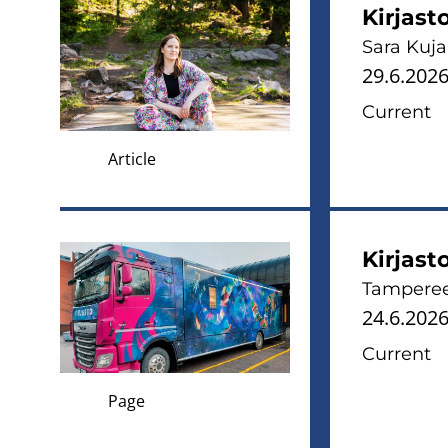
Kirjast
Sara Kuja
29.6.202
Current
Article
Kirjast
Tampereen
24.6.202
Current
Page