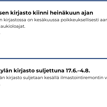
en kirjasto kiinni heinäkuun ajan
 kirjastossa on kesäkuussa poikkeuksellisesti a
aukioloajat.
6
län kirjasto suljettuna 17.6.–4.8.
n kirjasto suljetaan kesällä ilmastointiremontin v
6