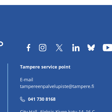
Tampere service point
E-mail
tampereenpalvelupiste@tampere.fi
Phone
041 730 8168
number
City Hall, Aleksis Kiven katu 14–16 C