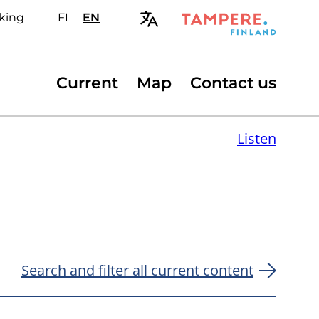
king
FI
Valitse
EN
Select
sivuston
site
kieli:
language:
suomi
English
Secondary
Current
Map
Contact us
menu
Listen
Search and filter all current content