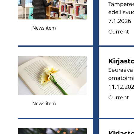
Tamperee
edellisvu
7.1.2026
News item
Current
Kirjast
Seuraavat 
omatoimia
11.12.20
Current
News item
Kirjast