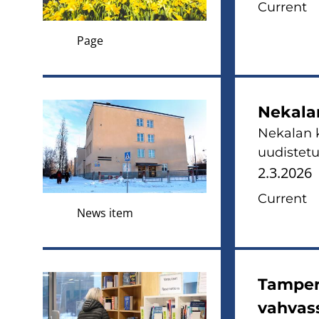
Current
Page
Nekalan
Nekalan k
uudistetu
2.3.2026
Current
News item
Tampere
vahvas