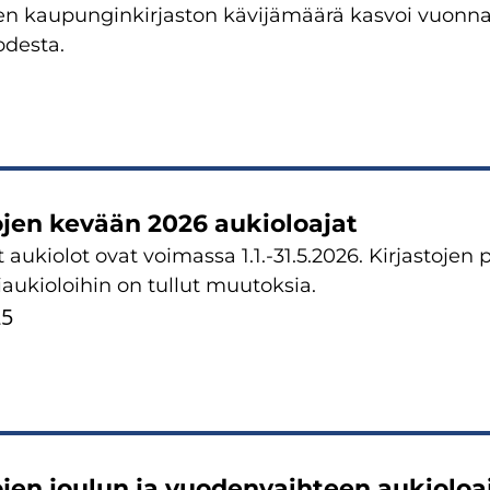
n kaupunginkirjaston kävijämäärä kasvoi vuonna 
odesta.
ojen kevään 2026 aukioloajat
aukiolot ovat voimassa 1.1.-31.5.2026. Kirjastojen p
ukioloihin on tullut muutoksia.
25
ojen joulun ja vuodenvaihteen aukioloa