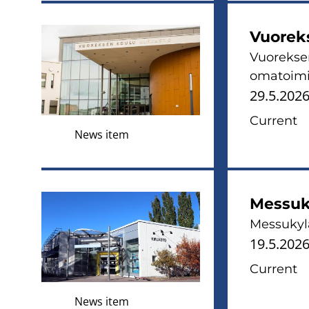
Vuoreks
Vuoreksen
omatoimi
29.5.202
Current
News item
Messuky
Messukylä
19.5.202
Current
News item