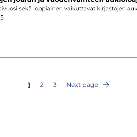
sivuosi sekä loppiainen vaikuttavat kirjastojen auk
25
Current
1
Page
2
Page
3
Next page
page