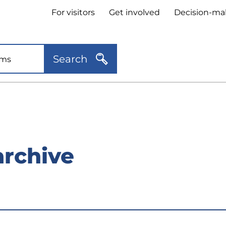
Header
For visitors
Get involved
Decision-ma
quick
links
Search
archive