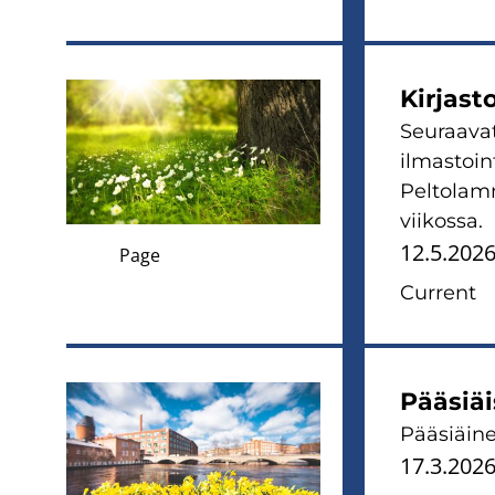
Kirjast
Seuraavat
ilmastoint
Peltolamm
viikossa.
12.5.202
Page
Current
Pääsiäi
Pääsiäine
17.3.202