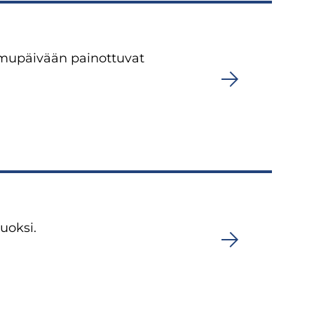
amupäivään painottuvat
uoksi.