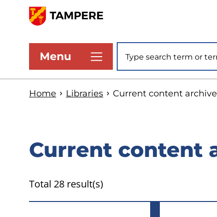
Skip
to
www.tampere.fi
main
Site search
Menu
content
Home
Libraries
Current content archive
Current content 
Total 28 result(s)