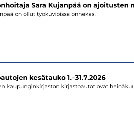
onhoitaja Sara Kujanpää on ajoitusten 
npää on ollut työkuvioissa onnekas.
6
oautojen kesätauko 1.–31.7.2026
 kaupunginkirjaston kirjastoautot ovat heinäkuu
6