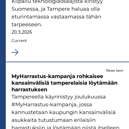
Kilpailu teknologiaosaajista kiristyy
Suomessa, ja Tampere haluaa olla
eturintamassa vastaamassa tähän
tarpeeseen.
20.3.2026
Current
News item
MyHarrastus-kampanja rohkaisee
kansainvälisiä tamperelaisia löytämään
harrastuksen
Tampereella käynnistyy joulukuussa
#MyHarrastus-kampanja, jossa
kannustetaan kaupungin kansainvälisiä
asukkaita tutustumaan erilaisiin
harrastuksiin ja löytämään niistä itselleen