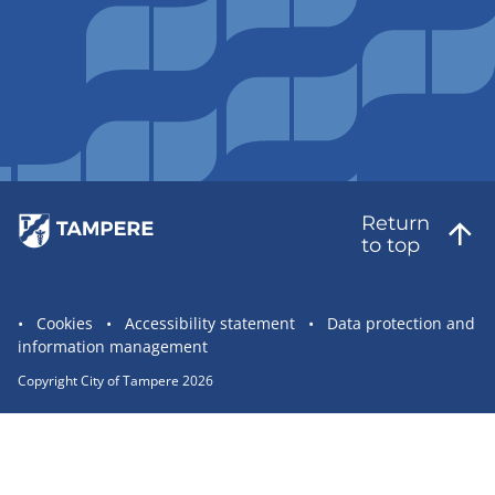
Return
to top
Site
Cookies
Accessibility statement
Data protection and
information management
statement
links
Copyright City of Tampere 2026