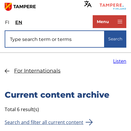
Skip
to
www.tampere.fi
main
Menu
FI
Valitse
EN
Select
content
sivuston
site
Site search
kieli:
language:
Search
suomi
English
Listen
For Internationals
Current content archive
Total 6 result(s)
Search and filter all current content