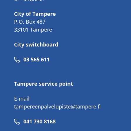
City of Tampere
P.O. Box 487
33101 Tampere
City switchboard
Phone
03 565 611
number
Tampere service point
E-mail
tampereenpalvelupiste@tampere.fi
Phone
041 730 8168
number