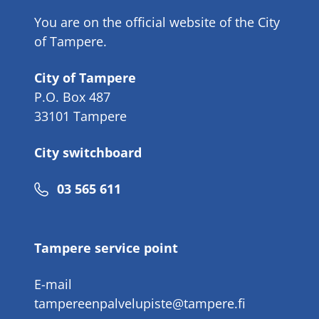
You are on the official website of the City
of Tampere.
City of Tampere
P.O. Box 487
33101 Tampere
City switchboard
Phone
03 565 611
number
Tampere service point
E-mail
tampereenpalvelupiste@tampere.fi