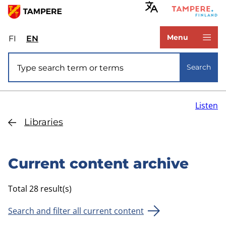
Skip
to
www.tampere.fi
main
Menu
FI
Valitse
EN
Select
content
sivuston
site
Site search
kieli:
language:
Search
suomi
English
Listen
Libraries
Current content archive
Total 28 result(s)
Search and filter all current content