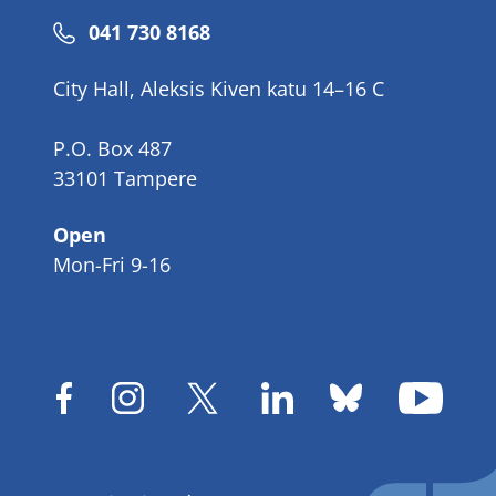
Phone
041 730 8168
number
City Hall, Aleksis Kiven katu 14–16 C
P.O. Box 487
33101 Tampere
Open
Mon-Fri 9-16