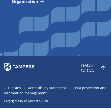
Organisation
Return
to top
Site
Cookies
Accessibility statement
Data protection and
information management
statement
links
Copyright City of Tampere 2026