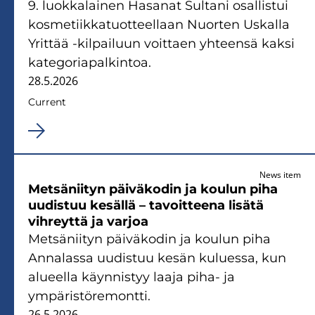
9. luokkalainen Hasanat Sultani osallistui
kosmetiikkatuotteellaan Nuorten Uskalla
Yrittää -kilpailuun voittaen yhteensä kaksi
kategoriapalkintoa.
28.5.2026
Current
News item
Metsäniityn päiväkodin ja koulun piha
uudistuu kesällä – tavoitteena lisätä
vihreyttä ja varjoa
Metsäniityn päiväkodin ja koulun piha
Annalassa uudistuu kesän kuluessa, kun
alueella käynnistyy laaja piha- ja
ympäristöremontti.
26.5.2026