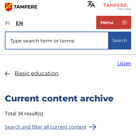
Skip
to
www.tampere.fi
main
Menu
FI
Valitse
EN
Select
content
sivuston
site
Site search
kieli:
language:
Search
suomi
English
Listen
Basic education
Current content archive
Total 34 result(s)
Search and filter all current content