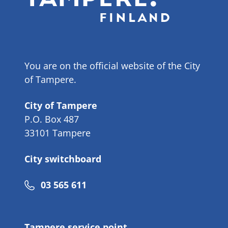
You are on the official website of the City
of Tampere.
City of Tampere
P.O. Box 487
33101 Tampere
City switchboard
Phone
03 565 611
number
Tampere service point