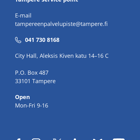
E-mail
tampereenpalvelupiste@tampere.fi
Phone
041 730 8168
number
City Hall, Aleksis Kiven katu 14–16 C
P.O. Box 487
33101 Tampere
Open
Mon-Fri 9-16