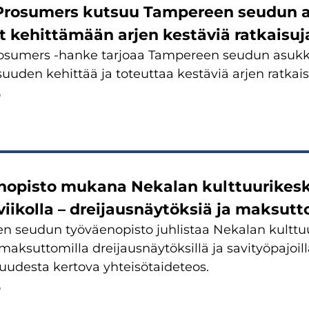
Prosumers kutsuu Tampereen seudun a
t kehittämään arjen kestäviä ratkaisuj
sumers -hanke tarjoaa Tampereen seudun asukkail
uuden kehittää ja toteuttaa kestäviä arjen ratkais
6
nopisto mukana Nekalan kulttuurikes
viikolla – dreijausnäytöksiä ja maksut
n seudun työväenopisto juhlistaa Nekalan kulttu
 maksuttomilla dreijausnäytöksillä ja savityöpajoil
udesta kertova yhteisötaideteos.
6