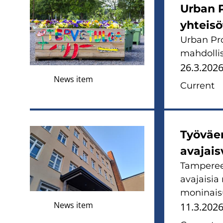
Urban 
yhteisö
Urban Pro
mahdollis
26.3.202
News item
Current
Työväe
avajais
Tamperee
avajaisia
moninaisu
News item
11.3.202