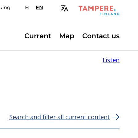
king
FI
Valitse
EN
Select
sivuston
site
kieli:
language:
suomi
English
Secondary
Current
Map
Contact us
menu
Listen
Search and filter all current content