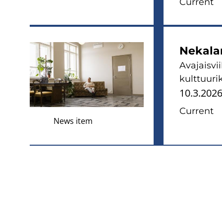
Current
Nekalan
Avajaisvi
kulttuuri
10.3.202
Current
News item