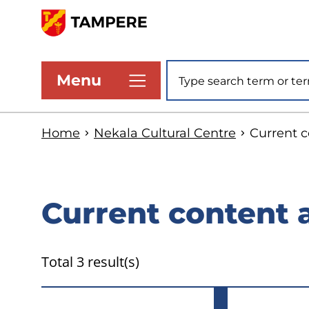
Skip
to
www.tampere.fi
main
Site search
Menu
content
Home
Nekala Cultural Centre
Current c
Current content 
Total 3 result(s)