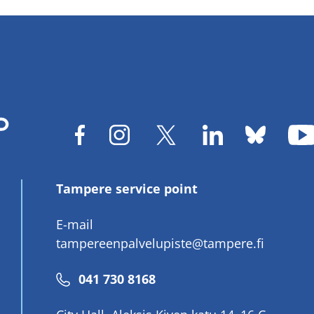
Tampere service point
E-mail
tampereenpalvelupiste@tampere.fi
Phone
041 730 8168
number