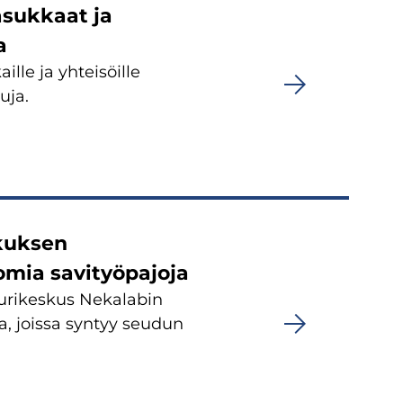
sukkaat ja
a
le ja yhteisöille
uja.
kuksen
tomia savityöpajoja
urikeskus Nekalabin
la, joissa syntyy seudun