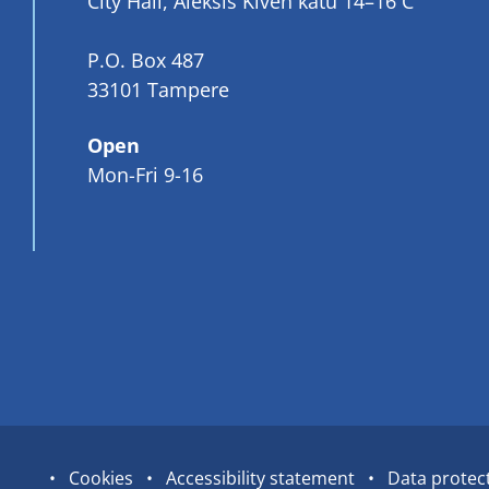
City Hall, Aleksis Kiven katu 14–16 C
P.O. Box 487
33101 Tampere
Open
Mon-Fri 9-16
Site
Cookies
Accessibility statement
Data protec