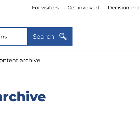
Header
For visitors
Get involved
Decision-ma
quick
links
Search
ontent archive
archive