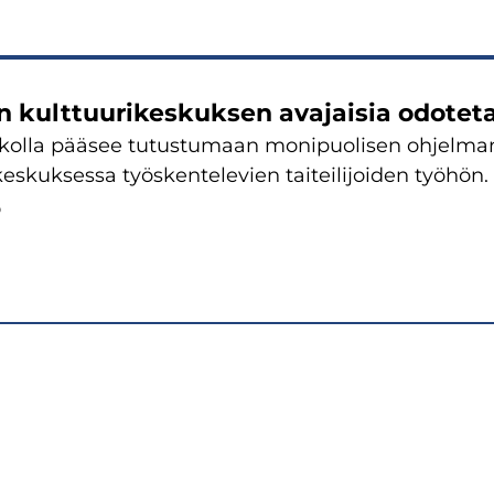
 kulttuurikeskuksen avajaisia odoteta
ikolla pääsee tutustumaan monipuolisen ohjelman
keskuksessa työskentelevien taiteilijoiden työhön.
6