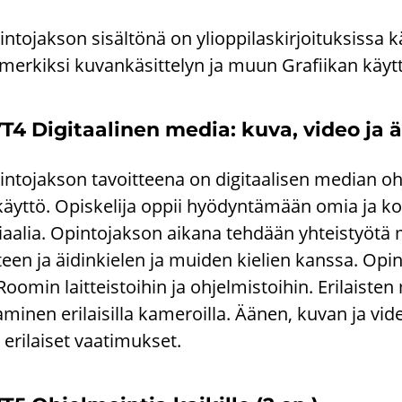
n­to­jak­son si­säl­tö­nä on yli­op­pi­las­kir­joi­tuk­sis­sa 
­mer­kik­si ku­van­kä­sit­te­lyn ja muun Gra­fii­kan käyt­
T4 Di­gi­taa­li­nen media: kuva, video ja ä
n­to­jak­son ta­voit­tee­na on di­gi­taa­li­sen me­dian oh­j
käyt­tö. Opis­ke­li­ja oppii hyö­dyn­tä­mään omia ja kou­l
ri­aa­lia. Opin­to­jak­son ai­ka­na teh­dään yh­teis­työ­
­teen ja äi­din­kie­len ja mui­den kie­lien kans­sa. Opin­
Roo­min lait­teis­toi­hin ja oh­jel­mis­toi­hin. Eri­lais­t
­mi­nen eri­lai­sil­la ka­me­roil­la. Äänen, kuvan ja vi­deon
 eri­lai­set vaa­ti­muk­set.