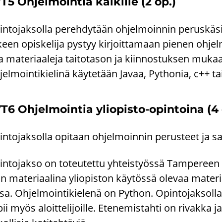
T5 Oh­jel­moin­tia kai­kil­le (2 op.)
n­to­jak­sol­la pe­reh­dy­tään oh­jel­moin­nin pe­rus­kä­sit­
­keen opis­ke­li­ja pys­tyy kir­joit­ta­maan pie­nen oh­jel­
 ma­te­ri­aa­le­ja tai­to­ta­son ja kiin­nos­tuk­sen mu­
jel­moin­ti­kie­li­nä käy­te­tään Javaa, Pyt­ho­nia, c++ t
T6 Oh­jel­moin­tia yliopisto-​opintoina (4 
n­to­jak­sol­la opi­taan oh­jel­moin­nin pe­rus­teet ja
n­to­jak­so on to­teu­tet­tu yh­teis­työs­sä Tam­pe­reen y
n ma­te­ri­aa­li­na yli­opis­ton käy­tös­sä ole­vaa ma­te­r
­sa. Oh­jel­moin­ti­kie­le­nä on Pyt­hon. Opin­to­jak­sol­la e
ii myös aloit­te­li­joil­le. Ete­ne­mis­tah­ti on ri­vak­ka