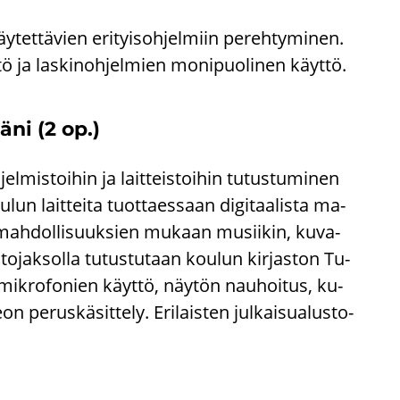
käy­tet­tä­vien eri­tyis­oh­jel­miin pe­reh­ty­mi­nen.
tö ja las­ki­noh­jel­mien mo­ni­puo­li­nen käyt­tö.
äni (2 op.)
el­mis­toi­hin ja lait­teis­toi­hin tu­tus­tu­mi­nen
un lait­tei­ta tuot­taes­saan di­gi­taa­lis­ta ma­
tä mah­dol­li­suuk­sien mu­kaan musii­kin, ku­va­
to­jak­sol­la tu­tus­tu­taan kou­lun kir­jas­ton Tu­
en mik­ro­fo­nien käyt­tö, näy­tön nau­hoi­tus, ku­
 pe­rus­kä­sit­te­ly. Eri­lais­ten jul­kai­sua­lus­to­