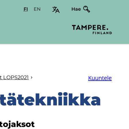
FI
Valitse
EN
Select
Hae
sivuston
site
kieli:
language:
suomi
English
Kuuntele
­set LOPS2021
­tä­tek­niik­ka
to­jak­sot