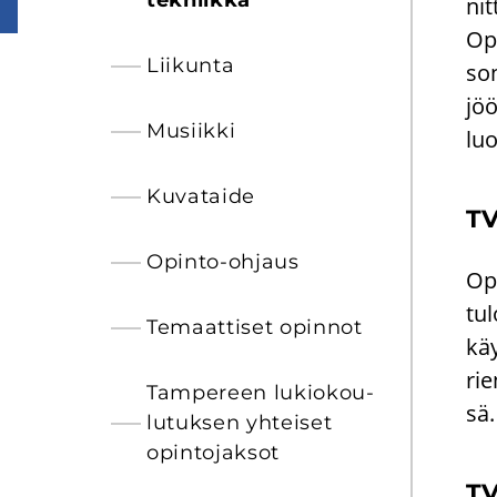
tek­niik­ka
nit
Opi
Lii­kun­ta
son
jöö
Musiik­ki
luo
Ku­va­tai­de
TV
Opinto-​ohjaus
Opi
tu­
Te­maat­ti­set opin­not
käy
rie
Tam­pe­reen lu­kio­kou­
sä.
lu­tuk­sen yh­tei­set
opin­to­jak­sot
TV