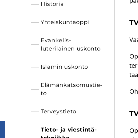
pa­k
His­to­ria
TV
Yh­teis­kun­taop­pi
Vaa
Evankelis-​
luterilainen us­kon­to
Opi
te­
Is­la­min us­kon­to
taa
Elä­män­kat­so­mus­tie­
Oh­
to
Ter­veys­tie­to
TV
Tieto-​ ja vies­tin­tä­
Opi