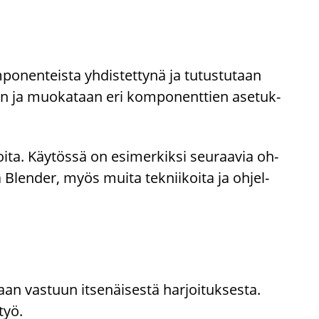
o­nen­teis­ta yh­dis­tet­ty­nä ja tu­tus­tu­taan
een ja muo­ka­taan eri kom­po­nent­tien ase­tuk­
­ta. Käy­tös­sä on esi­mer­kik­si seu­raa­via oh­
len­der, myös muita tek­nii­koi­ta ja oh­jel­
an vas­tuun it­se­näi­ses­tä har­joi­tuk­ses­ta.
­työ.