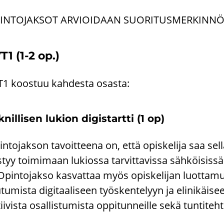
IN­TO­JAK­SOT AR­VIOI­DAAN SUO­RI­TUS­MER­KIN­NÖ
T1 (1-2 op.)
1 koos­tuu kah­des­ta osas­ta:
­nil­li­sen lu­kion di­gis­tart­ti (1 op)
n­to­jak­son ta­voit­tee­na on, että opis­ke­li­ja saa sel­l
­tyy toi­mi­maan lu­kios­sa tar­vit­ta­vis­sa säh­köi­sis­sä 
 Opin­to­jak­so kas­vat­taa myös opis­ke­li­jan luot­ta­mu
­tu­mis­ta di­gi­taa­li­seen työs­ken­te­lyyn ja eli­ni­käi­s
tii­vis­ta osal­lis­tu­mis­ta op­pi­tun­neil­le sekä tun­ti­t