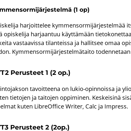
mmensormijärjestelmä (1 op)
s­ke­li­ja har­joit­te­lee kymmensormijärjestelmää it
ä opis­ke­li­ja har­jaan­tuu käyttämään tie­to­ko­net­taa
kei­ta vas­taa­vis­sa ti­lan­teis­sa ja hal­lit­see omaa op
­don. Kymmensormijärjestelmätaito to­den­ne­taan ly
T2 Pe­rus­teet 1 (2 op.)
n­to­jak­son ta­voit­tee­na on lukio-​opinnoissa ja yli­op­pi
­ten tie­to­jen ja tai­to­jen op­pi­mi­nen. Kes­kei­si­nä si­
elmat kuten LibreOf­fice Writer, Calc ja Impress.
T3 Pe­rus­teet 2 (2op.)