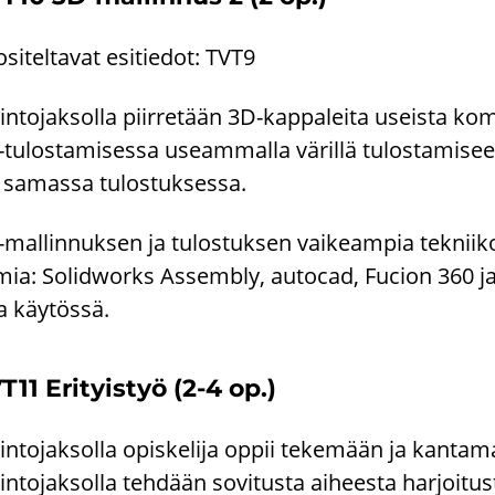
­si­tel­ta­vat esi­tie­dot: TVT9
n­to­jak­sol­la piir­re­tään 3D-​kappaleita useis­ta kom­p
​tulostamisessa useam­mal­la vä­ril­lä tu­los­ta­mi­s
 sa­mas­sa tu­los­tuk­ses­sa.
​mallinnuksen ja tu­los­tuk­sen vai­keam­pia tek­nii­koi
­mia: Solidworks As­sembly, au­tocad, Fucion 360 ja B
 käy­tös­sä.
T11 Eri­tyis­työ (2-4 op.)
n­to­jak­sol­la opis­ke­li­ja oppii te­ke­mään ja kan­ta­ma
n­to­jak­sol­la teh­dään so­vi­tus­ta ai­hees­ta har­joi­tus