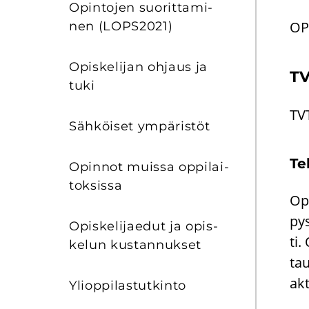
Opin­to­jen suo­rit­ta­mi­
OP
nen (LOPS2021)
Opis­ke­li­jan oh­jaus ja
TV
tuki
TVT
Säh­köi­set ym­pä­ris­töt
Tek
Opin­not muis­sa op­pi­lai­
tok­sis­sa
Opi
pys
Opis­ke­li­jae­dut ja opis­
ti.
ke­lun kus­tan­nuk­set
tau
ak­
Yli­op­pi­las­tut­kin­to