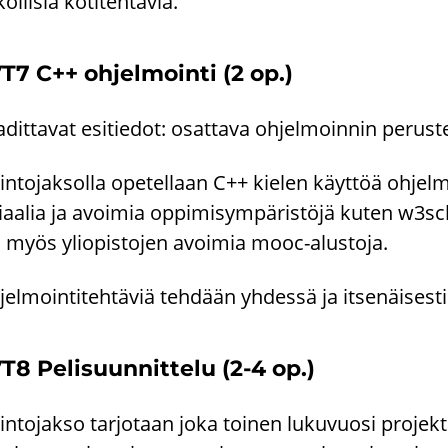
ol­li­sia ko­ti­teh­tä­viä.
T7 C++ oh­jel­moin­ti (2 op.)
­dit­ta­vat esi­tie­dot: osat­ta­va oh­jel­moin­nin pe­rus­
n­to­jak­sol­la ope­tel­laan C++ kie­len käyt­töä oh­jel­
ri­aa­lia ja avoi­mia op­pi­mi­sym­pä­ris­tö­jä kuten w3sc
 myös yli­opis­to­jen avoi­mia mooc-​alustoja.
jel­moin­ti­teh­tä­viä teh­dään yh­des­sä ja it­se­näi­ses­t
T8 Pe­li­suun­nit­te­lu (2-4 op.)
n­to­jak­so tar­jo­taan joka toi­nen lu­ku­vuo­si pro­jek­ti­