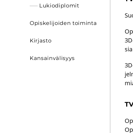
Lu­kio­diplo­mit
Suo
Opis­ke­li­joi­den toi­min­ta
Opi
3D-
Kir­jas­to
sia
Kan­sain­vä­li­syys
3D-
jel
mia
TV
Opi
Opi