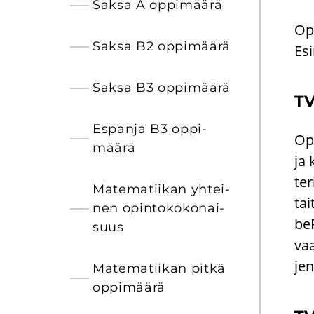
Saksa A op­pi­mää­rä
Opi
Saksa B2 op­pi­mää­rä
Esi
Saksa B3 op­pi­mää­rä
TV
Es­pan­ja B3 op­pi­
Opi
mää­rä
ja 
te­
Ma­te­ma­tii­kan yh­tei­
tai
nen opin­to­ko­ko­nai­
be­
suus
vaa
jen
Ma­te­ma­tii­kan pitkä
op­pi­mää­rä