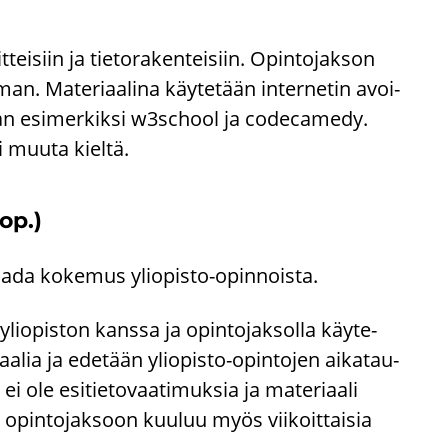
tei­siin ja tie­to­ra­ken­tei­siin. Opin­to­jak­son
man. Ma­te­ri­aa­li­na käy­te­tään in­ter­ne­tin avoi­
kaan esi­mer­kik­si w3school ja co­deca­me­dy.
ai muuta kiel­tä.
op.)
 saada ko­ke­mus yliopisto-​opinnoista.
li­opis­ton kans­sa ja opin­to­jak­sol­la käy­te­
i­aa­lia ja ede­tään yliopisto-​opintojen ai­ka­tau­
i ole esi­tie­to­vaa­ti­muk­sia ja ma­te­ri­aa­li
 ja opin­to­jak­soon kuu­luu myös vii­koit­tai­sia