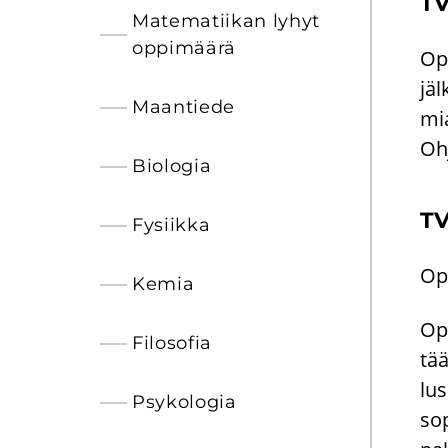
TV
Ma­te­ma­tii­kan lyhyt
op­pi­mää­rä
Opi
jäl
Maan­tie­de
mia
Oh­
Bio­lo­gia
TV
Fy­siik­ka
Opi
Kemia
Opi
Fi­lo­so­fia
tää
lus
Psy­ko­lo­gia
sop