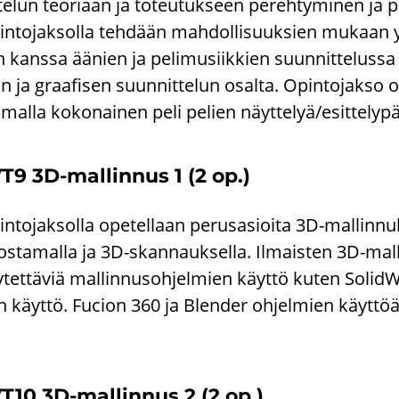
­te­lun teo­ri­aan ja to­teu­tuk­seen pe­reh­ty­mi­nen j
n­to­jak­sol­la teh­dään mah­dol­li­suuk­sien mu­kaan yh
 kans­sa ää­nien ja pe­li­musiik­kien suun­nit­te­lus­sa j
n ja graa­fi­sen suun­nit­te­lun osal­ta. Opin­to­jak­so o
­mal­la ko­ko­nai­nen peli pe­lien näyt­te­lyä/esit­te­ly­p
T9 3D-​mallinnus 1 (2 op.)
n­to­jak­sol­la ope­tel­laan pe­rus­asioi­ta 3D-​mallinnukses
los­ta­mal­la ja 3D-​skannauksella. Il­mais­ten 3D-​mal
­tet­tä­viä mal­lin­nus­oh­jel­mien käyt­tö kuten SolidW
n käyt­tö. Fucion 360 ja Blen­der oh­jel­mien käyt­töä.
T10 3D-​mallinnus 2 (2 op.)