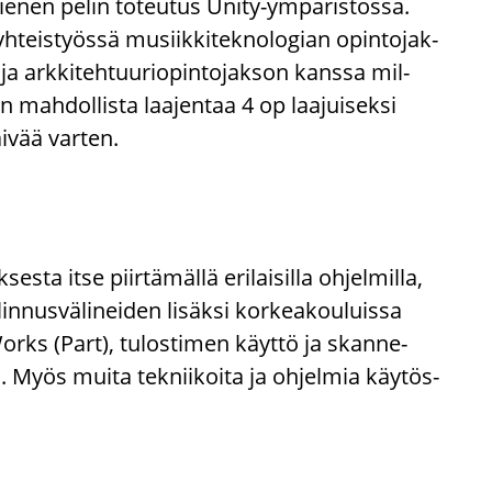
a pie­nen pelin to­teu­tus Unity-​ympäristössä.
­teis­työs­sä musiik­ki­tek­no­lo­gian opin­to­jak­
a ark­ki­teh­tuu­rio­pin­to­jak­son kans­sa mil­
n mah­dol­lis­ta laa­jen­taa 4 op laa­jui­sek­si
äi­vää var­ten.
ta itse piir­tä­mäl­lä eri­lai­sil­la oh­jel­mil­la,
linnusvälineiden li­säk­si kor­kea­kou­luis­sa
orks (Part), tu­los­ti­men käyt­tö ja skan­ne­
 Myös muita tek­nii­koi­ta ja oh­jel­mia käy­tös­