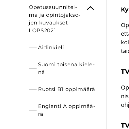
Ope­tus­suun­ni­tel­
Ky
ma ja opin­to­jak­so­
jen ku­vauk­set
Opi
LOPS2021
ett
ko­
Äi­din­kie­li
tai
Suomi toi­se­na kie­le­
TV
nä
Opi
Ruot­si B1 op­pi­mää­rä
nis
ohj
Englan­ti A op­pi­mää­
rä
TV