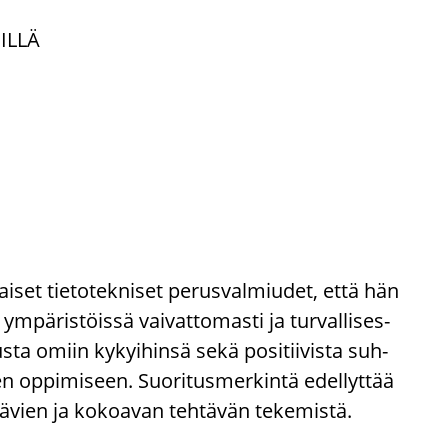
IL­LÄ
ai­set tie­to­tek­ni­set pe­rus­val­miu­det, että hän
ym­pä­ris­töis­sä vai­vat­to­mas­ti ja tur­val­li­ses­
s­ta omiin ky­kyi­hin­sä sekä po­si­tii­vis­ta suh­
een op­pi­mi­seen. Suo­ri­tus­mer­kin­tä edel­lyt­tää
eh­tä­vien ja ko­koa­van teh­tä­vän te­ke­mis­tä.