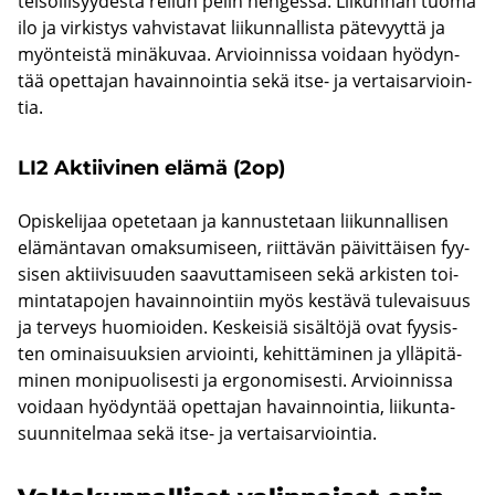
tei­söl­li­syy­des­tä rei­lun pelin hen­ges­sä. Lii­kun­nan tuoma
ilo ja vir­kis­tys vah­vis­ta­vat lii­kun­nal­lis­ta pä­te­vyyt­tä ja
myön­teis­tä mi­nä­ku­vaa. Ar­vioin­nis­sa voi­daan hyö­dyn­
tää opet­ta­jan ha­vain­noin­tia sekä itse- ja ver­tai­sar­vioin­
tia.
LI2 Ak­tii­vi­nen elämä (2op)
Opis­ke­li­jaa ope­te­taan ja kan­nus­te­taan lii­kun­nal­li­sen
elä­män­ta­van omak­su­mi­seen, riit­tä­vän päi­vit­täi­sen fyy­
si­sen ak­tii­vi­suu­den saa­vut­ta­mi­seen sekä ar­kis­ten toi­
min­ta­ta­po­jen ha­vain­noin­tiin myös kes­tä­vä tu­le­vai­suus
ja ter­veys huo­mioi­den. Kes­kei­siä si­säl­tö­jä ovat fyy­sis­
ten omi­nai­suuk­sien ar­vioin­ti, ke­hit­tä­mi­nen ja yl­lä­pi­tä­
mi­nen mo­ni­puo­li­ses­ti ja er­go­no­mi­ses­ti. Ar­vioin­nis­sa
voi­daan hyö­dyn­tää opet­ta­jan ha­vain­noin­tia, lii­kun­ta­
suun­ni­tel­maa sekä itse- ja ver­tai­sar­vioin­tia.