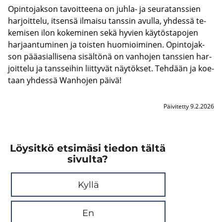
Opin­to­jak­son ta­voit­tee­na on juhla-​ ja seu­ra­tans­sien
har­joit­te­lu, it­sen­sä il­mai­su tans­sin avul­la, yh­des­sä te­
ke­mi­sen ilon ko­ke­mi­nen sekä hy­vien käy­tös­ta­po­jen
har­jaan­tu­mi­nen ja tois­ten huo­mioi­mi­nen. Opin­to­jak­
son pää­asial­li­se­na si­säl­tö­nä on van­ho­jen tans­sien har­
joit­te­lu ja tans­sei­hin liit­ty­vät näy­tök­set. Teh­dään ja koe­
taan yh­des­sä Wanhojen päivä!
Päivitetty 9.2.2026
Löysitkö etsimäsi tiedon tältä
sivulta?
Kyllä
En