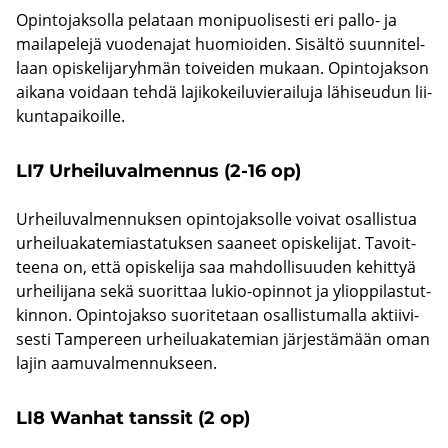
Opin­to­jak­sol­la pe­la­taan mo­ni­puo­li­ses­ti eri pallo-​ ja
mai­la­pe­le­jä vuo­de­na­jat huo­mioi­den. Si­säl­tö suun­ni­tel­
laan opis­ke­li­ja­ryh­män toi­vei­den mu­kaan. Opin­to­jak­son
ai­ka­na voi­daan tehdä la­ji­ko­kei­lu­vie­rai­lu­ja lä­hi­seu­dun lii­
kun­ta­pai­koil­le.
LI7 Ur­hei­lu­val­men­nus (2-16 op)
Ur­hei­lu­val­men­nuk­sen opin­to­jak­sol­le voi­vat osal­lis­tua
ur­hei­lua­ka­te­mias­ta­tuk­sen saa­neet opis­ke­li­jat. Ta­voit­
tee­na on, että opis­ke­li­ja saa mah­dol­li­suu­den ke­hit­tyä
ur­hei­li­ja­na sekä suo­rit­taa lukio-​opinnot ja yli­op­pi­las­tut­
kin­non. Opin­to­jak­so suo­ri­te­taan osal­lis­tu­mal­la ak­tii­vi­
ses­ti Tam­pe­reen ur­hei­lua­ka­te­mian jär­jes­tä­mään oman
lajin aa­mu­val­men­nuk­seen.
LI8 Wanhat tans­sit (2 op)