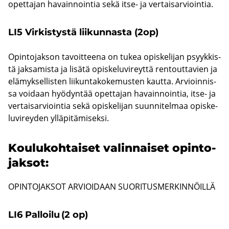
opet­ta­jan ha­vain­noin­tia sekä itse- ja ver­tai­sar­vioin­tia.
LI5 Vir­kis­tys­tä lii­kun­nas­ta (2op)
Opin­to­jak­son ta­voit­tee­na on tukea opis­ke­li­jan psyyk­kis­
tä jak­sa­mis­ta ja li­sä­tä opis­ke­lu­vi­reyt­tä ren­tout­ta­vien ja
elä­myk­sel­lis­ten lii­kun­ta­ko­ke­mus­ten kaut­ta. Ar­vioin­nis­
sa voi­daan hyö­dyn­tää opet­ta­jan ha­vain­noin­tia, itse- ja
ver­tai­sar­vioin­tia sekä opis­ke­li­jan suun­ni­tel­maa opis­ke­
lu­vi­rey­den yl­lä­pi­tä­mi­sek­si.
Kou­lu­koh­tai­set va­lin­nai­set opin­to­
jak­sot:
OPIN­TO­JAK­SOT AR­VIOI­DAAN SUO­RI­TUS­MER­KIN­NÖIL­LÄ
LI6 Pal­loi­lu (2 op)