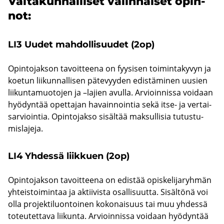
Val­ta­kun­nal­li­set va­lin­nai­set opin­
not:
LI3 Uudet mah­dol­li­suu­det (2op)
Opin­to­jak­son ta­voit­tee­na on fyy­si­sen toi­min­ta­ky­vyn ja
koe­tun lii­kun­nal­li­sen pä­te­vyy­den edis­tä­mi­nen uusien
lii­kun­ta­muo­to­jen ja –la­jien avul­la. Ar­vioin­nis­sa voi­daan
hyö­dyn­tää opet­ta­jan ha­vain­noin­tia sekä itse- ja ver­tai­
sar­vioin­tia. Opin­to­jak­so si­säl­tää mak­sul­li­sia tu­tus­tu­
mis­la­je­ja.
LI4 Yh­des­sä liik­kuen (2op)
Opin­to­jak­son ta­voit­tee­na on edis­tää opis­ke­li­ja­ryh­män
yh­teis­toi­min­taa ja ak­tii­vis­ta osal­li­suut­ta. Si­säl­tö­nä voi
olla pro­jek­ti­luon­toi­nen ko­ko­nai­suus tai muu yh­des­sä
to­teu­tet­ta­va lii­kun­ta. Ar­vioin­nis­sa voi­daan hyö­dyn­tää