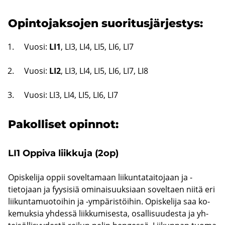
Opin­to­jak­so­jen suo­ri­tus­jär­jes­tys:
Vuosi:
LI1
, LI3, LI4, LI5, LI6, LI7
Vuosi:
LI2
, LI3, LI4, LI5, LI6, LI7, LI8
Vuosi: LI3, LI4, LI5, LI6, LI7
Pa­kol­li­set opin­not:
LI1 Op­pi­va liik­ku­ja (2op)
Opis­ke­li­ja oppii so­vel­ta­maan lii­kun­ta­tai­to­jaan ja -​
tietojaan ja fyy­si­siä omi­nai­suuk­si­aan so­vel­taen niitä eri
lii­kun­ta­muo­toi­hin ja -​ympäristöihin. Opis­ke­li­ja saa ko­
ke­muk­sia yh­des­sä liik­ku­mi­ses­ta, osal­li­suu­des­ta ja yh­