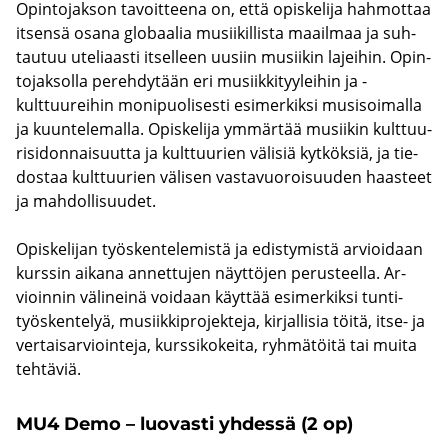
Opin­to­jak­son ta­voit­tee­na on, että opis­ke­li­ja hah­mot­taa
it­sen­sä osana glo­baa­lia musii­kil­lis­ta maa­il­maa ja suh­
tau­tuu ute­li­aas­ti it­sel­leen uusiin musii­kin la­jei­hin. Opin­
to­jak­sol­la pe­reh­dy­tään eri musiik­ki­tyy­lei­hin ja -​
kulttuureihin mo­ni­puo­li­ses­ti esi­mer­kik­si musi­soi­mal­la
ja kuun­te­le­mal­la. Opis­ke­li­ja ym­mär­tää musii­kin kult­tuu­
ri­si­don­nai­suut­ta ja kult­tuu­rien vä­li­siä kyt­kök­siä, ja tie­
dos­taa kult­tuu­rien vä­li­sen vas­ta­vuo­roi­suu­den haas­teet
ja mah­dol­li­suu­det.
Opis­ke­li­jan työs­ken­te­le­mis­tä ja edis­ty­mis­tä ar­vioi­daan
kurs­sin ai­ka­na an­net­tu­jen näyt­tö­jen pe­rus­teel­la. Ar­
vioin­nin vä­li­nei­nä voi­daan käyt­tää esi­mer­kik­si tun­ti­
työs­ken­te­lyä, musiik­ki­pro­jek­te­ja, kir­jal­li­sia töitä, itse- ja
ver­tai­sar­vioin­te­ja, kurs­si­ko­kei­ta, ryh­mä­töi­tä tai muita
teh­tä­viä.
MU4 Demo – luo­vas­ti yh­des­sä (2 op)