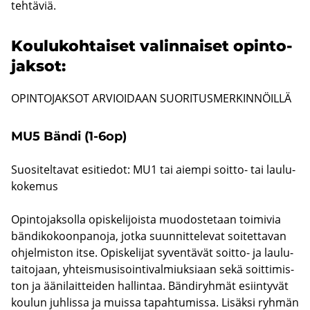
teh­tä­viä.
Kou­lu­koh­tai­set va­lin­nai­set opin­to­
jak­sot:
OPIN­TO­JAK­SOT AR­VIOI­DAAN SUO­RI­TUS­MER­KIN­NÖIL­LÄ
MU5 Bändi (1-6op)
Suo­si­tel­ta­vat esi­tie­dot: MU1 tai ai­em­pi soitto-​ tai lau­lu­
ko­ke­mus
Opin­to­jak­sol­la opis­ke­li­jois­ta muo­dos­te­taan toi­mi­via
bän­di­ko­koon­pa­no­ja, jotka suun­nit­te­le­vat soi­tet­ta­van
oh­jel­mis­ton itse. Opis­ke­li­jat sy­ven­tä­vät soitto-​ ja lau­lu­
tai­to­jaan, yh­teis­musi­soin­ti­val­miuk­si­aan sekä soit­ti­mis­
ton ja ää­ni­lait­tei­den hal­lin­taa. Bän­di­ryh­mät esiin­ty­vät
kou­lun juh­lis­sa ja muis­sa ta­pah­tu­mis­sa. Li­säk­si ryh­män