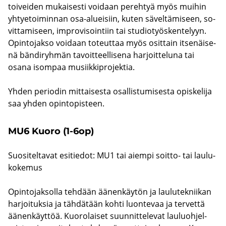
toi­vei­den mu­kai­ses­ti voi­daan pe­reh­tyä myös mui­hin
yh­tye­toi­min­nan osa-​alueisiin, kuten sä­vel­tä­mi­seen, so­
vit­ta­mi­seen, im­pro­vi­soin­tiin tai stu­dio­työs­ken­te­lyyn.
Opin­to­jak­so voi­daan to­teut­taa myös osit­tain it­se­näi­se­
nä bän­di­ryh­män ta­voit­teel­li­se­na har­joit­te­lu­na tai
osana isom­paa musiik­ki­pro­jek­tia.
Yhden pe­rio­din mit­tai­ses­ta osal­lis­tu­mi­ses­ta opis­ke­li­ja
saa yhden opin­to­pis­teen.
MU6 Kuoro (1-6op)
Suo­si­tel­ta­vat esi­tie­dot: MU1 tai ai­em­pi soitto-​ tai lau­lu­
ko­ke­mus
Opin­to­jak­sol­la teh­dään ää­nen­käy­tön ja lau­lu­tek­nii­kan
har­joi­tuk­sia ja täh­dä­tään kohti luon­te­vaa ja ter­vet­tä
ää­nen­käyt­töä. Kuo­ro­lai­set suun­nit­te­le­vat lau­luoh­jel­