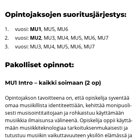
Opin­to­jak­so­jen suo­ri­tus­jär­jes­tys:
vuosi:
MU1
, MU5, MU6
vuosi:
MU2
, MU3, MU4, MU5, MU6, MU7
vuosi: MU3, MU4, MU5, MU6, MU7
Pa­kol­li­set opin­not:
MU1 Intro – kaik­ki soi­maan (2 op)
Opin­to­jak­son ta­voit­tee­na on, että opis­ke­li­ja sy­ven­tää
omaa musii­kil­lis­ta iden­ti­teet­ti­ään, ke­hit­tää mo­ni­puo­li­
ses­ti musi­soin­ti­tai­to­jaan ja roh­kais­tuu käyt­tä­mään
musiik­kia il­mai­sun­sa vä­li­nee­nä. Opis­ke­li­ja oppii käyt­tä­
mään musiik­ki­tek­no­lo­gi­aa tar­koi­tuk­sen­mu­kai­ses­ti ja
tu­tus­tuu musii­kin vai­kut­ta­vuu­teen yk­si­lön elä­mäs­sä ja