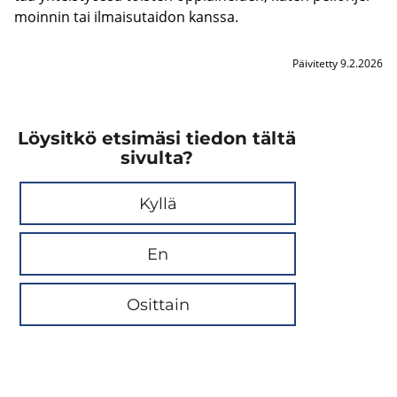
moin­nin tai il­mai­su­tai­don kans­sa.
Päivitetty 9.2.2026
Löysitkö etsimäsi tiedon tältä
sivulta?
Kyllä
En
Osittain