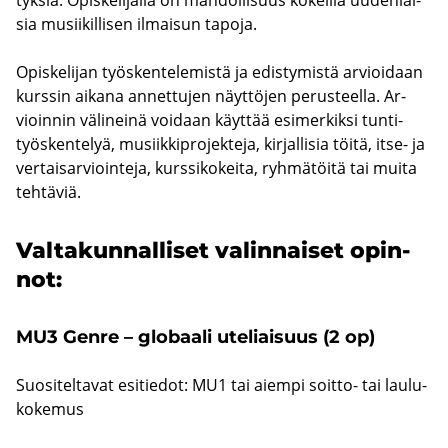
tyk­siä. Opis­ke­li­jal­la on mah­dol­li­suus ko­keil­la uu­den­lai­
sia musii­kil­li­sen il­mai­sun ta­po­ja.
Opis­ke­li­jan työs­ken­te­le­mis­tä ja edis­ty­mis­tä ar­vioi­daan
kurs­sin ai­ka­na an­net­tu­jen näyt­tö­jen pe­rus­teel­la. Ar­
vioin­nin vä­li­nei­nä voi­daan käyt­tää esi­mer­kik­si tun­ti­
työs­ken­te­lyä, musiik­ki­pro­jek­te­ja, kir­jal­li­sia töitä, itse- ja
ver­tai­sar­vioin­te­ja, kurs­si­ko­kei­ta, ryh­mä­töi­tä tai muita
teh­tä­viä.
Val­ta­kun­nal­li­set va­lin­nai­set opin­
not:
MU3 Genre – glo­baa­li ute­liai­suus (2 op)
Suo­si­tel­ta­vat esi­tie­dot: MU1 tai ai­em­pi soitto-​ tai lau­lu­
ko­ke­mus