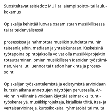
Suo­si­tel­ta­vat esi­tie­dot: MU1 tai ai­em­pi soitto-​ tai lau­lu­
ko­ke­mus
Opis­ke­li­ja ke­hit­tää luo­vaa osaa­mis­taan musii­kil­li­ses­sa
tai tai­tei­den­vä­li­ses­sä
pro­ses­sis­sa ja hah­mot­taa musii­kin suh­det­ta mui­hin
tai­teen­la­jei­hin, me­di­aan ja yh­teis­kun­taan. Kes­kei­si­nä
työ­ta­poi­na opin­to­jak­sol­la voi­vat olla musiik­ki­pro­jek­tin
to­teut­ta­mi­nen, omien musii­kil­lis­ten ideoi­den työs­tä­mi­
nen, vie­rai­lut, luen­not tai tie­don han­kin­ta ja pro­ses­
soin­ti.
Opis­ke­li­jan työs­ken­te­le­mis­tä ja edis­ty­mis­tä ar­vioi­daan
kurs­sin ai­ka­na an­net­tu­jen näyt­tö­jen pe­rus­teel­la. Ar­
vioin­nin vä­li­nei­nä voi­daan käyt­tää esi­mer­kik­si tun­ti­
työs­ken­te­lyä, musiik­ki­pro­jek­te­ja, kir­jal­li­sia töitä, itse- ja
ver­tai­sar­vioin­te­ja, kurs­si­ko­kei­ta, ryh­mä­töi­tä tai muita