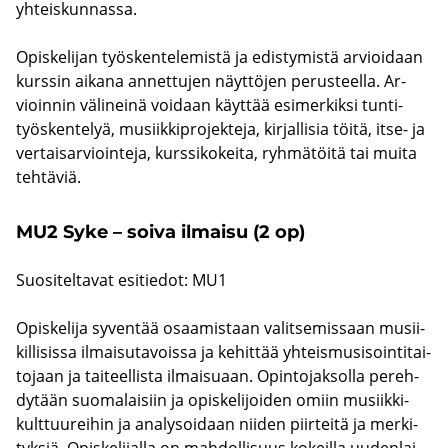
yh­teis­kun­nas­sa.
Opis­ke­li­jan työs­ken­te­le­mis­tä ja edis­ty­mis­tä ar­vioi­daan
kurs­sin ai­ka­na an­net­tu­jen näyt­tö­jen pe­rus­teel­la. Ar­
vioin­nin vä­li­nei­nä voi­daan käyt­tää esi­mer­kik­si tun­ti­
työs­ken­te­lyä, musiik­ki­pro­jek­te­ja, kir­jal­li­sia töitä, itse- ja
ver­tai­sar­vioin­te­ja, kurs­si­ko­kei­ta, ryh­mä­töi­tä tai muita
teh­tä­viä.
MU2 Syke – soiva il­mai­su (2 op)
Suo­si­tel­ta­vat esi­tie­dot: MU1
Opis­ke­li­ja sy­ven­tää osaa­mis­taan va­lit­se­mis­saan musii­
kil­li­sis­sa il­mai­su­ta­vois­sa ja ke­hit­tää yh­teis­musi­soin­ti­tai­
to­jaan ja tai­teel­lis­ta il­mai­su­aan. Opin­to­jak­sol­la pe­reh­
dy­tään suo­ma­lai­siin ja opis­ke­li­joi­den omiin musiik­ki­
kult­tuu­rei­hin ja ana­ly­soi­daan nii­den piir­tei­tä ja mer­ki­