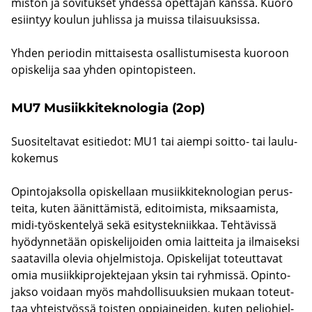
mis­ton ja so­vi­tuk­set yh­des­sä opet­ta­jan kans­sa. Kuoro
esiin­tyy kou­lun juh­lis­sa ja muis­sa ti­lai­suuk­sis­sa.
Yhden pe­rio­din mit­tai­ses­ta osal­lis­tu­mi­ses­ta kuo­roon
opis­ke­li­ja saa yhden opin­to­pis­teen.
MU7 Musiik­ki­tek­no­lo­gia (2op)
Suo­si­tel­ta­vat esi­tie­dot: MU1 tai ai­em­pi soitto-​ tai lau­lu­
ko­ke­mus
Opin­to­jak­sol­la opis­kel­laan musiik­ki­tek­no­lo­gian pe­rus­
tei­ta, kuten ää­nit­tä­mis­tä, edi­toi­mis­ta, mik­saa­mis­ta,
midi-​työskentelyä sekä esi­tys­tek­niik­kaa. Teh­tä­vis­sä
hyö­dyn­ne­tään opis­ke­li­joi­den omia lait­tei­ta ja il­mai­sek­si
saa­ta­vil­la ole­via oh­jel­mis­to­ja. Opis­ke­li­jat to­teut­ta­vat
omia musiik­ki­pro­jek­te­jaan yksin tai ryh­mis­sä. Opin­to­
jak­so voi­daan myös mah­dol­li­suuk­sien mu­kaan to­teut­
taa yh­teis­työs­sä tois­ten op­piai­nei­den, kuten pe­lioh­jel­