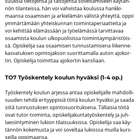
suuk­sia tie­to­jen­sa ja tai­to­jen­sa so­vel­ta­mi­seen käy­tän­
nön ti­lan­teis­sa, hän voi vah­vis­taa kou­lus­sa hank­ki­
maan­sa osaa­mi­sen ja ar­kie­lä­män vä­lis­tä yh­teyt­tä, oppii
ym­mär­tä­mään yh­teis­kun­nan toi­min­ta­pe­ri­aat­tei­ta ja
voi ke­hit­tää elä­mäs­sään ja työ­elä­mäs­sä tar­vit­ta­vaa
osaa­mis­ta kou­lun ul­ko­puo­li­sis­sa toi­min­taym­pä­ris­töis­
sä. Opis­ke­li­ja saa osaa­mi­sen tun­nus­ta­mi­se­na lii­ken­ne­
kas­va­tuk­sen opin­to­jak­son suo­rit­ta­mal­la auton ajo­kor­
tin. Opis­ke­li­ja toi­mit­taa ajo­kor­tin kans­li­aan.
TO7 Työs­ken­te­ly kou­lun hy­väk­si (1-4 op.)
Työs­ken­te­ly kou­lun ar­jes­sa antaa opis­ke­li­jal­le mah­dol­li­
suu­den tehdä eri­tyyp­pi­siä töitä kou­lun hy­väk­si ja saada
siitä tun­nus­tuk­sen opin­to­suo­ri­tuk­se­na. Täl­lai­sia töitä
ovat tutor-​toiminta, opis­ke­li­ja­kun­ta­työs­ken­te­ly ja juh­
lae­siin­ty­mi­nen lu­kion ti­lai­suuk­sis­sa. Opis­ke­li­ja saa käy­
tän­nön ko­ke­mus­ta ja voi so­vel­taa lu­kios­sa muil­la kurs­
seil­la op­pi­maan­sa.