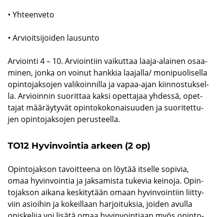
• Yh­teen­ve­to
• Ar­vioit­si­joi­den lausun­to
Ar­vioin­ti 4 – 10. Ar­vioin­tiin vai­kut­taa laaja-​alainen osaa­
mi­nen, jonka on voi­nut hank­kia laa­jal­la/ mo­ni­puo­li­sel­la
opin­to­jak­so­jen va­li­koin­nil­la ja vapaa-​ajan kiin­nos­tuk­sel­
la. Ar­vioin­nin suo­rit­taa kaksi opet­ta­jaa yh­des­sä, opet­
ta­jat mää­räy­ty­vät opin­to­ko­ko­nai­suu­den ja suo­ri­tet­tu­
jen opin­to­jak­so­jen pe­rus­teel­la.
TO12 Hy­vin­voin­tia ar­keen (2 op)
Opin­to­jak­son ta­voit­tee­na on löy­tää it­sel­le so­pi­via,
omaa hy­vin­voin­tia ja jak­sa­mis­ta tu­ke­via kei­no­ja. Opin­
to­jak­son ai­ka­na kes­ki­ty­tään omaan hy­vin­voin­tiin liit­ty­
viin asioi­hin ja ko­keil­laan har­joi­tuk­sia, joi­den avul­la
opis­ke­li­ja voi li­sä­tä omaa hy­vin­voin­ti­aan myös opin­to­