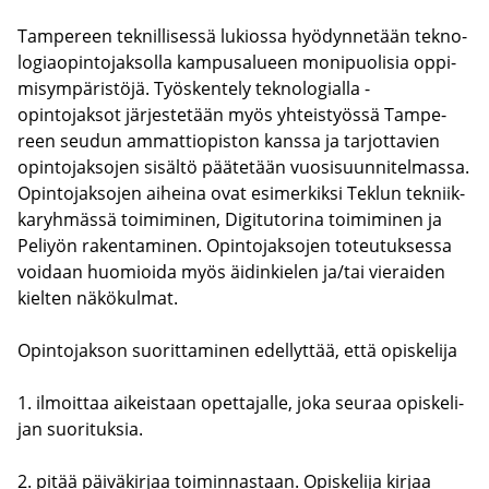
Tam­pe­reen tek­nil­li­ses­sä lu­kios­sa hyö­dyn­ne­tään tek­no­
lo­giao­pin­to­jak­sol­la kam­pusa­lu­een mo­ni­puo­li­sia op­pi­
mi­sym­pä­ris­tö­jä. Työs­ken­te­ly tek­no­lo­gial­la -​
opintojaksot jär­jes­te­tään myös yh­teis­työs­sä Tam­pe­
reen seu­dun am­mat­tio­pis­ton kans­sa ja tar­jot­ta­vien
opin­to­jak­so­jen si­säl­tö pää­te­tään vuo­si­suun­ni­tel­mas­sa.
Opin­to­jak­so­jen ai­hei­na ovat esi­mer­kik­si Teklun tek­niik­
ka­ryh­mäs­sä toi­mi­mi­nen, Di­gi­tu­to­ri­na toi­mi­mi­nen ja
Pe­liyön ra­ken­ta­mi­nen. Opin­to­jak­so­jen to­teu­tuk­ses­sa
voi­daan huo­mioi­da myös äi­din­kie­len ja/tai vie­rai­den
kiel­ten nä­kö­kul­mat.
Opin­to­jak­son suo­rit­ta­mi­nen edel­lyt­tää, että opis­ke­li­ja
1. il­moit­taa ai­keis­taan opet­ta­jal­le, joka seu­raa opis­ke­li­
jan suo­ri­tuk­sia.
2. pitää päi­vä­kir­jaa toi­min­nas­taan. Opis­ke­li­ja kir­jaa