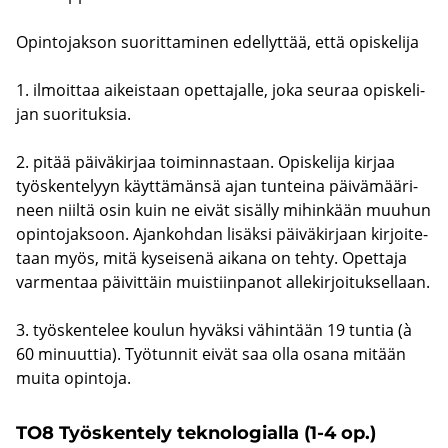
Opin­to­jak­son suo­rit­ta­mi­nen edel­lyt­tää, että opis­ke­li­ja
1. il­moit­taa ai­keis­taan opet­ta­jal­le, joka seu­raa opis­ke­li­
jan suo­ri­tuk­sia.
2. pitää päi­vä­kir­jaa toi­min­nas­taan. Opis­ke­li­ja kir­jaa
työs­ken­te­lyyn käyt­tä­män­sä ajan tun­tei­na päi­vä­mää­ri­
neen niil­tä osin kuin ne eivät si­säl­ly mi­hin­kään muu­hun
opin­to­jak­soon. Ajan­koh­dan li­säk­si päi­vä­kir­jaan kir­joi­te­
taan myös, mitä ky­sei­se­nä ai­ka­na on tehty. Opet­ta­ja
var­men­taa päi­vit­täin muis­tiin­pa­not al­le­kir­joi­tuk­sel­laan.
3. työs­ken­te­lee kou­lun hy­väk­si vä­hin­tään 19 tun­tia (à
60 mi­nuut­tia). Työ­tun­nit eivät saa olla osana mi­tään
muita opin­to­ja.
TO8 Työs­ken­te­ly tek­no­lo­gial­la (1-4 op.)