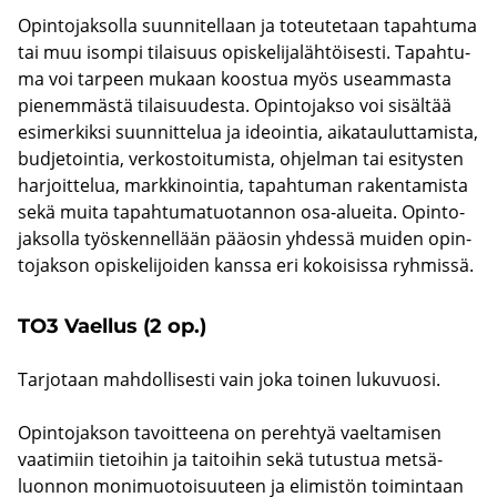
Opin­to­jak­sol­la suun­ni­tel­laan ja to­teu­te­taan ta­pah­tu­ma
tai muu isom­pi ti­lai­suus opis­ke­li­ja­läh­töi­ses­ti. Ta­pah­tu­
ma voi tar­peen mu­kaan koos­tua myös useam­mas­ta
pie­nem­mäs­tä ti­lai­suu­des­ta. Opin­to­jak­so voi si­säl­tää
esi­mer­kik­si suun­nit­te­lua ja ideoin­tia, ai­ka­tau­lut­ta­mis­ta,
bud­je­toin­tia, ver­kos­toi­tu­mis­ta, oh­jel­man tai esi­tys­ten
har­joit­te­lua, mark­ki­noin­tia, ta­pah­tu­man ra­ken­ta­mis­ta
sekä muita ta­pah­tu­ma­tuo­tan­non osa-​alueita. Opin­to­
jak­sol­la työs­ken­nel­lään pää­osin yh­des­sä mui­den opin­
to­jak­son opis­ke­li­joi­den kans­sa eri ko­koi­sis­sa ryh­mis­sä.
TO3 Vael­lus (2 op.)
Tar­jo­taan mah­dol­li­ses­ti vain joka toi­nen lu­ku­vuo­si.
Opin­to­jak­son ta­voit­tee­na on pe­reh­tyä vael­ta­mi­sen
vaa­ti­miin tie­toi­hin ja tai­toi­hin sekä tu­tus­tua met­sä­
luon­non mo­ni­muo­toi­suu­teen ja eli­mis­tön toi­min­taan