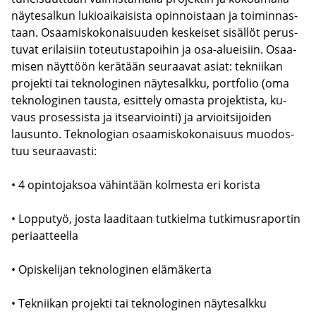
näy­te­sal­kun lu­kio­ai­kai­sis­ta opin­nois­taan ja toi­min­nas­
taan. Osaa­mis­ko­ko­nai­suu­den kes­kei­set si­säl­löt pe­rus­
tu­vat eri­lai­siin to­teu­tus­ta­poi­hin ja osa-​alueisiin. Osaa­
mi­sen näyt­töön ke­rä­tään seu­raa­vat asiat: tek­nii­kan
pro­jek­ti tai tek­no­lo­gi­nen näy­te­salk­ku, port­fo­lio (oma
tek­no­lo­gi­nen taus­ta, esit­te­ly omas­ta pro­jek­tis­ta, ku­
vaus pro­ses­sis­ta ja it­sear­vioin­ti) ja ar­vioit­si­joi­den
lausun­to. Tek­no­lo­gian osaa­mis­ko­ko­nai­suus muo­dos­
tuu seu­raa­vas­ti:
• 4 opin­to­jak­soa vä­hin­tään kol­mes­ta eri ko­ris­ta
• Lop­pu­työ, josta laa­di­taan tut­kiel­ma tut­ki­mus­ra­por­tin
pe­ri­aat­teel­la
• Opis­ke­li­jan tek­no­lo­gi­nen elä­mä­ker­ta
• Tek­nii­kan pro­jek­ti tai tek­no­lo­gi­nen näy­te­salk­ku