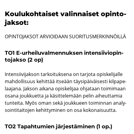
Kou­lu­koh­tai­set va­lin­nai­set opin­to­
jak­sot:
OPIN­TO­JAK­SOT AR­VIOI­DAAN SUO­RI­TUS­MER­KIN­NÖIL­LÄ
TO1 E-​urheiluvalmennuksen in­ten­sii­vio­pin­
to­jak­so (2 op)
In­ten­sii­vi­jak­son tar­koi­tuk­se­na on tar­jo­ta opis­ke­li­jal­le
mah­dol­li­suus ke­hit­tää it­se­ään täy­si­päi­väi­ses­ti kil­pa­pe­
laa­ja­na. Jak­son ai­ka­na opis­ke­li­jaa oh­ja­taan toi­mi­maan
osana jouk­kuet­ta ja kä­sit­te­le­mään pelin ai­heut­ta­mia
tun­tei­ta. Myös oman sekä jouk­ku­een toi­min­nan ana­ly­
soin­ti­tai­to­jen ke­hit­ty­mi­nen on osa ko­ko­nai­suut­ta.
TO2 Ta­pah­tu­mien jär­jes­tä­mi­nen (1 op.)