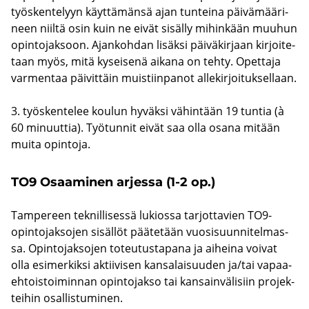
työs­ken­te­lyyn käyt­tä­män­sä ajan tun­tei­na päi­vä­mää­ri­
neen niil­tä osin kuin ne eivät si­säl­ly mi­hin­kään muu­hun
opin­to­jak­soon. Ajan­koh­dan li­säk­si päi­vä­kir­jaan kir­joi­te­
taan myös, mitä ky­sei­se­nä ai­ka­na on tehty. Opet­ta­ja
var­men­taa päi­vit­täin muis­tiin­pa­not al­le­kir­joi­tuk­sel­laan.
3. työs­ken­te­lee kou­lun hy­väk­si vä­hin­tään 19 tun­tia (à
60 mi­nuut­tia). Työ­tun­nit eivät saa olla osana mi­tään
muita opin­to­ja.
TO9 Osaa­mi­nen ar­jes­sa (1-2 op.)
Tam­pe­reen tek­nil­li­ses­sä lu­kios­sa tar­jot­ta­vien TO9-​
opintojaksojen si­säl­löt pää­te­tään vuo­si­suun­ni­tel­mas­
sa. Opin­to­jak­so­jen to­teu­tus­ta­pa­na ja ai­hei­na voi­vat
olla esi­mer­kik­si ak­tii­vi­sen kan­sa­lai­suu­den ja/tai va­paa­
eh­tois­toi­min­nan opin­to­jak­so tai kan­sain­vä­li­siin pro­jek­
tei­hin osal­lis­tu­mi­nen.