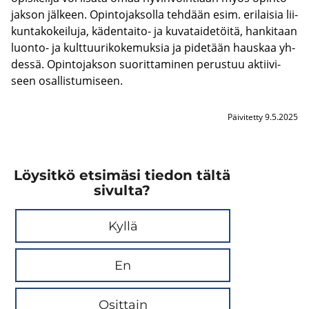
jak­son jäl­keen. Opin­to­jak­sol­la teh­dään esim. eri­lai­sia lii­
kun­ta­ko­kei­lu­ja, kädentaito-​ ja ku­va­tai­de­töi­tä, han­ki­taan
luonto-​ ja kult­tuu­ri­ko­ke­muk­sia ja pi­de­tään haus­kaa yh­
des­sä. Opin­to­jak­son suo­rit­ta­mi­nen pe­rus­tuu ak­tii­vi­
seen osal­lis­tu­mi­seen.
Päivitetty 9.5.2025
Löysitkö etsimäsi tiedon tältä
sivulta?
Kyllä
En
Osittain