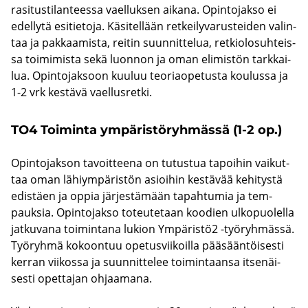
ra­si­tus­ti­lan­tees­sa vael­luk­sen ai­ka­na. Opin­to­jak­so ei
edel­ly­tä esi­tie­to­ja. Kä­si­tel­lään ret­kei­ly­va­rus­tei­den va­lin­
taa ja pak­kaa­mis­ta, rei­tin suun­nit­te­lua, ret­kio­lo­suh­teis­
sa toi­mi­mis­ta sekä luon­non ja oman eli­mis­tön tark­kai­
lua. Opin­to­jak­soon kuu­luu teo­riao­pe­tus­ta kou­lus­sa ja
1-2 vrk kes­tä­vä vael­lus­ret­ki.
TO4 Toi­min­ta ym­pä­ris­tö­ryh­mäs­sä (1-2 op.)
Opin­to­jak­son ta­voit­tee­na on tu­tus­tua ta­poi­hin vai­kut­
taa oman lä­hiym­pä­ris­tön asioi­hin kes­tä­vää ke­hi­tys­tä
edis­täen ja oppia jär­jes­tä­mään ta­pah­tu­mia ja tem­
pauk­sia. Opin­to­jak­so to­teu­te­taan koo­dien ul­ko­puo­lel­la
jat­ku­va­na toi­min­ta­na lu­kion Ym­pä­ris­tö2 -​työryhmässä.
Työ­ryh­mä ko­koon­tuu ope­tus­vii­koil­la pää­sään­töi­ses­ti
ker­ran vii­kos­sa ja suun­nit­te­lee toi­min­taan­sa it­se­näi­
ses­ti opet­ta­jan oh­jaa­ma­na.