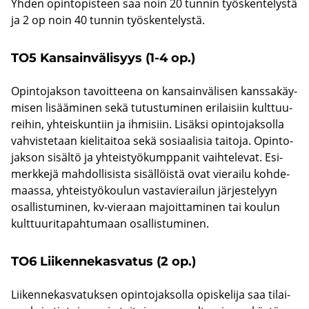
Yhden opin­to­pis­teen saa noin 20 tun­nin työs­ken­te­lys­tä
ja 2 op noin 40 tun­nin työs­ken­te­lys­tä.
TO5 Kan­sain­vä­li­syys (1-4 op.)
Opin­to­jak­son ta­voit­tee­na on kan­sain­vä­li­sen kans­sa­käy­
mi­sen li­sää­mi­nen sekä tu­tus­tu­mi­nen eri­lai­siin kult­tuu­
rei­hin, yh­teis­kun­tiin ja ih­mi­siin. Li­säk­si opin­to­jak­sol­la
vah­vis­te­taan kie­li­tai­toa sekä so­si­aa­li­sia tai­to­ja. Opin­to­
jak­son si­säl­tö ja yh­teis­työ­kump­pa­nit vaih­te­le­vat. Esi­
merk­ke­jä mah­dol­li­sis­ta si­säl­löis­tä ovat vie­rai­lu koh­de­
maas­sa, yh­teis­työ­kou­lun vas­ta­vie­rai­lun jär­jes­te­lyyn
osal­lis­tu­mi­nen, kv-​vieraan ma­joit­ta­mi­nen tai kou­lun
kult­tuu­ri­ta­pah­tu­maan osal­lis­tu­mi­nen.
TO6 Lii­ken­ne­kas­va­tus (2 op.)
Lii­ken­ne­kas­va­tuk­sen opin­to­jak­sol­la opis­ke­li­ja saa ti­lai­