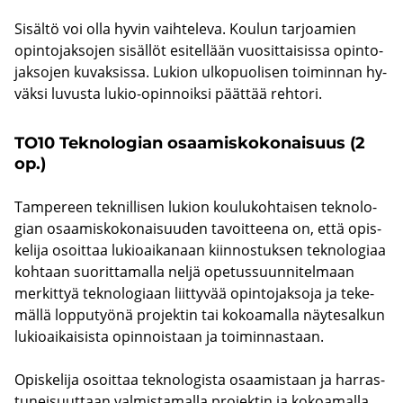
Si­säl­tö voi olla hyvin vaih­te­le­va. Kou­lun tar­joa­mien
opin­to­jak­so­jen si­säl­löt esi­tel­lään vuo­sit­tai­sis­sa opin­to­
jak­so­jen ku­vak­sis­sa. Lu­kion ul­ko­puo­li­sen toi­min­nan hy­
väk­si lu­vus­ta lukio-​opinnoiksi päät­tää reh­to­ri.
TO10 Tek­no­lo­gian osaa­mis­ko­ko­nai­suus (2
op.)
Tam­pe­reen tek­nil­li­sen lu­kion kou­lu­koh­tai­sen tek­no­lo­
gian osaa­mis­ko­ko­nai­suu­den ta­voit­tee­na on, että opis­
ke­li­ja osoit­taa lu­kio­ai­ka­naan kiin­nos­tuk­sen tek­no­lo­gi­aa
koh­taan suo­rit­ta­mal­la neljä ope­tus­suun­ni­tel­maan
mer­kit­tyä tek­no­lo­gi­aan liit­ty­vää opin­to­jak­so­ja ja te­ke­
mäl­lä lop­pu­työ­nä pro­jek­tin tai ko­koa­mal­la näy­te­sal­kun
lu­kio­ai­kai­sis­ta opin­nois­taan ja toi­min­nas­taan.
Opis­ke­li­ja osoit­taa tek­no­lo­gis­ta osaa­mis­taan ja har­ras­
tu­nei­suut­taan val­mis­ta­mal­la pro­jek­tin ja ko­koa­mal­la