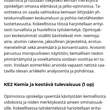
osaa­mis­ta ja tuo­daan nä­ky­väk­si ke­mian mer­ki­tys­tä
opis­ke­li­jan omas­sa elä­mäs­sä ja jatko-​opinnoissa. Ta­
voit­tee­na on saada val­miuk­sia ke­mi­aan liit­ty­vään yh­
teis­kun­nal­li­seen kes­kus­te­luun ja poh­tia tie­to­läh­tei­den
luo­tet­ta­vuut­ta. Ko­keel­li­sis­sa töis­sä har­joi­tel­laan eri­tyi­
ses­ti tur­val­lis­ta ja huo­lel­lis­ta työs­ken­te­lyä. Opin­to­jak­
son kes­kei­sim­mät si­säl­löt kä­sit­te­le­vät mm. tee­mo­ja:
aine, ato­min ra­ken­ne, jak­sol­li­nen jär­jes­tel­mä, ero­tus­
me­ne­tel­mät sekä ai­ne­mää­rä ja kon­sent­raa­tio. Ar­vioin­ti
pe­rus­tuu mo­ni­puo­li­seen näyt­töön; ke­mial­li­sen tie­don
ym­mär­tä­mys­tä ja so­vel­ta­mis­ta voi­daan osoit­taa eri ta­
voin. Voi­daan esi­mer­kik­si ar­vioi­da va­paas­ti ne­tis­tä saa­
ta­vil­la ole­van ar­tik­ke­lin ana­ly­soin­tia ja poh­din­taa.
KE2 Kemia ja kes­tä­vä tu­le­vai­suus (1 op)
Opin­nois­sa opis­ke­li­ja sy­ven­tää kä­si­tys­tään ke­mial­li­sis­ta
si­dok­sis­ta ja nii­den mer­ki­tyk­ses­tä ai­neen omi­nai­suuk­
sil­le. Ko­keel­li­ses­sa työs­ken­te­lys­sä har­joi­tel­laan eri­tyi­