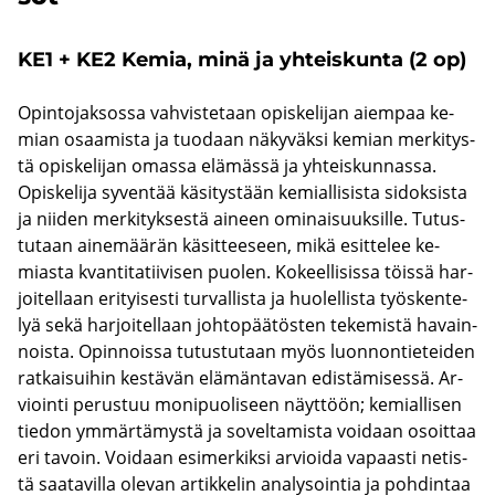
KE1 + KE2 Kemia, minä ja yh­teis­kun­ta (2 op)
Opin­to­jak­sos­sa vah­vis­te­taan opis­ke­li­jan ai­em­paa ke­
mian osaa­mis­ta ja tuo­daan nä­ky­väk­si ke­mian mer­ki­tys­
tä opis­ke­li­jan omas­sa elä­mäs­sä ja yh­teis­kun­nas­sa.
Opis­ke­li­ja sy­ven­tää kä­si­tys­tään ke­mial­li­sis­ta si­dok­sis­ta
ja nii­den mer­ki­tyk­ses­tä ai­neen omi­nai­suuk­sil­le. Tu­tus­
tu­taan ai­ne­mää­rän kä­sit­tee­seen, mikä esit­te­lee ke­
mias­ta kvan­ti­ta­tii­vi­sen puo­len. Ko­keel­li­sis­sa töis­sä har­
joi­tel­laan eri­tyi­ses­ti tur­val­lis­ta ja huo­lel­lis­ta työs­ken­te­
lyä sekä har­joi­tel­laan joh­to­pää­tös­ten te­ke­mis­tä ha­vain­
nois­ta. Opin­nois­sa tu­tus­tu­taan myös luon­non­tie­tei­den
rat­kai­sui­hin kes­tä­vän elä­män­ta­van edis­tä­mi­ses­sä. Ar­
vioin­ti pe­rus­tuu mo­ni­puo­li­seen näyt­töön; ke­mial­li­sen
tie­don ym­mär­tä­mys­tä ja so­vel­ta­mis­ta voi­daan osoit­taa
eri ta­voin. Voi­daan esi­mer­kik­si ar­vioi­da va­paas­ti ne­tis­
tä saa­ta­vil­la ole­van ar­tik­ke­lin ana­ly­soin­tia ja poh­din­taa