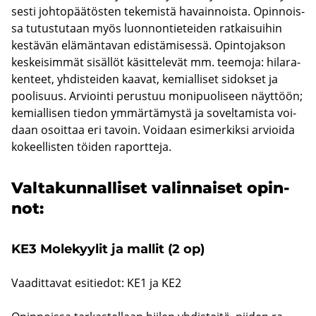
ses­ti joh­to­pää­tös­ten te­ke­mis­tä ha­vain­nois­ta. Opin­nois­
sa tu­tus­tu­taan myös luon­non­tie­tei­den rat­kai­sui­hin
kes­tä­vän elä­män­ta­van edis­tä­mi­ses­sä. Opin­to­jak­son
kes­kei­sim­mät si­säl­löt kä­sit­te­le­vät mm. tee­mo­ja: hi­la­ra­
ken­teet, yh­dis­tei­den kaa­vat, ke­mial­li­set si­dok­set ja
poo­li­suus. Ar­vioin­ti pe­rus­tuu mo­ni­puo­li­seen näyt­töön;
ke­mial­li­sen tie­don ym­mär­tä­mys­tä ja so­vel­ta­mis­ta voi­
daan osoit­taa eri ta­voin. Voi­daan esi­mer­kik­si ar­vioi­da
ko­keel­lis­ten töi­den ra­port­te­ja.
Val­ta­kun­nal­li­set va­lin­nai­set opin­
not:
KE3 Mo­le­kyy­lit ja mal­lit (2 op)
Vaa­dit­ta­vat esi­tie­dot: KE1 ja KE2