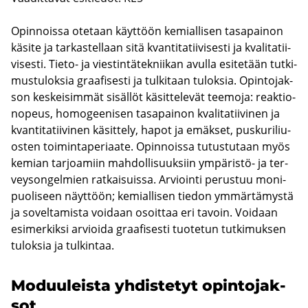
Opin­nois­sa ote­taan käyt­töön ke­mial­li­sen ta­sa­pai­non
kä­si­te ja tar­kas­tel­laan sitä kvan­ti­ta­tii­vi­ses­ti ja kva­li­ta­tii­
vi­ses­ti. Tieto-​ ja vies­tin­tä­tek­nii­kan avul­la esi­te­tään tut­ki­
mus­tu­lok­sia graa­fi­ses­ti ja tul­ki­taan tu­lok­sia. Opin­to­jak­
son kes­kei­sim­mät si­säl­löt kä­sit­te­le­vät tee­mo­ja: reak­tio­
no­peus, ho­mo­gee­ni­sen ta­sa­pai­non kva­li­ta­tii­vi­nen ja
kvan­ti­ta­tii­vi­nen kä­sit­te­ly, hapot ja emäk­set, pus­ku­ri­liu­
os­ten toi­min­ta­pe­ri­aa­te. Opin­nois­sa tu­tus­tu­taan myös
ke­mian tar­joa­miin mah­dol­li­suuk­siin ympäristö-​ ja ter­
vey­son­gel­mien rat­kai­suis­sa. Ar­vioin­ti pe­rus­tuu mo­ni­
puo­li­seen näyt­töön; ke­mial­li­sen tie­don ym­mär­tä­mys­tä
ja so­vel­ta­mis­ta voi­daan osoit­taa eri ta­voin. Voi­daan
esi­mer­kik­si ar­vioi­da graa­fi­ses­ti tuo­te­tun tut­ki­muk­sen
tu­lok­sia ja tul­kin­taa.
Mo­duu­leis­ta yh­dis­te­tyt opin­to­jak­
sot