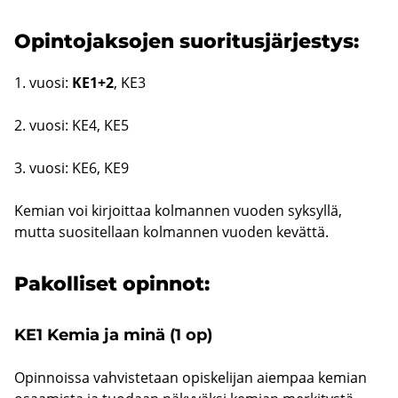
Opin­to­jak­so­jen suo­ri­tus­jär­jes­tys:
1. vuosi:
KE1+2
, KE3
2. vuosi: KE4, KE5
3. vuosi: KE6, KE9
Ke­mian voi kir­joit­taa kol­man­nen vuo­den syk­syl­lä,
mutta suo­si­tel­laan kol­man­nen vuo­den ke­vät­tä.
Pa­kol­li­set opin­not:
KE1 Kemia ja minä (1 op)
Opin­nois­sa vah­vis­te­taan opis­ke­li­jan ai­em­paa ke­mian