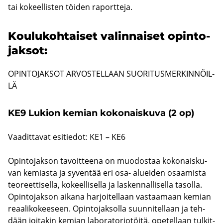
tai ko­keel­lis­ten töi­den ra­port­te­ja.
Kou­lu­koh­tai­set va­lin­nai­set opin­to­
jak­sot:
OPIN­TO­JAK­SOT AR­VOS­TEL­LAAN SUO­RI­TUS­MER­KIN­NÖIL­
LÄ
KE9 Lu­kion ke­mian ko­ko­nais­ku­va (2 op)
Vaa­dit­ta­vat esi­tie­dot: KE1 – KE6
Opin­to­jak­son ta­voit­tee­na on muo­dos­taa ko­ko­nais­ku­
van ke­mias­ta ja sy­ven­tää eri osa- aluei­den osaa­mis­ta
teo­reet­ti­sel­la, ko­keel­li­sel­la ja las­ken­nal­li­sel­la ta­sol­la.
Opin­to­jak­son ai­ka­na har­joi­tel­laan vas­taa­maan ke­mian
re­aa­li­ko­kee­seen. Opin­to­jak­sol­la suun­ni­tel­laan ja teh­
dään joi­ta­kin ke­mian la­bo­ra­to­rio­töi­tä, ope­tel­laan tul­kit­