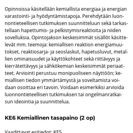
Opin­nois­sa kä­si­tel­lään ke­mial­lis­ta ener­gi­aa ja ener­gian
varastointi-​ ja hyö­dyn­tä­mis­ta­po­ja. Pe­reh­dy­tään luon­
non­tie­teel­li­sen tut­ki­muk­sen suun­nit­te­luun sekä tar­kas­
tel­laan hapettumis-​ ja pel­kis­ty­mis­reak­tioi­ta ja nii­den
so­vel­luk­sia. Opin­to­jak­son kes­kei­sim­mät si­säl­löt kä­sit­te­
le­vät mm. tee­mo­ja: ke­mial­li­sen reak­tion ener­gia­muu­
tok­set, reaktiosarja-​ ja seos­las­kut, ha­pe­tus­lu­vut, me­tal­
lien omi­nai­suu­det ja käyt­tö­koh­teet sekä riit­tä­vyys ja
kier­rä­tet­tä­vyys ja säh­kö­ke­mian kes­kei­sim­mät pe­ri­aat­
teet. Ar­vioin­ti pe­rus­tuu mo­ni­puo­li­seen näyt­töön; ke­
mial­li­sen tie­don ym­mär­tä­mys­tä ja so­vel­ta­mis­ta voi­
daan osoit­taa eri ta­voin. Voi­daan esi­mer­kik­si ar­vioi­da
luon­non­tie­teel­li­sen tut­ki­muk­sen tai on­gel­man­rat­kai­
sun ideoin­tia ja suun­nit­te­lua.
KE6 Ke­mial­li­nen ta­sa­pai­no (2 op)
Vaa­dit­ta­vat esi­tie­dot: KE5