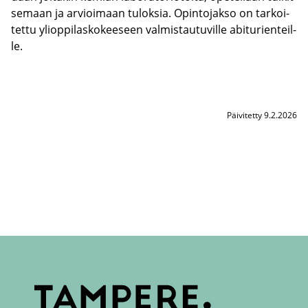
se­maan ja ar­vioi­maan tu­lok­sia. Opin­to­jak­so on tar­koi­
tet­tu yli­op­pi­las­ko­kee­seen val­mis­tau­tu­vil­le abi­tu­rien­teil­
le.
Päivitetty 9.2.2026