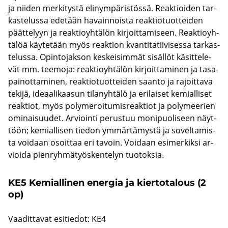
ja nii­den mer­ki­tys­tä eli­nym­pä­ris­tös­sä. Reak­tioi­den tar­
kas­te­lus­sa ede­tään ha­vain­nois­ta reak­tio­tuot­tei­den
päät­te­lyyn ja reak­tio­yh­tä­lön kir­joit­ta­mi­seen. Reak­tio­yh­
tä­löä käy­te­tään myös reak­tion kvan­ti­ta­tii­vi­ses­sa tar­kas­
te­lus­sa. Opin­to­jak­son kes­kei­sim­mät si­säl­löt kä­sit­te­le­
vät mm. tee­mo­ja: reak­tio­yh­tä­lön kir­joit­ta­mi­nen ja ta­sa­
pai­not­ta­mi­nen, reak­tio­tuot­tei­den saan­to ja ra­joit­ta­va
te­ki­jä, ide­aa­li­kaa­sun ti­la­nyh­tä­lö ja eri­lai­set ke­mial­li­set
reak­tiot, myös po­ly­me­roi­tu­mis­reak­tiot ja po­ly­mee­rien
omi­nai­suu­det. Ar­vioin­ti pe­rus­tuu mo­ni­puo­li­seen näyt­
töön; ke­mial­li­sen tie­don ym­mär­tä­mys­tä ja so­vel­ta­mis­
ta voi­daan osoit­taa eri ta­voin. Voi­daan esi­mer­kik­si ar­
vioi­da pien­ryh­mä­työs­ken­te­lyn tuo­tok­sia.
KE5 Ke­mial­li­nen ener­gia ja kier­to­ta­lous (2
op)
Vaa­dit­ta­vat esi­tie­dot: KE4