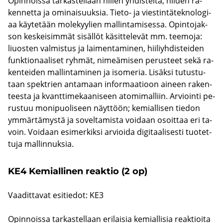
Opin­nois­sa tar­kas­tel­laan hii­len yh­dis­tei­tä, nii­den ra­
ken­net­ta ja omi­nai­suuk­sia. Tieto-​ ja vies­tin­tä­tek­no­lo­gi­
aa käy­te­tään mo­le­kyy­lien mal­lin­ta­mi­ses­sa. Opin­to­jak­
son kes­kei­sim­mät si­säl­löt kä­sit­te­le­vät mm. tee­mo­ja:
liu­os­ten val­mis­tus ja lai­men­ta­mi­nen, hii­liyh­dis­tei­den
funk­tio­naa­li­set ryh­mät, ni­meä­mi­sen pe­rus­teet sekä ra­
ken­tei­den mal­lin­ta­mi­nen ja iso­me­ria. Li­säk­si tu­tus­tu­
taan spekt­rien an­ta­maan in­for­maa­tioon ai­neen ra­ken­
tees­ta ja kvant­ti­me­kaa­ni­seen ato­mi­mal­liin. Ar­vioin­ti pe­
rus­tuu mo­ni­puo­li­seen näyt­töön; ke­mial­li­sen tie­don
ym­mär­tä­mys­tä ja so­vel­ta­mis­ta voi­daan osoit­taa eri ta­
voin. Voi­daan esi­mer­kik­si ar­vioi­da di­gi­taa­li­ses­ti tuo­tet­
tu­ja mal­lin­nuk­sia.
KE4 Ke­mial­li­nen reak­tio (2 op)
Vaa­dit­ta­vat esi­tie­dot: KE3
Opin­nois­sa tar­kas­tel­laan eri­lai­sia ke­mial­li­sia reak­tioi­ta