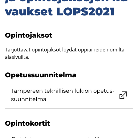
vauk­set LOPS2021
Opin­to­jak­sot
Tar­jot­ta­vat opin­to­jak­sot löy­dät op­piai­nei­den omil­ta
ala­si­vuil­ta.
Ope­tus­suun­ni­tel­ma
Tam­pe­reen tek­nil­li­sen lu­kion ope­tus­
suun­ni­tel­ma
Opin­to­kor­tit