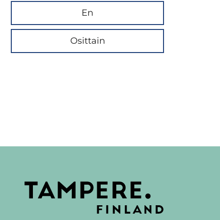
En
Osittain