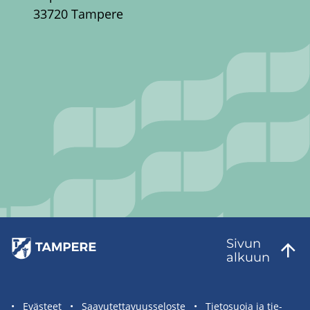
33720 Tampere
Sivun
al­kuun
Sivuston
Eväs­teet
Saa­vu­tet­ta­vuus­se­los­te
Tie­to­suo­ja ja tie­