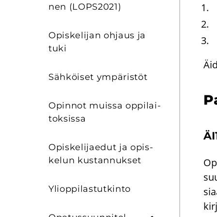
nen (LOPS2021)
Opis­ke­li­jan oh­jaus ja
tuki
Äi­
Säh­köi­set ym­pä­ris­töt
Pa
Opin­not muis­sa op­pi­lai­
tok­sis­sa
ÄI
Opis­ke­li­jae­dut ja opis­
ke­lun kus­tan­nuk­set
Opi
suu
Yli­op­pi­las­tut­kin­to
si­
kir