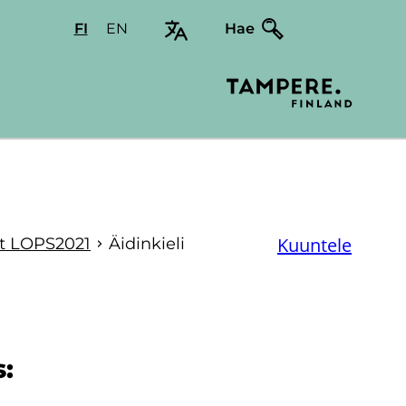
FI
Valitse
EN
Select
Hae
sivuston
site
kieli:
language:
suomi
English
Kuuntele
­set LOPS2021
Äi­din­kie­li
s: