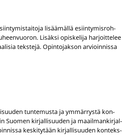
in­ty­mis­tai­to­ja li­sää­mäl­lä esiin­ty­mis­roh­
een­vuo­ron. Li­säk­si opis­ke­li­ja har­joit­te­lee
­li­sia teks­te­jä. Opin­to­jak­son ar­vioin­nis­sa
jal­li­suu­den tun­te­mus­ta ja ym­mär­rys­tä kon­
iin Suo­men kir­jal­li­suu­den ja maa­il­man­kir­jal­
in­nis­sa kes­ki­ty­tään kir­jal­li­suu­den kon­teks­