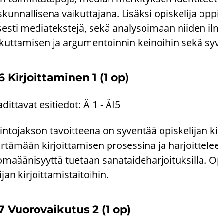
s­kun­nal­li­se­na vai­kut­ta­ja­na. Li­säk­si opis­ke­li­ja o
­ses­ti me­dia­teks­te­jä, sekä ana­ly­soi­maan nii­den il­m
­kut­ta­mi­sen ja ar­gu­men­toin­nin kei­noi­hin sekä sy­ven­t
6 Kir­joit­ta­mi­nen 1 (1 op)
­dit­ta­vat esi­tie­dot: ÄI1 - ÄI5
n­to­jak­son ta­voit­tee­na on sy­ven­tää opis­ke­li­jan kir
­tä­mään kir­joit­ta­mi­sen pro­ses­si­na ja har­joit­te­le
oma­ää­ni­syyt­tä tue­taan sa­na­tai­de­har­joi­tuk­sil­la. 
i­jan kir­joit­ta­mis­tai­toi­hin.
7 Vuo­ro­vai­ku­tus 2 (1 op)