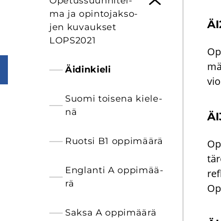
Ope­tus­suun­ni­tel­
ma ja opin­to­jak­so­
ÄI2
jen ku­vauk­set
LOPS2021
Opi
mär
Äi­din­kie­li
vio
Suomi toi­se­na kie­le­
nä
ÄI
Ruot­si B1 op­pi­mää­rä
Opi
tä­
Englan­ti A op­pi­mää­
ref
rä
Opi
Saksa A op­pi­mää­rä