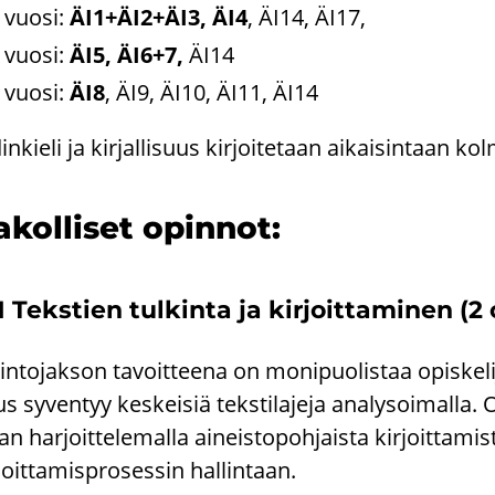
vuosi:
ÄI1+ÄI2+ÄI3, ÄI4
, ÄI14, ÄI17,
vuosi:
ÄI5, ÄI6+7,
ÄI14
vuosi:
ÄI8
, ÄI9, ÄI10, ÄI11, ÄI14
din­kie­li ja kir­jal­li­suus kir­joi­te­taan ai­kai­sin­taan
­kol­li­set opin­not:
1 Teks­tien tul­kin­ta ja kir­joit­ta­mi­nen (2
n­to­jak­son ta­voit­tee­na on mo­ni­puo­lis­taa opis­ke­li­jan
s sy­ven­tyy kes­kei­siä teks­ti­la­je­ja ana­ly­soi­mal­la. 
aan har­joit­te­le­mal­la ai­neis­to­poh­jais­ta kir­joit­ta­m
­joit­ta­mis­pro­ses­sin hal­lin­taan.