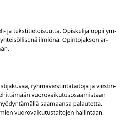
-​ ja teks­ti­tie­toi­suut­ta. Opis­ke­li­ja oppii ym­
h­tei­söl­li­se­nä il­miö­nä. Opin­to­jak­son ar­
taan.
ti­jä­ku­vaa, ryh­mä­vies­tin­tä­tai­to­ja ja vies­tin­
ii ke­hit­tä­mään vuo­ro­vai­ku­tus­osaa­mis­taan
 ja hyö­dyn­tä­mäl­lä saa­maan­sa pa­lau­tet­ta.
mien vuo­ro­vai­ku­tus­tai­to­jen hal­lin­taan.