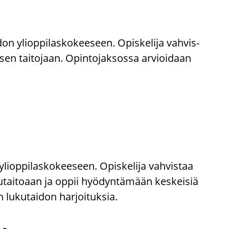
on yli­op­pi­las­ko­kee­seen. Opis­ke­li­ja vah­vis­
­sen tai­to­jaan. Opin­to­jak­sos­sa ar­vioi­daan
i­op­pi­las­ko­kee­seen. Opis­ke­li­ja vah­vis­taa
lu­ku­tai­to­aan ja oppii hyö­dyn­tä­mään kes­kei­siä
n lu­ku­tai­don har­joi­tuk­sia.