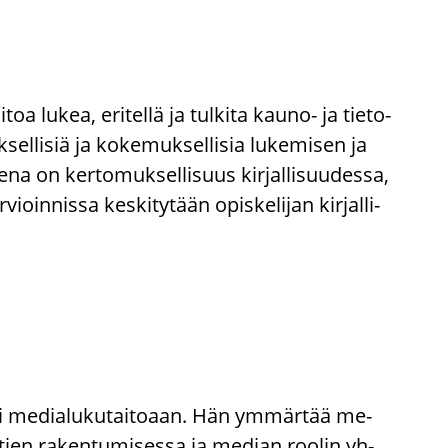
toa lukea, eri­tel­lä ja tul­ki­ta kauno-​ ja tie­to­
k­sel­li­siä ja ko­ke­muk­sel­li­sia lu­ke­mi­sen ja
e­na on ker­to­muk­sel­li­suus kir­jal­li­suu­des­sa,
oin­nis­sa kes­ki­ty­tään opis­ke­li­jan kir­jal­li­
ses­ti me­dia­lu­ku­tai­to­aan. Hän ym­mär­tää me­
­tien ra­ken­tu­mi­ses­sa ja me­dian roo­lin yh­