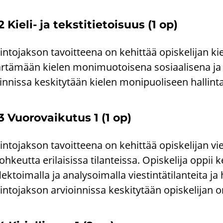
 Kieli-​ ja teks­ti­tie­toi­suus (1 op)
n­to­jak­son ta­voit­tee­na on ke­hit­tää opis­ke­li­jan kieli
­tä­mään kie­len mo­ni­muo­toi­se­na so­si­aa­li­se­na ja y
in­nis­sa kes­ki­ty­tään kie­len mo­ni­puo­li­seen hal­lin­
3 Vuo­ro­vai­ku­tus 1 (1 op)
n­to­jak­son ta­voit­tee­na on ke­hit­tää opis­ke­li­jan vies­
roh­keut­ta eri­lai­sis­sa ti­lan­teis­sa. Opis­ke­li­ja opp
lek­toi­mal­la ja ana­ly­soi­mal­la vies­tin­tä­ti­lan­tei­ta
n­to­jak­son ar­vioin­nis­sa kes­ki­ty­tään opis­ke­li­jan o