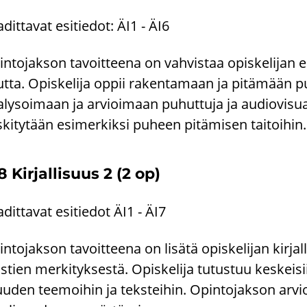
­dit­ta­vat esi­tie­dot: ÄI1 - ÄI6
n­to­jak­son ta­voit­tee­na on vah­vis­taa opis­ke­li­jan esi
t­ta. Opis­ke­li­ja oppii ra­ken­ta­maan ja pi­tä­mään pu­h
­ly­soi­maan ja ar­vioi­maan pu­hut­tu­ja ja au­dio­vi­su­aa
­ki­ty­tään esi­mer­kik­si pu­heen pi­tä­mi­sen tai­toi­hin.
 Kir­jal­li­suus 2 (2 op)
­dit­ta­vat esi­tie­dot ÄI1 - ÄI7
n­to­jak­son ta­voit­tee­na on li­sä­tä opis­ke­li­jan kir­
s­tien mer­ki­tyk­ses­tä. Opis­ke­li­ja tu­tus­tuu kes­kei­s
suu­den tee­moi­hin ja teks­tei­hin. Opin­to­jak­son ar­vio