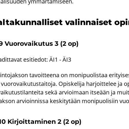
aa­li­suu­den ym­mär­tä­mi­seen.
l­ta­kun­nal­li­set va­lin­nai­set op
9 Vuo­ro­vai­ku­tus 3 (2 op)
­dit­ta­vat esi­tie­dot: ÄI1 - ÄI3
n­to­jak­son ta­voit­tee­na on mo­ni­puo­lis­taa eri­tyi­se
 vuo­ro­vai­ku­tus­tai­to­ja. Opis­ke­li­ja har­joit­te­lee ja 
vai­ku­tus­ti­lan­tei­ta sekä ar­vioi­maan it­se­ään ja muit
jak­son ar­vioin­nis­sa kes­ki­ty­tään mo­ni­puo­li­siin vuo­r
10 Kir­joit­ta­mi­nen 2 (2 op)