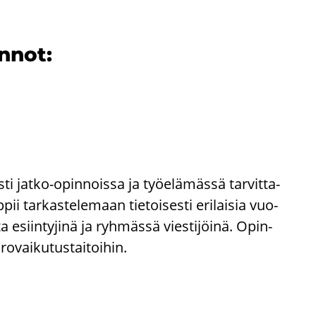
in­not:
s­ti jatko-​opinnoissa ja työ­elä­mäs­sä tar­vit­ta­
oppii tar­kas­te­le­maan tie­toi­ses­ti eri­lai­sia vuo­
a esiin­ty­ji­nä ja ryh­mäs­sä vies­ti­jöi­nä. Opin­
o­vai­ku­tus­tai­toi­hin.