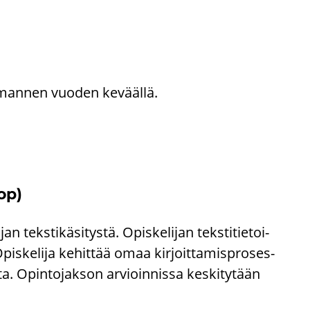
 kol­man­nen vuo­den ke­vääl­lä.
 op)
 teks­ti­kä­si­tys­tä. Opis­ke­li­jan teks­ti­tie­toi­
Opis­ke­li­ja ke­hit­tää omaa kir­joit­ta­mis­pro­ses­
is­ta. Opin­to­jak­son ar­vioin­nis­sa kes­ki­ty­tään