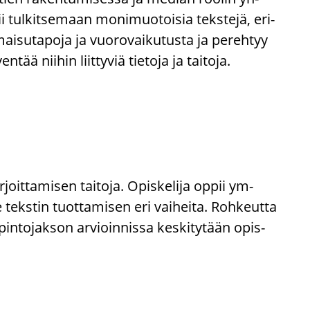
ppii tul­kit­se­maan mo­ni­muo­toi­sia teks­te­jä, eri­
ai­su­ta­po­ja ja vuo­ro­vai­ku­tus­ta ja pe­reh­tyy
ää nii­hin liit­ty­viä tie­to­ja ja tai­to­ja.
­joit­ta­mi­sen tai­to­ja. Opis­ke­li­ja oppii ym­
e teks­tin tuot­ta­mi­sen eri vai­hei­ta. Roh­keut­ta
Opin­to­jak­son ar­vioin­nis­sa kes­ki­ty­tään opis­