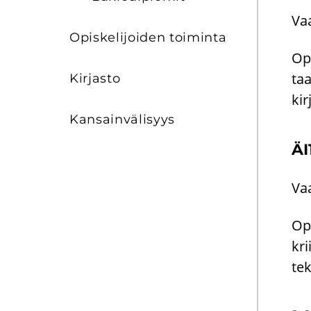
Vaa
Opis­ke­li­joi­den toi­min­ta
Opi
taa
Kir­jas­to
kir
Kan­sain­vä­li­syys
ÄI
Vaa
Opi
kri
tek