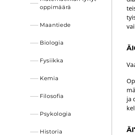
op­pi­mää­rä
tei
tyi
Maan­tie­de
vai
Bio­lo­gia
ÄI
Fy­siik­ka
Vaa
Kemia
Opi
mär
Fi­lo­so­fia
ja 
ke­l
Psy­ko­lo­gia
ÄI
His­to­ria