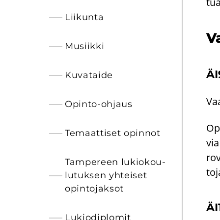
tu­
Lii­kun­ta
Va
Musiik­ki
ÄI
Ku­va­tai­de
Vaa
Opinto-​ohjaus
Opi
Te­maat­ti­set opin­not
via
ro­
Tam­pe­reen lu­kio­kou­
to­
lu­tuk­sen yh­tei­set
opin­to­jak­sot
ÄI
Lu­kio­diplo­mit