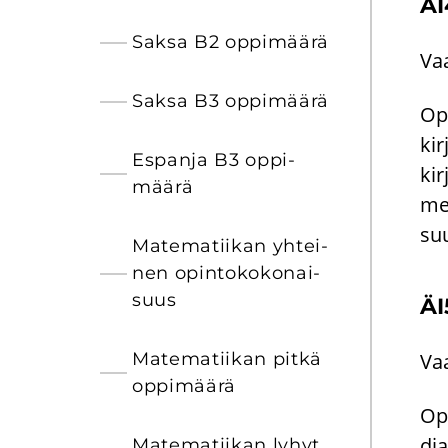
ÄI4
Saksa B2 op­pi­mää­rä
Vaa
Saksa B3 op­pi­mää­rä
Opi
kir
Es­pan­ja B3 op­pi­
kir
mää­rä
me­
suu
Ma­te­ma­tii­kan yh­tei­
nen opin­to­ko­ko­nai­
suus
ÄI
Ma­te­ma­tii­kan pitkä
Vaa
op­pi­mää­rä
Opi
dia
Ma­te­ma­tii­kan lyhyt