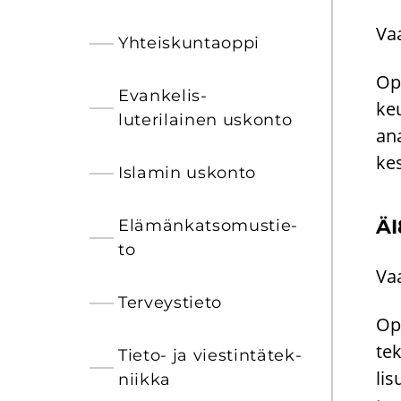
Vaa
Yh­teis­kun­taop­pi
Opi
Evankelis-​
keu
luterilainen us­kon­to
ana
kes
Is­la­min us­kon­to
ÄI8
Elä­män­kat­so­mus­tie­
to
Vaa
Ter­veys­tie­to
Opi
tek
Tieto-​ ja vies­tin­tä­tek­
li­
niik­ka