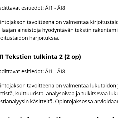
­dit­ta­vat esi­tie­dot: ÄI1 - ÄI8
n­to­jak­son ta­voit­tee­na on val­men­taa kir­joi­tus­tai­d
 laa­jan ai­neis­to­ja hyö­dyn­tä­vän teks­tin ra­ken­ta­mi
­joi­tus­tai­don har­joi­tuk­sia.
11 Teks­tien tul­kin­ta 2 (2 op)
­dit­ta­vat esi­tie­dot: ÄI1 - ÄI8
n­to­jak­son ta­voit­tee­na on val­men­taa lu­ku­tai­don yl
it­tis­tä, kult­tuu­ris­ta, ana­ly­soi­vaa ja tul­kit­se­vaa 
s­tia­na­lyy­sin kä­sit­tei­tä. Opin­to­jak­sos­sa ar­vioi­daa