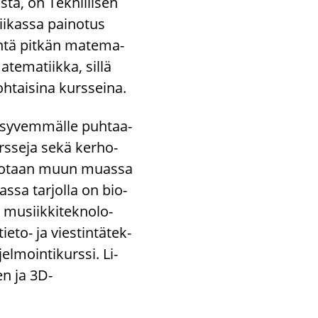
­ta, on Tek­nil­li­sen
ii­kas­sa pai­no­tus
n­tä pit­kän ma­te­ma­
­te­ma­tiik­ka, sillä
­tai­si­na kurs­sei­na.
an sy­vem­mäl­le puh­taa­
rs­se­ja sekä ker­ho­
tar­jo­taan muun muas­sa
ias­sa tar­jol­la on bio­
a musiik­ki­tek­no­lo­
eto-​ ja vies­tin­tä­tek­
l­moin­ti­kurs­si. Li­
n ja 3D-​