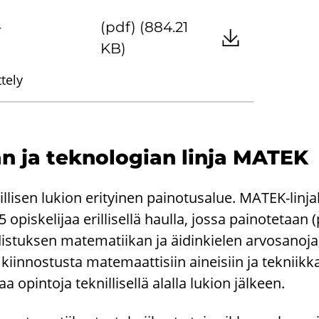
-
(pdf) (884.21
KB)
tely
kan ja tek­no­lo­gian linja MATEK
­li­sen lu­kion eri­tyi­nen pai­no­tusa­lue. MATEK-​linja
opis­ke­li­jaa eril­li­sel­lä haul­la, jossa pai­no­te­taan 
is­tuk­sen ma­te­ma­tii­kan ja äi­din­kie­len ar­vo­sa­no­
 kiin­nos­tus­ta ma­te­maat­ti­siin ai­nei­siin ja tek­niik­
 opin­to­ja tek­nil­li­sel­lä alal­la lu­kion jäl­keen.