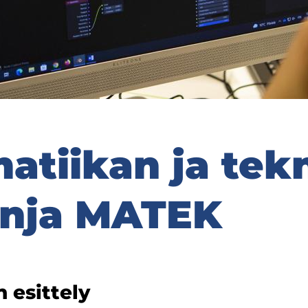
a­tii­kan ja tek­
linja MATEK
esit­te­ly