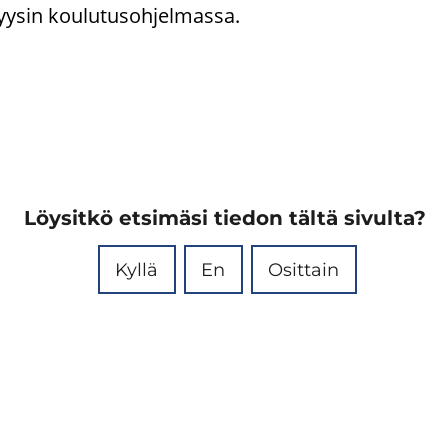
lyysin kou­lu­tus­oh­jel­mas­sa.
Löysitkö etsimäsi tiedon tältä sivulta?
Kyllä
En
Osittain