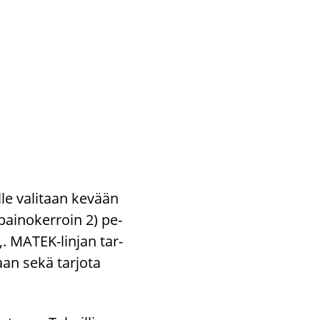
lle va­li­taan ke­vään
(pai­no­ker­roin 2) pe­
ja,. MATEK-​linjan tar­
kaan sekä tar­jo­ta