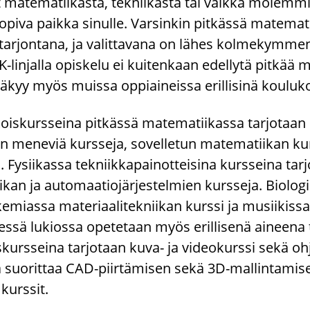
 ma­te­ma­tii­kas­ta, tek­nii­kas­ta tai vaik­ka mo­lem­mis
pi­va paik­ka si­nul­le. Var­sin­kin pit­käs­sä ma­te­ma­t
­tar­jon­ta­na, ja va­lit­ta­va­na on lähes kol­me­kym­me
​linjalla opis­ke­lu ei kui­ten­kaan edel­ly­tä pit­kää ma
äkyy myös muis­sa op­piai­neis­sa eril­li­si­nä kou­lu­koh
­kois­kurs­sei­na pit­käs­sä ma­te­ma­tii­kas­sa tar­jo­ta
 me­ne­viä kurs­se­ja, so­vel­le­tun ma­te­ma­tii­kan ku
 Fy­sii­kas­sa tek­niik­ka­pai­not­tei­si­na kurs­sei­na 
ii­kan ja au­to­maa­tio­jär­jes­tel­mien kurs­se­ja. Bio­lo­g
e­mias­sa ma­te­ri­aa­li­tek­nii­kan kurs­si ja musii­kis­s
ses­sä lu­kios­sa ope­te­taan myös eril­li­se­nä ai­nee­na ti
­kurs­sei­na tar­jo­taan kuva- ja vi­deo­kurs­si sekä oh­je
ta suo­rit­taa CAD-​piirtämisen sekä 3D-​mallintamise
urs­sit.