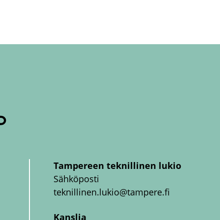
Tampereen teknillinen lukio
Sähköposti
teknillinen.lukio@tampere.fi
Kanslia