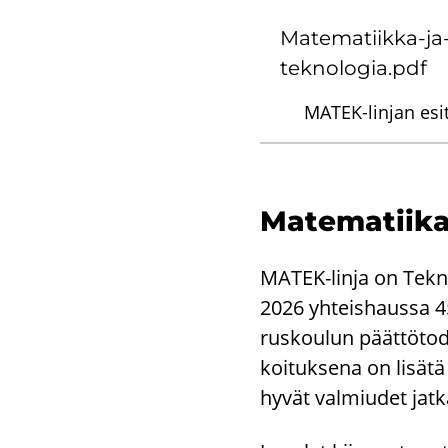
Matematiikka-​ja
teknologia.pdf
MATEK-linjan esit
Ma­te­ma­tii­
MATEK-​linja on Tek­nil
2026 yh­teis­haus­sa 45 
rus­kou­lun päät­tö­to­d
koi­tuk­se­na on li­sä­tä
hyvät val­miu­det jat­kaa