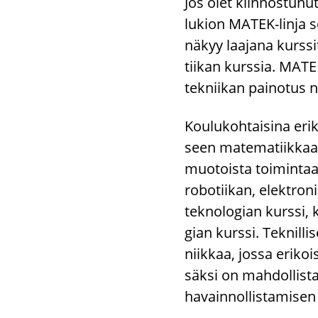
Jos olet kiin­nos­tu­nut
lu­kion MATEK-​linja so­
näkyy laa­ja­na kurs­si
tii­kan kurs­sia. MATEK-
tek­nii­kan pai­no­tus n
Kou­lu­koh­tai­si­na eri
seen ma­te­ma­tiik­kaan
muo­tois­ta toi­min­taa.
ro­bo­tii­kan, elekt­ro­n
tek­no­lo­gian kurs­si, k
gian kurs­si. Tek­nil­li­
niik­kaa, jossa eri­kois
säk­si on mah­dol­lis­
havainnollistamisen k