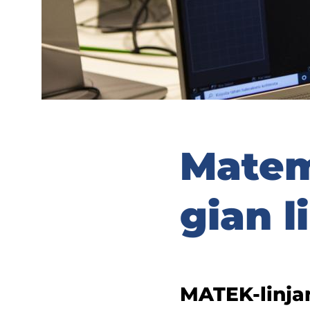
Ma­te­m
gian 
MATEK-​linjan 