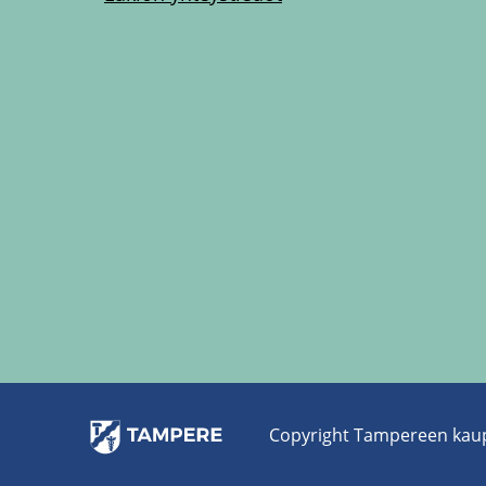
Co­py­right Tam­pe­reen kau­