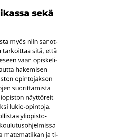
nii­kas­sa sekä
is­ta myös niin sa­not­
n tar­koit­taa sitä, että
ee­seen vaan opis­ke­li­
kaut­ta ha­ke­mi­sen
opis­ton opin­to­jak­son
­jen suo­rit­ta­mis­ta
li­opis­ton näyt­tö­reit­
ak­si lukio-​opintoja.
l­lis­taa yliopisto-​
 kou­lu­tus­oh­jel­mis­sa
aa ma­te­ma­tii­kan ja ti­