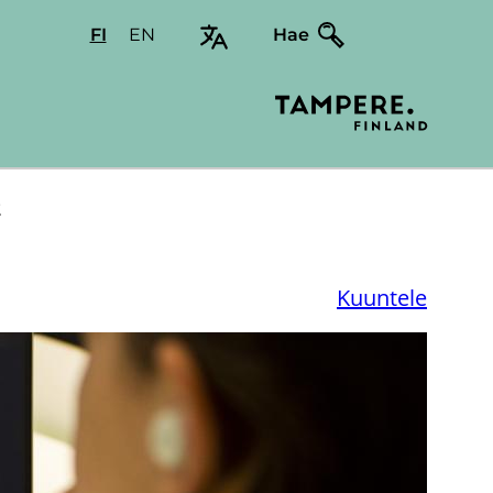
FI
Valitse
EN
Select
Hae
sivuston
site
kieli:
language:
suomi
English
t
Kuuntele