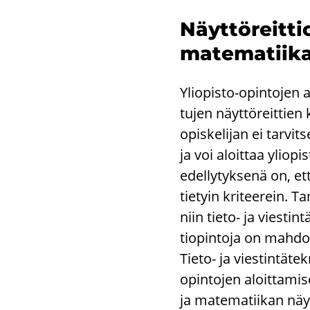
Näyt­tö­reit­ti
ma­te­ma­tii­ka
Yliopisto-​opintojen a
tu­jen näyt­tö­reit­tien 
opis­ke­li­jan ei tar­vi
ja voi aloit­taa yliopi
edel­ly­tyk­se­nä on, ett
tie­tyin kri­tee­rein. Ta
niin tieto-​ ja vies­tin­
tio­pin­to­ja on mah­dol­
Tieto-​ ja vies­tin­tä­te
opintojen aloit­ta­mi­sen
ja ma­te­ma­tii­kan näyt­