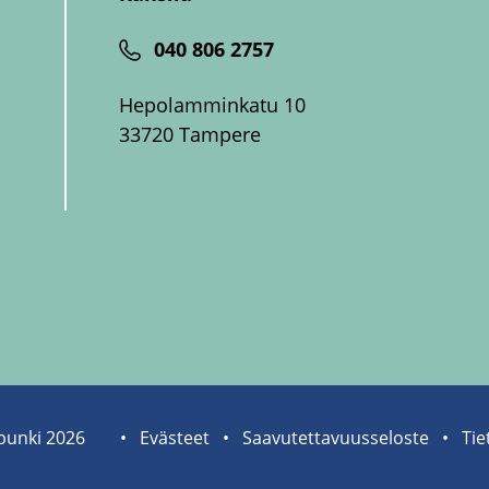
040 806 2757
Hepolamminkatu 10
33720 Tampere
pun­ki 2026
Sivuston
Eväs­teet
Saa­vu­tet­ta­vuus­se­los­te
Tie­
tietolinkit