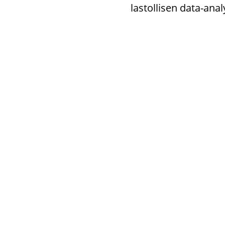
las­tol­li­sen data-​ana