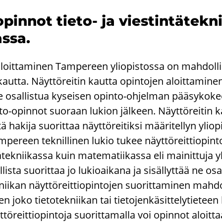
o­pin­not tieto-​ ja vies­tin­tä­tek­
s­sa.
loit­ta­mi­nen Tam­pe­reen yli­opis­tos­sa on mah­dol­l
kaut­ta. Näyt­tö­rei­tin kaut­ta opin­to­jen aloit­ta­mi­ne
t­se osal­lis­tua ky­sei­sen opinto-​ohjelman pää­sy­ko­k
sto-​opinnot suo­raan lu­kion jäl­keen. Näyt­tö­rei­tin 
ä ha­ki­ja suo­rit­taa näyt­tö­rei­tik­si mää­ri­tel­lyn yli­
m­pe­reen tek­nil­li­nen lukio tukee näyt­tö­reit­tio­pin­to
tä­tek­nii­kas­sa kuin ma­te­ma­tii­kas­sa eli mai­nit­tu­ja y
lis­ta suo­rit­taa jo lu­kio­ai­ka­na ja si­säl­lyt­tää ne os
k­nii­kan näyt­tö­reit­tio­pin­to­jen suo­rit­ta­mi­nen mah­do
 joko tie­to­tek­nii­kan tai tie­to­jen­kä­sit­te­ly­tie­teen
tö­reit­tio­pin­to­ja suo­rit­ta­mal­la voi opin­not aloit­t