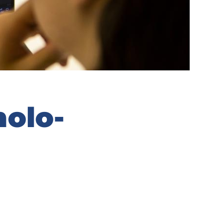
no­lo­