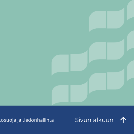
Sivun al­kuun
to­suo­ja ja tie­don­hal­lin­ta