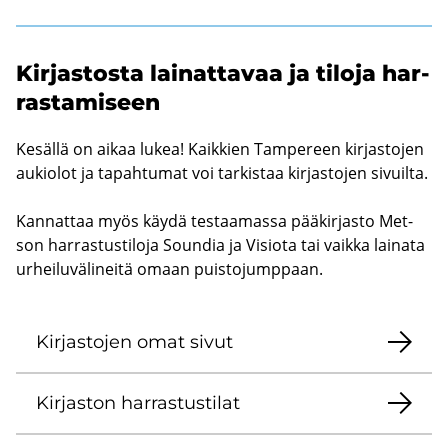
Kir­jas­tos­ta lai­nat­ta­vaa ja ti­lo­ja har­
ras­ta­mi­seen
Ke­säl­lä on aikaa lukea! Kaik­kien Tam­pe­reen kir­jas­to­jen
au­kio­lot ja ta­pah­tu­mat voi tar­kis­taa kir­jas­to­jen si­vuil­ta.
Kan­nat­taa myös käydä tes­taa­mas­sa pää­kir­jas­to Met­
son har­ras­tus­ti­lo­ja Soun­dia ja Vi­sio­ta tai vaik­ka lai­na­ta
ur­hei­lu­vä­li­nei­tä omaan puis­to­jump­paan.
Kir­jas­to­jen omat sivut
Kir­jas­ton har­ras­tus­ti­lat