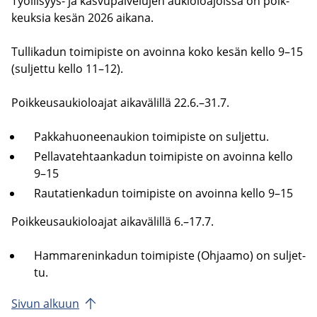
Työllisyys-​ ja kas­vu­pal­ve­lu­jen au­kio­loa­jois­sa on poik­
keuk­sia kesän 2026 ai­ka­na.
Tul­li­ka­dun toi­mi­pis­te on avoin­na koko kesän kello 9–15
(sul­jet­tu kello 11–12).
Poik­keus­au­kio­loa­jat ai­ka­vä­lil­lä 22.6.–31.7.
Pak­ka­huo­nee­nau­kion toi­mi­pis­te on sul­jet­tu.
Pel­la­va­teh­taan­ka­dun toi­mi­pis­te on avoin­na kello
9–15
Rau­ta­tien­ka­dun toi­mi­pis­te on avoin­na kello 9–15
Poik­keus­au­kio­loa­jat ai­ka­vä­lil­lä 6.–17.7.
Ham­ma­re­nin­ka­dun toi­mi­pis­te (Oh­jaa­mo) on sul­jet­
tu.
Sivun al­kuun