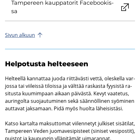
Tam­pe­reen kaup­pa­to­rit Face­boo­kis­
sa
Sivun al­kuun
Hel­po­tus­ta hel­tee­seen
Hel­teel­lä kan­nat­taa juoda riit­tä­väs­ti vettä, oles­kel­la var­
jos­sa tai vii­leis­sä ti­lois­sa ja vält­tää ras­kas­ta fyy­sis­tä ra­
si­tus­ta kuu­mim­paan ai­kaan päi­väs­tä. Kevyt vaa­te­tus,
au­rin­gol­ta suo­jau­tu­mi­nen sekä sään­nöl­li­nen syö­mi­nen
aut­ta­vat jak­sa­maan. Pidä myös huol­ta lä­hei­sis­tä­si.
Katso kar­tal­ta mak­sut­to­mat vii­len­ne­tyt jul­ki­set si­sä­ti­lat,
Tam­pe­reen Veden juo­ma­ve­si­pis­teet (si­ni­set ve­si­pos­tit),
puis­tot ja kau­pun­gin yl­lä­pi­tä­mät ui­ma­ran­nat.