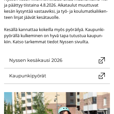
ja päät­tyy tiis­tai­na 4.8.2026. Ai­ka­tau­lut muut­tu­vat
kesän ky­syn­tää vas­taa­vik­si, ja työ- ja kou­lu­mat­ka­lii­ken­
teen lin­jat jää­vät ke­sä­tauol­le.
Ke­säl­lä kan­nat­taa ko­keil­la myös pyö­räi­lyä. Kau­pun­ki­
pyö­räl­lä kul­ke­mi­nen on hyvä tapa tu­tus­tua kau­pun­
kiin. Katso tar­kem­mat tie­dot Nys­sen si­vuil­ta.
Nys­sen ke­sä­kausi 2026
Kau­pun­ki­pyö­rät