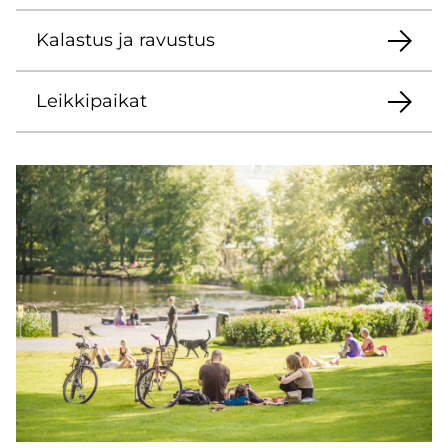
Ka­las­tus ja ra­vus­tus
Leik­ki­pai­kat