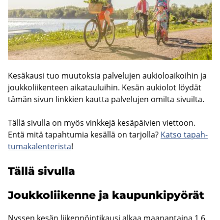
Ke­sä­kausi tuo muu­tok­sia pal­ve­lu­jen au­kio­loai­koi­hin ja
jouk­ko­lii­ken­teen ai­ka­tau­lui­hin. Kesän au­kio­lot löy­dät
tämän sivun link­kien kaut­ta pal­ve­lu­jen omil­ta si­vuil­ta.
Tällä si­vul­la on myös vink­ke­jä ke­sä­päi­vien viet­toon.
Entä mitä ta­pah­tu­mia ke­säl­lä on tar­jol­la?
Katso ta­pah­
tu­ma­ka­len­te­ris­ta
!
Tällä si­vul­la
Jouk­ko­lii­ken­ne ja kau­pun­ki­pyö­rät
Nys­sen kesän lii­ken­nöin­ti­kausi alkaa maa­nan­tai­na 1.6.