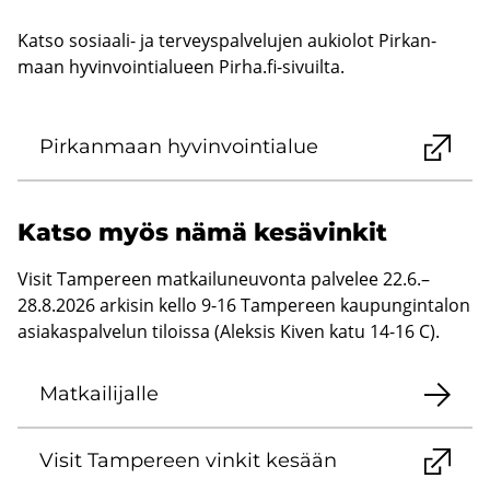
Katso sosiaali-​ ja ter­veys­pal­ve­lu­jen au­kio­lot Pir­kan­
maan hy­vin­voin­tia­lu­een Pirha.fi-​sivuilta.
Pir­kan­maan hy­vin­voin­tia­lue
Katso myös nämä ke­sä­vin­kit
Visit Tampereen matkailuneuvonta palvelee 22.6.–
28.8.2026 arkisin kello 9-16 Tampereen kaupungintalon
asiakaspalvelun tiloissa (Aleksis Kiven katu 14-16 C).
Mat­kai­li­jal­le
Visit Tam­pe­reen vin­kit ke­sään