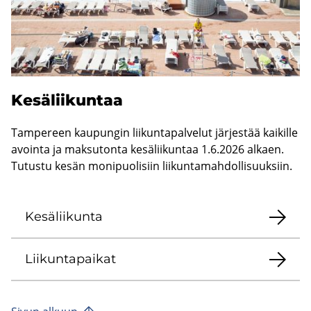
Ke­sä­lii­kun­taa
Tam­pe­reen kau­pun­gin lii­kun­ta­pal­ve­lut jär­jes­tää kai­kil­le
avoin­ta ja mak­su­ton­ta ke­sä­lii­kun­taa 1.6.2026 al­kaen.
Tu­tus­tu kesän mo­ni­puo­li­siin lii­kun­ta­mah­dol­li­suuk­siin.
Ke­sä­lii­kun­ta
Lii­kun­ta­pai­kat