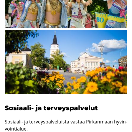
Linkki
ulkoiselle
sivulle
Sosiaali-​ ja ter­veys­pal­ve­lut
Sosiaali-​ ja ter­veys­pal­ve­luis­ta vas­taa Pir­kan­maan hy­vin­
voin­tia­lue.