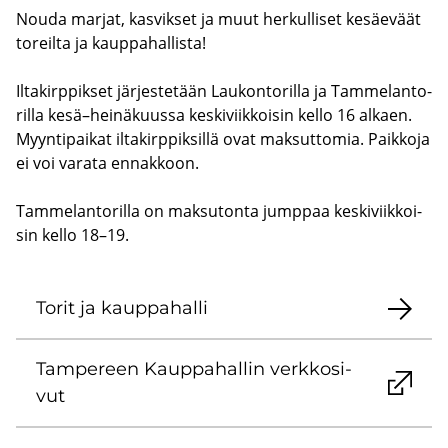
Nouda mar­jat, kas­vik­set ja muut her­kul­li­set ke­säe­väät
to­reil­ta ja kaup­pa­hal­lis­ta!
Il­ta­kirp­pik­set jär­jes­te­tään Lau­kon­to­ril­la ja Tam­me­lan­to­
ril­la kesä–hei­nä­kuus­sa kes­ki­viik­koi­sin kello 16 al­kaen.
Myyn­ti­pai­kat il­ta­kirp­pik­sil­lä ovat mak­sut­to­mia. Paik­ko­ja
ei voi va­ra­ta en­nak­koon.
Tam­me­lan­to­ril­la on mak­su­ton­ta jump­paa kes­ki­viik­koi­
sin kello 18–19.
Torit ja kaup­pa­hal­li
Tam­pe­reen Kaup­pa­hal­lin verk­ko­si­
vut