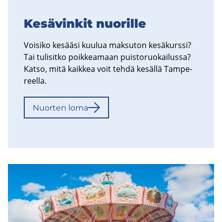
Ke­sä­vin­kit nuo­ril­le
Voi­si­ko ke­sää­si kuu­lua mak­su­ton ke­sä­kurs­si?
Tai tu­li­sit­ko poik­kea­maan puis­to­ruo­kai­lus­sa?
Katso, mitä kaik­kea voit tehdä ke­säl­lä Tam­pe­
reel­la.
Nuor­ten loma