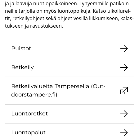
jä ja laa­vu­ja nuo­tio­paik­koi­neen. Ly­hyem­mil­le pa­ti­koin­
neil­le tar­jol­la on myös luon­to­pol­ku­ja. Katso ul­koi­lu­rei­
tit, ret­kei­ly­oh­jeet sekä oh­jeet ve­sil­lä liik­ku­mi­seen, ka­las­
tuk­seen ja ra­vus­tuk­seen.
Puis­tot
Ret­kei­ly
Ret­kei­ly­aluei­ta Tam­pe­reel­la (Out­
doors­tam­pe­re.fi)
Luon­to­ret­ket
Luon­to­po­lut