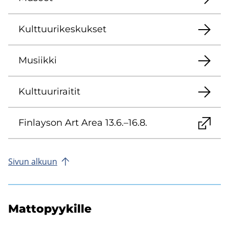
Kult­tuu­ri­kes­kuk­set
Musiik­ki
Kult­tuu­ri­rai­tit
Fin­lay­son Art Area 13.6.–16.8.
Sivun al­kuun
Mat­to­pyy­kil­le