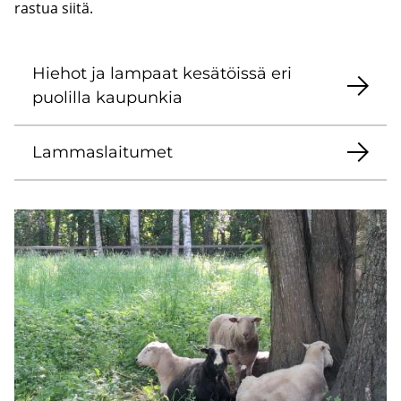
ras­tua siitä.
Hie­hot ja lam­paat ke­sä­töis­sä eri
puo­lil­la kau­pun­kia
Lam­mas­lai­tu­met