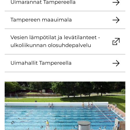
Ui­ma­ran­nat Tam­pe­reel­la
Tam­pe­reen maa­ui­ma­la
Ve­sien läm­pö­ti­lat ja le­vä­ti­lan­teet -
ul­ko­lii­kun­nan olo­suh­de­pal­ve­lu
Ui­ma­hal­lit Tam­pe­reel­la