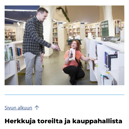
Sivun al­kuun
Herk­ku­ja to­reil­ta ja kaup­pa­hal­lis­ta