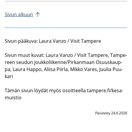
Sivun al­kuun
Sivun pää­ku­va: Laura Vanzo / Visit Tam­pe­re
Sivun muut kuvat: Laura Vanzo / Visit Tam­pe­re, Tam­pe­
reen seu­dun jouk­ko­lii­ken­ne/Pir­kan­maan Osuus­kaup­
pa, Laura Happo, Alii­sa Piir­la, Mikko Vares, Juu­lia Puu­
ka­ri
Tämän sivun löy­dät myös osoit­teel­la tam­pe­re.fi/ke­sa­
muis­tio
Päivitetty 24.6.2026