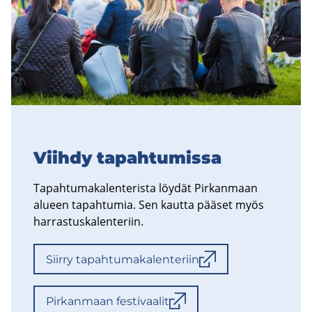
Viih­dy ta­pah­tu­mis­sa
Ta­pah­tu­ma­ka­len­te­ris­ta löy­dät Pir­kan­maan
alu­een ta­pah­tu­mia. Sen kaut­ta pää­set myös
har­ras­tus­ka­len­te­riin.
Siir­ry tapahtuma­kalenteriin
Pir­kan­maan fes­ti­vaa­lit