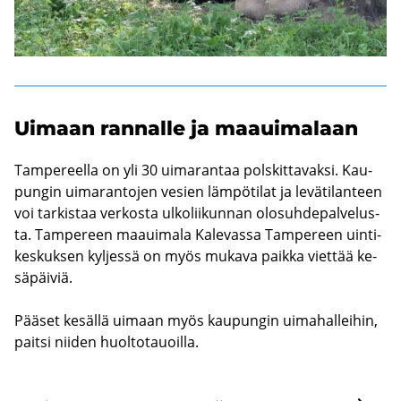
Ui­maan ran­nal­le ja maa­ui­ma­laan
Tam­pe­reel­la on yli 30 ui­ma­ran­taa pols­kit­ta­vak­si. Kau­
pun­gin ui­ma­ran­to­jen ve­sien läm­pö­ti­lat ja le­vä­ti­lan­teen
voi tar­kis­taa ver­kos­ta ul­ko­lii­kun­nan olo­suh­de­pal­ve­lus­
ta. Tam­pe­reen maa­ui­ma­la Ka­le­vas­sa Tam­pe­reen uin­ti­
kes­kuk­sen kyl­jes­sä on myös mu­ka­va paik­ka viet­tää ke­
sä­päi­viä.
Pää­set ke­säl­lä ui­maan myös kau­pun­gin ui­ma­hal­lei­hin,
pait­si nii­den huol­to­tauoil­la.