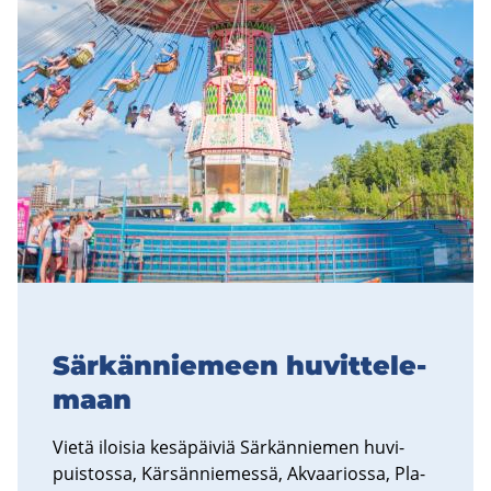
Sär­kän­nie­meen hu­vit­te­le­
maan
Vietä iloi­sia ke­sä­päi­viä Sär­kän­nie­men hu­vi­
puis­tos­sa, Kär­sän­nie­mes­sä, Akvaa­rios­sa, Pla­