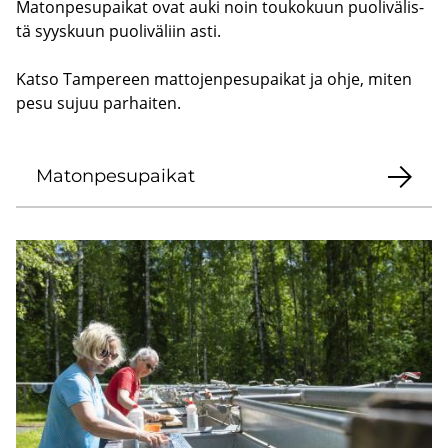
Ma­ton­pe­su­pai­kat ovat auki noin tou­ko­kuun puo­li­vä­lis­
tä syys­kuun puo­li­vä­liin asti.
Katso Tam­pe­reen mat­to­jen­pe­su­pai­kat ja ohje, miten
pesu sujuu par­hai­ten.
Ma­ton­pe­su­pai­kat