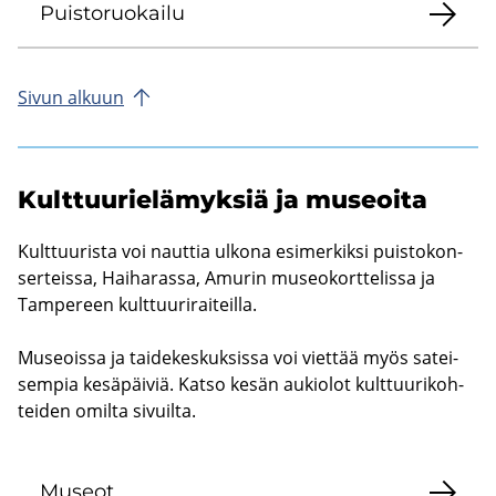
Puis­to­ruo­kai­lu
Sivun al­kuun
Kult­tuu­rie­lä­myk­siä ja museoi­ta
Kult­tuu­ris­ta voi naut­tia ul­ko­na esi­mer­kik­si puis­to­kon­
ser­teis­sa, Hai­ha­ras­sa, Amu­rin museo­kort­te­lis­sa ja
Tam­pe­reen kult­tuu­ri­rai­teil­la.
Museois­sa ja tai­de­kes­kuk­sis­sa voi viet­tää myös sa­tei­
sem­pia ke­sä­päi­viä. Katso kesän au­kio­lot kult­tuu­ri­koh­
tei­den omil­ta si­vuil­ta.
Museot