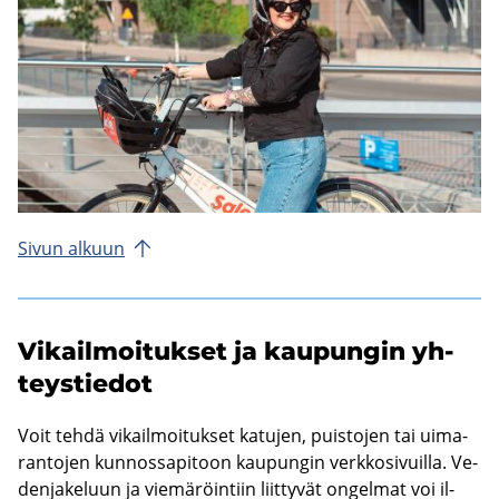
Sivun al­kuun
Vi­kail­moi­tuk­set ja kau­pun­gin yh­
teys­tie­dot
Voit tehdä vi­kail­moi­tuk­set ka­tu­jen, puis­to­jen tai ui­ma­
ran­to­jen kun­nos­sa­pi­toon kau­pun­gin verk­ko­si­vuil­la. Ve­
den­ja­ke­luun ja vie­mä­röin­tiin liit­ty­vät on­gel­mat voi il­