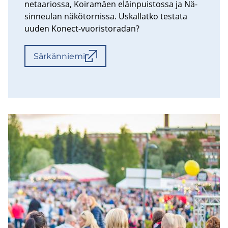
ne­taa­rios­sa, Koi­ra­mäen eläin­puis­tos­sa ja Nä­
sin­neu­lan nä­kö­tor­nis­sa. Us­kal­lat­ko tes­ta­ta
uuden Konect-​vuoristoradan?
Sär­kän­nie­mi