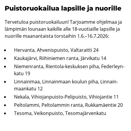
Puis­to­ruo­kai­lua lap­sil­le ja nuo­ril­le
Ter­ve­tu­loa puis­to­ruo­kai­luun! Tar­joam­me oh­jel­maa ja
läm­pi­män lou­naan kai­kil­le alle 18-​vuotiaille lap­sil­le ja
nuo­ril­le maa­nan­tais­ta tors­tai­hin 1.6.–16.7.2026:
Her­van­ta, Ah­ve­nis­puis­to, Val­ta­rait­ti 24
Kau­ka­jär­vi, Rii­hi­nie­men ranta, Jär­vi­ka­tu 14
Nie­men­ran­ta, Rientola-​keskuksen piha, Fe­der­leyn­
ka­tu 19
Lin­nain­maa, Lin­nain­maan kou­lun piha, Lin­nain­
maan­ka­tu 12
Ne­ka­la, Vihiojanpuisto-​Pelipuisto, Vi­hio­jan­tie 11
Pel­to­lam­mi, Pel­to­lam­min ranta, Ruk­ka­mäen­tie 20
Te­so­ma, Vei­kon­puis­to, Te­so­ma­jär­ven­ka­tu