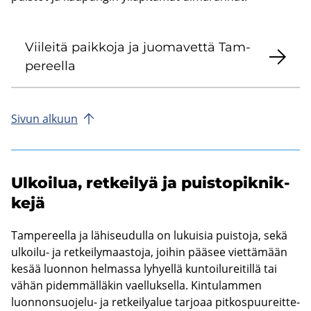
Vii­lei­tä paik­ko­ja ja juo­ma­vet­tä Tam­
pe­reel­la
Sivun al­kuun
Ul­koi­lua, ret­kei­lyä ja puis­to­pik­nik­
ke­jä
Tam­pe­reel­la ja lä­hi­seu­dul­la on lu­kui­sia puis­to­ja, sekä
ulkoilu-​ ja ret­kei­ly­maas­to­ja, joi­hin pää­see viet­tä­mään
kesää luon­non hel­mas­sa ly­hyel­lä kun­toi­lu­rei­til­lä tai
vähän pi­dem­mäl­lä­kin vael­luk­sel­la. Kin­tu­lam­men
luonnonsuojelu-​ ja ret­kei­ly­alue tar­jo­aa pit­kos­puu­reit­te­