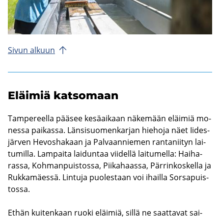
Sivun al­kuun
Eläi­miä kat­so­maan
Tam­pe­reel­la pää­see ke­sä­ai­kaan nä­ke­mään eläi­miä mo­
nes­sa pai­kas­sa. Län­si­suo­men­kar­jan hie­ho­ja näet Ii­des­
jär­ven He­vos­ha­kaan ja Pal­vaan­nie­men ran­ta­nii­tyn lai­
tu­mil­la. Lam­pai­ta lai­dun­taa vii­del­lä lai­tu­mel­la: Hai­ha­
ras­sa, Koh­man­puis­tos­sa, Pii­ka­haas­sa, Pär­rin­kos­kel­la ja
Ruk­ka­mäes­sä. Lin­tu­ja puo­les­taan voi ihail­la Sors­a­puis­
tos­sa.
Ethän kui­ten­kaan ruoki eläi­miä, sillä ne saat­ta­vat sai­