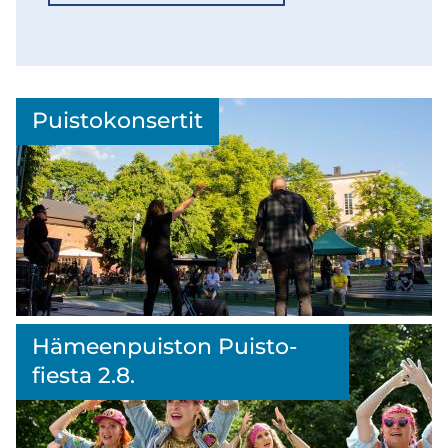
Puis­to­kon­ser­tit
Linkki
Hä­meen­puis­ton Puis­to­
ulkoiselle
fies­ta 2.8.
sivulle