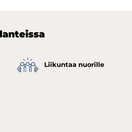
lan­teis­sa
Lii­kun­taa nuo­ril­le
a