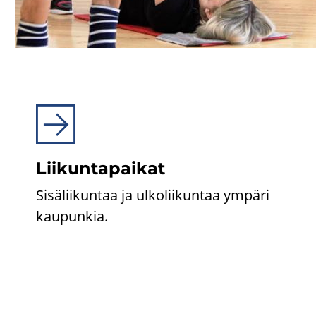
Lii­kun­ta­pai­kat
Si­sä­lii­kun­taa ja ul­ko­lii­kun­taa ym­pä­ri
kau­pun­kia.