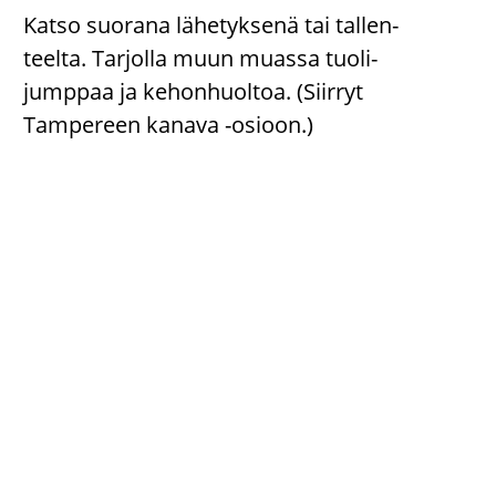
Katso suo­ra­na lä­he­tyk­se­nä tai tal­len­
teel­ta. Tar­jol­la muun muas­sa tuo­li­
jump­paa ja ke­hon­huol­toa. (Siir­ryt
Tam­pe­reen ka­na­va -​osioon.)