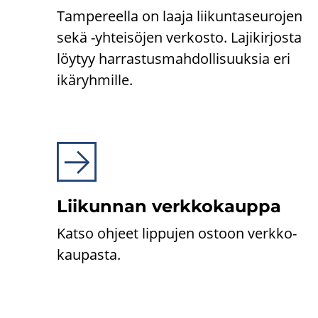
Tam­pe­reel­la on laaja lii­kun­ta­seu­ro­jen
sekä -​yhteisöjen ver­kos­to. La­ji­kir­jos­ta
löy­tyy har­ras­tus­mah­dol­li­suuk­sia eri
ikä­ryh­mil­le.
Lii­kun­nan verk­ko­kaup­pa
Katso oh­jeet lip­pu­jen os­toon verk­ko­
kau­pas­ta.