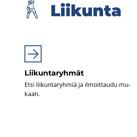
Lii­kun­ta
Lii­kun­ta­ryh­mät
Etsi lii­kun­ta­ryh­miä ja il­moit­tau­du mu­
kaan.