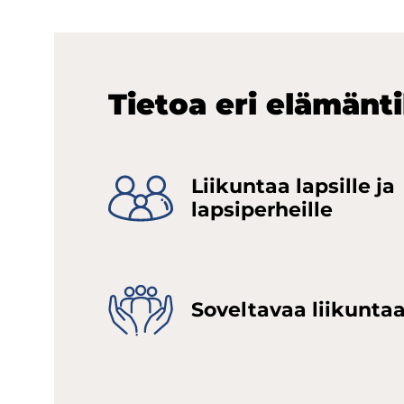
Tie­toa eri elä­män­ti­
Lii­kun­taa lap­sil­le ja
lap­si­per­heil­le
So­vel­ta­vaa lii­kun­ta