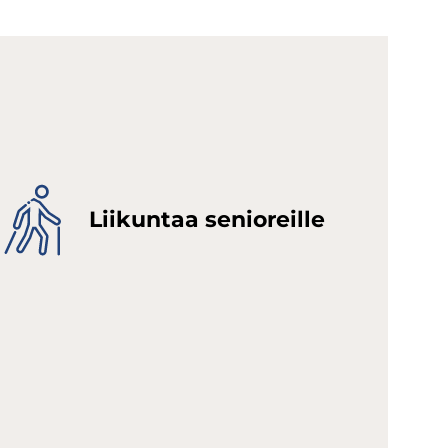
Lii­kun­taa se­nio­reil­le