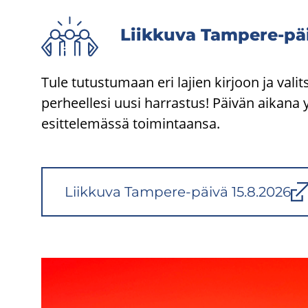
Liik­ku­va Tampere-​pä
Tule tutustumaan eri lajien kirjoon ja valitse
perheellesi uusi harrastus! Päivän aikana y
esittelemässä toimintaansa.
Liik­ku­va Tampere-​päivä 15.8.2026