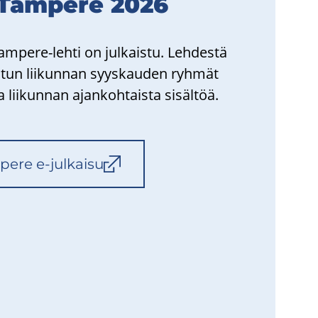
 Tam­pe­re 2026
ampere-​lehti on jul­kais­tu. Leh­des­tä
a­tun lii­kun­nan syys­kau­den ryh­mät
ii­kun­nan ajan­koh­tais­ta si­säl­töä.
pe­re e-​julkaisu