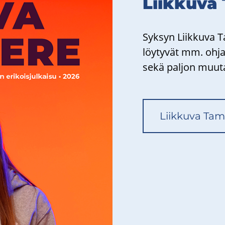
Liik­ku­va
Syk­syn Liik­ku­va T
löy­ty­vät mm. oh­j
sekä pal­jon muuta l
Liik­ku­va Tam­