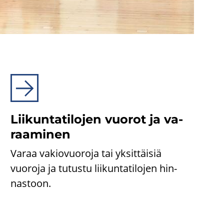
Lii­kun­ta­ti­lo­jen vuo­rot ja va­
raa­mi­nen
Varaa va­kio­vuo­ro­ja tai yk­sit­täi­siä
vuo­ro­ja ja tu­tus­tu lii­kun­ta­ti­lo­jen hin­
nas­toon.