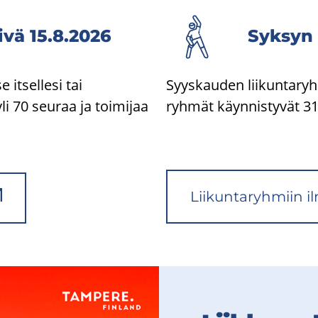
ivä 15.8.2026
Syk­syn 
 itsellesi tai
Syyskauden liikuntaryh
li 70 seuraa ja toimijaa
ryhmät käynnistyvät 31
Lii­kun­ta­ryh­miin i