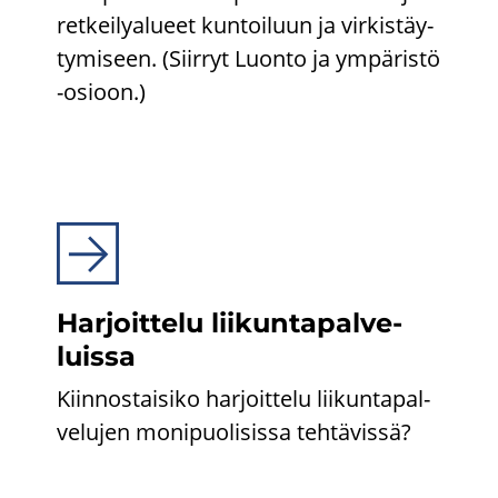
ret­kei­ly­alu­eet kun­toi­luun ja vir­kis­täy­
ty­mi­seen. (Siir­ryt Luon­to ja ym­pä­ris­tö
-​osioon.)
Har­joit­te­lu lii­kun­ta­pal­ve­
luis­sa
Kiin­nos­tai­si­ko har­joit­te­lu lii­kun­ta­pal­
ve­lu­jen mo­ni­puo­li­sis­sa teh­tä­vis­sä?