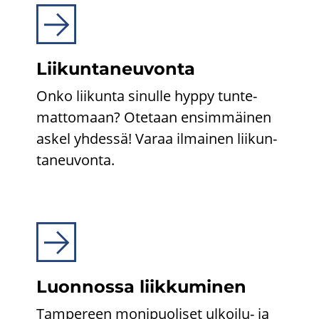
Lii­kun­ta­neu­von­ta
Onko lii­kun­ta si­nul­le hyppy tun­te­
mat­to­maan? Ote­taan en­sim­mäi­nen
askel yh­des­sä! Varaa il­mai­nen lii­kun­
ta­neu­von­ta.
Luon­nos­sa liik­ku­mi­nen
Tam­pe­reen mo­ni­puo­li­set ulkoilu-​ ja