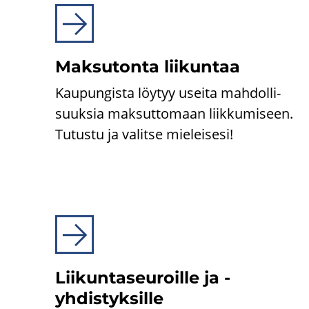
Mak­su­ton­ta lii­kun­taa
Kau­pun­gis­ta löy­tyy usei­ta mah­dol­li­
suuk­sia mak­sut­to­maan liik­ku­mi­seen.
Tu­tus­tu ja va­lit­se mie­lei­se­si!
Lii­kun­ta­seu­roil­le ja -​
yhdistyksille