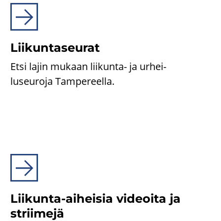
Lii­kun­ta­seu­rat
Etsi lajin mu­kaan liikunta-​ ja ur­hei­
luseu­ro­ja Tam­pe­reel­la.
Liikunta-​aiheisia vi­deoi­ta ja
strii­me­jä