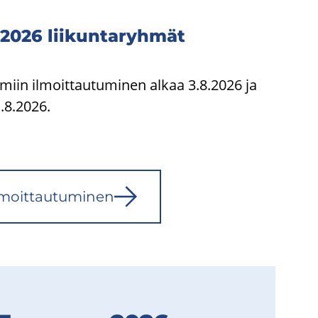
2026 lii­kun­ta­ryh­mät
miin ilmoittautuminen alkaa 3.8.2026 ja
.8.2026.
l­moit­tau­tu­mi­nen