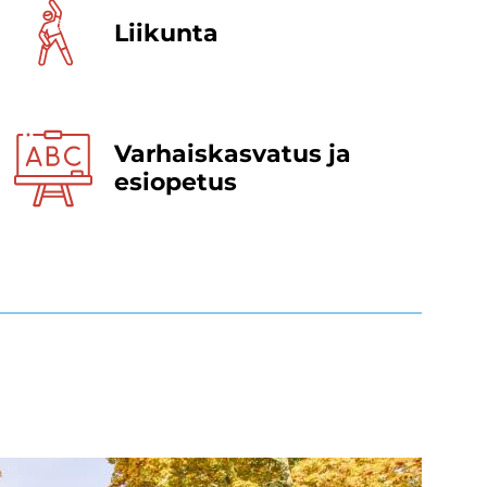
Lii­kun­ta
Varhais­kasvatus ja
esi­opetus