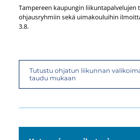
Tampereen kaupungin liikuntapalvelujen 
ohjausryhmiin sekä uimakouluihin ilmoit
3.8.
Tu­tus­tu oh­ja­tun lii­kun­nan va­li­koi­
tau­du mu­kaan