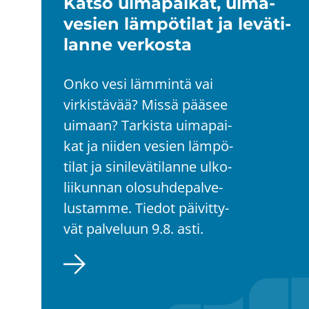
Katso ui­ma­pai­kat, ui­ma­
ve­sien läm­pö­ti­lat ja le­vä­ti­
lan­ne ver­kos­ta
Onko vesi läm­min­tä vai
vir­kis­tä­vää? Missä pää­see
ui­maan? Tar­kis­ta ui­ma­pai­
kat ja nii­den ve­sien läm­pö­
ti­lat ja si­ni­le­vä­ti­lan­ne ul­ko­
lii­kun­nan olo­suh­de­pal­ve­
lus­tam­me. Tie­dot päi­vit­ty­
vät pal­ve­luun 9.8. asti.