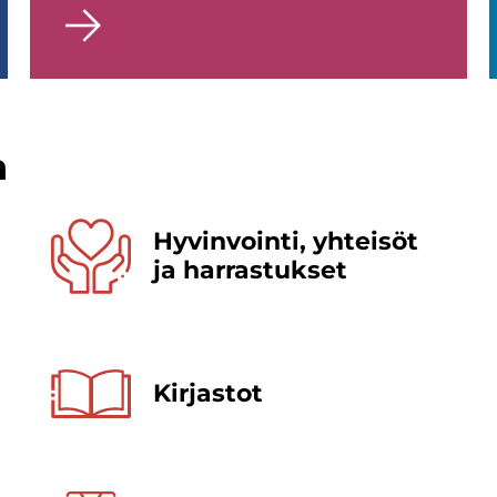
n
Hy­vin­voin­ti, yh­tei­söt
ja har­ras­tuk­set
Kir­jas­tot