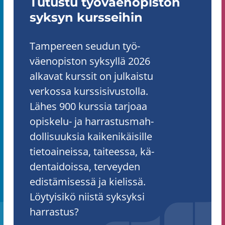
Tu­tus­tu työ­väen­opis­ton
syk­syn kurs­sei­hin
Tam­pe­reen seu­dun työ­
väen­opis­ton syk­syl­lä 2026
al­ka­vat kurs­sit on jul­kais­tu
ver­kos­sa kurs­si­si­vus­tol­la.
Lähes 900 kurs­sia tar­jo­aa
opiskelu-​ ja har­ras­tus­mah­
dol­li­suuk­sia kai­ke­ni­käi­sil­le
tie­toai­neis­sa, tai­tees­sa, kä­
den­tai­dois­sa, ter­vey­den
edis­tä­mi­ses­sä ja kie­lis­sä.
Löy­tyi­si­kö niis­tä syk­syk­si
har­ras­tus?