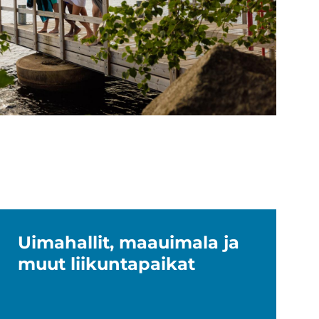
Ui­ma­hal­lit, maa­ui­ma­la ja
muut lii­kun­ta­pai­kat