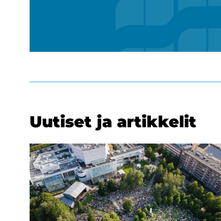
Uu­ti­set ja ar­tik­ke­lit