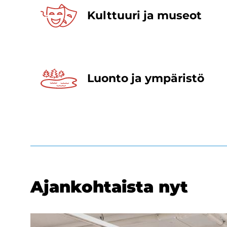
Kult­tuu­ri ja museot
Luon­to ja ym­pä­ris­tö
Ajan­koh­tais­ta nyt