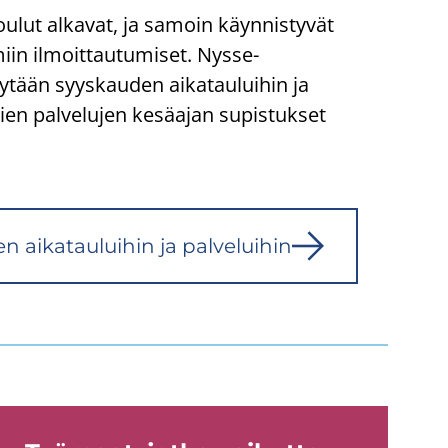
ulut alkavat, ja samoin käynnistyvät
miin ilmoittautumiset. Nysse-​
rytään syyskauden aikatauluihin ja
ien palvelujen kesäajan supistukset
 ai­ka­tau­lui­hin ja pal­ve­lui­hin