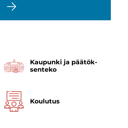
Kau­pun­ki ja pää­tök­
sen­te­ko
Kou­lu­tus