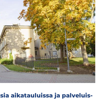
ia ai­ka­tau­luis­sa ja pal­ve­luis­