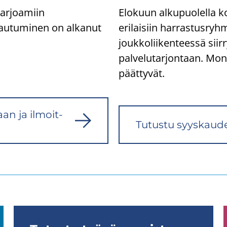
tarjoamiin
Elokuun alkupuolella ko
tautuminen on alkanut
erilaisiin harrastusryh
joukkoliikenteessä siir
palvelutarjontaan. Mon
päättyvät.
maan ja il­moit­
Tu­tus­tu syys­kau­den