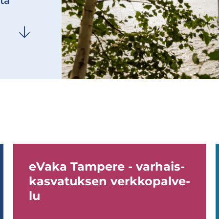
­ta
eVaka Tam­pe­re - var­hais­
kas­va­tuk­sen verk­ko­pal­ve­
lu