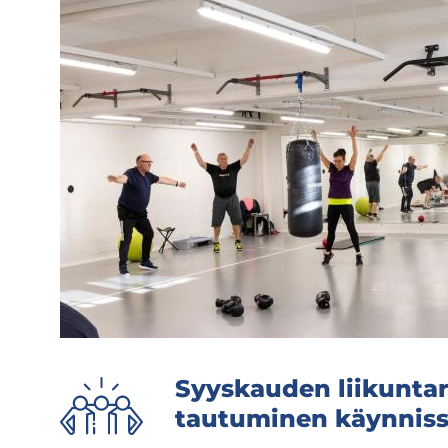
Syys­kau­den lii­kun­ta­
tau­tu­mi­nen käyn­nis­