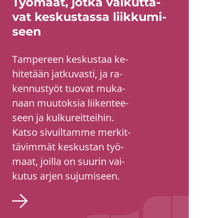
Työ­maat, jotka vai­kut­ta­
vat kes­kus­tas­sa liik­ku­mi­
seen
Tam­pe­reen kes­kus­taa ke­
hi­te­tään jat­ku­vas­ti, ja ra­
ken­nus­työt tuo­vat mu­ka­
naan muu­tok­sia lii­ken­tee­
seen ja kul­ku­reit­tei­hin.
Katso si­vuil­tam­me mer­kit­
tä­vim­mät kes­kus­tan työ­
maat, joil­la on suu­rin vai­
ku­tus arjen su­ju­mi­seen.