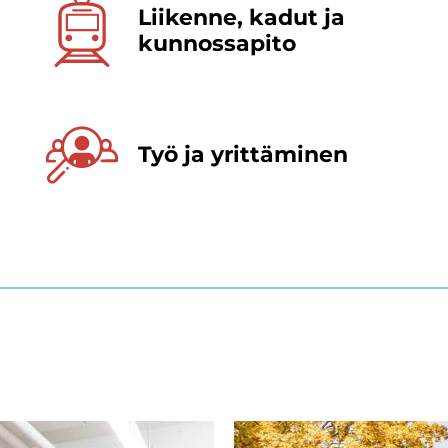
Lii­ken­ne, kadut ja
kun­nos­sa­pi­to
Työ ja yrit­tä­mi­nen