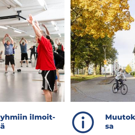
ryh­miin il­moit­
Muu­tok­s
sä
sa