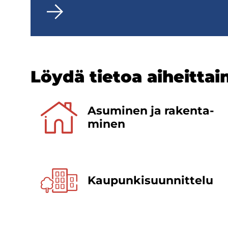
Löydä tie­toa ai­heit­tai
Asu­mi­nen ja ra­ken­ta­
mi­nen
Kaupunki­suunnittelu