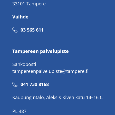
33101 Tampere
Vaihde
Puhelinnumero
03 565 611
Tampereen palvelupiste
Sähköposti
tampereenpalvelupiste@tampere.fi
Puhelinnumero
041 730 8168
Kaupungintalo, Aleksis Kiven katu 14–16 C
PL 487