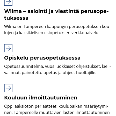
Wilma – asioin­ti ja vies­tin­tä pe­rus­o­pe­
tuk­ses­sa
Wilma on Tam­pe­reen kau­pun­gin pe­rus­o­pe­tuk­sen kou­
lu­jen ja kak­si­kie­li­sen esio­pe­tuk­sen verk­ko­pal­ve­lu.
Opis­ke­lu pe­rus­o­pe­tuk­ses­sa
Ope­tus­suun­ni­tel­ma, vuo­si­luok­kai­set oh­jeis­tuk­set, kie­li­
va­lin­nat, pai­no­tet­tu ope­tus ja oh­jeet huol­ta­jil­le.
Kou­luun il­moit­tau­tu­mi­nen
Op­pi­laak­sio­ton pe­ri­aat­teet, kou­lu­pai­kan mää­räy­ty­mi­
nen, Tam­pe­reel­le muut­ta­vien las­ten il­moit­tau­tu­mi­nen