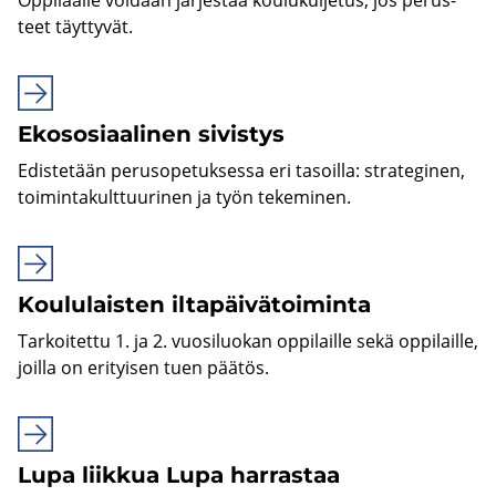
teet täyt­ty­vät.
Eko­so­si­aa­li­nen si­vis­tys
Edis­te­tään pe­rus­o­pe­tuk­ses­sa eri ta­soil­la: stra­te­gi­nen,
toi­min­ta­kult­tuu­ri­nen ja työn te­ke­mi­nen.
Kou­lu­lais­ten il­ta­päi­vä­toi­min­ta
Tar­koi­tet­tu 1. ja 2. vuo­si­luo­kan op­pi­lail­le sekä op­pi­lail­le,
joil­la on eri­tyi­sen tuen pää­tös.
Lupa liik­kua Lupa har­ras­taa