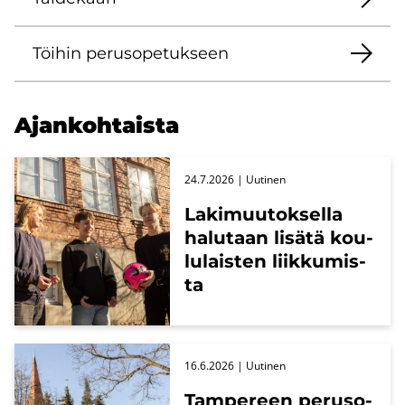
Töi­hin pe­rus­o­pe­tuk­seen
Ajan­koh­tais­ta
24.7.2026
| Uu­ti­nen
La­ki­muu­tok­sel­la
ha­lu­taan li­sä­tä kou­
lu­lais­ten liik­ku­mis­
ta
16.6.2026
| Uu­ti­nen
Tam­pe­reen pe­rus­o­