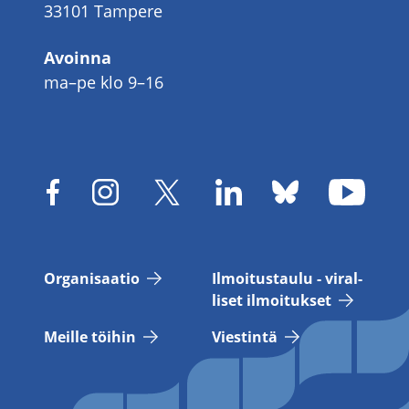
33101 Tampere
Avoinna
ma–pe klo 9–16
Or­ga­ni­saa­tio
Il­moi­tus­tau­lu - vi­ral­
li­set il­moi­tuk­set
Meil­le töi­hin
Vies­tin­tä