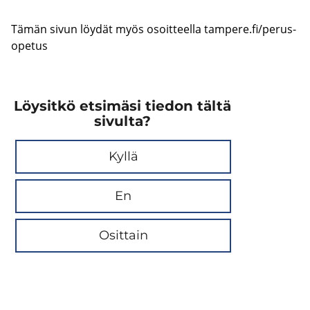
Tämän sivun löy­dät myös osoit­teel­la
tam­pe­re.fi/pe­rus­
o­pe­tus
Löysitkö etsimäsi tiedon tältä
sivulta?
Kyllä
En
Osittain