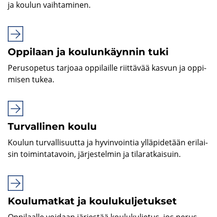
ja kou­lun vaih­ta­mi­nen.
Op­pi­laan ja kou­lun­käyn­nin tuki
Pe­rus­o­pe­tus tar­jo­aa op­pi­lail­le riit­tä­vää kas­vun ja op­pi­
mi­sen tukea.
Tur­val­li­nen koulu
Kou­lun tur­val­li­suut­ta ja hy­vin­voin­tia yl­lä­pi­de­tään eri­lai­
sin toi­min­ta­ta­voin, jär­jes­tel­min ja ti­la­rat­kai­suin.
Kou­lu­mat­kat ja kou­lu­kul­je­tuk­set
Op­pi­laal­le voi­daan jär­jes­tää kou­lu­kul­je­tus, jos pe­rus­