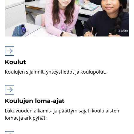
Kou­lut
Kou­lu­jen si­jain­nit, yh­teys­tie­dot ja kou­lu­po­lut.
Kou­lu­jen loma-​ajat
Lu­ku­vuo­den alkamis-​ ja päät­ty­mi­sa­jat, kou­lu­lais­ten
lomat ja ar­ki­py­hät.