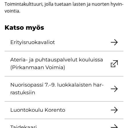
Toi­min­ta­kult­tuu­ri, jolla tue­taan las­ten ja nuor­ten hy­vin­
voin­tia.
Katso myös
Eri­tyis­ruo­ka­va­liot
Ateria-​ ja puh­taus­pal­ve­lut kou­luis­sa
(Pir­kan­maan Voi­mia)
Nuo­ri­so­pas­si 7.–9. luok­ka­lais­ten har­
ras­tuk­siin
Luon­to­kou­lu Ko­ren­to
Tai­de­kaa­ri