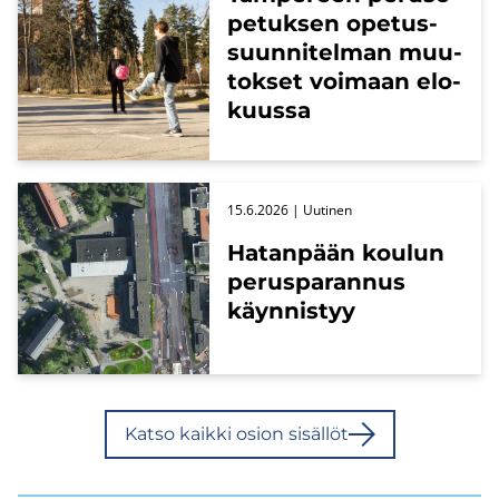
pe­tuk­sen ope­tus­
suun­ni­tel­man muu­
tok­set voi­maan elo­
kuus­sa
15.6.2026
| Uu­ti­nen
Ha­tan­pään kou­lun
pe­rus­pa­ran­nus
käyn­nis­tyy
Katso kaik­ki osion si­säl­löt