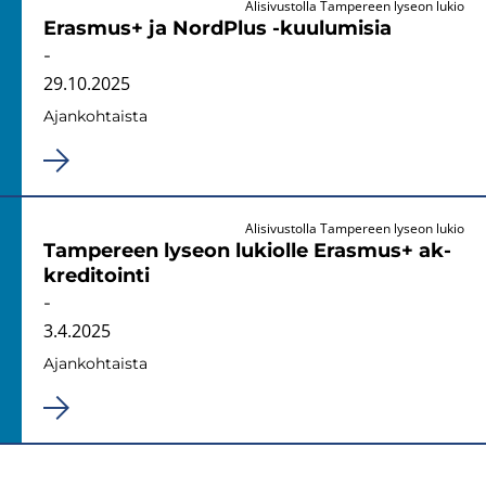
Alisivustolla Tampereen lyseon lukio
Eras­mus+ ja NordPlus -​kuulumisia
-
29.10.2025
Ajan­koh­tais­ta
Alisivustolla Tampereen lyseon lukio
Tam­pe­reen ly­seon lu­kiol­le Eras­mus+ ak­
kre­di­toin­ti
-
3.4.2025
Ajan­koh­tais­ta