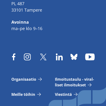
PL 487
33101 Tampere
Avoinna
ma–pe klo 9–16
Or­ga­ni­saa­tio
Il­moi­tus­tau­lu - vi­ral­
li­set il­moi­tuk­set
Meil­le töi­hin
Vies­tin­tä