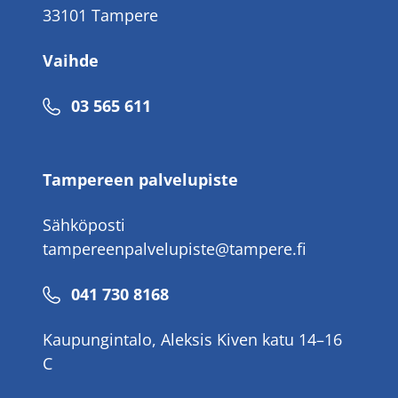
33101 Tampere
Vaihde
Puhelinnumero
03 565 611
Tampereen palvelupiste
Sähköposti
tampereenpalvelupiste@tampere.fi
Puhelinnumero
041 730 8168
Kaupungintalo, Aleksis Kiven katu 14–16
C