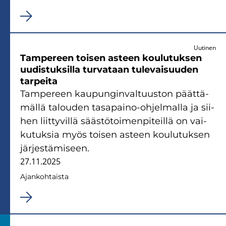
Uutinen
Tam­pe­reen toi­sen as­teen kou­lu­tuk­sen
uu­dis­tuk­sil­la tur­va­taan tu­le­vai­suu­den
tar­pei­ta
Tam­pe­reen kau­pun­gin­val­tuus­ton päät­tä­
mäl­lä ta­lou­den tasapaino-​ohjelmalla ja sii­
hen liit­ty­vil­lä sääs­tö­toi­men­pi­teil­lä on vai­
ku­tuk­sia myös toi­sen as­teen kou­lu­tuk­sen
jär­jes­tä­mi­seen.
27.11.2025
Ajan­koh­tais­ta