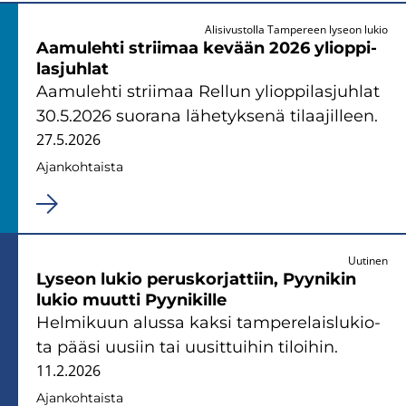
Alisivustolla Tampereen lyseon lukio
Aa­mu­leh­ti strii­maa ke­vään 2026 yli­op­pi­
las­juh­lat
Aa­mu­leh­ti strii­maa Rel­lun yli­op­pi­las­juh­lat
30.5.2026 suo­ra­na lä­he­tyk­se­nä ti­laa­jil­leen.
27.5.2026
Ajan­koh­tais­ta
Uutinen
Ly­seon lukio pe­rus­kor­jat­tiin, Pyy­ni­kin
lukio muut­ti Pyy­ni­kil­le
Hel­mi­kuun alus­sa kaksi tam­pe­re­lais­lu­kio­
ta pääsi uusiin tai uusit­tui­hin ti­loi­hin.
11.2.2026
Ajan­koh­tais­ta