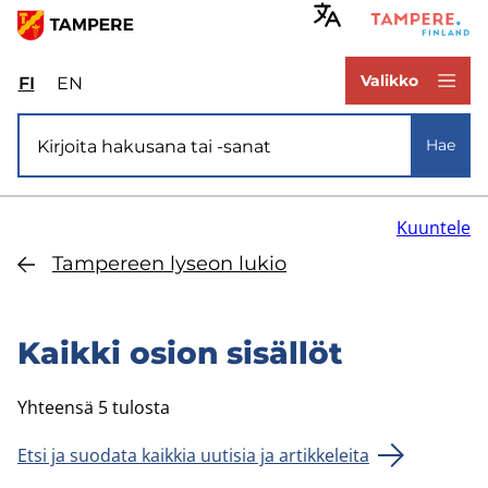
Hyppää
pääsisältöön
www.tampere.fi
Valikko
FI
Valitse
EN
Select
sivuston
site
Si­vus­to­ha­ku
kieli:
language:
Hae
suomi
English
Kuuntele
Tam­pe­reen ly­seon lukio
Kaik­ki osion si­säl­löt
Yhteensä 5 tulosta
Etsi ja suodata kaikkia uutisia ja artikkeleita