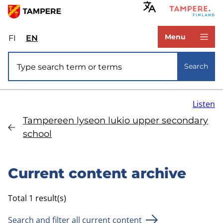
Skip
to
www.tampere.fi
main
Menu
FI
Valitse
EN
Select
content
sivuston
site
Site search
kieli:
language:
Search
suomi
English
Listen
Tampereen lyseon lukio upper secondary
school
Current content archive
Total 1 result(s)
Search and filter all current content