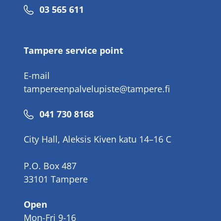
Phone
03 565 611
number
Tampere service point
E-mail
tampereenpalvelupiste@tampere.fi
Phone
041 730 8168
number
City Hall, Aleksis Kiven katu 14–16 C
P.O. Box 487
33101 Tampere
Open
Mon-Fri 9-16