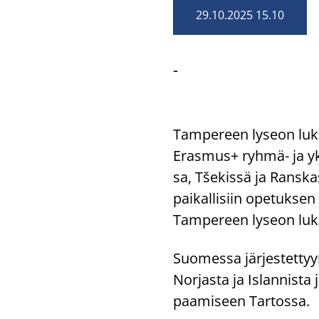
29.10.2025 15.10
-
Tam­pe­reen ly­seon lu­kio
Eras­mus+ ryhmä-​ ja yk­si
sa, Tšekissä ja Rans­kas­
pai­kal­li­siin ope­tuk­se
Tam­pe­reen ly­seon lu­ki
Suo­mes­sa jär­jes­tet­ty
Nor­jas­ta ja Is­lan­nis­ta 
paa­mi­seen Tar­tos­sa.