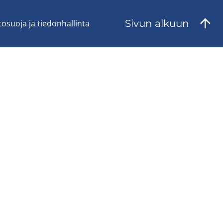
Sivun al­kuun
to­suo­ja ja tie­don­hal­lin­ta