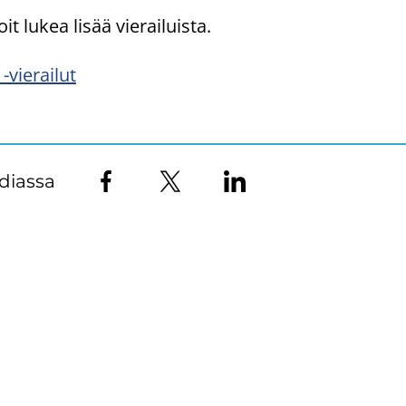
oit lukea lisää vie­rai­luis­ta.
​vierailut
diassa