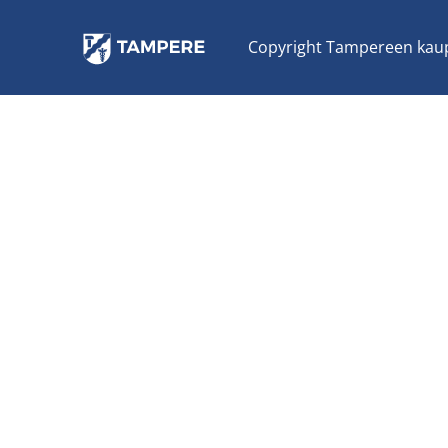
Co­py­right Tam­pe­reen kau­