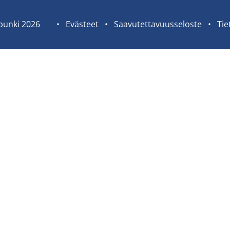
pun­ki 2026
Sivuston
Eväs­teet
Saa­vu­tet­ta­vuus­se­los­te
Tie­
tietolinkit