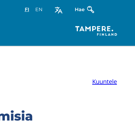
FI
Valitse
EN
Select
Hae
sivuston
site
kieli:
language:
suomi
English
Kuuntele
misia