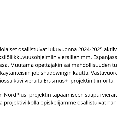
­lai­set osal­lis­tui­vat lu­ku­vuon­na 2024-2025 ak­tii­vi
­lö­liik­ku­vuus­oh­jel­miin vie­rail­len mm. Es­pan­jas­
sa. Muu­ta­ma opet­ta­ja­kin sai mah­dol­li­suu­den tu
n käy­tän­tei­siin job shadowingin kaut­ta. Vas­ta­vuo­roi
os­sa kävi vie­rai­ta Eras­mus+ -​projektin tii­moil­ta.
yn NordPlus -​projektin ta­paa­mi­seen saa­pui vie­rai­ta
ja pro­jek­ti­vii­kol­la opis­ke­li­jam­me osal­lis­tui­vat h