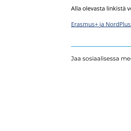
Alla ole­vas­ta lin­kis­tä v
Eras­mus+ ja NordPlus -
Jaa sosiaalisessa me