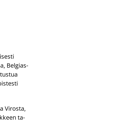
­ses­ti
sa, Bel­gias­
­tus­tua
s­tes­ti
 Vi­ros­ta,
ank­keen ta­