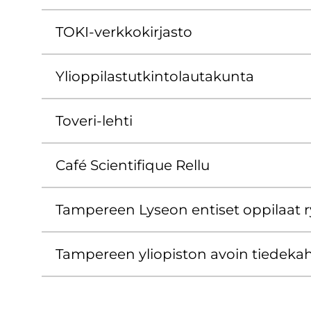
TOKI-​verkkokirjasto
Yli­op­pi­las­tut­kin­to­lau­ta­kun­ta
Toveri-​lehti
Café Scien­ti­fique Rellu
Tam­pe­reen Ly­seon en­ti­set op­pi­laat 
Tam­pe­reen yli­opis­ton avoin tie­de­kah­