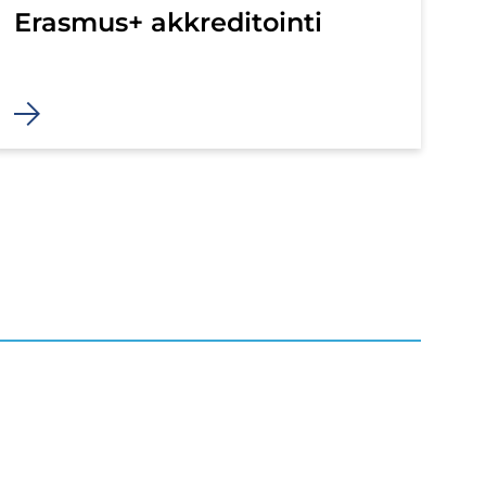
Eras­mus+ ak­kre­di­toin­ti