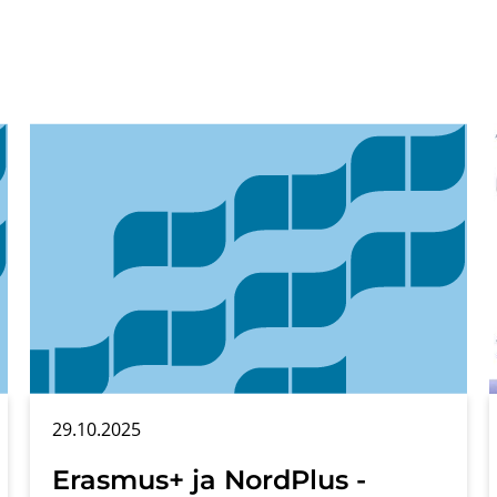
29.10.2025
Eras­mus+ ja NordPlus -​