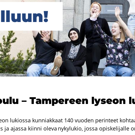
l­luun!
l­luun!
lu – Tam­pe­reen ly­seon l
n lukiossa kunniakkaat 140 vuoden perinteet kohtaav
s ja ajassa kiinni oleva nykylukio, jossa opiskelijalle