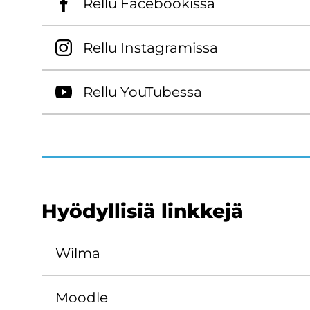
Rellu Face­boo­kis­sa
Rellu Ins­ta­gra­mis­sa
Rellu You­Tu­bes­sa
Hyö­dyl­li­siä link­ke­jä
Wilma
Mood­le