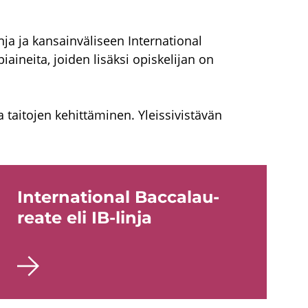
nja ja kansainväliseen International
iaineita, joiden lisäksi opiskelijan on
a taitojen kehittäminen. Yleissivistävän
In­ter­na­tio­nal Bacca­lau­
rea­te eli IB-​linja