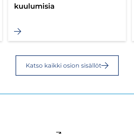
kuulumisia
Katso kaik­ki osion si­säl­löt