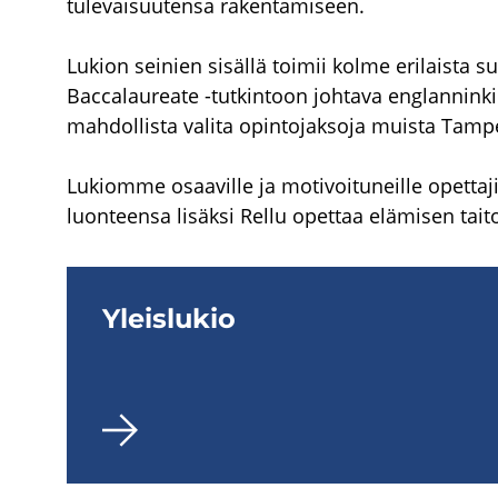
l
tulevaisuutensa rakentamiseen.
y
Lukion seinien sisällä toimii kolme erilaista s
Baccalaureate -tutkintoon johtava englanninkiel
mahdollista valita opintojaksoja muista Tampe
s
Lukiomme osaaville ja motivoituneille opettaji
e
luonteensa lisäksi Rellu opettaa elämisen taito
o
n
Yleis­lu­kio
l
u
k