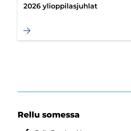
2026 yli­op­pi­las­juh­lat
Rellu so­mes­sa