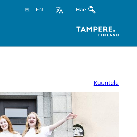
FI
Valitse
EN
Select
Hae
sivuston
site
kieli:
language:
suomi
English
Kuuntele