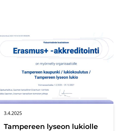
3.4.2025
Tam­pe­reen ly­seon lu­kiol­le