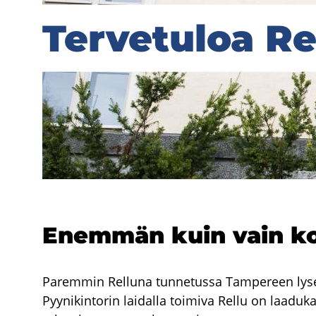
m
Ter­ve­tu­loa Re
Ter­ve­tu­loa Re
­
p
e
­
r
e
Enem­män kuin vain kou
e
n
Paremmin Relluna tunnetussa Tampereen lyseo
Pyynikintorin laidalla toimiva Rellu on laaduka