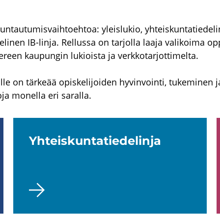
uuntautumisvaihtoehtoa: yleislukio, yhteiskuntatiedeli
inen IB-linja. Rellussa on tarjolla laaja valikoima opp
reen kaupungin lukioista ja verkkotarjottimelta.
lle on tärkeää opiskelijoiden hyvinvointi, tukeminen j
ja monella eri saralla.
Yh­teis­kun­ta­tie­de­lin­ja