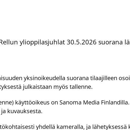
Rel­lun yli­op­pi­las­juh­lat 30.5.2026 suo­ra­na lä­
ai­suu­den yk­si­noi­keu­del­la suo­ra­na ti­laa­jil­leen oso
e­tyk­ses­tä jul­kais­taan myös tal­len­ne.
al­len­ne) käyt­tö­oi­keus on Sa­no­ma Media Fin­lan­dil­la
a ja ku­vauk­ses­ta.
tö­koh­tai­ses­ti yh­del­lä ka­me­ral­la, ja lä­he­tyk­ses­sä