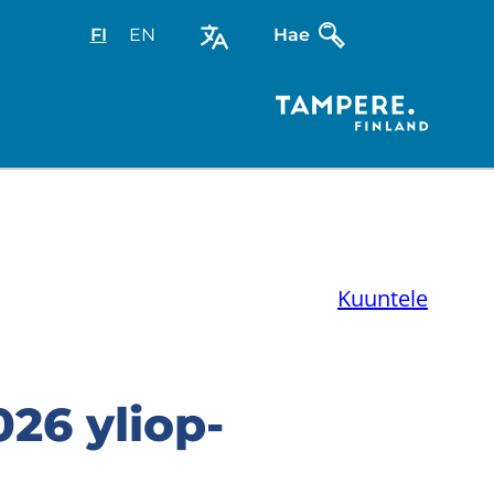
FI
Valitse
EN
Select
Hae
sivuston
site
kieli:
language:
suomi
English
Kuuntele
026 yli­op­