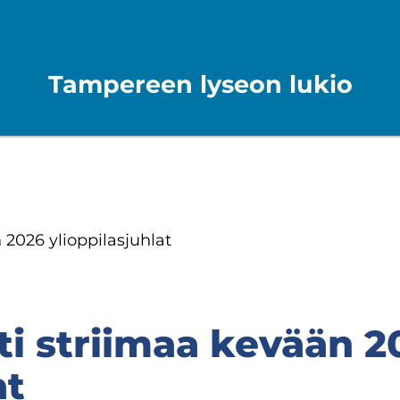
Tampereen lyseon lukio
2026 yli­op­pi­las­juh­lat
ti strii­maa ke­vään 2
at