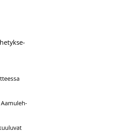
he­tyk­se­
it­tees­sa
. Aa­mu­leh­
 kuu­lu­vat