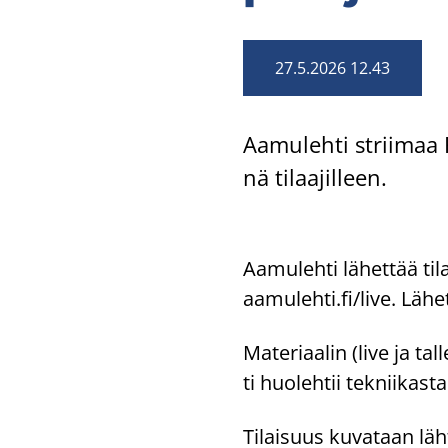
27.5.2026 12.43
Aa­mu­leh­ti strii­maa 
nä ti­laa­jil­leen.
Aa­mu­leh­ti lä­het­tää ti­l
aa­mu­leh­ti.fi/live. Lä­h
Ma­te­ri­aa­lin (live ja t
ti huo­leh­tii tek­nii­kas­t
Ti­lai­suus ku­va­taan läh­