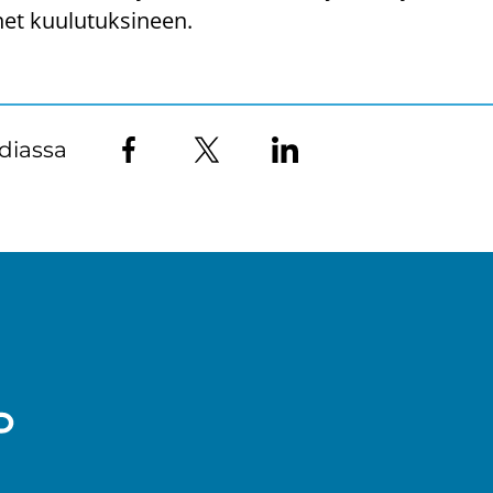
 kuu­lu­tuk­si­neen.
diassa