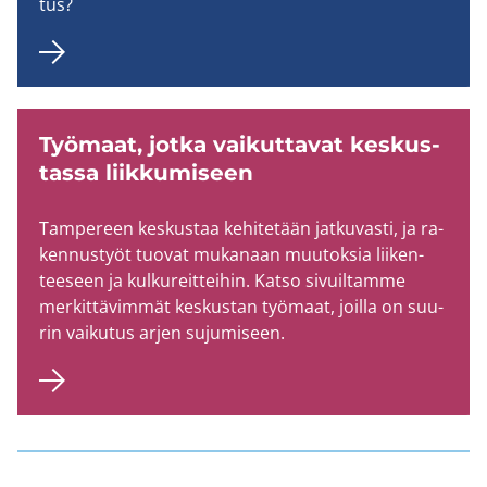
tus?
Työ­maat, jotka vai­kut­ta­vat kes­kus­
tas­sa liik­ku­mi­seen
Tam­pe­reen kes­kus­taa ke­hi­te­tään jat­ku­vas­ti, ja ra­
ken­nus­työt tuo­vat mu­ka­naan muu­tok­sia lii­ken­
tee­seen ja kul­ku­reit­tei­hin. Katso si­vuil­tam­me
mer­kit­tä­vim­mät kes­kus­tan työ­maat, joil­la on suu­
rin vai­ku­tus arjen su­ju­mi­seen.