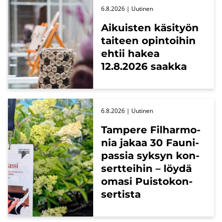
6.8.2026
| Uu­ti­nen
Ai­kuis­ten kä­si­työn
tai­teen opin­toi­hin
ehtii hakea
12.8.2026 saak­ka
6.8.2026
| Uu­ti­nen
Tam­pe­re Fil­har­mo­
nia jakaa 30 Fau­ni­
pas­sia syk­syn kon­
sert­tei­hin – löydä
omasi Puis­to­kon­
ser­tis­ta