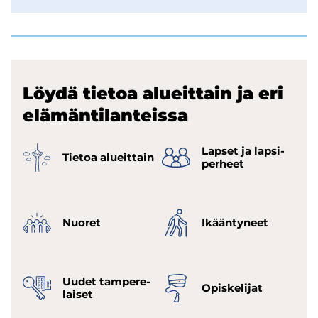
Löydä tie­toa alueit­tain ja eri
elä­män­ti­lan­teis­sa
Lap­set ja lap­si­
Tie­toa alueit­tain
per­heet
Nuo­ret
Ikään­ty­neet
Uudet tam­pe­re­
Opis­ke­li­jat
lai­set