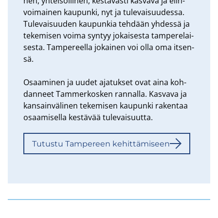
nen, yh­tei­söl­li­nen, kes­tä­väs­ti kas­va­va ja elin­
voi­mai­nen kau­pun­ki, nyt ja tu­le­vai­suu­des­sa.
Tu­le­vai­suu­den kau­pun­kia teh­dään yh­des­sä ja
te­ke­mi­sen voima syn­tyy jo­kai­ses­ta tam­pe­re­lai­
ses­ta. Tam­pe­reel­la jo­kai­nen voi olla oma it­sen­
sä.
Osaa­mi­nen ja uudet aja­tuk­set ovat aina koh­
dan­neet Tam­mer­kos­ken ran­nal­la. Kas­va­va ja
kan­sain­vä­li­nen te­ke­mi­sen kau­pun­ki ra­ken­taa
osaa­mi­sel­la kes­tä­vää tu­le­vai­suut­ta.
Tu­tus­tu Tam­pe­reen ke­hit­tä­mi­seen