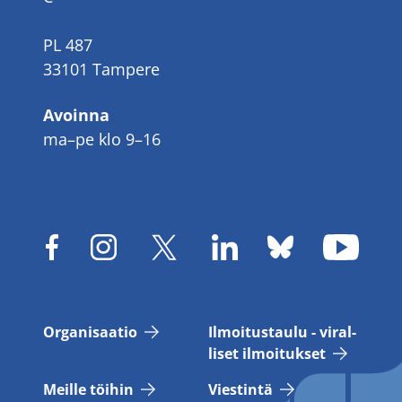
PL 487
33101 Tampere
Avoinna
ma–pe klo 9–16
Or­ga­ni­saa­tio
Il­moi­tus­tau­lu - vi­ral­
li­set il­moi­tuk­set
Meil­le töi­hin
Vies­tin­tä