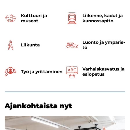
Kult­tuu­ri ja
Lii­ken­ne, kadut ja
museot
kun­nos­sa­pi­to
Luon­to ja ym­pä­ris­
Lii­kun­ta
tö
Varhais­kasvatus ja
Työ ja yrit­tä­mi­nen
esi­opetus
Ajan­koh­tais­ta nyt