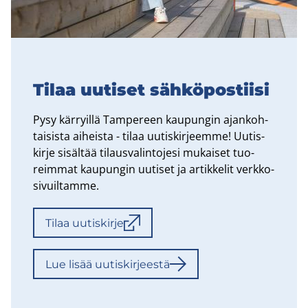
Tilaa uu­ti­set säh­kö­pos­tii­si
Pysy kär­ryil­lä Tam­pe­reen kau­pun­gin ajan­koh­
tai­sis­ta ai­heis­ta - tilaa uu­tis­kir­jeem­me! Uu­tis­
kir­je si­säl­tää ti­laus­va­lin­to­je­si mu­kai­set tuo­
reim­mat kau­pun­gin uu­ti­set ja ar­tik­ke­lit verk­ko­
si­vuil­tam­me.
Tilaa uu­tis­kir­je
Lue lisää uu­tis­kir­jees­tä