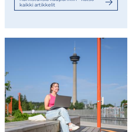
kaik­ki ar­tik­ke­lit