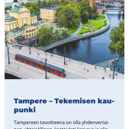
Tam­pe­re – Te­ke­mi­sen kau­
pun­ki
Tam­pe­reen ta­voit­tee­na on olla yh­den­ver­tai­