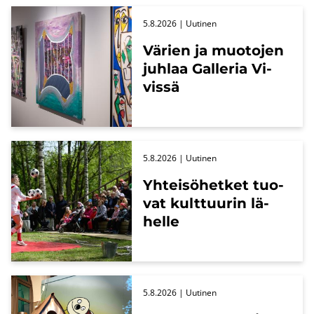
5.8.2026
| Uu­ti­nen
Vä­rien ja muo­to­jen
juh­laa Gal­le­ria Vi­
vis­sä
5.8.2026
| Uu­ti­nen
Yh­tei­sö­het­ket tuo­
vat kult­tuu­rin lä­
hel­le
5.8.2026
| Uu­ti­nen