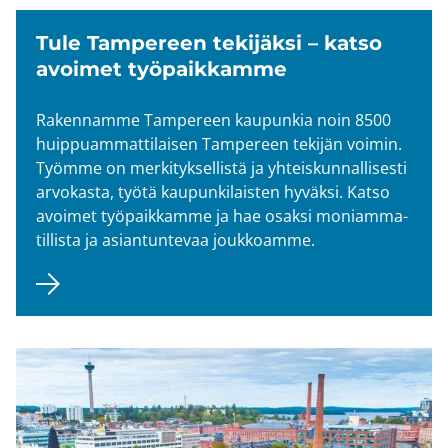
Tule Tam­pe­reen te­ki­jäk­si – katso
avoi­met työ­paik­kam­me
Ra­ken­nam­me Tam­pe­reen kau­pun­kia noin 8500
huip­puam­mat­ti­lai­sen Tam­pe­reen te­ki­jän voi­min.
Työm­me on mer­ki­tyk­sel­lis­tä ja yh­teis­kun­nal­li­ses­ti
ar­vo­kas­ta, työtä kau­pun­ki­lais­ten hy­väk­si. Katso
avoi­met työ­paik­kam­me ja hae osak­si mo­niam­ma­
til­lis­ta ja asian­tun­te­vaa jouk­koam­me.