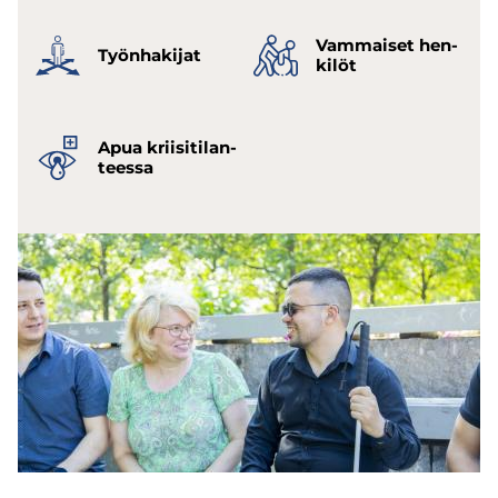
Vam­mai­set hen­
Työn­ha­ki­jat
ki­löt
Apua krii­si­ti­lan­
tees­sa