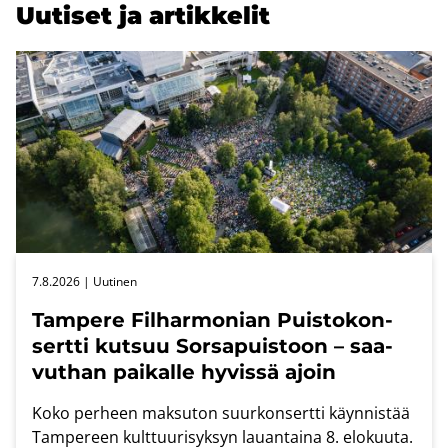
Uu­ti­set ja ar­tik­ke­lit
7.8.2026
| Uu­ti­nen
Tam­pe­re Fil­har­mo­nian Puis­to­kon­
sert­ti kut­suu Sors­a­puis­toon – saa­
vut­han pai­kal­le hy­vis­sä ajoin
Koko per­heen mak­su­ton suur­kon­sert­ti käyn­nis­tää
Tam­pe­reen kult­tuu­ri­syk­syn lau­an­tai­na 8. elo­kuu­ta.