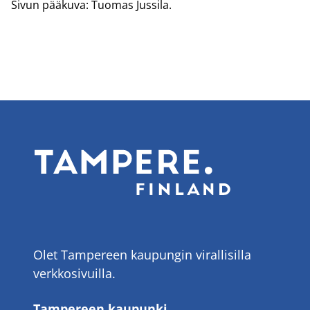
Sivun pää­ku­va: Tuo­mas Jus­si­la.
Olet Tampereen kaupungin virallisilla
verkkosivuilla.
Tampereen kaupunki