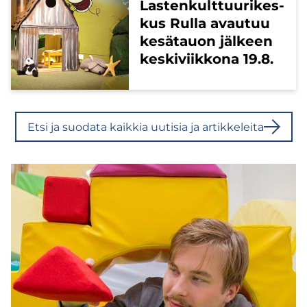
Las­ten­kult­tuu­ri­kes­
kus Rulla avau­tuu
ke­sä­tauon jäl­keen
kes­ki­viik­ko­na 19.8.
Etsi ja suo­da­ta kaik­kia uu­ti­sia ja ar­tik­ke­lei­ta