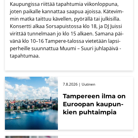
Kau­pun­gis­sa riit­tää ta­pah­tu­mia vii­kon­lop­pu­na,
joten pai­kal­le kan­nat­taa saa­pua ajois­sa. Kä­te­vim­
min matka tait­tuu kä­vel­len, pyö­räl­lä tai jul­ki­sil­la.
Kon­sert­ti alkaa Sors­a­puis­tos­sa klo 18, ja DJ Juis­si
vi­rit­tää tun­nel­maan jo klo 15 al­kaen. Sa­ma­na päi­
vä­nä klo 10–16 Tampere-​​talossa vie­te­tään lap­si­
per­heil­le suun­nat­tua Muumi – Suuri juh­la­päi­vä -​
tapahtumaa.
7.8.2026
| Uu­ti­nen
Tam­pe­reen ilma on
Eu­roo­pan kau­pun­
kien puh­taim­pia