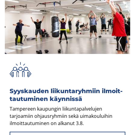
Syys­kau­den lii­kun­ta­ryh­miin il­moit­
tau­tu­mi­nen käyn­nis­sä
Tampereen kaupungin liikuntapalvelujen
tarjoamiin ohjausryhmiin sekä uimakouluihin
ilmoittautuminen on alkanut 3.8.