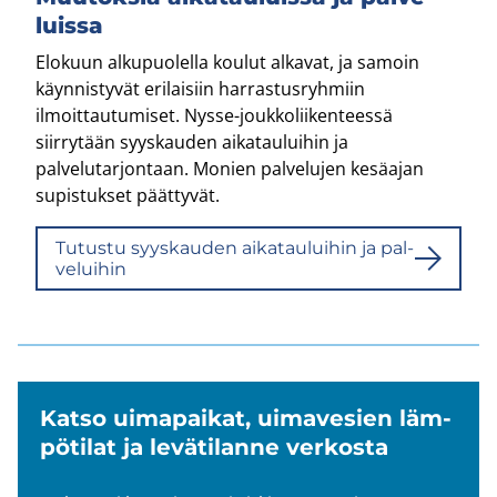
luis­sa
Elokuun alkupuolella koulut alkavat, ja samoin
käynnistyvät erilaisiin harrastusryhmiin
ilmoittautumiset. Nysse-​joukkoliikenteessä
siirrytään syyskauden aikatauluihin ja
palvelutarjontaan. Monien palvelujen kesäajan
supistukset päättyvät.
Tu­tus­tu syys­kau­den ai­ka­tau­lui­hin ja pal­
ve­lui­hin
Katso ui­ma­pai­kat, ui­ma­ve­sien läm­
pö­ti­lat ja le­vä­ti­lan­ne ver­kos­ta