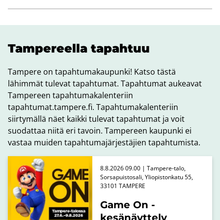
Tam­pe­reel­la ta­pah­tuu
Tampere on tapahtumakaupunki! Katso tästä
lähimmät tulevat tapahtumat. Tapahtumat aukeavat
Tampereen tapahtumakalenteriin
tapahtumat.tampere.fi. Tapahtumakalenteriin
siirtymällä näet kaikki tulevat tapahtumat ja voit
suodattaa niitä eri tavoin. Tampereen kaupunki ei
vastaa muiden tapahtumajärjestäjien tapahtumista.
8.8.2026 09.00 | Tampere-talo,
Sorsapuistosali, Yliopistonkatu 55,
33101 TAMPERE
Game On -
kesänäyttely