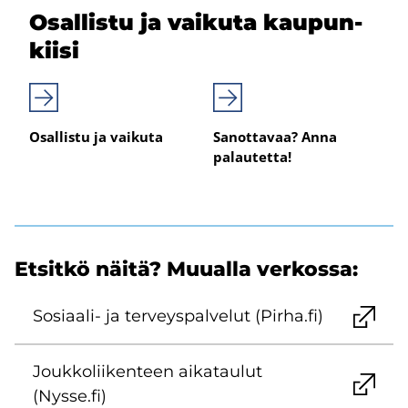
Osal­lis­tu ja vai­ku­ta kau­pun­
kii­si
Osallistu ja vaikuta
Sanottavaa? Anna
palautetta!
Et­sit­kö näitä? Muu­al­la ver­kos­sa:
Sosiaali-​ ja ter­veys­pal­ve­lut (Pirha.fi)
Jouk­ko­lii­ken­teen ai­ka­tau­lut
(Nysse.fi)