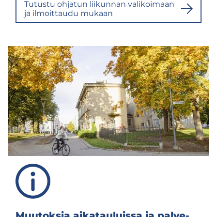
Tu­tus­tu oh­ja­tun lii­kun­nan va­li­koi­maan
ja il­moit­tau­du mu­kaan
Muu­tok­sia ai­ka­tau­luis­sa ja pal­ve­