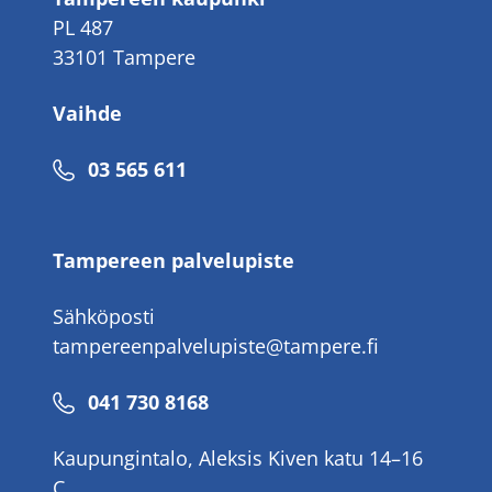
PL 487
33101 Tampere
Vaihde
Puhelinnumero
03 565 611
Tampereen palvelupiste
Sähköposti
tampereenpalvelupiste@tampere.fi
Puhelinnumero
041 730 8168
Kaupungintalo, Aleksis Kiven katu 14–16
C