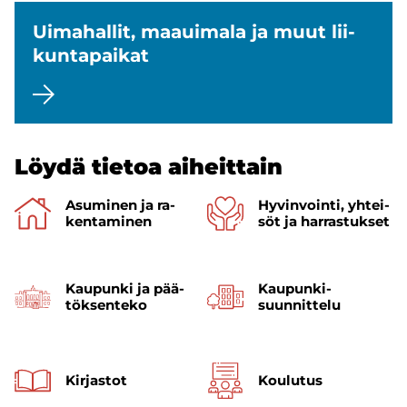
Ui­ma­hal­lit, maa­ui­ma­la ja muut lii­
kun­ta­pai­kat
Löydä tie­toa ai­heit­tain
Asu­mi­nen ja ra­
Hy­vin­voin­ti, yh­tei­
ken­ta­mi­nen
söt ja har­ras­tuk­set
Kau­pun­ki ja pää­
Kaupunki­
tök­sen­te­ko
suunnittelu
Kir­jas­tot
Kou­lu­tus