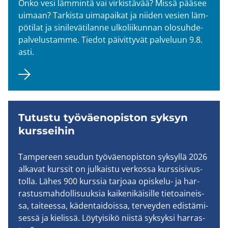
Onko vesi läm­min­tä vai vir­kis­tä­vää? Missä pää­see
ui­maan? Tar­kis­ta ui­ma­pai­kat ja nii­den ve­sien läm­
pö­ti­lat ja si­ni­le­vä­ti­lan­ne ul­ko­lii­kun­nan olo­suh­de­
pal­ve­lus­tam­me. Tie­dot päi­vit­ty­vät pal­ve­luun 9.8.
asti.
Tu­tus­tu työ­väen­opis­ton syk­syn
kurs­sei­hin
Tam­pe­reen seu­dun työ­väen­opis­ton syk­syl­lä 2026
al­ka­vat kurs­sit on jul­kais­tu ver­kos­sa kurs­si­si­vus­
tol­la. Lähes 900 kurs­sia tar­jo­aa opiskelu-​ ja har­
ras­tus­mah­dol­li­suuk­sia kai­ke­ni­käi­sil­le tie­toai­neis­
sa, tai­tees­sa, kä­den­tai­dois­sa, ter­vey­den edis­tä­mi­
ses­sä ja kie­lis­sä. Löy­tyi­si­kö niis­tä syk­syk­si har­ras­