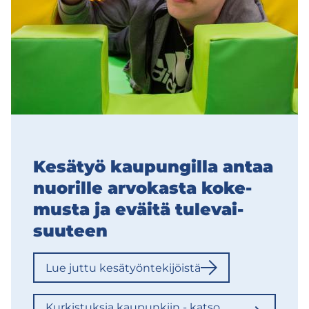
Ke­sä­työ kau­pun­gil­la antaa
nuo­ril­le ar­vo­kas­ta ko­ke­
mus­ta ja eväi­tä tu­le­vai­
suu­teen
Lue juttu ke­sä­työn­te­ki­jöis­tä
Kur­kis­tuk­sia kau­pun­kiin - katso