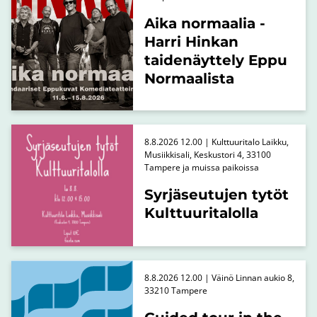
Aika normaalia -
Harri Hinkan
taidenäyttely Eppu
Normaalista
8.8.2026 12.00 | Kulttuuritalo Laikku,
Musiikkisali, Keskustori 4, 33100
Tampere ja muissa paikoissa
Syrjäseutujen tytöt
Kulttuuritalolla
8.8.2026 12.00 | Väinö Linnan aukio 8,
33210 Tampere