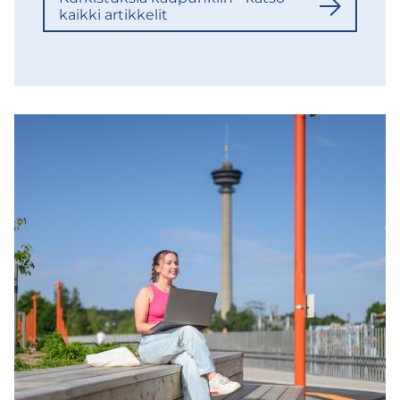
kaik­ki ar­tik­ke­lit