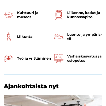
Kult­tuu­ri ja
Lii­ken­ne, kadut ja
museot
kun­nos­sa­pi­to
Luon­to ja ym­pä­ris­
Lii­kun­ta
tö
Varhais­kasvatus ja
Työ ja yrit­tä­mi­nen
esi­opetus
Ajan­koh­tais­ta nyt