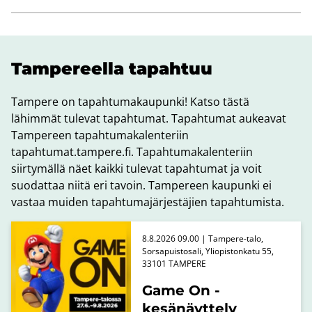
Tam­pe­reel­la ta­pah­tuu
Tampere on tapahtumakaupunki! Katso tästä
lähimmät tulevat tapahtumat. Tapahtumat aukeavat
Tampereen tapahtumakalenteriin
tapahtumat.tampere.fi. Tapahtumakalenteriin
siirtymällä näet kaikki tulevat tapahtumat ja voit
suodattaa niitä eri tavoin. Tampereen kaupunki ei
vastaa muiden tapahtumajärjestäjien tapahtumista.
8.8.2026 09.00 | Tampere-talo,
Sorsapuistosali, Yliopistonkatu 55,
33101 TAMPERE
Game On -
kesänäyttely