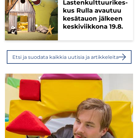
Las­ten­kult­tuu­ri­kes­
kus Rulla avau­tuu
ke­sä­tauon jäl­keen
kes­ki­viik­ko­na 19.8.
Etsi ja suo­da­ta kaik­kia uu­ti­sia ja ar­tik­ke­lei­ta