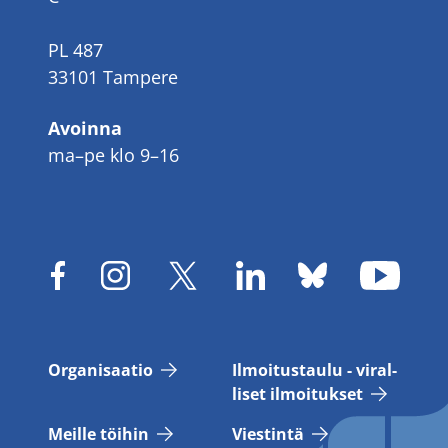
PL 487
33101 Tampere
Avoinna
ma–pe klo 9–16
Or­ga­ni­saa­tio
Il­moi­tus­tau­lu - vi­ral­
li­set il­moi­tuk­set
Meil­le töi­hin
Vies­tin­tä