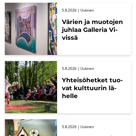
5.8.2026
| Uu­ti­nen
Vä­rien ja muo­to­jen
juh­laa Gal­le­ria Vi­
vis­sä
5.8.2026
| Uu­ti­nen
Yh­tei­sö­het­ket tuo­
vat kult­tuu­rin lä­
hel­le
5.8.2026
| Uu­ti­nen