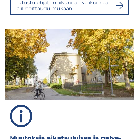
Tu­tus­tu oh­ja­tun lii­kun­nan va­li­koi­maan
ja il­moit­tau­du mu­kaan
Muu­tok­sia ai­ka­tau­luis­sa ja pal­ve­