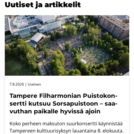
Uu­ti­set ja ar­tik­ke­lit
7.8.2026
| Uu­ti­nen
Tam­pe­re Fil­har­mo­nian Puis­to­kon­
sert­ti kut­suu Sors­a­puis­toon – saa­
vut­han pai­kal­le hy­vis­sä ajoin
Koko per­heen mak­su­ton suur­kon­sert­ti käyn­nis­tää
Tam­pe­reen kult­tuu­ri­syk­syn lau­an­tai­na 8. elo­kuu­ta.