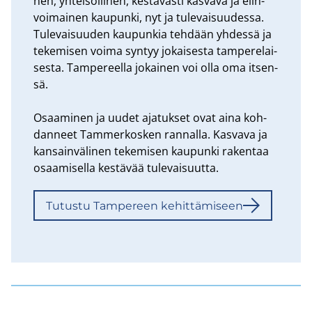
nen, yh­tei­söl­li­nen, kes­tä­väs­ti kas­va­va ja elin­
voi­mai­nen kau­pun­ki, nyt ja tu­le­vai­suu­des­sa.
Tu­le­vai­suu­den kau­pun­kia teh­dään yh­des­sä ja
te­ke­mi­sen voima syn­tyy jo­kai­ses­ta tam­pe­re­lai­
ses­ta. Tam­pe­reel­la jo­kai­nen voi olla oma it­sen­
sä.
Osaa­mi­nen ja uudet aja­tuk­set ovat aina koh­
dan­neet Tam­mer­kos­ken ran­nal­la. Kas­va­va ja
kan­sain­vä­li­nen te­ke­mi­sen kau­pun­ki ra­ken­taa
osaa­mi­sel­la kes­tä­vää tu­le­vai­suut­ta.
Tu­tus­tu Tam­pe­reen ke­hit­tä­mi­seen