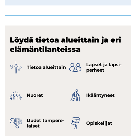
Löydä tie­toa alueit­tain ja eri
elä­män­ti­lan­teis­sa
Lap­set ja lap­si­
Tie­toa alueit­tain
per­heet
Nuo­ret
Ikään­ty­neet
Uudet tam­pe­re­
Opis­ke­li­jat
lai­set