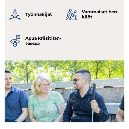
Vam­mai­set hen­
Työn­ha­ki­jat
ki­löt
Apua krii­si­ti­lan­
tees­sa