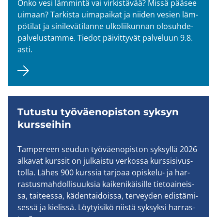
Onko vesi läm­min­tä vai vir­kis­tä­vää? Missä pää­see
ui­maan? Tar­kis­ta ui­ma­pai­kat ja nii­den ve­sien läm­
pö­ti­lat ja si­ni­le­vä­ti­lan­ne ul­ko­lii­kun­nan olo­suh­de­
pal­ve­lus­tam­me. Tie­dot päi­vit­ty­vät pal­ve­luun 9.8.
asti.
Tu­tus­tu työ­väen­opis­ton syk­syn
kurs­sei­hin
Tam­pe­reen seu­dun työ­väen­opis­ton syk­syl­lä 2026
al­ka­vat kurs­sit on jul­kais­tu ver­kos­sa kurs­si­si­vus­
tol­la. Lähes 900 kurs­sia tar­jo­aa opiskelu-​ ja har­
ras­tus­mah­dol­li­suuk­sia kai­ke­ni­käi­sil­le tie­toai­neis­
sa, tai­tees­sa, kä­den­tai­dois­sa, ter­vey­den edis­tä­mi­
ses­sä ja kie­lis­sä. Löy­tyi­si­kö niis­tä syk­syk­si har­ras­