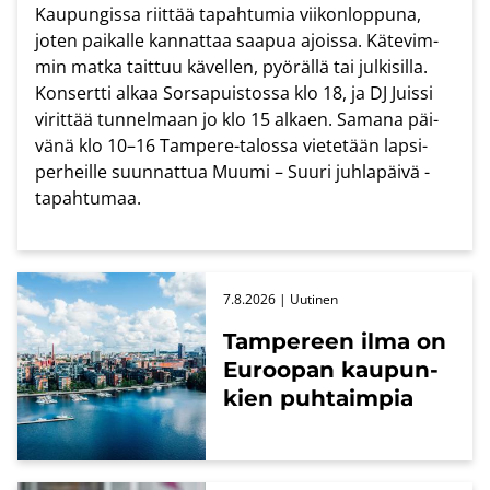
Kau­pun­gis­sa riit­tää ta­pah­tu­mia vii­kon­lop­pu­na,
joten pai­kal­le kan­nat­taa saa­pua ajois­sa. Kä­te­vim­
min matka tait­tuu kä­vel­len, pyö­räl­lä tai jul­ki­sil­la.
Kon­sert­ti alkaa Sors­a­puis­tos­sa klo 18, ja DJ Juis­si
vi­rit­tää tun­nel­maan jo klo 15 al­kaen. Sa­ma­na päi­
vä­nä klo 10–16 Tampere-​​talossa vie­te­tään lap­si­
per­heil­le suun­nat­tua Muumi – Suuri juh­la­päi­vä -​
tapahtumaa.
7.8.2026
| Uu­ti­nen
Tam­pe­reen ilma on
Eu­roo­pan kau­pun­
kien puh­taim­pia