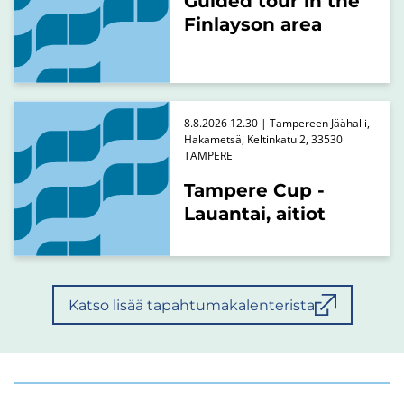
Guided tour in the
Finlayson area
8.8.2026 12.30 | Tampereen Jäähalli,
Hakametsä, Keltinkatu 2, 33530
TAMPERE
Tampere Cup -
Lauantai, aitiot
Katso lisää tapahtumakalenterista