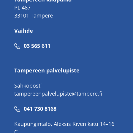
PL 487
33101 Tampere
Vaihde
Puhelinnumero
03 565 611
Tampereen palvelupiste
Sähköposti
tampereenpalvelupiste@tampere.fi
Puhelinnumero
041 730 8168
Kaupungintalo, Aleksis Kiven katu 14–16
C