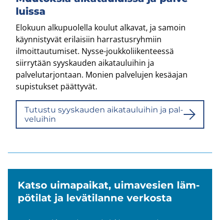
luis­sa
Elokuun alkupuolella koulut alkavat, ja samoin
käynnistyvät erilaisiin harrastusryhmiin
ilmoittautumiset. Nysse-​joukkoliikenteessä
siirrytään syyskauden aikatauluihin ja
palvelutarjontaan. Monien palvelujen kesäajan
supistukset päättyvät.
Tu­tus­tu syys­kau­den ai­ka­tau­lui­hin ja pal­
ve­lui­hin
Katso ui­ma­pai­kat, ui­ma­ve­sien läm­
pö­ti­lat ja le­vä­ti­lan­ne ver­kos­ta