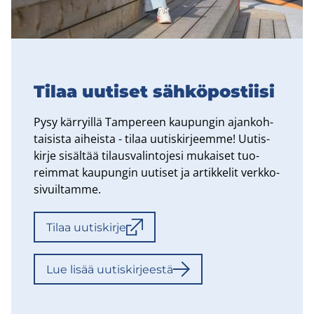
Tilaa uu­ti­set säh­kö­pos­tii­si
Pysy kär­ryil­lä Tam­pe­reen kau­pun­gin ajan­koh­
tai­sis­ta ai­heis­ta - tilaa uu­tis­kir­jeem­me! Uu­tis­
kir­je si­säl­tää ti­laus­va­lin­to­je­si mu­kai­set tuo­
reim­mat kau­pun­gin uu­ti­set ja ar­tik­ke­lit verk­ko­
si­vuil­tam­me.
Tilaa uu­tis­kir­je
Lue lisää uu­tis­kir­jees­tä