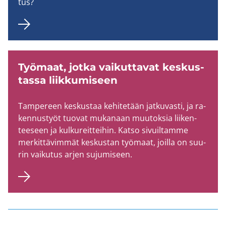
tus?
Työ­maat, jotka vai­kut­ta­vat kes­kus­
tas­sa liik­ku­mi­seen
Tam­pe­reen kes­kus­taa ke­hi­te­tään jat­ku­vas­ti, ja ra­
ken­nus­työt tuo­vat mu­ka­naan muu­tok­sia lii­ken­
tee­seen ja kul­ku­reit­tei­hin. Katso si­vuil­tam­me
mer­kit­tä­vim­mät kes­kus­tan työ­maat, joil­la on suu­
rin vai­ku­tus arjen su­ju­mi­seen.