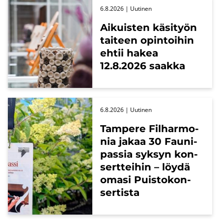
6.8.2026
| Uu­ti­nen
Ai­kuis­ten kä­si­työn
tai­teen opin­toi­hin
ehtii hakea
12.8.2026 saak­ka
6.8.2026
| Uu­ti­nen
Tam­pe­re Fil­har­mo­
nia jakaa 30 Fau­ni­
pas­sia syk­syn kon­
sert­tei­hin – löydä
omasi Puis­to­kon­
ser­tis­ta