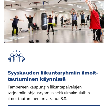
Syys­kau­den lii­kun­ta­ryh­miin il­moit­
tau­tu­mi­nen käyn­nis­sä
Tampereen kaupungin liikuntapalvelujen
tarjoamiin ohjausryhmiin sekä uimakouluihin
ilmoittautuminen on alkanut 3.8.