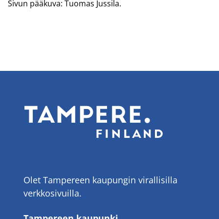
Sivun pää­ku­va: Tuo­mas Jus­si­la.
Olet Tampereen kaupungin virallisilla
verkkosivuilla.
Tampereen kaupunki