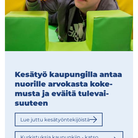
Ke­sä­työ kau­pun­gil­la antaa
nuo­ril­le ar­vo­kas­ta ko­ke­
mus­ta ja eväi­tä tu­le­vai­
suu­teen
Lue juttu ke­sä­työn­te­ki­jöis­tä
Kur­kis­tuk­sia kau­pun­kiin - katso