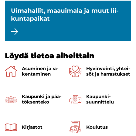
Ui­ma­hal­lit, maa­ui­ma­la ja muut lii­
kun­ta­pai­kat
Löydä tie­toa ai­heit­tain
Asu­mi­nen ja ra­
Hy­vin­voin­ti, yh­tei­
ken­ta­mi­nen
söt ja har­ras­tuk­set
Kau­pun­ki ja pää­
Kaupunki­
tök­sen­te­ko
suunnittelu
Kir­jas­tot
Kou­lu­tus