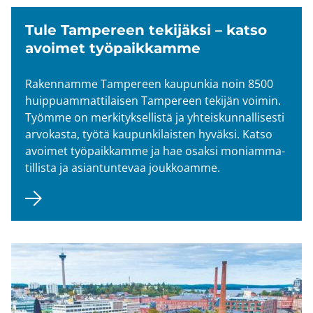
Tule Tam­pe­reen te­ki­jäk­si – katso
avoi­met työ­paik­kam­me
Ra­ken­nam­me Tam­pe­reen kau­pun­kia noin 8500
huip­puam­mat­ti­lai­sen Tam­pe­reen te­ki­jän voi­min.
Työm­me on mer­ki­tyk­sel­lis­tä ja yh­teis­kun­nal­li­ses­ti
ar­vo­kas­ta, työtä kau­pun­ki­lais­ten hy­väk­si. Katso
avoi­met työ­paik­kam­me ja hae osak­si mo­niam­ma­
til­lis­ta ja asian­tun­te­vaa jouk­koam­me.