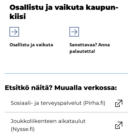
Osal­lis­tu ja vai­ku­ta kau­pun­
kii­si
Osallistu ja vaikuta
Sanottavaa? Anna
palautetta!
Et­sit­kö näitä? Muu­al­la ver­kos­sa:
Sosiaali-​ ja ter­veys­pal­ve­lut (Pirha.fi)
Jouk­ko­lii­ken­teen ai­ka­tau­lut
(Nysse.fi)