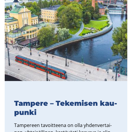
Tam­pe­re – Te­ke­mi­sen kau­
pun­ki
Tam­pe­reen ta­voit­tee­na on olla yh­den­ver­tai­