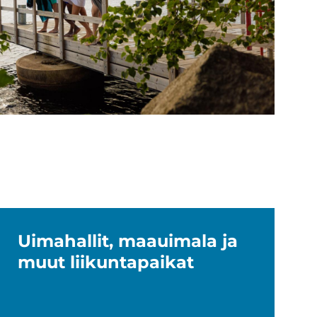
Ui­ma­hal­lit, maa­ui­ma­la ja
muut lii­kun­ta­pai­kat