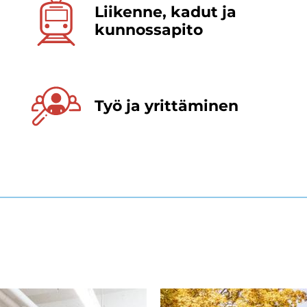
Lii­ken­ne, kadut ja
kun­nos­sa­pi­to
Työ ja yrit­tä­mi­nen