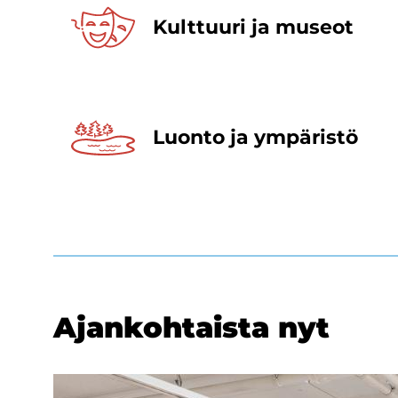
Kult­tuu­ri ja museot
Luon­to ja ym­pä­ris­tö
Ajan­koh­tais­ta nyt