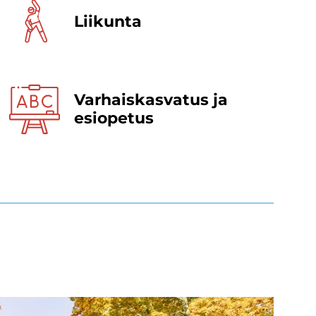
Lii­kun­ta
Varhais­kasvatus ja
esi­opetus