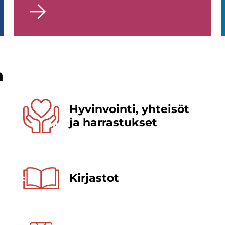
n
Hy­vin­voin­ti, yh­tei­söt
ja har­ras­tuk­set
Kir­jas­tot