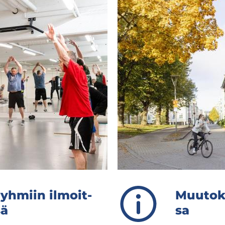
ryh­miin il­moit­
Muu­tok­s
sä
sa