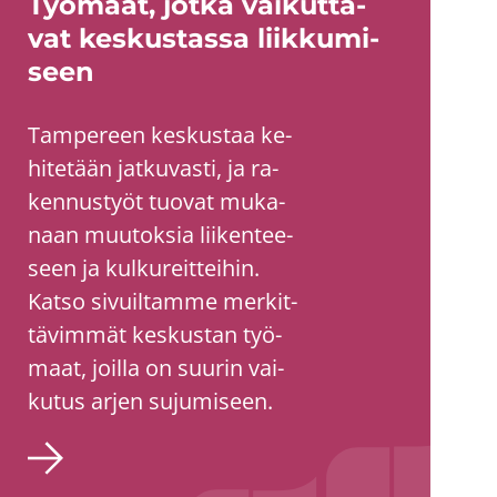
Työ­maat, jotka vai­kut­ta­
vat kes­kus­tas­sa liik­ku­mi­
seen
Tam­pe­reen kes­kus­taa ke­
hi­te­tään jat­ku­vas­ti, ja ra­
ken­nus­työt tuo­vat mu­ka­
naan muu­tok­sia lii­ken­tee­
seen ja kul­ku­reit­tei­hin.
Katso si­vuil­tam­me mer­kit­
tä­vim­mät kes­kus­tan työ­
maat, joil­la on suu­rin vai­
ku­tus arjen su­ju­mi­seen.