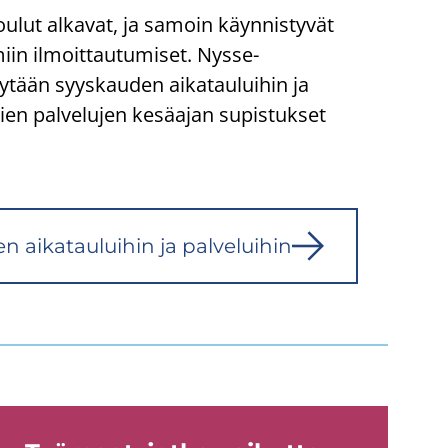
ulut alkavat, ja samoin käynnistyvät
miin ilmoittautumiset. Nysse-​
rytään syyskauden aikatauluihin ja
ien palvelujen kesäajan supistukset
 ai­ka­tau­lui­hin ja pal­ve­lui­hin