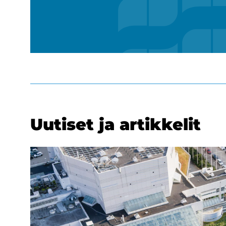
Uu­ti­set ja ar­tik­ke­lit