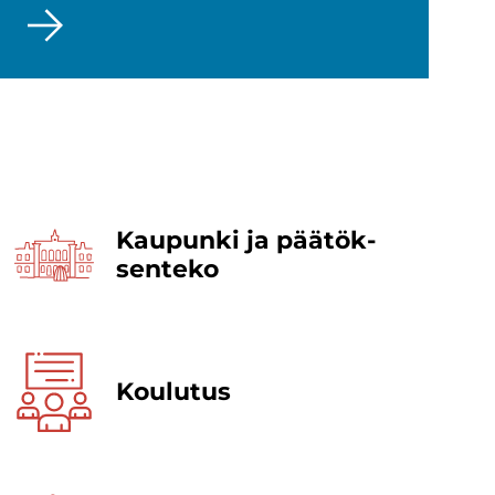
Kau­pun­ki ja pää­tök­
sen­te­ko
Kou­lu­tus