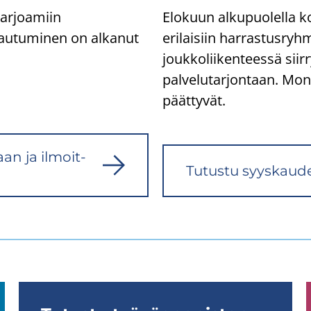
tarjoamiin
Elokuun alkupuolella ko
tautuminen on alkanut
erilaisiin harrastusryh
joukkoliikenteessä siir
palvelutarjontaan. Mon
päättyvät.
maan ja il­moit­
Tu­tus­tu syys­kau­den