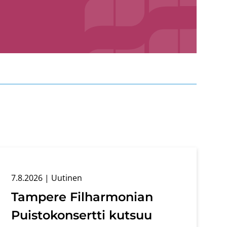
7.8.2026
| Uu­ti­nen
Tam­pe­re Fil­har­mo­nian
Puis­to­kon­sert­ti kut­suu