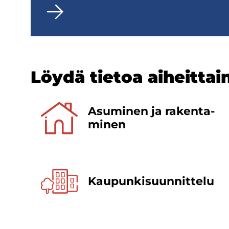
Löydä tie­toa ai­heit­tai
Asu­mi­nen ja ra­ken­ta­
mi­nen
Kaupunki­suunnittelu