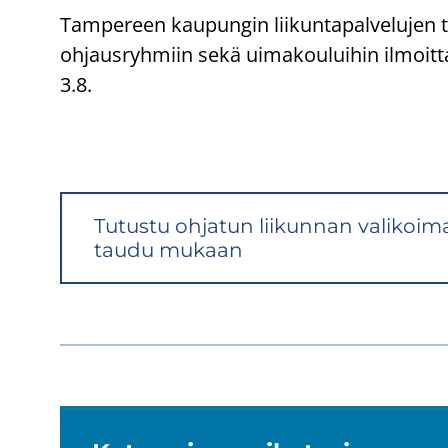
Tampereen kaupungin liikuntapalvelujen 
ohjausryhmiin sekä uimakouluihin ilmoit
3.8.
Tu­tus­tu oh­ja­tun lii­kun­nan va­li­koi­
tau­du mu­kaan