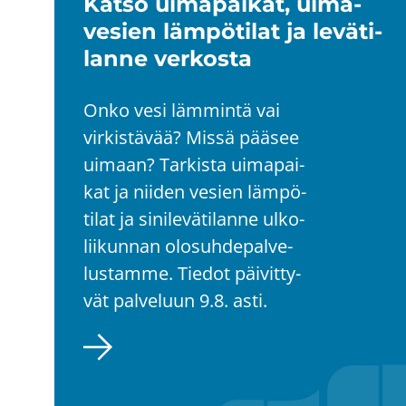
Katso ui­ma­pai­kat, ui­ma­
ve­sien läm­pö­ti­lat ja le­vä­ti­
lan­ne ver­kos­ta
Onko vesi läm­min­tä vai
vir­kis­tä­vää? Missä pää­see
ui­maan? Tar­kis­ta ui­ma­pai­
kat ja nii­den ve­sien läm­pö­
ti­lat ja si­ni­le­vä­ti­lan­ne ul­ko­
lii­kun­nan olo­suh­de­pal­ve­
lus­tam­me. Tie­dot päi­vit­ty­
vät pal­ve­luun 9.8. asti.