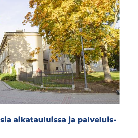
ia ai­ka­tau­luis­sa ja pal­ve­luis­