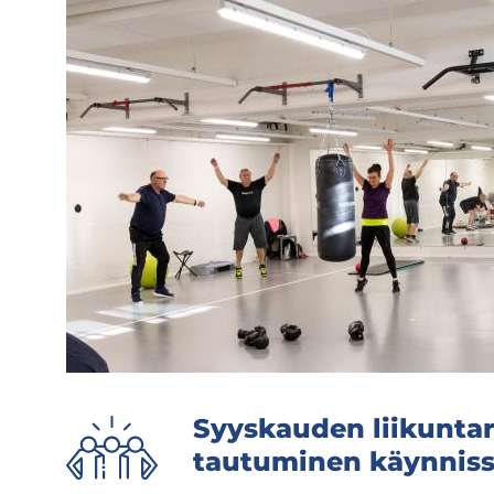
Syys­kau­den lii­kun­ta­
tau­tu­mi­nen käyn­nis­