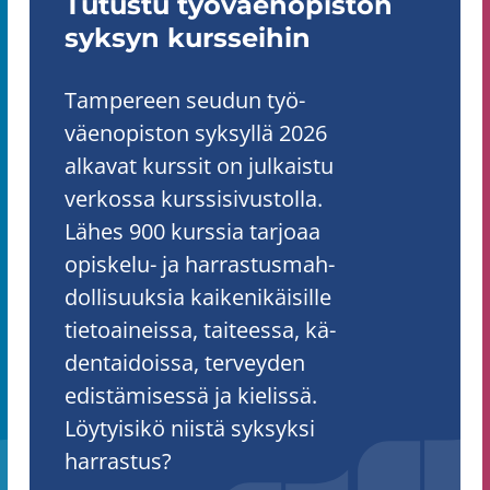
Tu­tus­tu työ­väen­opis­ton
syk­syn kurs­sei­hin
Tam­pe­reen seu­dun työ­
väen­opis­ton syk­syl­lä 2026
al­ka­vat kurs­sit on jul­kais­tu
ver­kos­sa kurs­si­si­vus­tol­la.
Lähes 900 kurs­sia tar­jo­aa
opiskelu-​ ja har­ras­tus­mah­
dol­li­suuk­sia kai­ke­ni­käi­sil­le
tie­toai­neis­sa, tai­tees­sa, kä­
den­tai­dois­sa, ter­vey­den
edis­tä­mi­ses­sä ja kie­lis­sä.
Löy­tyi­si­kö niis­tä syk­syk­si
har­ras­tus?