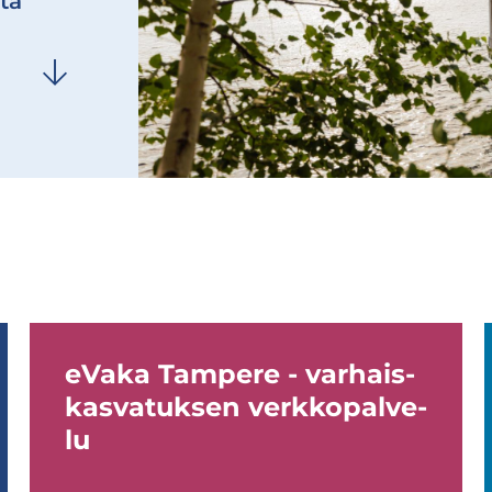
­ta
eVaka Tam­pe­re - var­hais­
kas­va­tuk­sen verk­ko­pal­ve­
lu