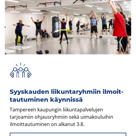
Syys­kau­den lii­kun­ta­ryh­miin il­moit­
tau­tu­mi­nen käyn­nis­sä
Tampereen kaupungin liikuntapalvelujen
tarjoamiin ohjausryhmiin sekä uimakouluihin
ilmoittautuminen on alkanut 3.8.