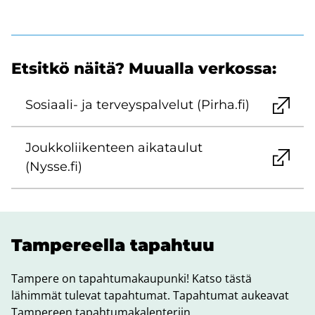
Et­sit­kö näitä? Muu­al­la ver­kos­sa:
Sosiaali-​ ja ter­veys­pal­ve­lut (Pirha.fi)
Jouk­ko­lii­ken­teen ai­ka­tau­lut
(Nysse.fi)
Tam­pe­reel­la ta­pah­tuu
Tampere on tapahtumakaupunki! Katso tästä
lähimmät tulevat tapahtumat. Tapahtumat aukeavat
Tampereen tapahtumakalenteriin