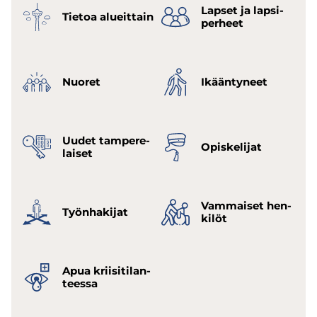
Lap­set ja lap­si­
Tie­toa alueit­tain
per­heet
Nuo­ret
Ikään­ty­neet
Uudet tam­pe­re­
Opis­ke­li­jat
lai­set
Vam­mai­set hen­
Työn­ha­ki­jat
ki­löt
Apua krii­si­ti­lan­
tees­sa