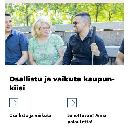
Osal­lis­tu ja vai­ku­ta kau­pun­
kii­si
Osallistu ja vaikuta
Sanottavaa? Anna
palautetta!