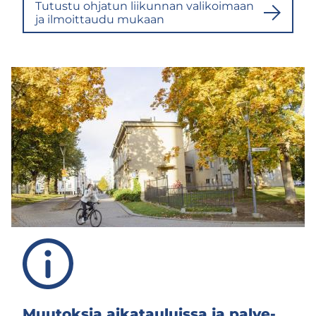
Tu­tus­tu oh­ja­tun lii­kun­nan va­li­koi­maan
ja il­moit­tau­du mu­kaan
Muu­tok­sia ai­ka­tau­luis­sa ja pal­ve­