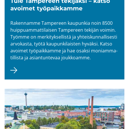
Tule Tam­pe­reen te­ki­jäk­si – katso
avoi­met työ­paik­kam­me
Ra­ken­nam­me Tam­pe­reen kau­pun­kia noin 8500
huip­puam­mat­ti­lai­sen Tam­pe­reen te­ki­jän voi­min.
Työm­me on mer­ki­tyk­sel­lis­tä ja yh­teis­kun­nal­li­ses­ti
ar­vo­kas­ta, työtä kau­pun­ki­lais­ten hy­väk­si. Katso
avoi­met työ­paik­kam­me ja hae osak­si mo­niam­ma­
til­lis­ta ja asian­tun­te­vaa jouk­koam­me.