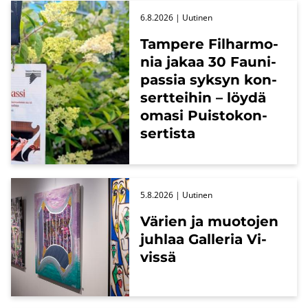
6.8.2026
| Uu­ti­nen
Tam­pe­re Fil­har­mo­
nia jakaa 30 Fau­ni­
pas­sia syk­syn kon­
sert­tei­hin – löydä
omasi Puis­to­kon­
ser­tis­ta
5.8.2026
| Uu­ti­nen
Vä­rien ja muo­to­jen
juh­laa Gal­le­ria Vi­
vis­sä