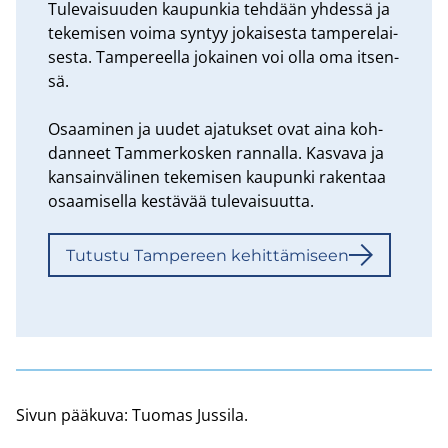
Tu­le­vai­suu­den kau­pun­kia teh­dään yh­des­sä ja
te­ke­mi­sen voima syn­tyy jo­kai­ses­ta tam­pe­re­lai­
ses­ta. Tam­pe­reel­la jo­kai­nen voi olla oma it­sen­
sä.
Osaa­mi­nen ja uudet aja­tuk­set ovat aina koh­
dan­neet Tam­mer­kos­ken ran­nal­la. Kas­va­va ja
kan­sain­vä­li­nen te­ke­mi­sen kau­pun­ki ra­ken­taa
osaa­mi­sel­la kes­tä­vää tu­le­vai­suut­ta.
Tu­tus­tu Tam­pe­reen ke­hit­tä­mi­seen
Sivun pää­ku­va: Tuo­mas Jus­si­la.