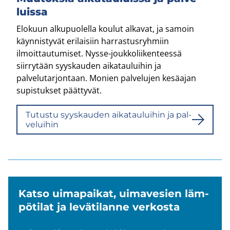
luis­sa
Elokuun alkupuolella koulut alkavat, ja samoin
käynnistyvät erilaisiin harrastusryhmiin
ilmoittautumiset. Nysse-​joukkoliikenteessä
siirrytään syyskauden aikatauluihin ja
palvelutarjontaan. Monien palvelujen kesäajan
supistukset päättyvät.
Tu­tus­tu syys­kau­den ai­ka­tau­lui­hin ja pal­
ve­lui­hin
Katso ui­ma­pai­kat, ui­ma­ve­sien läm­
pö­ti­lat ja le­vä­ti­lan­ne ver­kos­ta