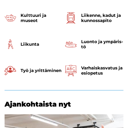
Kult­tuu­ri ja
Lii­ken­ne, kadut ja
museot
kun­nos­sa­pi­to
Luon­to ja ym­pä­ris­
Lii­kun­ta
tö
Varhais­kasvatus ja
Työ ja yrit­tä­mi­nen
esi­opetus
Ajan­koh­tais­ta nyt