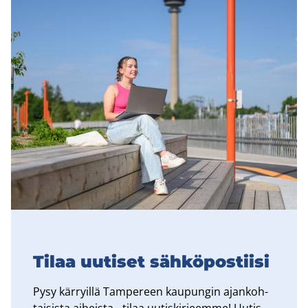
Tilaa uu­ti­set säh­kö­pos­tii­si
Pysy kär­ryil­lä Tam­pe­reen kau­pun­gin ajan­koh­