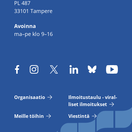
PL 487
33101 Tampere
Avoinna
ma–pe klo 9–16
Or­ga­ni­saa­tio
Il­moi­tus­tau­lu - vi­ral­
li­set il­moi­tuk­set
Meil­le töi­hin
Vies­tin­tä