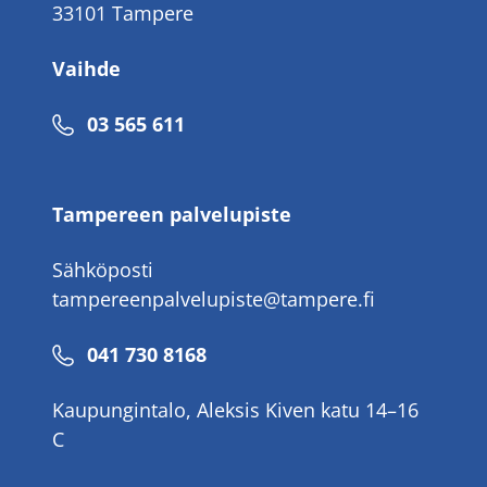
33101 Tampere
Vaihde
Puhelinnumero
03 565 611
Tampereen palvelupiste
Sähköposti
tampereenpalvelupiste@tampere.fi
Puhelinnumero
041 730 8168
Kaupungintalo, Aleksis Kiven katu 14–16
C