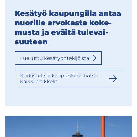
Ke­sä­työ kau­pun­gil­la antaa
nuo­ril­le ar­vo­kas­ta ko­ke­
mus­ta ja eväi­tä tu­le­vai­
suu­teen
Lue juttu ke­sä­työn­te­ki­jöis­tä
Kur­kis­tuk­sia kau­pun­kiin - katso
kaik­ki ar­tik­ke­lit