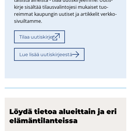
tai­sis­ta ai­heis­ta - tilaa uu­tis­kir­jeem­me! Uu­tis­
kir­je si­säl­tää ti­laus­va­lin­to­je­si mu­kai­set tuo­
reim­mat kau­pun­gin uu­ti­set ja ar­tik­ke­lit verk­ko­
si­vuil­tam­me.
Tilaa uu­tis­kir­je
Lue lisää uu­tis­kir­jees­tä
Löydä tie­toa alueit­tain ja eri
elä­män­ti­lan­teis­sa