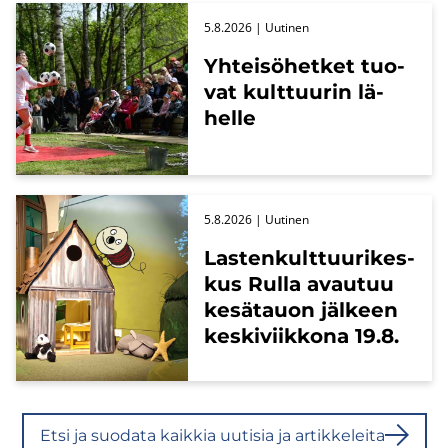
5.8.2026
| Uu­ti­nen
Yh­tei­sö­het­ket tuo­
vat kult­tuu­rin lä­
hel­le
5.8.2026
| Uu­ti­nen
Las­ten­kult­tuu­ri­kes­
kus Rulla avau­tuu
ke­sä­tauon jäl­keen
kes­ki­viik­ko­na 19.8.
Etsi ja suo­da­ta kaik­kia uu­ti­sia ja ar­tik­ke­lei­ta