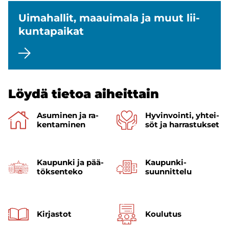
Ui­ma­hal­lit, maa­ui­ma­la ja muut lii­
kun­ta­pai­kat
Löydä tie­toa ai­heit­tain
Asu­mi­nen ja ra­
Hy­vin­voin­ti, yh­tei­
ken­ta­mi­nen
söt ja har­ras­tuk­set
Kau­pun­ki ja pää­
Kaupunki­
tök­sen­te­ko
suunnittelu
Kir­jas­tot
Kou­lu­tus