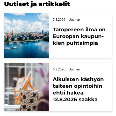
Uu­ti­set ja ar­tik­ke­lit
7.8.2026
| Uu­ti­nen
Tam­pe­reen ilma on
Eu­roo­pan kau­pun­
kien puh­taim­pia
6.8.2026
| Uu­ti­nen
Ai­kuis­ten kä­si­työn
tai­teen opin­toi­hin
ehtii hakea
12.8.2026 saak­ka