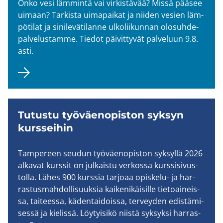
Onko vesi läm­min­tä vai vir­kis­tä­vää? Missä pää­see
ui­maan? Tar­kis­ta ui­ma­pai­kat ja nii­den ve­sien läm­
pö­ti­lat ja si­ni­le­vä­ti­lan­ne ul­ko­lii­kun­nan olo­suh­de­
pal­ve­lus­tam­me. Tie­dot päi­vit­ty­vät pal­ve­luun 9.8.
asti.
Tu­tus­tu työ­väen­opis­ton syk­syn
kurs­sei­hin
Tam­pe­reen seu­dun työ­väen­opis­ton syk­syl­lä 2026
al­ka­vat kurs­sit on jul­kais­tu ver­kos­sa kurs­si­si­vus­
tol­la. Lähes 900 kurs­sia tar­jo­aa opiskelu-​ ja har­
ras­tus­mah­dol­li­suuk­sia kai­ke­ni­käi­sil­le tie­toai­neis­
sa, tai­tees­sa, kä­den­tai­dois­sa, ter­vey­den edis­tä­mi­
ses­sä ja kie­lis­sä. Löy­tyi­si­kö niis­tä syk­syk­si har­ras­