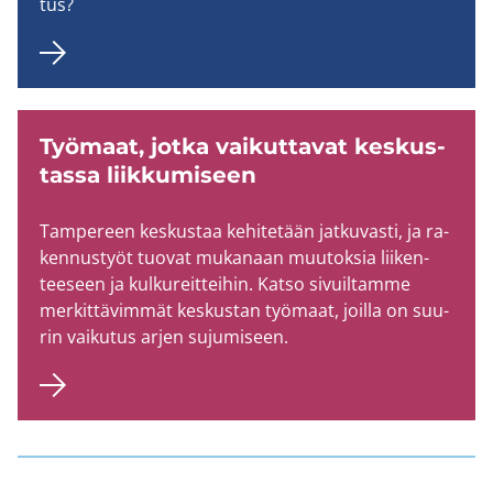
tus?
Työ­maat, jotka vai­kut­ta­vat kes­kus­
tas­sa liik­ku­mi­seen
Tam­pe­reen kes­kus­taa ke­hi­te­tään jat­ku­vas­ti, ja ra­
ken­nus­työt tuo­vat mu­ka­naan muu­tok­sia lii­ken­
tee­seen ja kul­ku­reit­tei­hin. Katso si­vuil­tam­me
mer­kit­tä­vim­mät kes­kus­tan työ­maat, joil­la on suu­
rin vai­ku­tus arjen su­ju­mi­seen.