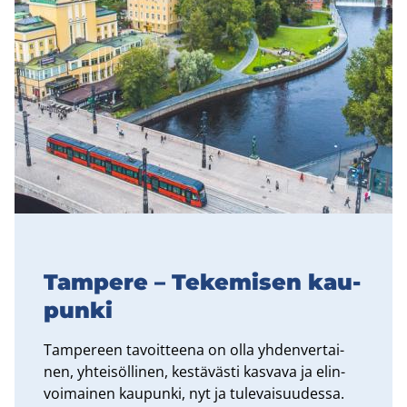
Tam­pe­re – Te­ke­mi­sen kau­
pun­ki
Tam­pe­reen ta­voit­tee­na on olla yh­den­ver­tai­
nen, yh­tei­söl­li­nen, kes­tä­väs­ti kas­va­va ja elin­
voi­mai­nen kau­pun­ki, nyt ja tu­le­vai­suu­des­sa.