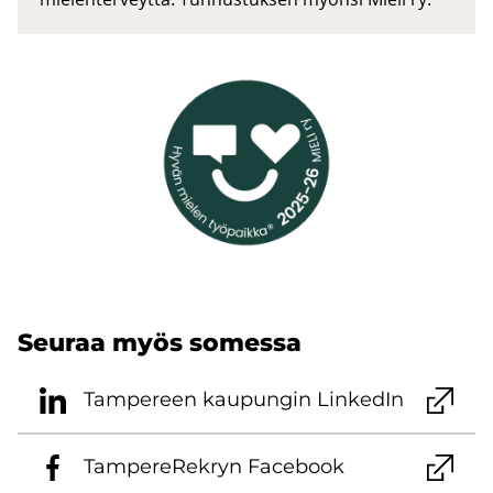
Seu­raa myös so­mes­sa
Tam­pe­reen kau­pun­gin Lin­ke­dIn
Tam­pe­re­Rek­ryn Face­book