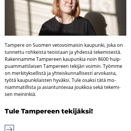
Tam­pe­re on Suo­men ve­to­voi­mai­sin kau­pun­ki, joka on
tun­net­tu roh­keis­ta teois­taan ja yh­des­sä te­ke­mi­ses­tä.
Ra­ken­nam­me Tam­pe­reen kau­pun­kia noin 8600 huip­
puam­mat­ti­lai­sen Tam­pe­reen te­ki­jän voi­min. Työm­me
on mer­ki­tyk­sel­lis­tä ja yh­teis­kun­nal­li­ses­ti ar­vo­kas­ta,
työtä kau­pun­ki­lais­ten hy­väk­si. Tule osak­si tätä mo­
niam­ma­til­lis­ta ja asian­tun­te­vaa jouk­koa sekä te­ke­mi­
sen mei­nin­kiä.
Tule Tam­pe­reen te­ki­jäk­si!