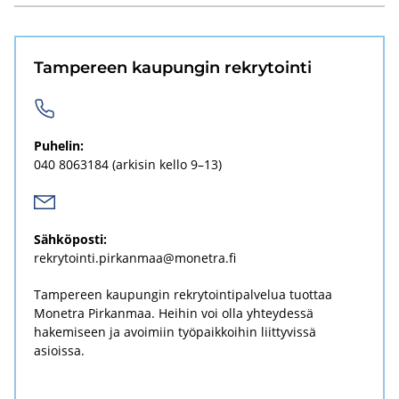
Tam­pe­reen kau­pun­gin rek­ry­toin­ti
Pu­he­lin:
040 8063184
(ar­ki­sin kello 9–13)
Säh­kö­pos­ti:
rek­ry­toin­ti.pir­kan­maa@mo­net­ra.fi
Tampereen kaupungin rekrytointipalvelua tuottaa
Monetra Pirkanmaa. Heihin voi olla yhteydessä
hakemiseen ja avoimiin työpaikkoihin liittyvissä
asioissa.