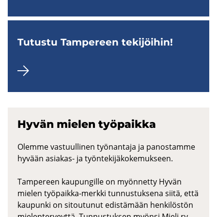
Tu­tus­tu Tam­pe­reen te­ki­jöi­hin!
Hyvän mie­len työ­paik­ka
Olemme vastuullinen työnantaja ja panostamme
hyvään asiakas- ja työntekijäkokemukseen.
Tampereen kaupungille on myönnetty Hyvän
mielen työpaikka-merkki tunnustuksena siitä, että
kaupunki on sitoutunut edistämään henkilöstön
mielenterveyttä. Tunnustuksen myönsi Mieli ry.