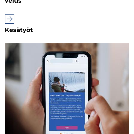
ve­lus
Ke­sä­työt