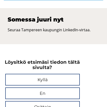
So­mes­sa juuri nyt
Seuraa Tampereen kaupungin LinkedIn-virtaa.
Löysitkö etsimäsi tiedon tältä
sivulta?
Kyllä
En
Osittain