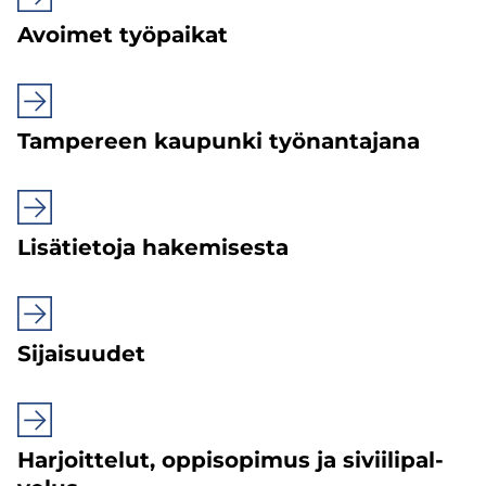
Avoi­met työ­pai­kat
Tam­pe­reen kau­pun­ki työn­antajana
Li­sä­tie­to­ja ha­ke­mi­ses­ta
Si­jai­suu­det
Har­joit­te­lut, op­pi­so­pi­mus ja si­vii­li­pal­