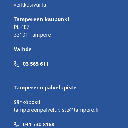
verkkosivuilla.
Tampereen kaupunki
PL 487
33101 Tampere
Vaihde
Puhelinnumero
03 565 611
Tampereen palvelupiste
Sähköposti
tampereenpalvelupiste@tampere.fi
Puhelinnumero
041 730 8168