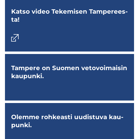
Katso video Te­ke­mi­sen Tam­pe­rees­
ta!
Tam­pe­re on Suo­men ve­to­voi­mai­sin
kau­pun­ki.
Olem­me roh­keas­ti uu­dis­tu­va kau­
pun­ki.