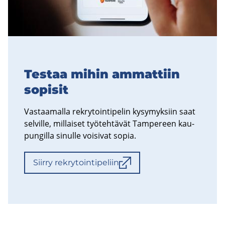
Tes­taa mihin am­mat­tiin
so­pi­sit
Vas­taa­mal­la rek­ry­toin­ti­pe­lin ky­sy­myk­siin saat
sel­vil­le, mil­lai­set työ­teh­tä­vät Tam­pe­reen kau­
pun­gil­la si­nul­le voi­si­vat sopia.
Siir­ry rek­ry­toin­ti­pe­liin