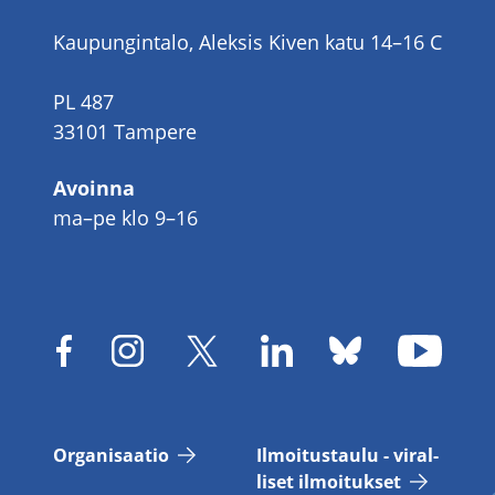
Kaupungintalo, Aleksis Kiven katu 14–16 C
PL 487
33101 Tampere
Avoinna
ma–pe klo 9–16
Or­ga­ni­saa­tio
Il­moi­tus­tau­lu - vi­ral­
li­set il­moi­tuk­set