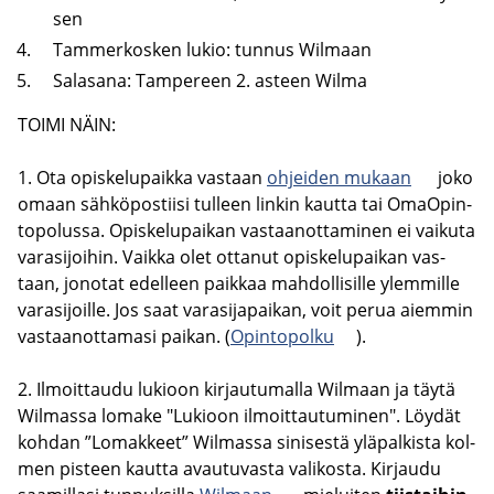
sen
Tam­mer­kos­ken lukio: tun­nus Wilmaan
Sa­la­sa­na: Tam­pe­reen 2. as­teen Wilma
TOIMI NÄIN:
1. Ota opis­ke­lu­paik­ka vas­taan
oh­jei­den mu­kaan
joko
omaan säh­kö­pos­tii­si tul­leen lin­kin kaut­ta tai OmaO­pin­
to­po­lus­sa. Opis­ke­lu­pai­kan vas­taa­not­ta­mi­nen ei vai­ku­ta
va­ra­si­joi­hin. Vaik­ka olet ot­ta­nut opis­ke­lu­pai­kan vas­
taan, jo­no­tat edel­leen paik­kaa mah­dol­li­sil­le ylem­mil­le
va­ra­si­joil­le. Jos saat va­ra­si­ja­pai­kan, voit perua ai­em­min
vas­taa­not­ta­ma­si pai­kan. (
Opin­to­pol­ku
).
2. Il­moit­tau­du lu­kioon kir­jau­tu­mal­la Wilmaan ja täytä
Wilmassa lo­ma­ke "Lu­kioon il­moit­tau­tu­mi­nen". Löy­dät
koh­dan ”Lo­mak­keet” Wilmassa si­ni­ses­tä ylä­pal­kis­ta kol­
men pis­teen kaut­ta avau­tu­vas­ta va­li­kos­ta. Kir­jau­du