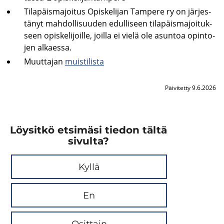
Ti­la­päis­ma­joi­tus Opis­ke­li­jan Tam­pe­re ry on jär­jes­
tä­nyt mah­dol­li­suu­den edul­li­seen ti­la­päis­ma­joi­tuk­
seen opis­ke­li­joil­le, joil­la ei vielä ole asun­toa opin­to­
jen al­kaes­sa.
Muut­ta­jan
muis­ti­lis­ta
Päivitetty 9.6.2026
Löysitkö etsimäsi tiedon tältä
sivulta?
Kyllä
En
Osittain