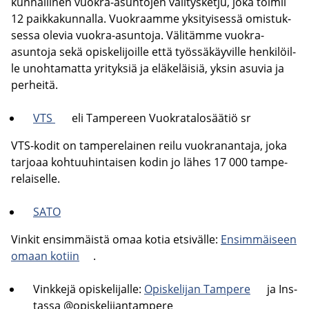
kun­nal­li­nen vuokra-​asuntojen vä­li­tys­ket­ju, joka toi­mii
12 paik­ka­kun­nal­la. Vuo­kraam­me yk­si­tyi­ses­sä omis­tuk­
ses­sa ole­via vuokra-​asuntoja. Vä­li­täm­me vuokra-​
asuntoja sekä opis­ke­li­joil­le että työs­sä­käy­vil­le hen­ki­löil­
le unoh­ta­mat­ta yri­tyk­siä ja elä­ke­läi­siä, yksin asu­via ja
per­hei­tä.
VTS
eli Tam­pe­reen Vuo­kra­ta­lo­sää­tiö sr
VTS-​kodit on tam­pe­re­lai­nen reilu vuo­kra­nan­ta­ja, joka
tar­jo­aa koh­tuu­hin­tai­sen kodin jo lähes 17 000 tam­pe­
re­lai­sel­le.
SATO
Vin­kit en­sim­mäis­tä omaa kotia et­si­väl­le:
En­sim­mäi­seen
omaan ko­tiin
.
Vink­ke­jä opis­ke­li­jal­le:
Opis­ke­li­jan Tam­pe­re
ja Ins­
tas­sa @opis­ke­li­jan­tam­pe­re