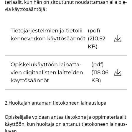
te­ri­aa­lit, kun hän on si­tou­tu­nut nou­dat­ta­maan alla ole­
via käyt­tö­sään­tö­jä :
Tie­to­jär­jes­tel­mien ja tie­to­lii­
(pdf)
ken­ne­ver­kon käyt­tö­sään­nöt
(210.52
KB)
Opis­ke­lu­käyt­töön lai­nat­ta­
(pdf)
vien di­gi­taa­lis­ten lait­tei­den
(118.06
käyt­tö­sään­nöt
KB)
2.Huol­ta­jan an­ta­man tie­to­ko­neen lai­naus­lu­pa
Opis­ke­li­jal­le voi­daan antaa tie­to­ko­ne ja op­pi­ma­te­ri­aa­lit
käyt­töön, kun huol­ta­ja on an­ta­nut tie­to­ko­neen lai­naus­
lu­van.