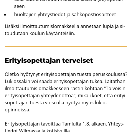
seen
huol­ta­jien yh­teys­tie­dot ja säh­kö­pos­tio­soit­teet
Li­säk­si il­moit­tau­tu­mis­lo­mak­keel­la an­ne­taan lupia ja si­
tou­du­taan kou­lun käy­tän­tei­siin.
Eri­tyi­so­pet­ta­jan ter­vei­set
Olet­ko hyö­ty­nyt eri­tyi­so­pet­ta­jan tues­ta pe­rus­kou­lus­sa?
Lu­kios­sa­kin voi saada eri­tyi­so­pet­ta­jan tukea. Lai­tat­han
il­moit­tau­tu­mis­lo­mak­kee­seen ras­tin koh­taan "Toi­voi­sin
eri­tyi­so­pet­ta­jan yh­tey­den­ot­toa", mi­kä­li koet, että eri­tyi­
so­pet­ta­jan tues­ta voisi olla hyö­tyä myös lukio-​
opinnoissa.
Eri­tyi­so­pet­ta­jan ta­voit­taa Tam­lul­ta 1.8. al­kaen. Yh­teys­
tie­dot Wilmassa ja ko­ti­si­vuil­la.