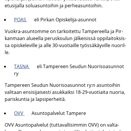
etusi­jal­la so­lua­sun­toi­hin ja per­hea­sun­toi­hin.
POAS
eli Pir­kan Opiskelija-​asunnot
Vuokra-​asuntomme on tar­koi­tet­tu Tam­pe­reel­la ja Pir­
kan­maan alu­eel­la pe­rus­kou­lun jäl­kei­sis­sä op­pi­lai­tok­sis­
sa opis­ke­le­vil­le ja alle 30-​vuotiaille työs­sä­käy­vil­le nuo­ril­
le.
TASNA
eli Tam­pe­reen Seu­dun Nuo­ri­soa­sun­not
ry
Tam­pe­reen Seu­dun Nuo­ri­soa­sun­not ry:n asun­toi­hin
va­li­taan en­si­si­jai­ses­ti asuk­kaik­si 18-29-​vuotiaita nuo­ria,
pa­ris­kun­tia ja lap­si­per­hei­tä.
OVV
Asun­to­pal­ve­lut Tam­pe­re
OVV Asun­to­pal­ve­lut (tut­ta­val­li­sim­min OVV) on val­ta­