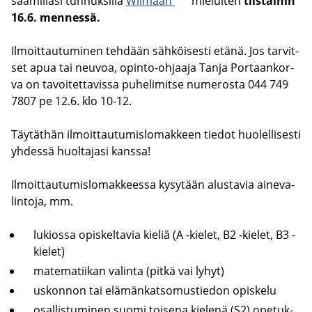
saa­mil­la­si tun­nuk­sil­la
Wilmaan
mie­lui­ten
tiis­tai­hin
16.6. men­nes­sä.
Il­moit­tau­tu­mi­nen teh­dään säh­köi­ses­ti etänä. Jos tar­vit­
set apua tai neu­voa, opinto-​ohjaaja Tanja Por­taan­kor­
va on ta­voi­tet­ta­vis­sa pu­he­li­mit­se nu­me­ros­ta 044 749
7807 pe 12.6. klo 10-12.
Täy­tät­hän il­moit­tau­tu­mis­lo­mak­keen tie­dot huo­lel­li­ses­ti
yh­des­sä huol­ta­ja­si kans­sa!
Il­moit­tau­tu­mis­lo­mak­kees­sa ky­sy­tään alus­ta­via ai­ne­va­
lin­to­ja, mm.
lu­kios­sa opis­kel­ta­via kie­liä (A -​kielet, B2 -​kielet, B3 -​
kielet)
ma­te­ma­tii­kan va­lin­ta (pitkä vai lyhyt)
us­kon­non tai elä­män­kat­so­mus­tie­don opis­ke­lu
osal­lis­tu­mi­nen suomi toi­se­na kie­le­nä (S2) ope­tuk­