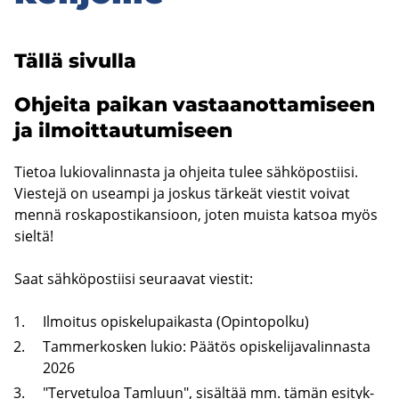
Tällä si­vul­la
Oh­jei­ta pai­kan vas­taa­not­ta­mi­seen
ja il­moit­tau­tu­mi­seen
Tie­toa lu­kio­va­lin­nas­ta ja oh­jei­ta tulee säh­kö­pos­tii­si.
Vies­te­jä on useam­pi ja jos­kus tär­keät vies­tit voi­vat
mennä ros­ka­pos­ti­kan­sioon, joten muis­ta kat­soa myös
siel­tä!
Saat säh­kö­pos­tii­si seu­raa­vat vies­tit:
Il­moi­tus opis­ke­lu­pai­kas­ta (Opin­to­pol­ku)
Tam­mer­kos­ken lukio: Pää­tös opis­ke­li­ja­va­lin­nas­ta
2026
"Ter­ve­tu­loa Tam­luun", si­säl­tää mm. tämän esi­tyk­