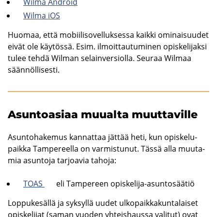
Wilma Android
Wilma iOS
Huo­maa, että mo­bii­li­so­vel­luk­ses­sa kaik­ki omi­nai­suu­det
eivät ole käy­tös­sä. Esim. il­moit­tau­tu­mi­nen opis­ke­li­jak­si
tulee tehdä Wilman se­lain­ver­siol­la. Seu­raa Wilmaa
sään­nöl­li­ses­ti.
Asun­toa­si­aa muu­al­ta muut­ta­vil­le
Asun­to­ha­ke­mus kan­nat­taa jät­tää heti, kun opis­ke­lu­
paik­ka Tam­pe­reel­la on var­mis­tu­nut. Tässä alla muu­ta­
mia asun­to­ja tar­joa­via ta­ho­ja:
TOAS
eli Tam­pe­reen opiskelija-​asuntosäätiö
Lop­pu­ke­säl­lä ja syk­syl­lä uudet ul­ko­paik­ka­kun­ta­lai­set
opis­ke­li­jat (saman vuo­den yh­teis­haus­sa va­li­tut) ovat