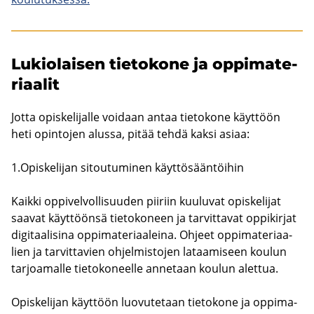
Lu­kio­lai­sen tie­to­ko­ne ja op­pi­ma­te­
ri­aa­lit
Jotta opis­ke­li­jal­le voi­daan antaa tie­to­ko­ne käyt­töön
heti opin­to­jen alus­sa, pitää tehdä kaksi asiaa:
1.Opis­ke­li­jan si­tou­tu­mi­nen käyt­tö­sään­töi­hin
Kaik­ki op­pi­vel­vol­li­suu­den pii­riin kuu­lu­vat opis­ke­li­jat
saa­vat käyt­töön­sä tie­to­ko­neen ja tar­vit­ta­vat op­pi­kir­jat
di­gi­taa­li­si­na op­pi­ma­te­ri­aa­lei­na. Oh­jeet op­pi­ma­te­ri­aa­
lien ja tar­vit­ta­vien oh­jel­mis­to­jen la­taa­mi­seen kou­lun
tar­joa­mal­le tie­to­ko­neel­le an­ne­taan kou­lun alet­tua.
Opis­ke­li­jan käyt­töön luo­vu­te­taan tie­to­ko­ne ja op­pi­ma­