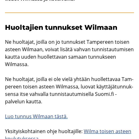
Huol­ta­jien tun­nuk­set Wilmaan
Ne huol­ta­jat, joil­la on jo tun­nuk­set Tam­pe­reen toi­sen
as­teen Wilmaan, voi­vat li­sä­tä vah­van tun­nis­tau­tu­mi­sen
kaut­ta uuden huol­let­ta­van sa­maan tun­nuk­seen
Wilmassa.
Ne huol­ta­jat, joil­la ei ole vielä yh­tään huol­let­ta­vaa Tam­
pe­reen toi­sen as­teen Wilmassa, luo­vat käyt­tä­jä­tun­nuk­
sen­sa itse vah­val­la tun­nis­tau­tu­mi­sel­la Suomi.fi -​
palvelun kaut­ta.
Luo tun­nus Wilmaan tästä.
Yk­si­tyis­koh­tai­nen ohje huol­ta­jil­le:
Wilma toi­sen as­teen
kou­lu­tuk­ses­sa.