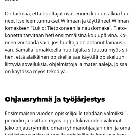
On tär­ke­ää, että huol­ta­jat ovat ennen kou­lun alkua luo­
neet it­sel­leen tun­nuk­set Wilmaan ja täyt­tä­neet Wilman
lo­mak­keen "Lukio: Tie­to­ko­neen lai­naus­lo­ma­ke". Tie­to­
ko­net­ta tar­vi­taan heti en­sim­mäi­si­nä kou­lu­päi­vi­nä. Ko­
neen voi saada vain, jos huol­ta­ja on an­ta­nut lai­naus­lu­
van. Sa­mal­la lo­mak­keel­la huol­ta­jal­ta si­tou­tuu myös sii­
hen, että alai­käi­nen opis­ke­li­ja saa käyt­tää opis­ke­luun
liit­ty­viä so­vel­luk­sia, oh­jel­mis­to­ja ja ma­te­ri­aa­le­ja, jois­sa
on käy­tös­sä myös te­ko­ä­lyä.
Oh­jaus­ryh­mä ja työ­jär­jes­tys
En­sim­mäi­sen vuo­den opis­ke­li­joil­le teh­dään val­miik­si 1.
pe­rio­din ja osit­tain myös lop­pu­lu­ku­vuo­den va­lin­nat.
Jako oh­jaus­ryh­miin, oman ryh­mä­noh­jaa­jan nimi ja oma
työ­jär­jes­tys nä­ky­vät uusil­la opis­ke­li­joil­la kou­lun al­kaes­