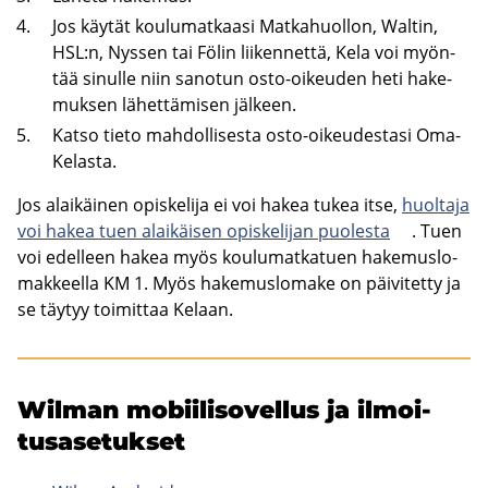
Jos käy­tät kou­lu­mat­kaa­si Mat­ka­huol­lon, Waltin,
HSL:n, Nys­sen tai Fölin lii­ken­net­tä, Kela voi myön­
tää si­nul­le niin sa­no­tun osto-​oikeuden heti ha­ke­
muk­sen lä­het­tä­mi­sen jäl­keen.
Katso tieto mah­dol­li­ses­ta osto-​oikeudestasi Oma­
Ke­las­ta.
Jos alai­käi­nen opis­ke­li­ja ei voi hakea tukea itse,
huol­ta­ja
voi hakea tuen alai­käi­sen opis­ke­li­jan puo­les­ta
. Tuen
voi edel­leen hakea myös kou­lu­mat­ka­tuen ha­ke­mus­lo­
mak­keel­la KM 1. Myös ha­ke­mus­lo­ma­ke on päi­vi­tet­ty ja
se täy­tyy toi­mit­taa Ke­laan.
Wilman mo­bii­li­so­vel­lus ja il­moi­
tus­a­se­tuk­set