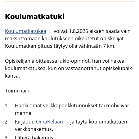
Kou­lu­mat­ka­tu­ki
Kou­lu­mat­ka­tu­kea
voi­vat 1.8.2025 al­kaen saada vain
mak­sut­to­maan kou­lu­tuk­seen oi­keu­te­tut opis­ke­li­jat.
Kou­lu­mat­kan pi­tuus täy­tyy olla vä­hin­tään 7 km.
Opis­ke­li­jan aloit­taes­sa lukio-​opinnot, hän voi hakea
kou­lu­mat­ka­tu­kea, kun on vas­taa­not­ta­nut opis­ke­lu­paik­
kan­sa.
Toimi näin:
Hanki omat verk­ko­pank­ki­tun­nuk­set tai mo­bii­li­var­
men­ne.
Kir­jau­du
Oma­Ke­laan
ja täytä kou­lu­mat­ka­tuen
verk­ko­ha­ke­mus.
Lä­he­tä ha­ke­mus.