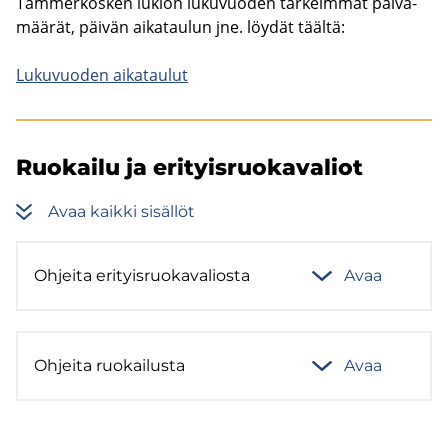
Tam­mer­kos­ken lu­kion lu­ku­vuo­den tär­keim­mät päi­vä­
mää­rät, päi­vän ai­ka­tau­lun jne. löy­dät tääl­tä:
Lu­ku­vuo­den ai­ka­tau­lut
Ruo­kai­lu ja eri­tyis­ruo­ka­va­liot
Avaa kaik­ki si­säl­löt
Oh­jei­ta eri­tyis­ruo­ka­va­lios­ta
Avaa
Oh­jei­ta ruo­kai­lus­ta
Avaa