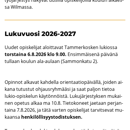
sa Wilmassa.
Lu­ku­vuo­si 2026-2027
Uudet opis­ke­li­jat aloit­ta­vat Tam­mer­kos­ken lu­kios­sa
tors­tai­na 6.8.2026 klo 9.00.
En­sim­mäi­se­nä päi­vä­nä
tul­laan kou­lun ala-​aulaan (Sam­mon­ka­tu 2).
Opin­not al­ka­vat kah­del­la orien­taa­tio­päi­väl­lä, joi­den ai­
ka­na tu­tus­tut oh­jaus­ryh­mää­si ja saat pal­jon tie­toa
lukio-​opiskelun käy­tön­nöis­tä. Lu­ku­jär­jes­tyk­sen mu­kai­
nen ope­tus alkaa ma 10.8. Tie­to­ko­neet jae­taan per­jan­
tai­na 7.8.2026, ja tätä var­ten opis­ke­li­jat tar­vit­se­vat mu­
kaan­sa
hen­ki­löl­li­syys­to­dis­tuk­sen.