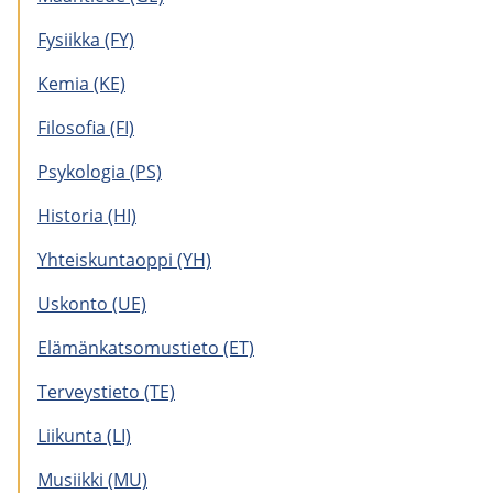
Fy­siik­ka (FY)
Kemia (KE)
Fi­lo­so­fia (FI)
Psy­ko­lo­gia (PS)
His­to­ria (HI)
Yh­teis­kun­taop­pi (YH)
Us­kon­to (UE)
Elä­män­kat­so­mus­tie­to (ET)
Ter­veys­tie­to (TE)
Lii­kun­ta (LI)
Musiik­ki (MU)