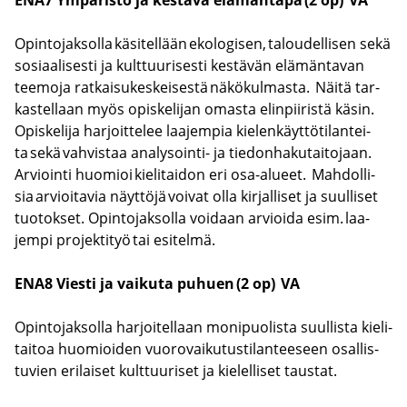
Opin­to­jak­sol­la kä­si­tel­lään eko­lo­gi­sen, ta­lou­del­li­sen sekä
so­si­aa­li­ses­ti ja kult­tuu­ri­ses­ti kes­tä­vän elä­män­ta­van
tee­mo­ja rat­kai­su­kes­kei­ses­tä nä­kö­kul­mas­ta. Näitä tar­
kas­tel­laan myös opis­ke­li­jan omas­ta elin­pii­ris­tä käsin.
Opis­ke­li­ja har­joit­te­lee laa­jem­pia kie­len­käyt­tö­ti­lan­tei­
ta sekä vah­vis­taa analysointi-​ ja tie­don­ha­ku­tai­to­jaan.
Ar­vioin­ti huo­mioi kie­li­tai­don eri osa-​alueet. Mah­dol­li­
sia ar­vioi­ta­via näyt­tö­jä voi­vat olla kir­jal­li­set ja suul­li­set
tuo­tok­set. Opin­to­jak­sol­la voi­daan ar­vioi­da esim. laa­
jem­pi pro­jek­ti­työ tai esi­tel­mä.
ENA8 Vies­ti ja vai­ku­ta pu­huen (2 op) VA
Opin­to­jak­sol­la har­joi­tel­laan mo­ni­puo­lis­ta suul­lis­ta kie­li­
tai­toa huo­mioi­den vuo­ro­vai­ku­tus­ti­lan­tee­seen osal­lis­
tu­vien eri­lai­set kult­tuu­ri­set ja kie­lel­li­set taus­tat.