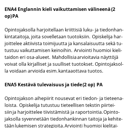
ENA4 Englan­nin kieli vai­kut­ta­mi­sen vä­li­nee­nä (2
op)
PA
Opin­to­jak­sol­la har­joi­tel­laan kriit­ti­siä luku- ja tie­don­han­
kin­ta­tai­to­ja, joita so­vel­le­taan tuo­tok­siin. Opis­ke­li­ja har­
joit­te­lee ak­tii­vis­ta toi­mi­juut­ta ja kan­sa­lai­suut­ta sekä tu­
tus­tuu vai­kut­ta­mi­sen kei­noi­hin. Ar­vioin­ti huo­mioi kie­li­
tai­don eri osa-​alueet. Mah­dol­li­sia ar­vioi­ta­via näyt­tö­jä
voi­vat olla kir­jal­li­set ja suul­li­set tuo­tok­set. Opin­to­jak­sol­
la voi­daan ar­vioi­da esim. kan­taa­ot­ta­va tuo­tos.
ENA5 Kes­tä­vä tu­le­vai­suus ja tiede (2 op)
PA
Opin­to­jak­son ai­he­pii­rit nouse­vat eri tiedon-​ ja tie­tee­na­
lois­ta. Opis­ke­li­ja tu­tus­tuu tie­teel­li­sen teks­tin piir­tei­
siin ja har­joit­te­lee tii­vis­tä­mis­tä ja ra­por­toin­tia. Opin­to­
jak­sol­la sy­ven­ne­tään tie­don­han­kin­nan tai­to­ja ja ke­hi­te­
tään lu­ke­mi­sen stra­te­gioi­ta. Ar­vioin­ti huo­mioi kie­li­tai­