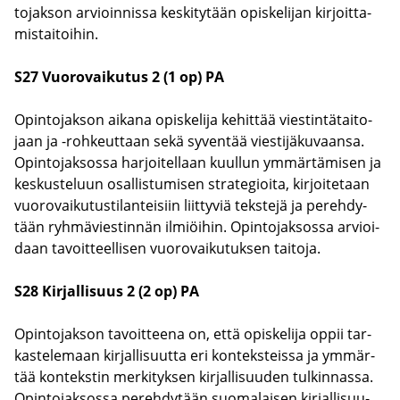
to­jak­son ar­vioin­nis­sa kes­ki­ty­tään opis­ke­li­jan kir­joit­ta­
mis­tai­toi­hin.
S27 Vuo­ro­vai­ku­tus 2 (1 op) PA
Opin­to­jak­son ai­ka­na opis­ke­li­ja ke­hit­tää vies­tin­tä­tai­to­
jaan ja -​rohkeuttaan sekä sy­ven­tää vies­ti­jä­ku­vaan­sa.
Opin­to­jak­sos­sa har­joi­tel­laan kuul­lun ym­mär­tä­mi­sen ja
kes­kus­te­luun osal­lis­tu­mi­sen stra­te­gioi­ta, kir­joi­te­taan
vuo­ro­vai­ku­tus­ti­lan­tei­siin liit­ty­viä teks­te­jä ja pe­reh­dy­
tään ryh­mä­vies­tin­nän il­miöi­hin. Opin­to­jak­sos­sa ar­vioi­
daan ta­voit­teel­li­sen vuo­ro­vai­ku­tuk­sen tai­to­ja.
S28 Kir­jal­li­suus 2 (2 op) PA
Opin­to­jak­son ta­voit­tee­na on, että opis­ke­li­ja oppii tar­
kas­te­le­maan kir­jal­li­suut­ta eri kon­teks­teis­sa ja ym­mär­
tää kon­teks­tin mer­ki­tyk­sen kir­jal­li­suu­den tul­kin­nas­sa.
Opin­to­jak­sos­sa pe­reh­dy­tään suo­ma­lai­sen kir­jal­li­suu­