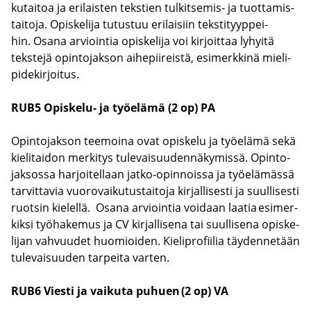
ku­tai­toa ja eri­lais­ten teks­tien tulkitsemis-​ ja tuot­ta­mis­
tai­to­ja. Opis­ke­li­ja tu­tus­tuu eri­lai­siin teks­ti­tyyp­pei­
hin. Osana ar­vioin­tia opis­ke­li­ja voi kir­joit­taa ly­hyi­tä
teks­te­jä opin­to­jak­son ai­he­pii­reis­tä, esi­merk­ki­nä mie­li­
pi­de­kir­joi­tus.
RUB5 Opiskelu-​ ja työ­elä­mä (2 op)
PA
Opin­to­jak­son tee­moi­na ovat opis­ke­lu ja työ­elä­mä sekä
kie­li­tai­don mer­ki­tys tu­le­vai­suu­den­nä­ky­mis­sä. Opin­to­
jak­sos­sa har­joi­tel­laan jatko-​opinnoissa ja työ­elä­mäs­sä
tar­vit­ta­via vuo­ro­vai­ku­tus­tai­to­ja kir­jal­li­ses­ti ja suul­li­ses­ti
ruot­sin kie­lel­lä. Osana ar­vioin­tia voi­daan laa­tia esi­mer­
kik­si työ­ha­ke­mus ja CV kir­jal­li­se­na tai suul­li­se­na opis­ke­
li­jan vah­vuu­det huo­mioi­den. Kie­li­pro­fii­lia täy­den­ne­tään
tu­le­vai­suu­den tar­pei­ta var­ten.
RUB6 Vies­ti ja vai­ku­ta pu­huen (2 op) VA