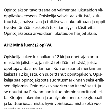
Opin­to­jak­son ta­voit­tee­na on val­men­taa lu­ku­tai­don yli­
op­pi­las­ko­kee­seen. Opis­ke­li­ja vah­vis­taa kriit­tis­tä, kult­
tuu­ris­ta, ana­ly­soi­vaa ja tul­kit­se­vaa lu­ku­tai­to­aan ja oppii
hyö­dyn­tä­mään kes­kei­siä teks­tia­na­lyy­sin kä­sit­tei­tä.
Opin­to­jak­sos­sa ar­vioi­daan lu­ku­tai­don har­joi­tuk­sia.
ÄI12 Minä luen! (2 op) VA
Opis­ke­li­ja lukee lu­kio­ai­ka­na 12 kir­jaa opet­ta­jan an­ta­
mas­ta kir­ja­lis­tas­ta, ja niis­tä teh­dään teh­tä­viä, jois­ta
opet­ta­ja antaa mer­kin­nän. Kun on saa­nut mer­kin­nän
kai­kis­ta 12 kir­jas­ta, on suo­rit­ta­nut opin­to­jak­son. Opis­
ke­li­ja saa opin­to­jak­sos­ta suo­ri­tus­mer­kin­nän sekä eril­li­
sen diplo­min. Opin­to­jak­so suo­ri­te­taan it­se­näi­ses­ti, ja
se nou­dat­taa Pir­kan­maan lu­ku­diplo­min suo­ri­tus­oh­jei­
ta. Kir­jo­jen lu­ke­mi­nen ja ana­ly­soi­mi­nen tukee globaali-​
ja kult­tuu­rio­saa­mis­ta, hy­vin­voin­tio­saa­mis­ta sekä vuo­