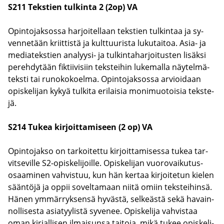
S211 Teks­tien tul­kin­ta 2 (2op) VA
Opin­to­jak­sos­sa har­joi­tel­laan teks­tien tul­kin­taa ja sy­
ven­ne­tään kriit­tis­tä ja kult­tuu­ris­ta lu­ku­tai­toa. Asia- ja
me­dia­teks­tien analyysi-​ ja tul­kin­ta­har­joi­tus­ten li­säk­si
pe­reh­dy­tään fik­tii­vi­siin teks­tei­hin lu­ke­mal­la näy­tel­mä­
teks­ti tai ru­no­ko­koel­ma. Opin­to­jak­sos­sa ar­vioi­daan
opis­ke­li­jan kykyä tul­ki­ta eri­lai­sia mo­ni­muo­toi­sia teks­te­
jä.
S214 Tukea kir­joit­ta­mi­seen (2 op) VA
Opin­to­jak­so on tar­koi­tet­tu kir­joit­ta­mi­ses­sa tukea tar­
vit­se­vil­le S2-​opiskelijoille. Opis­ke­li­jan vuo­ro­vai­ku­tus­
osaa­mi­nen vah­vis­tuu, kun hän ker­taa kir­joi­te­tun kie­len
sään­tö­jä ja oppii so­vel­ta­maan niitä omiin teks­tei­hin­sä.
Hänen ym­mär­ryk­sen­sä hy­väs­tä, sel­keäs­tä sekä ha­vain­
nol­li­ses­ta asia­tyy­lis­tä sy­ve­nee. Opis­ke­li­ja vah­vis­taa
oman kir­jal­li­sen il­mai­sun­sa tai­to­ja, mikä tukee opis­ke­li­