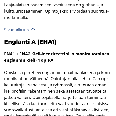
Laaja-​alaisen osaa­mi­sen ta­voit­tee­na on globaali-​ ja
kult­tuu­rio­saa­mi­nen. Opin­to­jak­so ar­vioi­daan suo­ri­tus­
mer­kin­näl­lä.
Sivun al­kuun
Englan­ti A (ENA1)
ENA1 + ENA2 Kieli-​identiteettini ja mo­ni­muo­toi­nen
englan­nin kieli (4 op)
PA
Opis­ke­li­ja pe­reh­tyy englan­tiin maa­il­man­kie­le­nä ja kom­
mu­ni­kaa­tion vä­li­nee­nä. Opin­to­jak­sol­la ke­hi­te­tään opis­
ke­lu­tai­to­ja it­se­näi­ses­ti ja ryh­mäs­sä, aloi­te­taan oman
kie­li­pro­fii­lin ra­ken­ta­mi­nen sekä ase­te­taan ta­voit­tei­ta
jat­koa var­ten. Opin­to­jak­sol­la har­joi­tel­laan toi­min­taa
kie­lel­li­sel­tä ja kult­tuu­ri­sel­ta vaa­ti­vuu­del­taan eri­lai­sis­sa
vuo­ro­vai­ku­tus­ti­lan­teis­sa eri vies­tin­tä­ka­na­via käyt­täen,
myös kan­sain­vä­li­ses­sä kon­teks­tis­sa. Opis­ke­li­ja har­joit­