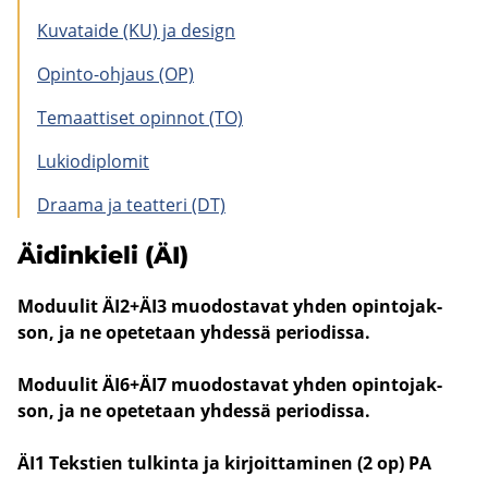
Ku­va­tai­de (KU) ja de­sign
Opinto-​ohjaus (OP)
Te­maat­ti­set opin­not (TO)
Lu­kio­diplo­mit
Draa­ma ja teat­te­ri (DT)
Äi­din­kie­li (ÄI)
Mo­duu­lit ÄI2+ÄI3 muo­dos­ta­vat yhden opin­to­jak­
son, ja ne ope­te­taan yh­des­sä pe­rio­dis­sa.
Mo­duu­lit ÄI6+ÄI7 muo­dos­ta­vat yhden opin­to­jak­
son, ja ne ope­te­taan yh­des­sä pe­rio­dis­sa.
ÄI1 Teks­tien tul­kin­ta ja kir­joit­ta­mi­nen (2 op) PA