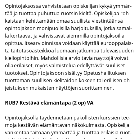
Opin­to­jak­sos­sa vah­vis­te­taan opis­ke­li­jan kykyä ym­mär­
tää ja tuot­taa pu­hut­tua ruot­sin kiel­tä. Opis­ke­li­jaa roh­
kais­taan ke­hit­tä­mään omaa suul­lis­ta vies­tin­tään­sä
opin­to­jak­son mo­ni­puo­li­sil­la har­joi­tuk­sil­la, jotka sa­mal­
la ker­taa­vat ja vah­vis­ta­vat ai­em­mil­la opin­to­jak­soil­la
opit­tua. It­sear­vioin­nis­sa voi­daan käyt­tää eu­roop­pa­lais­
ta tai­to­ta­soas­teik­koa luo­maan jat­ku­moa tu­le­vai­suu­den
kie­lio­pin­toi­hin. Mah­dol­li­sia ar­vioi­ta­via näyt­tö­jä voi­vat
olla eri­lai­set, myös val­mis­te­lua edel­lyt­tä­vät suul­li­set
tuo­tok­set. Opin­to­jak­soon si­säl­tyy Ope­tus­hal­li­tuk­sen
tuot­ta­man suul­li­sen kie­li­tai­don ko­keen tai eril­li­sen oh­
jeis­tuk­sen mu­kais­ten näyt­tö­jen suo­rit­ta­mi­nen.
RUB7 Kes­tä­vä elä­män­ta­pa (2 op) VA
Opin­to­jak­sol­la täy­den­ne­tään pa­kol­lis­ten kurs­sien tee­
mo­ja kes­tä­vän elä­män­ta­van nä­kö­kul­mas­ta. Opis­ke­li­ja
van­ken­taa tai­to­aan ym­mär­tää ja tuot­taa eri­lai­sia ruot­