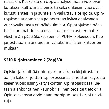
nas­sa­kin. Kes­keis­tä on oppia ana­ly­soi­maan vuo­ro­vai­
ku­tuk­sen kult­tuu­ri­sia piir­tei­tä sekä eri­lai­siin vuo­ro­vai­
ku­tus­ti­lan­tei­siin ja suh­tei­siin vai­kut­ta­via te­ki­jöi­tä. Opin­
to­jak­son ar­vioin­nis­sa pai­no­te­taan kykyä ana­ly­soi­da
vuo­ro­vai­ku­tus­ta eri nä­kö­kul­mis­ta. Opin­to­jak­son päät­
teek­si on mah­dol­lis­ta osal­lis­tua toi­sen as­teen pu­he­
vies­tin­nän päät­tö­ko­kee­seen eli PUHVI-​kokeeseen. Koe
jär­jes­te­tään ja ar­vioi­daan val­ta­kun­nal­lis­ten kri­tee­rien
mu­kaan.
S210 Kir­joit­ta­mi­nen 2 (2op) VA
Opis­ke­li­ja ke­hit­tää opin­to­jak­son ai­ka­na kir­joi­tus­tai­to­
aan ja koko kir­joit­ta­mis­pro­ses­sian­sa ai­neis­ton käy­tös­tä
kie­len­huol­lol­li­siin yk­si­tyis­koh­tiin. Opin­to­jak­sos­sa lue­
taan ajan­koh­tai­nen kau­no­kir­jal­li­nen teos tai tie­to­kir­ja.
Opin­to­jak­sos­sa ar­vioi­daan mo­ni­puo­li­ses­ti kir­joi­tus­tai­
to­ja.