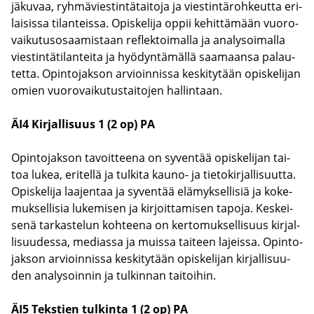
jä­ku­vaa, ryh­mä­vies­tin­tä­tai­to­ja ja vies­tin­tä­roh­keut­ta eri­
lai­sis­sa ti­lan­teis­sa. Opis­ke­li­ja oppii ke­hit­tä­mään vuo­ro­
vai­ku­tus­osaa­mis­taan reflek­toi­mal­la ja ana­ly­soi­mal­la
vies­tin­tä­ti­lan­tei­ta ja hyö­dyn­tä­mäl­lä saa­maan­sa pa­lau­
tet­ta. Opin­to­jak­son ar­vioin­nis­sa kes­ki­ty­tään opis­ke­li­jan
omien vuo­ro­vai­ku­tus­tai­to­jen hal­lin­taan.
ÄI4 Kir­jal­li­suus 1 (2 op) PA
Opin­to­jak­son ta­voit­tee­na on sy­ven­tää opis­ke­li­jan tai­
toa lukea, eri­tel­lä ja tul­ki­ta kauno-​ ja tie­to­kir­jal­li­suut­ta.
Opis­ke­li­ja laa­jen­taa ja sy­ven­tää elä­myk­sel­li­siä ja ko­ke­
muk­sel­li­sia lu­ke­mi­sen ja kir­joit­ta­mi­sen ta­po­ja. Kes­kei­
se­nä tar­kas­te­lun koh­tee­na on ker­to­muk­sel­li­suus kir­jal­
li­suu­des­sa, me­dias­sa ja muis­sa tai­teen la­jeis­sa. Opin­to­
jak­son ar­vioin­nis­sa kes­ki­ty­tään opis­ke­li­jan kir­jal­li­suu­
den ana­ly­soin­nin ja tul­kin­nan tai­toi­hin.
ÄI5 Teks­tien tul­kin­ta 1 (2 op) PA