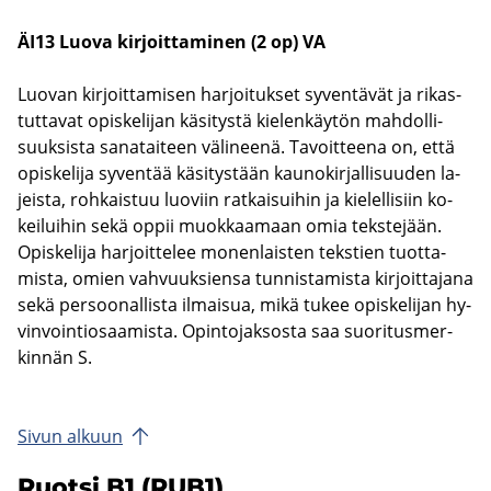
ÄI13 Luova kir­joit­ta­mi­nen (2 op) VA
Luo­van kir­joit­ta­mi­sen har­joi­tuk­set sy­ven­tä­vät ja ri­kas­
tut­ta­vat opis­ke­li­jan kä­si­tys­tä kie­len­käy­tön mah­dol­li­
suuk­sis­ta sa­na­tai­teen vä­li­nee­nä. Ta­voit­tee­na on, että
opis­ke­li­ja sy­ven­tää kä­si­tys­tään kau­no­kir­jal­li­suu­den la­
jeis­ta, roh­kais­tuu luo­viin rat­kai­sui­hin ja kie­lel­li­siin ko­
kei­lui­hin sekä oppii muok­kaa­maan omia teks­te­jään.
Opis­ke­li­ja har­joit­te­lee mo­nen­lais­ten teks­tien tuot­ta­
mis­ta, omien vah­vuuk­sien­sa tun­nis­ta­mis­ta kir­joit­ta­ja­na
sekä per­soo­nal­lis­ta il­mai­sua, mikä tukee opis­ke­li­jan hy­
vin­voin­tio­saa­mis­ta. Opin­to­jak­sos­ta saa suo­ri­tus­mer­
kin­nän S.
Sivun al­kuun
Ruot­si B1 (RUB1)