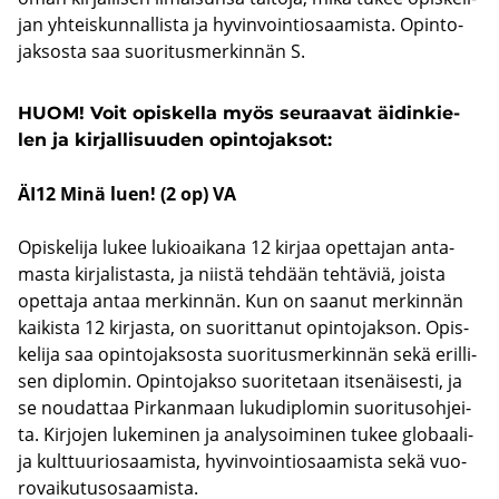
jan yh­teis­kun­nal­lis­ta ja hy­vin­voin­tio­saa­mis­ta. Opin­to­
jak­sos­ta saa suo­ri­tus­mer­kin­nän S.
HUOM! Voit opis­kel­la myös seu­raa­vat äi­din­kie­
len ja kir­jal­li­suu­den opin­to­jak­sot:
ÄI12 Minä luen! (2 op) VA
Opis­ke­li­ja lukee lu­kio­ai­ka­na 12 kir­jaa opet­ta­jan an­ta­
mas­ta kir­ja­lis­tas­ta, ja niis­tä teh­dään teh­tä­viä, jois­ta
opet­ta­ja antaa mer­kin­nän. Kun on saa­nut mer­kin­nän
kai­kis­ta 12 kir­jas­ta, on suo­rit­ta­nut opin­to­jak­son. Opis­
ke­li­ja saa opin­to­jak­sos­ta suo­ri­tus­mer­kin­nän sekä eril­li­
sen diplo­min. Opin­to­jak­so suo­ri­te­taan it­se­näi­ses­ti, ja
se nou­dat­taa Pir­kan­maan lu­ku­diplo­min suo­ri­tus­oh­jei­
ta. Kir­jo­jen lu­ke­mi­nen ja ana­ly­soi­mi­nen tukee globaali-​
ja kult­tuu­rio­saa­mis­ta, hy­vin­voin­tio­saa­mis­ta sekä vuo­
ro­vai­ku­tus­osaa­mis­ta.