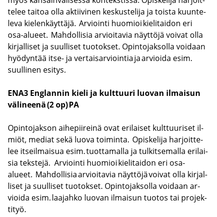
te­lee tai­toa olla ak­tii­vi­nen kes­kus­te­li­ja ja tois­ta kuun­te­
le­va kie­len­käyt­tä­jä. Ar­vioin­ti huo­mioi kie­li­tai­don eri
osa-​alueet. Mah­dol­li­sia ar­vioi­ta­via näyt­tö­jä voi­vat olla
kir­jal­li­set ja suul­li­set tuo­tok­set. Opin­to­jak­sol­la voi­daan
hyö­dyn­tää itse- ja ver­tai­sar­vioin­tia ja ar­vioi­da esim.
suul­li­nen esi­tys.
ENA3 Englan­nin kieli ja kult­tuu­ri luo­van il­mai­sun
vä­li­nee­nä (2 op)
PA
Opin­to­jak­son ai­he­pii­rei­nä ovat eri­lai­set kult­tuu­ri­set il­
miöt, me­diat sekä luova toi­min­ta. Opis­ke­li­ja har­joit­te­
lee it­seil­mai­sua esim. tuot­ta­mal­la ja tul­kit­se­mal­la eri­lai­
sia teks­te­jä. Ar­vioin­ti huo­mioi kie­li­tai­don eri osa-​
alueet. Mah­dol­li­sia ar­vioi­ta­via näyt­tö­jä voi­vat olla kir­jal­
li­set ja suul­li­set tuo­tok­set. Opin­to­jak­sol­la voi­daan ar­
vioi­da esim. laa­jah­ko luo­van il­mai­sun tuo­tos tai pro­jek­
ti­työ.