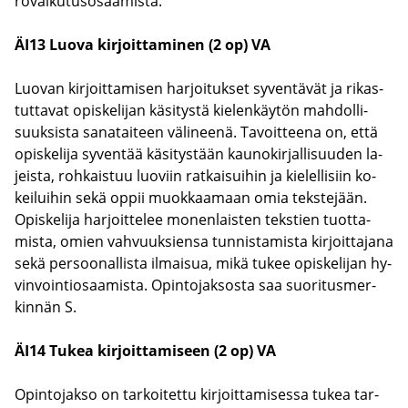
ro­vai­ku­tus­osaa­mis­ta.
ÄI13 Luova kir­joit­ta­mi­nen (2 op) VA
Luo­van kir­joit­ta­mi­sen har­joi­tuk­set sy­ven­tä­vät ja ri­kas­
tut­ta­vat opis­ke­li­jan kä­si­tys­tä kie­len­käy­tön mah­dol­li­
suuk­sis­ta sa­na­tai­teen vä­li­nee­nä. Ta­voit­tee­na on, että
opis­ke­li­ja sy­ven­tää kä­si­tys­tään kau­no­kir­jal­li­suu­den la­
jeis­ta, roh­kais­tuu luo­viin rat­kai­sui­hin ja kie­lel­li­siin ko­
kei­lui­hin sekä oppii muok­kaa­maan omia teks­te­jään.
Opis­ke­li­ja har­joit­te­lee mo­nen­lais­ten teks­tien tuot­ta­
mis­ta, omien vah­vuuk­sien­sa tun­nis­ta­mis­ta kir­joit­ta­ja­na
sekä per­soo­nal­lis­ta il­mai­sua, mikä tukee opis­ke­li­jan hy­
vin­voin­tio­saa­mis­ta. Opin­to­jak­sos­ta saa suo­ri­tus­mer­
kin­nän S.
ÄI14 Tukea kir­joit­ta­mi­seen (2 op) VA
Opin­to­jak­so on tar­koi­tet­tu kir­joit­ta­mi­ses­sa tukea tar­