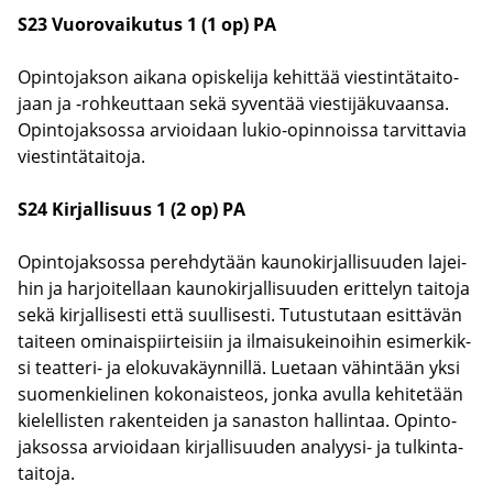
S23 Vuo­ro­vai­ku­tus 1 (1 op) PA
Opin­to­jak­son ai­ka­na opis­ke­li­ja ke­hit­tää vies­tin­tä­tai­to­
jaan ja -​rohkeuttaan sekä sy­ven­tää vies­ti­jä­ku­vaan­sa.
Opin­to­jak­sos­sa ar­vioi­daan lukio-​opinnoissa tar­vit­ta­via
vies­tin­tä­tai­to­ja.
S24 Kir­jal­li­suus 1 (2 op) PA
Opin­to­jak­sos­sa pe­reh­dy­tään kau­no­kir­jal­li­suu­den la­jei­
hin ja har­joi­tel­laan kau­no­kir­jal­li­suu­den erit­te­lyn tai­to­ja
sekä kir­jal­li­ses­ti että suul­li­ses­ti. Tu­tus­tu­taan esit­tä­vän
tai­teen omi­nais­piir­tei­siin ja il­mai­su­kei­noi­hin esi­mer­kik­
si teatteri-​ ja elo­ku­va­käyn­nil­lä. Lue­taan vä­hin­tään yksi
suo­men­kie­li­nen ko­ko­nais­teos, jonka avul­la ke­hi­te­tään
kie­lel­lis­ten ra­ken­tei­den ja sa­nas­ton hal­lin­taa. Opin­to­
jak­sos­sa ar­vioi­daan kir­jal­li­suu­den analyysi-​ ja tul­kin­ta­
tai­to­ja.