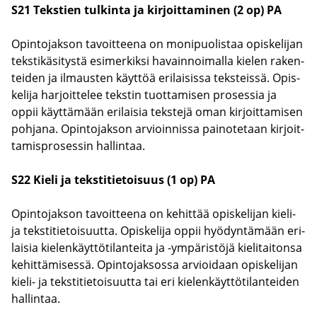
S21 Teks­tien tul­kin­ta ja kir­joit­ta­mi­nen (2 op) PA
Opin­to­jak­son ta­voit­tee­na on mo­ni­puo­lis­taa opis­ke­li­jan
teks­ti­kä­si­tys­tä esi­mer­kik­si ha­vain­noi­mal­la kie­len ra­ken­
tei­den ja il­maus­ten käyt­töä eri­lai­sis­sa teks­teis­sä. Opis­
ke­li­ja har­joit­te­lee teks­tin tuot­ta­mi­sen pro­ses­sia ja
oppii käyt­tä­mään eri­lai­sia teks­te­jä oman kir­joit­ta­mi­sen
poh­ja­na. Opin­to­jak­son ar­vioin­nis­sa pai­no­te­taan kir­joit­
ta­mis­pro­ses­sin hal­lin­taa.
S22 Kieli ja teks­ti­tie­toi­suus (1 op) PA
Opin­to­jak­son ta­voit­tee­na on ke­hit­tää opis­ke­li­jan kieli-​
ja teks­ti­tie­toi­suut­ta. Opis­ke­li­ja oppii hyö­dyn­tä­mään eri­
lai­sia kie­len­käyt­tö­ti­lan­tei­ta ja -​ympäristöjä kie­li­tai­ton­sa
ke­hit­tä­mi­ses­sä. Opin­to­jak­sos­sa ar­vioi­daan opis­ke­li­jan
kieli-​ ja teks­ti­tie­toi­suut­ta tai eri kie­len­käyt­tö­ti­lan­tei­den
hal­lin­taa.