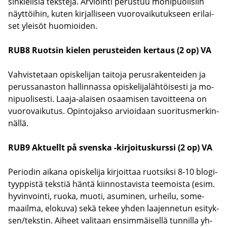
sin­kie­li­siä teks­te­jä. Ar­vioin­ti pe­rus­tuu mo­ni­puo­li­siin
näyt­töi­hin, kuten kir­jal­li­seen vuo­ro­vai­ku­tuk­seen eri­lai­
set ylei­söt huo­mioi­den.
RUB8 Ruot­sin kie­len pe­rus­tei­den ker­taus (2 op) VA
Vah­vis­te­taan opis­ke­li­jan tai­to­ja pe­rus­ra­ken­tei­den ja
pe­rus­sa­nas­ton hal­lin­nas­sa opis­ke­li­ja­läh­töi­ses­ti ja mo­
ni­puo­li­ses­ti. Laaja-​alaisen osaa­mi­sen ta­voit­tee­na on
vuo­ro­vai­ku­tus. Opin­to­jak­so ar­vioi­daan suo­ri­tus­mer­kin­
näl­lä.
RUB9 Ak­tuellt på svens­ka -​kirjoituskurssi (2 op) VA
Pe­rio­din ai­ka­na opis­ke­li­ja kir­joit­taa ruot­sik­si 8-10 blo­gi­
tyyp­pis­tä teks­tiä häntä kiin­nos­ta­vis­ta tee­mois­ta (esim.
hy­vin­voin­ti, ruoka, muoti, asu­mi­nen, ur­hei­lu, some-​
maailma, elo­ku­va) sekä tekee yhden laa­jen­ne­tun esi­tyk­
sen/teks­tin. Ai­heet va­li­taan en­sim­mäi­sel­lä tun­nil­la yh­