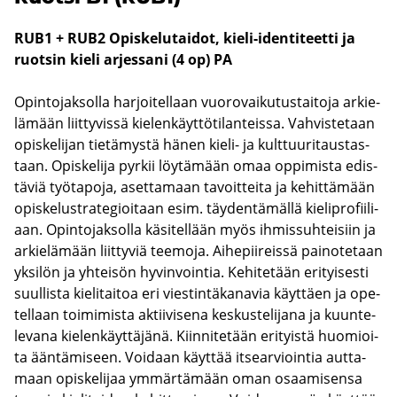
RUB1 + RUB2 Opis­ke­lu­tai­dot, kieli-​identiteetti ja
ruot­sin kieli ar­jes­sa­ni (4 op)
PA
Opin­to­jak­sol­la har­joi­tel­laan vuo­ro­vai­ku­tus­tai­to­ja ar­kie­
lä­mään liit­ty­vis­sä kie­len­käyt­tö­ti­lan­teis­sa. Vah­vis­te­taan
opis­ke­li­jan tie­tä­mys­tä hänen kieli-​ ja kult­tuu­ri­taus­tas­
taan. Opis­ke­li­ja pyr­kii löy­tä­mään omaa op­pi­mis­ta edis­
tä­viä työ­ta­po­ja, aset­ta­maan ta­voit­tei­ta ja ke­hit­tä­mään
opis­ke­lustra­te­gioi­taan esim. täy­den­tä­mäl­lä kie­li­pro­fii­li­
aan. Opin­to­jak­sol­la kä­si­tel­lään myös ih­mis­suh­tei­siin ja
ar­kie­lä­mään liit­ty­viä tee­mo­ja. Ai­he­pii­reis­sä pai­no­te­taan
yk­si­lön ja yh­tei­sön hy­vin­voin­tia. Ke­hi­te­tään eri­tyi­ses­ti
suul­lis­ta kie­li­tai­toa eri vies­tin­tä­ka­na­via käyt­täen ja ope­
tel­laan toi­mi­mis­ta ak­tii­vi­se­na kes­kus­te­li­ja­na ja kuun­te­
le­va­na kie­len­käyt­tä­jä­nä. Kiin­ni­te­tään eri­tyis­tä huo­mioi­
ta ään­tä­mi­seen. Voi­daan käyt­tää it­sear­vioin­tia aut­ta­
maan opis­ke­li­jaa ym­mär­tä­mään oman osaa­mi­sen­sa