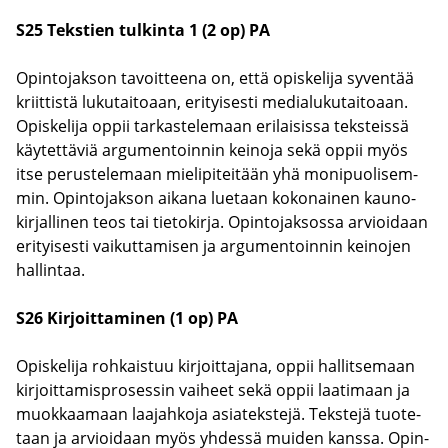
S25 Teks­tien tul­kin­ta 1 (2 op) PA
Opin­to­jak­son ta­voit­tee­na on, että opis­ke­li­ja sy­ven­tää
kriit­tis­tä lu­ku­tai­to­aan, eri­tyi­ses­ti me­dia­lu­ku­tai­to­aan.
Opis­ke­li­ja oppii tar­kas­te­le­maan eri­lai­sis­sa teks­teis­sä
käy­tet­tä­viä ar­gu­men­toin­nin kei­no­ja sekä oppii myös
itse pe­rus­te­le­maan mie­li­pi­tei­tään yhä mo­ni­puo­li­sem­
min. Opin­to­jak­son ai­ka­na lue­taan ko­ko­nai­nen kau­no­
kir­jal­li­nen teos tai tie­to­kir­ja. Opin­to­jak­sos­sa ar­vioi­daan
eri­tyi­ses­ti vai­kut­ta­mi­sen ja ar­gu­men­toin­nin kei­no­jen
hal­lin­taa.
S26 Kir­joit­ta­mi­nen (1 op) PA
Opis­ke­li­ja roh­kais­tuu kir­joit­ta­ja­na, oppii hal­lit­se­maan
kir­joit­ta­mis­pro­ses­sin vai­heet sekä oppii laa­ti­maan ja
muok­kaa­maan laa­jah­ko­ja asia­teks­te­jä. Teks­te­jä tuo­te­
taan ja ar­vioi­daan myös yh­des­sä mui­den kans­sa. Opin­