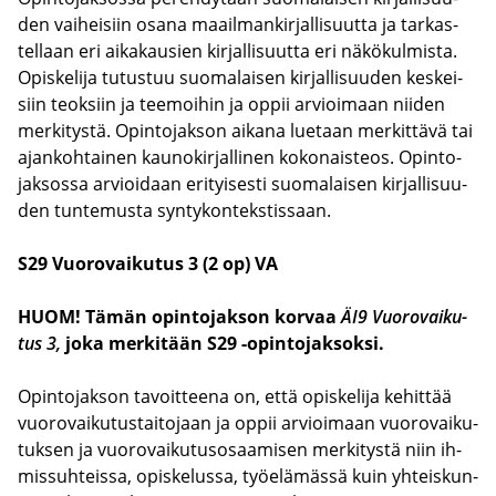
den vai­hei­siin osana maa­il­man­kir­jal­li­suut­ta ja tar­kas­
tel­laan eri ai­ka­kausien kir­jal­li­suut­ta eri nä­kö­kul­mis­ta.
Opis­ke­li­ja tu­tus­tuu suo­ma­lai­sen kir­jal­li­suu­den kes­kei­
siin teok­siin ja tee­moi­hin ja oppii ar­vioi­maan nii­den
mer­ki­tys­tä. Opin­to­jak­son ai­ka­na lue­taan mer­kit­tä­vä tai
ajan­koh­tai­nen kau­no­kir­jal­li­nen ko­ko­nais­teos. Opin­to­
jak­sos­sa ar­vioi­daan eri­tyi­ses­ti suo­ma­lai­sen kir­jal­li­suu­
den tun­te­mus­ta syn­ty­kon­teks­tis­saan.
S29 Vuo­ro­vai­ku­tus 3 (2 op) VA
HUOM! Tämän opin­to­jak­son kor­vaa
ÄI9
Vuo­ro­vai­ku­
tus 3,
joka mer­ki­tään S29 -​opintojaksoksi.
Opin­to­jak­son ta­voit­tee­na on, että opis­ke­li­ja ke­hit­tää
vuo­ro­vai­ku­tus­tai­to­jaan ja oppii ar­vioi­maan vuo­ro­vai­ku­
tuk­sen ja vuo­ro­vai­ku­tus­osaa­mi­sen mer­ki­tys­tä niin ih­
mis­suh­teis­sa, opis­ke­lus­sa, työ­elä­mäs­sä kuin yh­teis­kun­