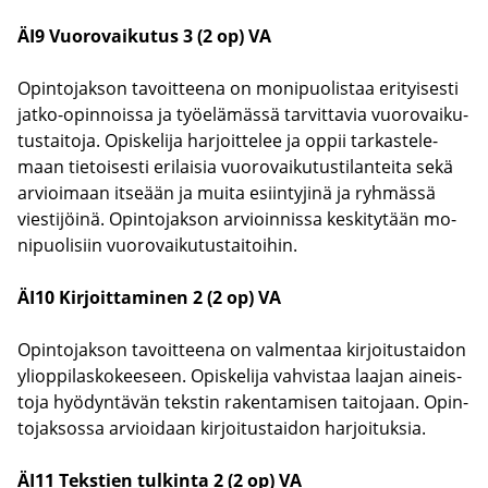
ÄI9 Vuo­ro­vai­ku­tus 3 (2 op) VA
Opin­to­jak­son ta­voit­tee­na on mo­ni­puo­lis­taa eri­tyi­ses­ti
jatko-​opinnoissa ja työ­elä­mäs­sä tar­vit­ta­via vuo­ro­vai­ku­
tus­tai­to­ja. Opis­ke­li­ja har­joit­te­lee ja oppii tar­kas­te­le­
maan tie­toi­ses­ti eri­lai­sia vuo­ro­vai­ku­tus­ti­lan­tei­ta sekä
ar­vioi­maan it­se­ään ja muita esiin­ty­ji­nä ja ryh­mäs­sä
vies­ti­jöi­nä. Opin­to­jak­son ar­vioin­nis­sa kes­ki­ty­tään mo­
ni­puo­li­siin vuo­ro­vai­ku­tus­tai­toi­hin.
ÄI10 Kir­joit­ta­mi­nen 2 (2 op) VA
Opin­to­jak­son ta­voit­tee­na on val­men­taa kir­joi­tus­tai­don
yli­op­pi­las­ko­kee­seen. Opis­ke­li­ja vah­vis­taa laa­jan ai­neis­
to­ja hyö­dyn­tä­vän teks­tin ra­ken­ta­mi­sen tai­to­jaan. Opin­
to­jak­sos­sa ar­vioi­daan kir­joi­tus­tai­don har­joi­tuk­sia.
ÄI11 Teks­tien tul­kin­ta 2 (2 op) VA