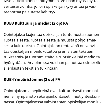
taso ja kie­li­tai­don ke­hit­ty­mi­nen. Voi­daan myös käyt­tää
ver­tai­sar­vioin­tia, jol­loin opis­ke­li­jan kyky antaa ja vas­
taa­not­taa pa­lau­tet­ta ke­hit­tyy.
RUB3 Kult­tuu­ri ja me­diat (2 op)
PA
Opin­to­jak­so laa­jen­taa opis­ke­li­jan tun­te­mus­ta suo­men­
ruot­sa­lai­ses­ta, ruot­sa­lai­ses­ta ja muus­ta poh­jois­mai­
ses­ta kult­tuu­ris­ta. Opin­to­jak­son teh­tä­vä­nä on vah­vis­
taa opis­ke­li­jan mo­ni­lu­ku­tai­toa ja eri­lais­ten teks­tien
tulkitsemis-​ ja tuot­ta­mis­tai­to­ja ruot­sin­kie­li­siä me­dioi­ta
hyö­dyn­täen. Ar­vioin­nis­sa voi­daan pai­not­taa esi­mer­kik­
si eri­lais­ten teks­tien tul­kin­taan.
RUB4 Ym­pä­ris­töm­me (2 op)
PA
Opin­to­jak­son ai­he­pii­rei­nä ovat kult­tuu­ri­ses­ti mo­ni­nai­
nen eli­nym­pä­ris­tö sekä ajan­koh­tai­set il­miöt yh­teis­kun­
nas­sa. Opin­to­jak­sos­sa vah­vis­te­taan opis­ke­li­jan mo­ni­lu­