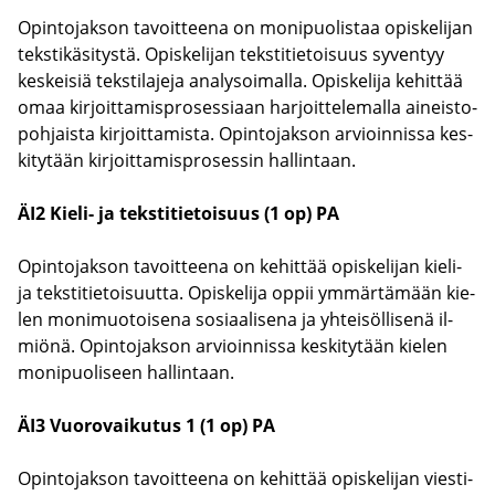
Opin­to­jak­son ta­voit­tee­na on mo­ni­puo­lis­taa opis­ke­li­jan
teks­ti­kä­si­tys­tä. Opis­ke­li­jan teks­ti­tie­toi­suus sy­ven­tyy
kes­kei­siä teks­ti­la­je­ja ana­ly­soi­mal­la. Opis­ke­li­ja ke­hit­tää
omaa kir­joit­ta­mis­pro­ses­si­aan har­joit­te­le­mal­la ai­neis­to­
poh­jais­ta kir­joit­ta­mis­ta. Opin­to­jak­son ar­vioin­nis­sa kes­
ki­ty­tään kir­joit­ta­mis­pro­ses­sin hal­lin­taan.
ÄI2 Kieli-​ ja teks­ti­tie­toi­suus (1 op) PA
Opin­to­jak­son ta­voit­tee­na on ke­hit­tää opis­ke­li­jan kieli-​
ja teks­ti­tie­toi­suut­ta. Opis­ke­li­ja oppii ym­mär­tä­mään kie­
len mo­ni­muo­toi­se­na so­si­aa­li­se­na ja yh­tei­söl­li­se­nä il­
miö­nä. Opin­to­jak­son ar­vioin­nis­sa kes­ki­ty­tään kie­len
mo­ni­puo­li­seen hal­lin­taan.
ÄI3 Vuo­ro­vai­ku­tus 1 (1 op) PA
Opin­to­jak­son ta­voit­tee­na on ke­hit­tää opis­ke­li­jan vies­ti­