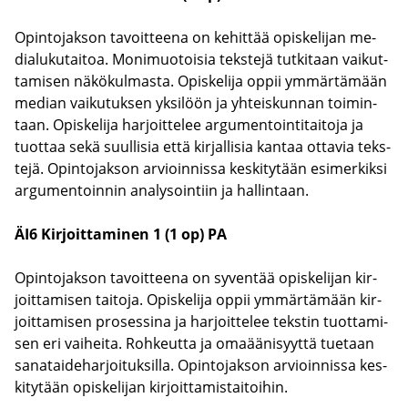
Opin­to­jak­son ta­voit­tee­na on ke­hit­tää opis­ke­li­jan me­
dia­lu­ku­tai­toa. Mo­ni­muo­toi­sia teks­te­jä tut­ki­taan vai­kut­
ta­mi­sen nä­kö­kul­mas­ta. Opis­ke­li­ja oppii ym­mär­tä­mään
me­dian vai­ku­tuk­sen yk­si­löön ja yh­teis­kun­nan toi­min­
taan. Opis­ke­li­ja har­joit­te­lee ar­gu­men­toin­ti­tai­to­ja ja
tuot­taa sekä suul­li­sia että kir­jal­li­sia kan­taa ot­ta­via teks­
te­jä. Opin­to­jak­son ar­vioin­nis­sa kes­ki­ty­tään esi­mer­kik­si
ar­gu­men­toin­nin ana­ly­soin­tiin ja hal­lin­taan.
ÄI6 Kir­joit­ta­mi­nen 1 (1 op) PA
Opin­to­jak­son ta­voit­tee­na on sy­ven­tää opis­ke­li­jan kir­
joit­ta­mi­sen tai­to­ja. Opis­ke­li­ja oppii ym­mär­tä­mään kir­
joit­ta­mi­sen pro­ses­si­na ja har­joit­te­lee teks­tin tuot­ta­mi­
sen eri vai­hei­ta. Roh­keut­ta ja oma­ää­ni­syyt­tä tue­taan
sa­na­tai­de­har­joi­tuk­sil­la. Opin­to­jak­son ar­vioin­nis­sa kes­
ki­ty­tään opis­ke­li­jan kir­joit­ta­mis­tai­toi­hin.