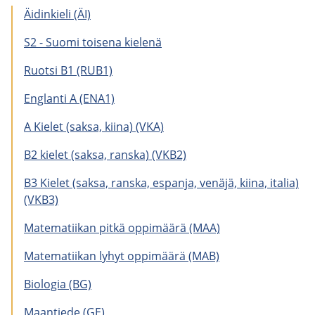
Äi­din­kie­li (ÄI)
S2 - Suomi toi­se­na kie­le­nä
Ruot­si B1 (RUB1)
Englan­ti A (ENA1)
A Kie­let (saksa, kiina) (VKA)
B2 kie­let (saksa, rans­ka) (VKB2)
B3 Kie­let (saksa, rans­ka, es­pan­ja, ve­nä­jä, kiina, ita­lia)
(VKB3)
Ma­te­ma­tii­kan pitkä op­pi­mää­rä (MAA)
Ma­te­ma­tii­kan lyhyt op­pi­mää­rä (MAB)
Bio­lo­gia (BG)
Maan­tie­de (GE)