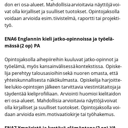
don eri osa-​alueet. Mah­dol­li­sia ar­vioi­ta­via näyt­tö­jä voi­
vat olla kir­jal­li­set ja suul­li­set tuo­tok­set. Opin­to­jak­sol­la
voi­daan ar­vioi­da esim. tii­vis­tel­mä, ra­port­ti tai pro­jek­ti­
työ.
ENA6 Englan­nin kieli jatko-​opinnoissa ja työ­elä­
mäs­sä (2 op)
PA
Opin­to­jak­sol­la ai­he­pii­rei­hin kuu­lu­vat jatko-​opinnot ja
työ­elä­mä, myös kan­sain­vä­li­ses­sä kon­teks­tis­sa. Opis­ke­
li­ja pe­reh­tyy ta­lous­asioi­hin sekä nuo­ren omas­ta, että
yh­teis­kun­nal­li­ses­ta nä­kö­kul­mas­ta. Opis­ke­li­ja har­joit­te­
lee lukio-​opintojen jäl­keen tar­vit­ta­via vies­tin­tä­tai­to­ja ja
täy­den­tää kie­li­pro­fii­li­aan. Ar­vioin­ti huo­mioi kie­li­tai­don
eri osa-​alueet. Mah­dol­li­sia ar­vioi­ta­via näyt­tö­jä voi­vat
olla kir­jal­li­set ja suul­li­set tuo­tok­set. Opin­to­jak­sol­la voi­
daan ar­vioi­da esim. mo­ti­vaa­tio­kir­je tai työ­ha­ke­mus.
ENA7 Ym­pä­ris­tö ja kes­tä­vä elä­män­ta­pa (2 op) VA