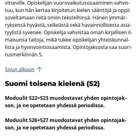
vit­se­vil­le. Opis­ke­li­jan vuo­ro­vai­ku­tus­osaa­mi­nen vah­vis­
tuu, kun hän ker­taa kir­joi­te­tun kie­len sään­tö­jä ja oppii
so­vel­ta­maan niitä omiin teks­tei­hin­sä. Hänen ym­mär­
ryk­sen­sä hy­väs­tä, sel­keäs­tä sekä ha­vain­nol­li­ses­ta asia­
tyy­lis­tä sy­ve­nee. Opis­ke­li­ja vah­vis­taa oman kir­jal­li­sen il­
mai­sun­sa tai­to­ja, mikä tukee opis­ke­li­jan yh­teis­kun­nal­
lis­ta ja hy­vin­voin­tio­saa­mis­ta. Opin­to­jak­sos­ta saa suo­ri­
tus­mer­kin­nän S.
Sivun al­kuun
Suomi toi­se­na kie­le­nä (S2)
Mo­duu­lit S22+S23 muo­dos­ta­vat yhden opin­to­jak­
son, ja ne ope­te­taan yh­des­sä pe­rio­dis­sa.
Mo­duu­lit S26+S27 muo­dos­ta­vat yhden opin­to­jak­
son, ja ne ope­te­taan yh­des­sä pe­rio­dis­sa.