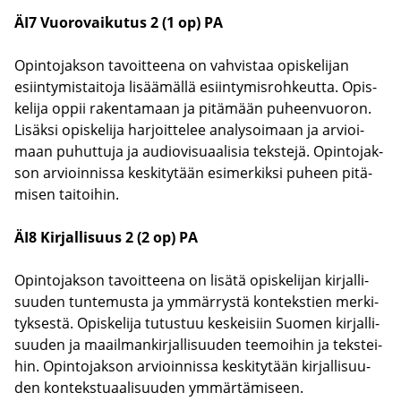
ÄI7 Vuo­ro­vai­ku­tus 2 (1 op) PA
Opin­to­jak­son ta­voit­tee­na on vah­vis­taa opis­ke­li­jan
esiin­ty­mis­tai­to­ja li­sää­mäl­lä esiin­ty­mis­roh­keut­ta. Opis­
ke­li­ja oppii ra­ken­ta­maan ja pi­tä­mään pu­heen­vuo­ron.
Li­säk­si opis­ke­li­ja har­joit­te­lee ana­ly­soi­maan ja ar­vioi­
maan pu­hut­tu­ja ja au­dio­vi­su­aa­li­sia teks­te­jä. Opin­to­jak­
son ar­vioin­nis­sa kes­ki­ty­tään esi­mer­kik­si pu­heen pi­tä­
mi­sen tai­toi­hin.
ÄI8 Kir­jal­li­suus 2 (2 op) PA
Opin­to­jak­son ta­voit­tee­na on li­sä­tä opis­ke­li­jan kir­jal­li­
suu­den tun­te­mus­ta ja ym­mär­rys­tä kon­teks­tien mer­ki­
tyk­ses­tä. Opis­ke­li­ja tu­tus­tuu kes­kei­siin Suo­men kir­jal­li­
suu­den ja maa­il­man­kir­jal­li­suu­den tee­moi­hin ja teks­tei­
hin. Opin­to­jak­son ar­vioin­nis­sa kes­ki­ty­tään kir­jal­li­suu­
den kon­teks­tu­aa­li­suu­den ym­mär­tä­mi­seen.