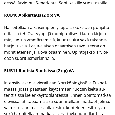
des­sä. Ar­vioin­ti: S-​merkintä. Sopii kai­kil­le vuo­si­ta­soil­le.
RUB10 Abi­ker­taus (2 op) VA
Har­joi­tel­laan ai­kai­sem­pien yli­op­pi­las­ko­kei­den poh­jal­ta
eri­lai­sia teh­tä­vä­tyyp­pe­jä mo­ni­puo­li­ses­ti kuten kir­joi­tel­
mia, lue­tun ym­mär­tä­mi­siä, kuun­te­lui­ta sekä ra­ken­ne­
har­joi­tuk­sia. Laaja-​alaisen osaa­mi­sen ta­voit­tee­na on
mo­ni­tie­tei­nen ja luova osaa­mi­nen. Opin­to­jak­so ar­vioi­
daan suo­ri­tus­mer­kin­näl­lä.
RUB11 Ruot­sia Ruot­sis­sa (2 op) VA
In­ten­sii­vi­jak­sol­la vie­rail­laan Norr­kö­pin­gis­sä ja Tuk­hol­
mas­sa, jossa pääs­tään käyt­tä­mään ruot­sin kiel­tä au­
tent­ti­sis­sa kie­len­käyt­tö­ti­lan­teis­sa. Ennen opin­to­mat­kaa
ole­vis­sa lä­hi­ta­paa­mi­sis­sa suun­ni­tel­laan mat­kaoh­jel­ma,
val­mis­tel­laan ma­te­ri­aa­lia (esim. koh­tei­den esit­te­ly­jä)
sekä har­joi­tel­laan mat­kal­la tar­vit­ta­via pu­he­ti­lan­tei­ta.