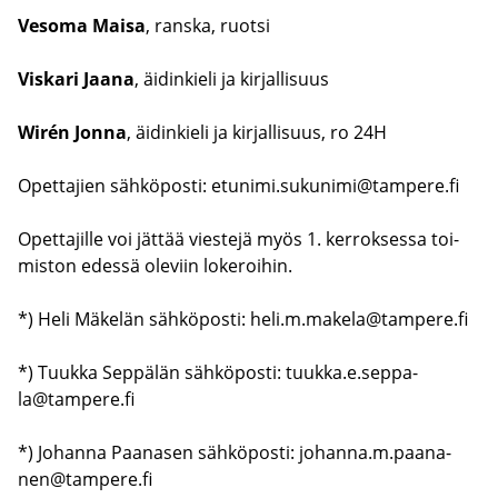
​Vesoma Maisa
, rans­ka, ruot­si
Vis­ka­ri Jaana
, äi­din­kie­li ja kir­jal­li­suus
Wirén Jonna
, äi­din­kie­li ja kir­jal­li­suus, ro 24H
Opet­ta­jien säh­kö­pos­ti:
etu­ni­mi.su­ku­ni­mi@tam­pe­re.fi
Opet­ta­jil­le voi jät­tää vies­te­jä myös 1. ker­rok­ses­sa toi­
mis­ton edes­sä ole­viin lo­ke­roi­hin.
*) Heli Mä­ke­län säh­kö­pos­ti:
heli.m.ma­ke­la@tam­pe­re.fi
*) Tuuk­ka Sep­pä­län säh­kö­pos­ti:
tuuk­ka.e.sep­pa­
la@tam­pe­re.fi
*) Jo­han­na Paa­na­sen säh­kö­pos­ti:
jo­han­na.m.paa­na­
nen@tam­pe­re.fi