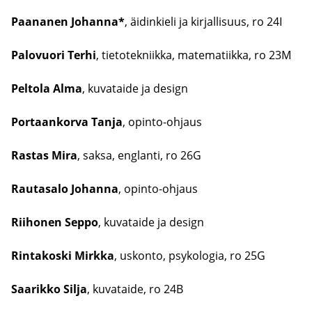
Paa­na­nen Jo­han­na*
, äi­din­kie­li ja kir­jal­li­suus, ro 24I
​Palovuori Terhi
, tie­to­tek­niik­ka, ma­te­ma­tiik­ka, ro 23M
​Peltola Alma
, ku­va­tai­de ja de­sign
​Portaankorva Tanja
, opinto-​ohjaus
​Rastas Mira
, saksa, englan­ti, ro 26G
Rau­ta­sa­lo Jo­han­na
, opinto-​ohjaus
Rii­ho­nen Seppo
, ku­va­tai­de ja de­sign
Rin­ta­kos­ki Mirk­ka
, us­kon­to, psy­ko­lo­gia, ro 25G
Saa­rik­ko Silja
, ku­va­tai­de, ro 24B