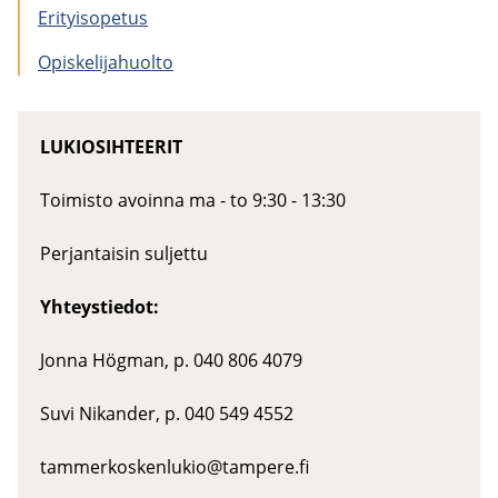
Eri­tyi­so­pe­tus
Opis­ke­li­ja­huol­to
LUKIOSIHTEERIT
Toimisto avoinna ma - to 9:30 - 13:30
Perjantaisin suljettu
Yhteystiedot:
Jonna Högman, p. 040 806 4079
Suvi Nikander, p. 040 549 4552
tammerkoskenlukio@tampere.fi