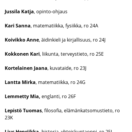
Jus­si­la Katja
, opinto-​ohjaus​
​Kari Sanna
, ma­te­ma­tiik­ka, fy­siik­ka, ro 24A
Koi­vik­ko Anne
, äi­din­kie­li ja kir­jal­li­suus, ro 24J
Kok­ko­nen Kari
, lii­kun­ta, ter­veys­tie­to, ro 25E
Kor­te­lai­nen Jaana
, ku­va­tai­de, ro 23J
Lant­ta Mirka
, ma­te­ma­tiik­ka, ro 24G
Lem­met­ty Mia,
englan­ti, ro 26F
​Lepistö Tuo­mas
, fi­lo­so­fia, elä­män­kat­so­mus­tie­to, ro
23K
Lius Hen­riik­ka,
his­to­ria, yh­teis­kun­taop­pi, ro 25I