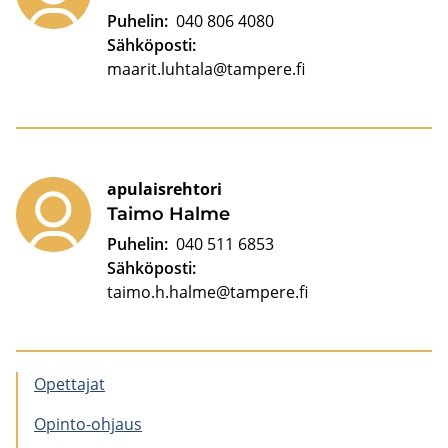
Puhelin:
040 806 4080
Sähköposti:
maarit.luhtala@tampere.fi
apulaisrehtori
Taimo Halme
Puhelin:
040 511 6853
Sähköposti:
taimo.h.halme@tampere.fi
Opet­ta­jat
Opinto-​ohjaus