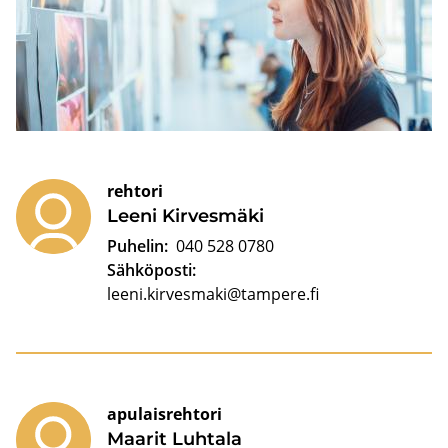
rehtori
Leeni Kir­ves­mä­ki
Puhelin:
040 528 0780
Sähköposti:
leeni.kirvesmaki@tampere.fi
apulaisrehtori
Maa­rit Luh­ta­la