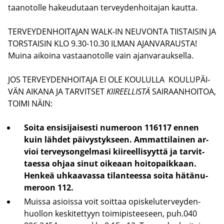
taa­no­tol­le ha­keu­du­taan ter­vey­den­hoi­ta­jan kaut­ta.
TER­VEY­DEN­HOI­TA­JAN WALK-​IN NEU­VON­TA TIIS­TAI­SIN JA
TORS­TAI­SIN KLO 9.30-10.30 ILMAN AJAN­VA­RAUS­TA!
Muina ai­koi­na vas­taa­no­tol­le vain ajan­va­rauk­sel­la.
JOS TER­VEY­DEN­HOI­TA­JA EI OLE KOU­LUL­LA KOU­LU­PÄI­
VÄN AI­KA­NA JA TAR­VIT­SET
KII­REEL­LIS­TÄ
SAI­RAAN­HOI­TOA,
TOIMI NÄIN:
Soita en­si­si­jai­ses­ti nu­me­roon 116117 ennen
kuin läh­det päi­vys­tyk­seen. Am­mat­ti­lai­nen ar­
vioi ter­vey­son­gel­ma­si kii­reel­li­syyt­tä ja tar­vit­
taes­sa ohjaa sinut oi­ke­aan hoi­to­paik­kaan.
Hen­keä uh­kaa­vas­sa ti­lan­tees­sa soita hä­tä­nu­
me­roon 112.
Muis­sa asiois­sa voit soit­taa opis­ke­lu­ter­vey­den­
huol­lon kes­ki­tet­tyyn toi­mi­pis­tee­seen, puh.040