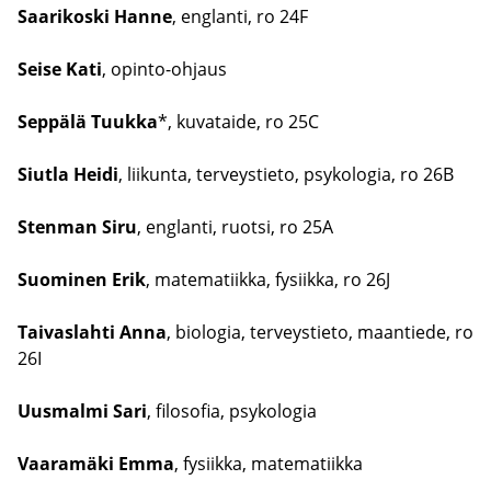
Saa­ri­kos­ki Hanne
, englan­ti, ro 24F
Seise Kati
, opinto-​ohjaus
Sep­pä­lä Tuuk­ka
*, ku­va­tai­de, ro 25C
​Siutla Heidi
, lii­kun­ta, ter­veys­tie­to, psy­ko­lo­gia, ro 26B
Sten­man Siru
, englan­ti, ruot­si, ro 25A
Suo­mi­nen Erik
, ma­te­ma­tiik­ka, fy­siik­ka, ro 26J
Tai­vas­lah­ti Anna
, bio­lo­gia, ter­veys­tie­to, maan­tie­de, ro
26I
Uus­mal­mi Sari
, fi­lo­so­fia, psy­ko­lo­gia
Vaa­ra­mä­ki Emma
, fy­siik­ka, ma­te­ma­tiik­ka