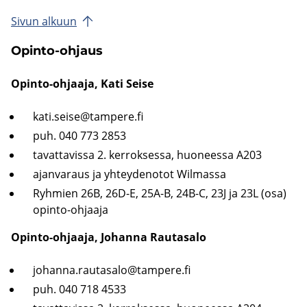
Sivun al­kuun
Opinto-​ohjaus
Opinto-​ohjaaja, Kati Seise
kati.seise@tam­pe­re.fi
puh. 040 773 2853
ta­vat­ta­vis­sa 2. ker­rok­ses­sa, huo­nees­sa A203
ajan­va­raus ja yh­tey­de­no­tot Wilmassa
Ryh­mien
26B, 26D-E, 25A-B, 24B-C, 23J ja 23L (osa)
opinto-​ohjaaja
Opinto-​ohjaaja, Jo­han­na Rau­ta­sa­lo
jo­han­na.rau­ta­sa­lo@tam­pe­re.fi
puh. 040 718 4533