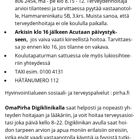
806
2454, ma - pe klo 8.15 - 12. Ter­vey­den­hoi­ta­ja
ar­vioi ti­lan­tee­si ja tar­vit­taes­sa pyy­tää vas­taa­no­tol­
le, Ham­ma­re­nin­ka­tu 5B, 3.krs. Muis­ta sanoa, että
ter­vey­den­hoi­ta­ja ei ole kou­lul­la pai­kal­la.
Ar­ki­sin klo 16 jäl­keen Acu­taan päi­vys­tyk­
seen,
jos vaiva vaa­tii kii­reel­lis­tä hoi­toa. Tar­vit­taes­
sa jo ennen klo 16, jos ti­lan­ne on va­ka­va.
Kou­lu­ta­pa­tur­man sat­tues­sa ole myös lu­kio­sih­tee­
riin yh­tey­des­sä
TAXI esim. 0100 4131
HÄ­TÄ­NU­ME­RO 112
Hy­vin­voin­tia­lu­een sosiaali-​ ja ter­veys­pal­ve­lut : pirha.fi
Oma­Pir­ha Di­gikli­ni­kal­la
saat hel­pos­ti ja no­peas­ti yh­
tey­den hoi­ta­jaan ja lää­kä­riin, ja voit hoi­taa ter­vey­s­asioi­
ta­si joka päivä kello 8–22. Di­gikli­ni­kan avul­la saat hoi­
don tar­peen ar­vion ja apua mo­niin eri­lai­siin oi­rei­siin,
jotka eivät vaadi vas­taa­no­tol­la käyn­tiä ja fyy­sis­tä tut­ki­