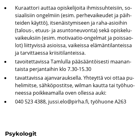
Ku­raat­to­ri aut­taa opis­ke­li­joi­ta ih­mis­suh­tei­siin, so­
si­aa­li­siin on­gel­miin (esim. per­he­vai­keu­det ja päih­
tei­den käyt­tö), it­se­näis­ty­mi­seen ja raha-​asioihin
(talous-​, etuus-​ ja asun­to­neu­von­ta) sekä opis­ke­lu­
vai­keuk­siin (esim. motivaatio-​ongelmat ja pois­sao­
lot) liit­ty­vis­sä asiois­sa, vai­keis­sa elä­män­ti­lan­teis­sa
ja tar­vit­taes­sa krii­si­ti­lan­teis­sa.
ta­voi­tet­ta­vis­sa Tam­lul­la pää­sään­töi­ses­ti maa­nan­
tais­ta per­jan­tai­hin klo 7.30-15.30
ta­vat­ta­vis­sa ajan­va­rauk­sel­la. Yh­teyt­tä voi ottaa pu­
he­li­mit­se, säh­kö­pos­tit­se, wilman kaut­ta tai työ­huo­
nees­sa poik­kea­mal­la oven ol­les­sa auki:
​040 523 4388,
jussi.elo@pirha.fi
, työ­huo­ne A263
Psy­ko­lo­git