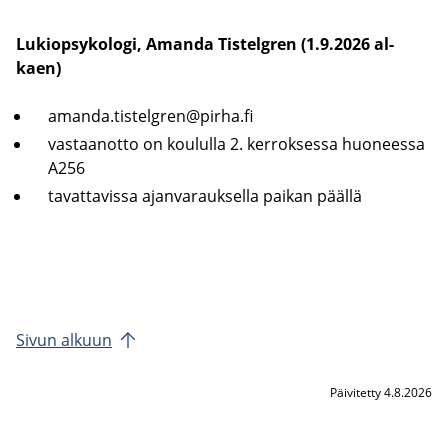
Lu­kiop­sy­ko­lo­gi, Aman­da Tis­telgren (1.9.2026 al­
kaen)
aman­da.tis­telgren@pirha.fi
vas­taan­ot­to on kou­lul­la 2. ker­rok­ses­sa huo­nees­sa
A256
ta­vat­ta­vis­sa ajan­va­rauk­sel­la pai­kan pääl­lä
Sivun al­kuun
Päivitetty 4.8.2026