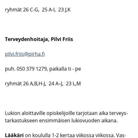
ryh­mät 26 C-G, 25 A-I, 23 J,K
Ter­vey­den­hoi­ta­ja, Pilvi Friis
pilvi.friis@pirha.fi
puh. 050 379 1279, pai­kal­la ti - pe
ryh­mät 26 A,B,H-J, 24 A–J, 23 L,M
Lu­kion aloit­ta­vil­le opis­ke­li­joil­le tar­jo­taan aika ter­veys­
tar­kas­tuk­seen en­sim­mäi­sen lu­kio­vuo­den ai­ka­na.
Lää­kä­ri
on kou­lul­la 1-2 ker­taa vii­kos­sa vii­kos­sa. Vas­