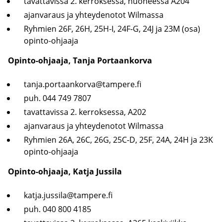
ta­vat­ta­vis­sa 2. ker­rok­ses­sa, huo­nees­sa A204
ajan­va­raus ja yh­tey­de­no­tot Wilmassa
Ryh­mien 26F, 26H, 25H-I, 24F-G, 24J ja 23M (osa)
opinto-​ohjaaja
Opinto-​ohjaaja, Tanja Por­taan­kor­va
tanja.por­taan­kor­va@tam­pe­re.fi
puh. 044 749 7807
ta­vat­ta­vis­sa 2. ker­rok­ses­sa, A202
ajan­va­raus ja yh­tey­de­no­tot Wilmassa
Ryh­mien 26A, 26C, 26G, 25C-D, 25F, 24A, 24H ja 23K
opinto-​ohjaaja
Opinto-​ohjaaja, Katja Jus­si­la
katja.jus­si­la@tam­pe­re.fi
puh. 040 800 4185