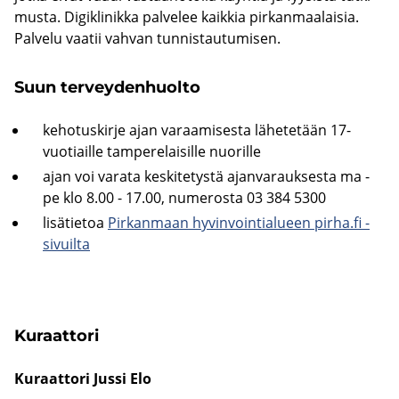
mus­ta. Di­gikli­nik­ka pal­ve­lee kaik­kia pir­kan­maa­lai­sia.
Pal­ve­lu vaa­tii vah­van tun­nis­tau­tu­mi­sen.
Suun ter­vey­den­huol­to
ke­ho­tus­kir­je ajan va­raa­mi­ses­ta lä­he­te­tään 17-​
vuotiaille tam­pe­re­lai­sil­le nuo­ril­le
ajan voi va­ra­ta kes­ki­te­tys­tä ajan­va­rauk­ses­ta ma -
pe klo 8.00 - 17.00, nu­me­ros­ta 03 384 5300
li­sä­tie­toa
Pir­kan­maan hy­vin­voin­tia­lu­een pirha.fi -​
sivuilta
Ku­raat­to­ri
Ku­raat­to­ri Jussi Elo