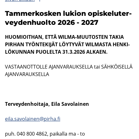
Tam­mer­kos­ken lu­kion opis­ke­lu­ter­
vey­den­huol­to 2026 - 2027
HUO­MIOIT­HAN, ETTÄ WILMA-​MUUTOSTEN TAKIA
PIR­HAN TYÖN­TE­KI­JÄT LÖY­TY­VÄT WILMASTA HEN­KI­
LÖ­KUN­NAN PUO­LEL­TA 31.3.2026 AL­KAEN.
VAS­TAAN­OT­TOL­LE AJAN­VA­RAUK­SEL­LA tai SÄH­KÖI­SEL­LÄ
AJAN­VA­RAUK­SEL­LA
Ter­vey­den­hoi­ta­ja, Eila Sa­vo­lai­nen
eila.sa­vo­lai­nen@pirha.fi
puh. 040 800 4862, pai­kal­la ma - to