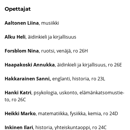
Opet­ta­jat
Aal­to­nen Liina
, musiik­ki
​Alku Heli
, äi­din­kie­li ja kir­jal­li­suus
Fors­blom Nina
, ruot­si, ve­nä­jä, ro 26H
Haa­pa­kos­ki An­nuk­ka
, äi­din­kie­li ja kir­jal­li­suus, ro 26E
Hak­ka­rai­nen Sanni,
englan­ti, his­to­ria, ro 23L
​Hanki Katri
, psy­ko­lo­gia, us­kon­to, elä­män­kat­so­mus­tie­
to, ro 26C
​Heikki Marko
, ma­te­ma­tiik­ka, fy­siik­ka, kemia, ro 24D
In­ki­nen Ilari
, his­to­ria, yh­teis­kun­taop­pi, ro 24C