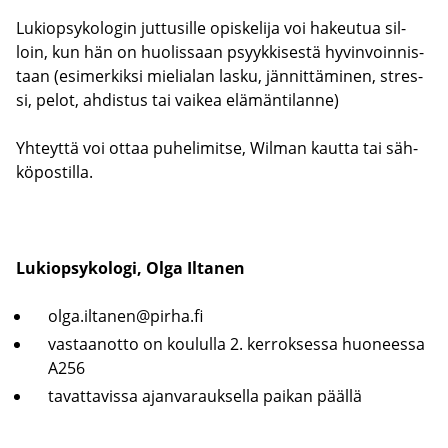
Lu­kiop­sy­ko­lo­gin jut­tusil­le opis­ke­li­ja voi ha­keu­tua sil­
loin, kun hän on huo­lis­saan psyyk­ki­ses­tä hy­vin­voin­nis­
taan (esi­mer­kik­si mie­lia­lan lasku, jän­nit­tä­mi­nen, stres­
si, pelot, ah­dis­tus tai vai­kea elä­män­ti­lan­ne)
Yh­teyt­tä voi ottaa pu­he­li­mit­se, Wilman kaut­ta tai säh­
kö­pos­til­la.
Lu­kiop­sy­ko­lo­gi, Olga Il­ta­nen
olga.il­ta­nen@pirha.fi
vas­taan­ot­to on kou­lul­la 2. ker­rok­ses­sa huo­nees­sa
A256
ta­vat­ta­vis­sa ajan­va­rauk­sel­la pai­kan pääl­lä