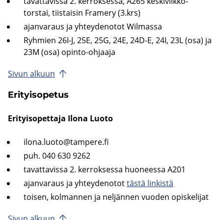
ta­vat­ta­vis­sa 2. ker­rok­ses­sa, A265 keskiviikko-​
torstai, tiis­tai­sin Fra­me­ry (3.krs)
ajan­va­raus ja yh­tey­de­no­tot Wilmassa
Ryh­mien
26I-J,
25E, 25G, 24E, 24D-E, 24I, 23L (osa) ja
23M (osa) opinto-​ohjaaja
Sivun al­kuun
Eri­tyi­so­pe­tus
Eri­tyi­so­pet­ta­ja Ilona Luoto
ilona.luoto@tam­pe­re.fi
puh.
040 630 9262
ta­vat­ta­vis­sa 2. ker­rok­ses­sa huo­nees­sa A201
ajan­va­raus ja yh­tey­de­no­tot
tästä lin­kis­tä
toi­sen, kol­man­nen ja nel­jän­nen vuo­den opis­ke­li­jat
Sivun al­kuun