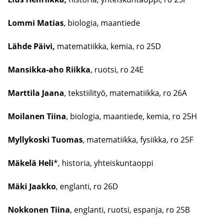
Lommi Ma­tias
, bio­lo­gia, maan­tie­de
Lähde Päivi,
ma­te­ma­tiik­ka, kemia, ro 25D
Mansikka-​aho Riik­ka
, ruot­si, ro 24E
Mart­ti­la Jaana
, teks­tii­li­työ, ma­te­ma­tiik­ka, ro 26A
Moi­la­nen Tiina
, bio­lo­gia, maan­tie­de, kemia, ro 25H
​Myllykoski Tuo­mas
, ma­te­ma­tiik­ka, fy­siik­ka, ro 25F
Mä­ke­lä Heli
*, his­to­ria, yh­teis­kun­taop­pi
Mäki Jaak­ko
, englan­ti, ro 26D
Nok­ko­nen Tiina
, englan­ti, ruot­si, es­pan­ja, ro 25B