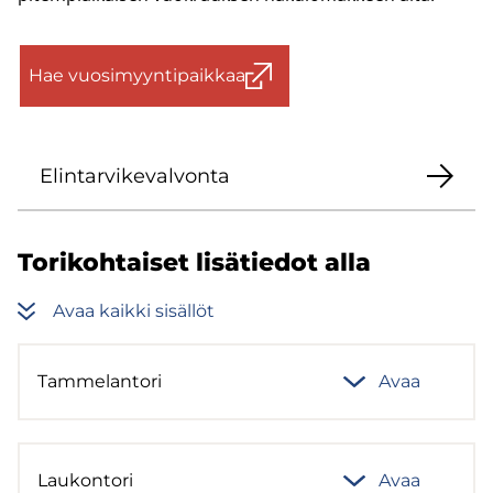
Hae vuo­si­myyn­ti­paik­kaa
Elin­tar­vi­ke­val­von­ta
To­ri­koh­tai­set li­sä­tie­dot alla
Avaa kaik­ki si­säl­löt
Tam­me­lan­to­ri
Avaa
Lau­kon­to­ri
Avaa