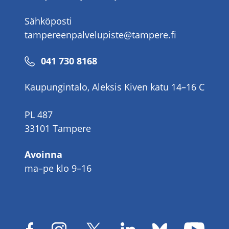
Sähköposti
tampereenpalvelupiste@tampere.fi
Puhelinnumero
041 730 8168
Kaupungintalo, Aleksis Kiven katu 14–16 C
PL 487
33101 Tampere
Avoinna
ma–pe klo 9–16