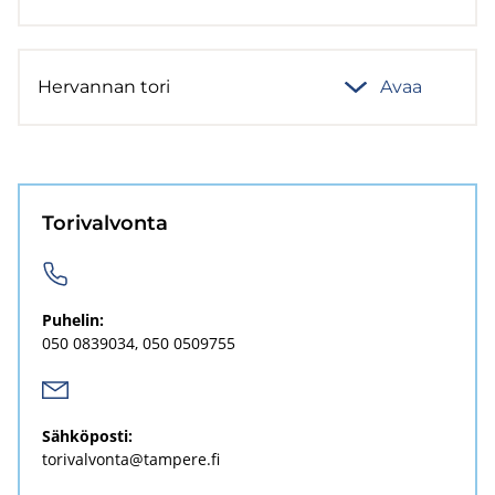
Her­van­nan tori
Avaa
To­ri­val­von­ta
Pu­he­lin:
050 0839034
050 0509755
Säh­kö­pos­ti:
to­ri­val­von­ta@tam­pe­re.fi