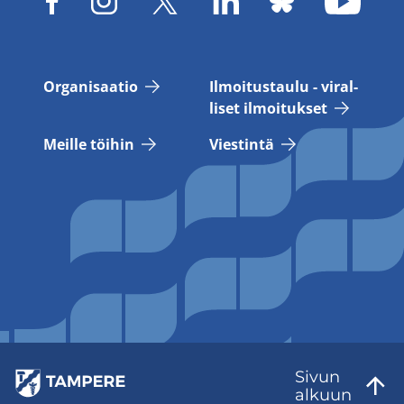
Or­ga­ni­saa­tio
Il­moi­tus­tau­lu - vi­ral­
li­set il­moi­tuk­set
Meil­le töi­hin
Vies­tin­tä
Sivun
al­kuun