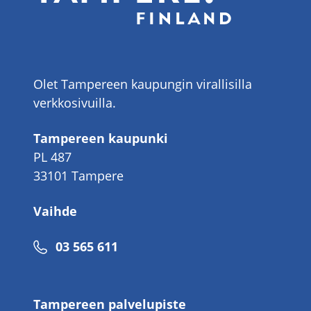
Olet Tampereen kaupungin virallisilla
verkkosivuilla.
Tampereen kaupunki
PL 487
33101 Tampere
Vaihde
Puhelinnumero
03 565 611
Tampereen palvelupiste