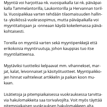
Myyn­tiä voi har­joit­taa nk. vuo­si­pai­kal­la tai nk. päi­vä­pai­
kal­la Tam­me­lan­to­ril­la, Lau­kon­to­ril­la ja Her­van­nan to­ril­
la. Vuo­si­paik­kaa var­ten teh­dään ti­lao­mai­suu­den hal­lin­
ta -​yksikössä vuo­kra­so­pi­mus, mutta päi­vä­pai­kal­la voi
myyn­ti­tai­to­jaan ja -​onneaan käydä ko­kei­le­mas­sa päi­vä­
koh­tai­ses­ti.
To­reil­la on myyn­tiä var­ten sekä myyn­ti­penk­ke­jä että
eri­ko­koi­sia myyn­ti­ruu­tu­ja, johon kaup­pias tuo itse
myyn­ti­lait­teen­sa.
Myy­tä­vik­si tuot­teik­si kel­paa­vat mm. vi­han­nek­set, mar­
jat, kalat, lei­von­nai­set ja kä­si­työ­tuot­teet. Myyn­ti­paik­ko­
jen hin­nat vaih­te­le­vat ar­tik­ke­lin ja pai­kan koon mu­
kaan.
Li­sä­tie­to­ja ja pi­tem­piai­kai­ses­sa vuo­krauk­ses­sa tar­vit­ta­
via ha­ku­lo­mak­kei­ta saa to­ri­val­vo­jil­ta. Voit myös täyt­tää
pi­tem­piai­kai­sen vuo­krauk­sen ha­ku­lo­mak­keen alta.