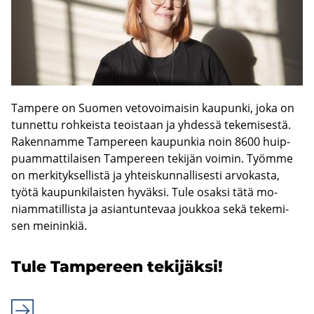
Tam­pe­re on Suo­men ve­to­voi­mai­sin kau­pun­ki, joka on
tun­net­tu roh­keis­ta teois­taan ja yh­des­sä te­ke­mi­ses­tä.
Ra­ken­nam­me Tam­pe­reen kau­pun­kia noin 8600 huip­
puam­mat­ti­lai­sen Tam­pe­reen te­ki­jän voi­min. Työm­me
on mer­ki­tyk­sel­lis­tä ja yh­teis­kun­nal­li­ses­ti ar­vo­kas­ta,
työtä kau­pun­ki­lais­ten hy­väk­si. Tule osak­si tätä mo­
niam­ma­til­lis­ta ja asian­tun­te­vaa jouk­koa sekä te­ke­mi­
sen mei­nin­kiä.
Tule Tam­pe­reen te­ki­jäk­si!