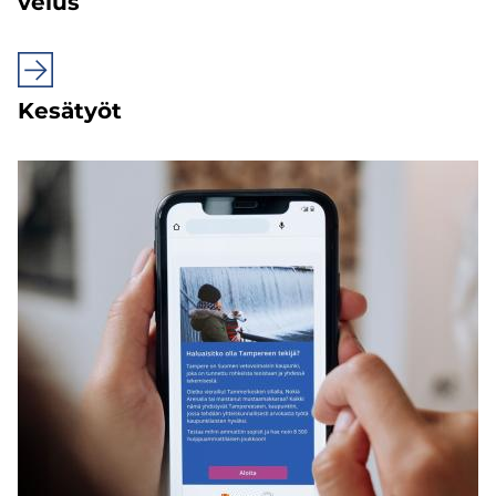
ve­lus
Ke­sä­työt