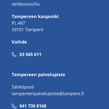
verkkosivuilla.
Tampereen kaupunki
PL 487
33101 Tampere
Vaihde
Puhelinnumero
03 565 611
Tampereen palvelupiste
Sähköposti
tampereenpalvelupiste@tampere.fi
Puhelinnumero
041 730 8168