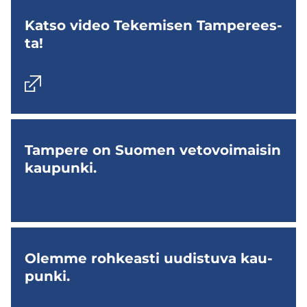
Katso video Te­ke­mi­sen Tam­pe­rees­
ta!
Tam­pe­re on Suo­men ve­to­voi­mai­sin
kau­pun­ki.
Olem­me roh­keas­ti uu­dis­tu­va kau­
pun­ki.