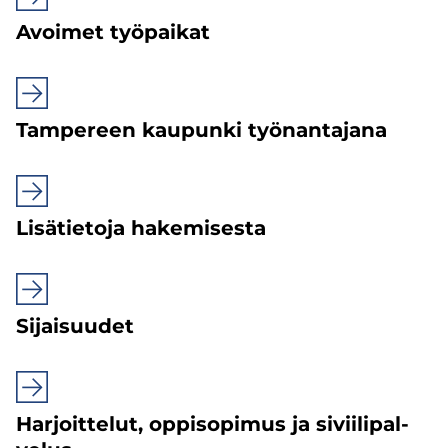
Avoi­met työ­pai­kat
Tam­pe­reen kau­pun­ki työn­antajana
Li­sä­tie­to­ja ha­ke­mi­ses­ta
Si­jai­suu­det
Har­joit­te­lut, op­pi­so­pi­mus ja si­vii­li­pal­