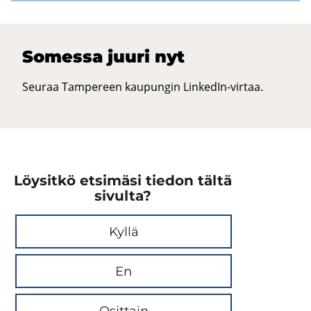
So­mes­sa juuri nyt
Seuraa Tampereen kaupungin LinkedIn-virtaa.
Löysitkö etsimäsi tiedon tältä
sivulta?
Kyllä
En
Osittain