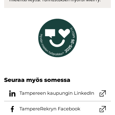
Seu­raa myös so­mes­sa
Tam­pe­reen kau­pun­gin Lin­ke­dIn
Tam­pe­re­Rek­ryn Face­book