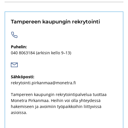
Tam­pe­reen kau­pun­gin rek­ry­toin­ti
Pu­he­lin:
040 8063184
(ar­ki­sin kello 9–13)
Säh­kö­pos­ti:
rek­ry­toin­ti.pir­kan­maa@mo­net­ra.fi
Tampereen kaupungin rekrytointipalvelua tuottaa
Monetra Pirkanmaa. Heihin voi olla yhteydessä
hakemiseen ja avoimiin työpaikkoihin liittyvissä
asioissa.