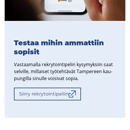
Tes­taa mihin am­mat­tiin
so­pi­sit
Vas­taa­mal­la rek­ry­toin­ti­pe­lin ky­sy­myk­siin saat
sel­vil­le, mil­lai­set työ­teh­tä­vät Tam­pe­reen kau­
pun­gil­la si­nul­le voi­si­vat sopia.
Siir­ry rek­ry­toin­ti­pe­liin