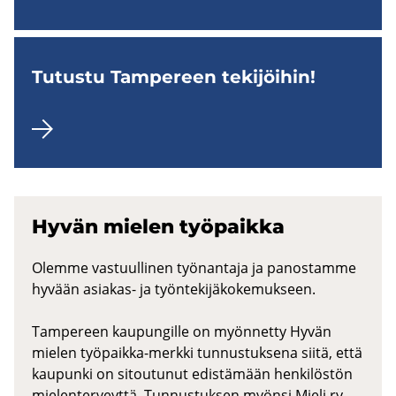
Tu­tus­tu Tam­pe­reen te­ki­jöi­hin!
Hyvän mie­len työ­paik­ka
Olemme vastuullinen työnantaja ja panostamme
hyvään asiakas- ja työntekijäkokemukseen.
Tampereen kaupungille on myönnetty Hyvän
mielen työpaikka-merkki tunnustuksena siitä, että
kaupunki on sitoutunut edistämään henkilöstön
mielenterveyttä. Tunnustuksen myönsi Mieli ry.