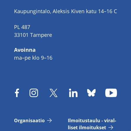
Kaupungintalo, Aleksis Kiven katu 14–16 C
PL 487
33101 Tampere
Avoinna
ma–pe klo 9–16
Or­ga­ni­saa­tio
Il­moi­tus­tau­lu - vi­ral­
li­set il­moi­tuk­set