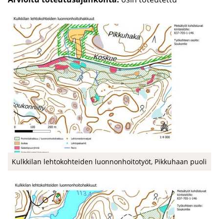
Kulk­ki­lan leh­to­koh­tei­den luon­non­hoi­to­työt, Pik­ku­haan puoli