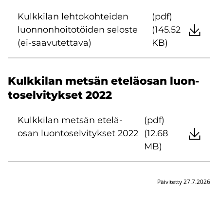
Kulk­ki­lan leh­to­koh­tei­den
(pdf)
luon­non­hoi­to­töi­den se­los­te
(145.52
(ei-​saavutettava)
KB)
Kulk­ki­lan met­sän ete­lä­osan luon­
to­sel­vi­tyk­set 2022
Kulk­ki­lan met­sän ete­lä­
(pdf)
osan luon­to­sel­vi­tyk­set 2022
(12.68
MB)
Päivitetty 27.7.2026