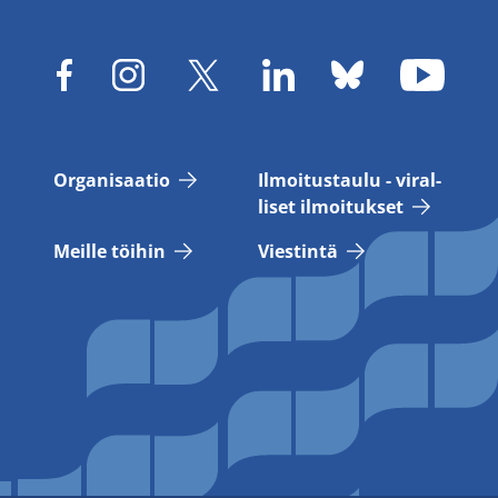
Or­ga­ni­saa­tio
Il­moi­tus­tau­lu - vi­ral­
li­set il­moi­tuk­set
Meil­le töi­hin
Vies­tin­tä