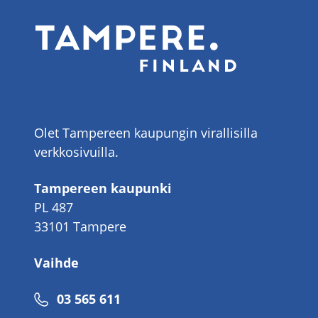
Olet Tampereen kaupungin virallisilla
verkkosivuilla.
Tampereen kaupunki
PL 487
33101 Tampere
Vaihde
Puhelinnumero
03 565 611