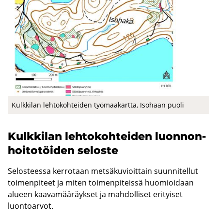
Kulk­ki­lan leh­to­koh­tei­den työ­maa­kart­ta, Iso­haan puoli
Kulk­ki­lan leh­to­koh­tei­den luon­non­
hoi­to­töi­den se­los­te
Selosteessa kerrotaan metsäkuvioittain suunnitellut
toimenpiteet ja miten toimenpiteissä huomioidaan
alueen kaavamääräykset ja mahdolliset erityiset
luontoarvot.