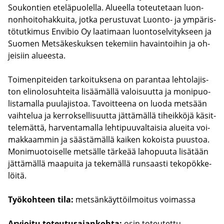
Sou­kon­tien ete­lä­puo­lel­la. Alu­eel­la to­teu­te­taan luon­
non­hoi­to­hak­kui­ta, jotka pe­rus­tu­vat Luonto-​ ja ym­pä­ris­
tö­tut­ki­mus En­vi­bio Oy laa­ti­maan luon­to­sel­vi­tyk­seen ja
Suo­men Met­sä­kes­kuk­sen te­ke­miin ha­vain­toi­hin ja oh­
jei­siin alu­ees­ta.
Toi­men­pi­tei­den tar­koi­tuk­se­na on pa­ran­taa leh­to­la­jis­
ton eli­no­lo­suh­tei­ta li­sää­mäl­lä va­loi­suut­ta ja mo­ni­puo­
lis­ta­mal­la puu­la­jis­toa. Ta­voit­tee­na on luoda met­sään
vaih­te­lua ja ker­rok­sel­li­suut­ta jät­tä­mäl­lä ti­heik­kö­jä kä­sit­
te­le­mät­tä, har­ven­ta­mal­la leh­ti­puu­val­tai­sia aluei­ta voi­
mak­kaam­min ja sääs­tä­mäl­lä kai­ken ko­kois­ta puus­toa.
Mo­ni­muo­toi­sel­le met­säl­le tär­ke­ää la­ho­puu­ta li­sä­tään
jät­tä­mäl­lä maa­pui­ta ja te­ke­mäl­lä run­saas­ti te­ko­pök­ke­
löi­tä.
Työ­koh­teen tila:
met­sän­käyt­töil­moi­tus voi­mas­sa
Ar­vioi­tu to­teu­tusa­jan­koh­ta:
osin to­teu­tet­tu