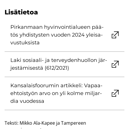
Li­sä­tie­toa
Pir­kan­maan hy­vin­voin­tia­lu­een pää­
tös yh­dis­tys­ten vuo­den 2024 ylei­sa­
vus­tuk­sis­ta
Laki sosiaali-​ ja ter­vey­den­huol­lon jär­
jes­tä­mi­ses­tä (612/2021)
Kan­sa­lais­foo­ru­min ar­tik­ke­li: Va­paa­
eh­tois­työn arvo on yli kolme mil­jar­
dia vuo­des­sa
Teksti:
Mikko Ala-Kapee ja Tampereen