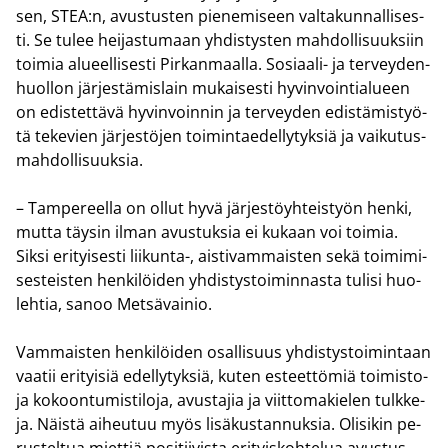
sen, STEA:n, avus­tus­ten pie­ne­mi­seen val­ta­kun­nal­li­ses­
ti. Se tulee hei­jas­tu­maan yh­dis­tys­ten mah­dol­li­suuk­siin
toi­mia alu­eel­li­ses­ti Pir­kan­maal­la. Sosiaali-​ ja ter­vey­den­
huol­lon jär­jes­tä­mis­lain mu­kai­ses­ti hy­vin­voin­tia­lu­een
on edis­tet­tä­vä hy­vin­voin­nin ja ter­vey­den edis­tä­mis­työ­
tä te­ke­vien jär­jes­tö­jen toi­min­tae­del­ly­tyk­siä ja vai­ku­tus­
mah­dol­li­suuk­sia.
– Tam­pe­reel­la on ollut hyvä jär­jes­töyh­teis­työn henki,
mutta täy­sin ilman avus­tuk­sia ei ku­kaan voi toi­mia.
Siksi eri­tyi­ses­ti liikunta-​, ais­ti­vam­mais­ten sekä toi­mi­mi­
ses­teis­ten hen­ki­löi­den yh­dis­tys­toi­min­nas­ta tu­li­si huo­
leh­tia, sanoo Met­sä­vai­nio.
Vam­mais­ten hen­ki­löi­den osal­li­suus yh­dis­tys­toi­min­taan
vaa­tii eri­tyi­siä edel­ly­tyk­siä, kuten es­teet­tö­miä toimisto-​
ja ko­koon­tu­mis­ti­lo­ja, avus­ta­jia ja viit­to­ma­kie­len tulk­ke­
ja. Näis­tä ai­heu­tuu myös li­sä­kus­tan­nuk­sia. Oli­si­kin pe­
rus­tel­tua miet­tiä po­si­tii­vis­ta eri­tyis­koh­te­lua avus­tus­