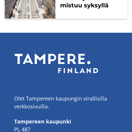
mis­tuu syk­syl­lä
Olet Tampereen kaupungin virallisilla
verkkosivuilla.
Tampereen kaupunki
PL 487