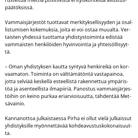
pää­tök­sis­sä.
Vam­mais­jär­jes­töt tuot­ta­vat mer­ki­tyk­sel­li­syy­den ja osal­
lis­tu­mi­sen ko­ke­muk­sia, joita ei voi ostaa muu­al­ta. Ver­
tais­ten yh­des­sä tuot­ta­ma yh­dis­tys­toi­min­ta edis­tää
vam­mais­ten hen­ki­löi­den hy­vin­voin­tia ja yh­tei­söl­li­syyt­
tä.
– Oman yh­dis­tyk­sen kaut­ta syn­ty­vä hen­ki­rei­kä on kor­
vaa­ma­ton. Toi­min­ta on vält­tä­mä­tön­tä vas­ta­pai­noa,
jotta sel­vi­ää kes­kel­lä es­teel­lis­tä ra­ken­net­tua ym­pä­ris­
töä ja asen­teel­lis­ta il­ma­pii­riä. Pa­nos­tus vam­mais­jär­jes­
töi­hin on keino pur­kaa eriar­vioi­suut­ta, täh­den­tää Met­
sä­vai­nio.
Kan­nan­ot­toa jul­kais­taes­sa Pirha ei ollut vielä jul­kais­sut
yh­dis­tyk­sil­le myön­net­tä­vää koh­dea­vus­tus­ko­ko­nai­suut­
ta.