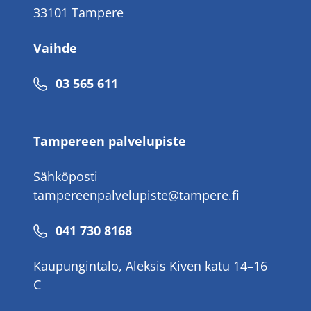
33101 Tampere
Vaihde
Puhelinnumero
03 565 611
Tampereen palvelupiste
Sähköposti
tampereenpalvelupiste@tampere.fi
Puhelinnumero
041 730 8168
Kaupungintalo, Aleksis Kiven katu 14–16
C