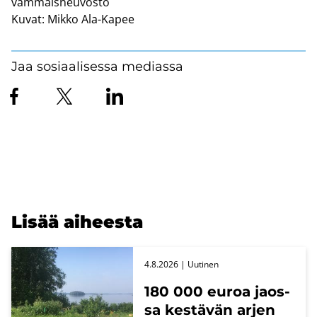
vammaisneuvosto
Kuvat:
Mikko Ala-Kapee
Jaa sosiaalisessa mediassa
Lisää ai­hees­ta
4.8.2026
| Uu­ti­nen
180 000 euroa jaos­
sa kes­tä­vän arjen