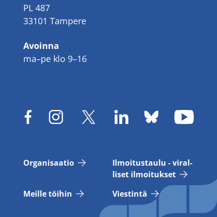
PL 487
33101 Tampere
Avoinna
ma–pe klo 9–16
Or­ga­ni­saa­tio
Il­moi­tus­tau­lu - vi­ral­
li­set il­moi­tuk­set
Meil­le töi­hin
Vies­tin­tä