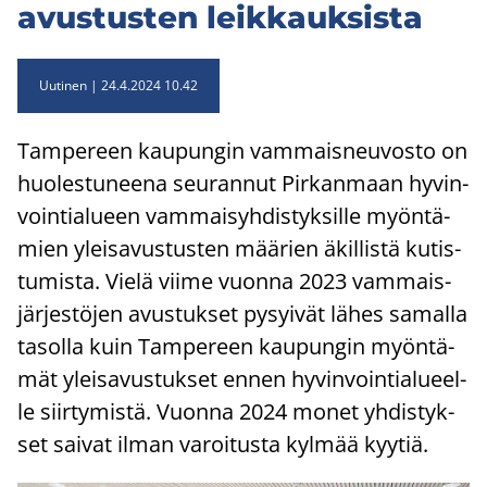
avus­tus­ten leik­kauk­sis­ta
Uutinen
24.4.2024 10.42
Tam­pe­reen kau­pun­gin vam­mais­neu­vos­to on
huo­les­tu­nee­na seu­ran­nut Pir­kan­maan hy­vin­
voin­tia­lu­een vam­mai­syh­dis­tyk­sil­le myön­tä­
mien ylei­sa­vus­tus­ten mää­rien äkil­lis­tä ku­tis­
tu­mis­ta. Vielä viime vuon­na 2023 vam­mais­
jär­jes­tö­jen avus­tuk­set py­syi­vät lähes sa­mal­la
ta­sol­la kuin Tam­pe­reen kau­pun­gin myön­tä­
mät ylei­sa­vus­tuk­set ennen hy­vin­voin­tia­lu­eel­
le siir­ty­mis­tä. Vuon­na 2024 monet yh­dis­tyk­
set sai­vat ilman va­roi­tus­ta kyl­mää kyy­tiä.