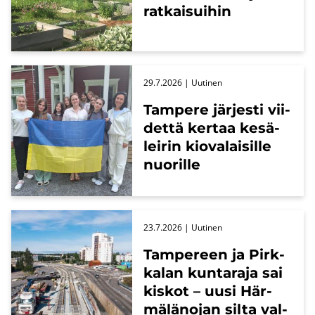
rat­kai­sui­hin
29.7.2026
| Uu­ti­nen
Tam­pe­re jär­jes­ti vii­
det­tä ker­taa ke­sä­
lei­rin kio­va­lai­sil­le
nuo­ril­le
23.7.2026
| Uu­ti­nen
Tam­pe­reen ja Pirk­
ka­lan kun­ta­ra­ja sai
kis­kot – uusi Här­
mä­lä­no­jan silta val­