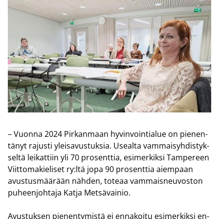
– Vuon­na 2024 Pir­kan­maan hy­vin­voin­tia­lue on pie­nen­
tä­nyt ra­jus­ti ylei­sa­vus­tuk­sia. Useal­ta vam­mai­syh­dis­tyk­
sel­tä lei­kat­tiin yli 70 pro­sent­tia, esi­mer­kik­si Tam­pe­reen
Viit­to­ma­kie­li­set ry:ltä jopa 90 pro­sent­tia ai­em­paan
avus­tus­mää­rään näh­den, to­te­aa vam­mais­neu­vos­ton
pu­heen­joh­ta­ja Katja Met­sä­vai­nio.
Avus­tuk­sen pie­nen­ty­mis­tä ei en­na­koi­tu esi­mer­kik­si en­