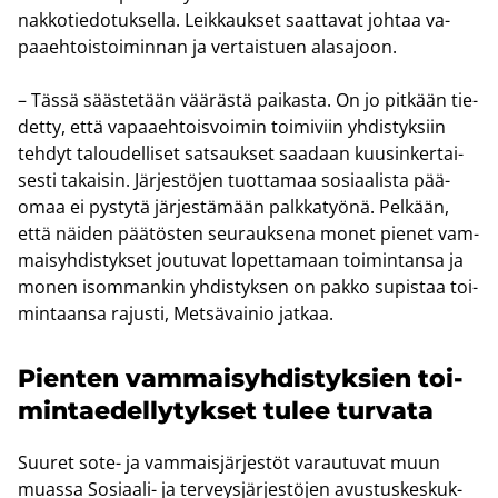
nak­ko­tie­do­tuk­sel­la. Leik­kauk­set saat­ta­vat joh­taa va­
paa­eh­tois­toi­min­nan ja ver­tais­tuen alas­ajoon.
– Tässä sääs­te­tään vää­räs­tä pai­kas­ta. On jo pit­kään tie­
det­ty, että va­paa­eh­tois­voi­min toi­mi­viin yh­dis­tyk­siin
teh­dyt ta­lou­del­li­set sat­sauk­set saa­daan kuusin­ker­tai­
ses­ti ta­kai­sin. Jär­jes­tö­jen tuot­ta­maa so­si­aa­lis­ta pää­
omaa ei pys­ty­tä jär­jes­tä­mään palk­ka­työ­nä. Pel­kään,
että näi­den pää­tös­ten seu­rauk­se­na monet pie­net vam­
mai­syh­dis­tyk­set jou­tu­vat lo­pet­ta­maan toi­min­tan­sa ja
monen isom­man­kin yh­dis­tyk­sen on pakko su­pis­taa toi­
min­taan­sa ra­jus­ti, Met­sä­vai­nio jat­kaa.
Pien­ten vam­mai­syh­dis­tyk­sien toi­
min­tae­del­ly­tyk­set tulee tur­va­ta
Suu­ret sote- ja vam­mais­jär­jes­töt va­rau­tu­vat muun
muas­sa Sosiaali-​ ja ter­veys­jär­jes­tö­jen avus­tus­kes­kuk­