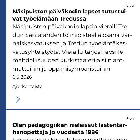
Sivu
Nä­si­puis­ton päi­vä­ko­din lap­set tu­tus­tui­
vat työ­elä­mään Tre­dus­sa
Nä­si­puis­ton päi­vä­ko­din lap­sia vie­rai­li Tre­
dun San­ta­lah­den toi­mi­pis­teel­lä osana var­
hais­kas­va­tuk­sen ja Tre­dun työ­elä­mä­kas­
va­tusyh­teis­työ­tä. Vie­rai­lu tar­jo­si lap­sil­le
mah­dol­li­suu­den kur­kis­taa eri­lai­siin am­
mat­tei­hin ja op­pi­mi­sym­pä­ris­töi­hin.
6.5.2026
Ajan­koh­tais­ta
Sivu
Olen pe­da­go­gii­kan nie­lais­sut las­ten­tar­
han­opet­ta­ja jo vuo­des­ta 1986
Erään var­hais­kas­va­tuk­sen opet­ta­jan hen­