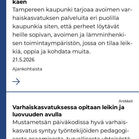
kaen
Tam­pe­reen kau­pun­ki tar­jo­aa avoi­men var­
hais­kas­va­tuk­sen pal­ve­lui­ta eri puo­lil­la
kau­pun­kia siten, että per­heet löy­tä­vät
heil­le so­pi­van, avoi­men ja läm­min­hen­ki­
sen toi­min­taym­pä­ris­tön, jossa on tilaa leik­
kiä, oppia ja koh­da­ta muita.
21.5.2026
Ajan­koh­tais­ta
Artikkeli
Var­hais­kas­va­tuk­ses­sa opi­taan lei­kin ja
luo­vuu­den avul­la
Mus­ta­met­sän päi­vä­ko­dis­sa hyvä var­hais­
kas­va­tus syn­tyy työn­te­ki­jöi­den pe­da­go­gi­
ses­ta osaa­mi­ses­ta, tur­val­li­ses­ta yh­tei­sös­tä