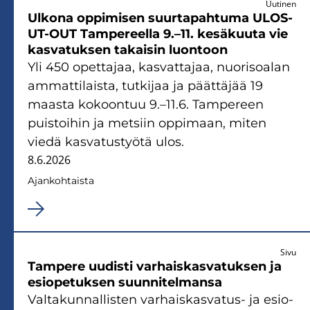
Uutinen
Ul­ko­na op­pi­mi­sen suur­ta­pah­tu­ma ULOS-​
UT-OUT Tam­pe­reel­la 9.–11. ke­sä­kuu­ta vie
kas­va­tuk­sen ta­kai­sin luon­toon
Yli 450 opet­ta­jaa, kas­vat­ta­jaa, nuo­ri­soa­lan
am­mat­ti­lais­ta, tut­ki­jaa ja päät­tä­jää 19
maas­ta ko­koon­tuu 9.–11.6. Tam­pe­reen
puis­toi­hin ja met­siin op­pi­maan, miten
viedä kas­va­tus­työ­tä ulos.
8.6.2026
Ajan­koh­tais­ta
Sivu
Tam­pe­re uu­dis­ti var­hais­kas­va­tuk­sen ja
esio­pe­tuk­sen suun­ni­tel­man­sa
Val­ta­kun­nal­lis­ten varhaiskasvatus-​ ja esio­