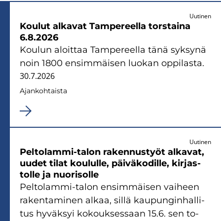
Uutinen
Kou­lut al­ka­vat Tam­pe­reel­la tors­tai­na
6.8.2026
Kou­lun aloit­taa Tam­pe­reel­la tänä syk­sy­nä
noin 1800 en­sim­mäi­sen luo­kan op­pi­las­ta.
30.7.2026
Ajan­koh­tais­ta
Uutinen
Peltolammi-​talon ra­ken­nus­työt al­ka­vat,
uudet tilat kou­lul­le, päi­vä­ko­dil­le, kir­jas­
tol­le ja nuo­ri­sol­le
Peltolammi-​talon en­sim­mäi­sen vai­heen
ra­ken­ta­mi­nen alkaa, sillä kau­pun­gin­hal­li­
tus hy­väk­syi ko­kouk­ses­saan 15.6. sen to­