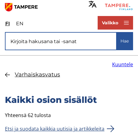
Hyppää
pääsisältöön
www.tampere.fi
Valikko
FI
Valitse
EN
Select
sivuston
site
Si­vus­to­ha­ku
kieli:
language:
Hae
suomi
English
Kuuntele
Var­hais­kas­va­tus
Kaik­ki osion si­säl­löt
Yhteensä 62 tulosta
Etsi ja suodata kaikkia uutisia ja artikkeleita