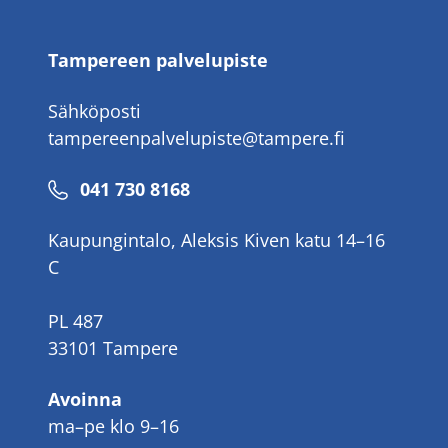
Tampereen palvelupiste
Sähköposti
tampereenpalvelupiste@tampere.fi
Puhelinnumero
041 730 8168
Kaupungintalo, Aleksis Kiven katu 14–16
C
PL 487
33101 Tampere
Avoinna
ma–pe klo 9–16