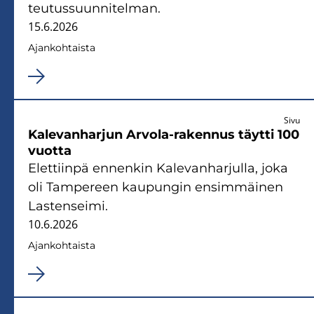
teu­tus­suun­ni­tel­man.
15.6.2026
Ajan­koh­tais­ta
Sivu
Ka­le­van­har­jun Arvola-​rakennus täyt­ti 100
vuot­ta
Elet­tiin­pä en­nen­kin Ka­le­van­har­jul­la, joka
oli Tam­pe­reen kau­pun­gin en­sim­mäi­nen
Las­ten­sei­mi.
10.6.2026
Ajan­koh­tais­ta