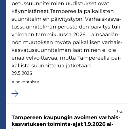
pe­tus­suun­ni­tel­mien uu­dis­tuk­set ovat
käyn­nis­tä­neet Tam­pe­reel­la pai­kal­lis­ten
suun­ni­tel­mien päi­vi­tys­työn. Var­hais­kas­va­
tus­suun­ni­tel­man pe­rus­tei­den päi­vi­tys tuli
voi­maan tam­mi­kuus­sa 2026. Lain­sää­dän­
nön muu­tok­sen myötä pai­kal­li­sen var­hais­
kas­va­tus­suun­ni­tel­man laa­ti­mi­nen ei ole
enää vel­voit­ta­vaa, mutta Tam­pe­reel­la pai­
kal­lis­ta suun­nit­te­lua jat­ke­taan.
29.5.2026
Ajan­koh­tais­ta
Sivu
Tam­pe­reen kau­pun­gin avoi­men var­hais­
kas­va­tuk­sen toiminta-​ajat 1.9.2026 al­