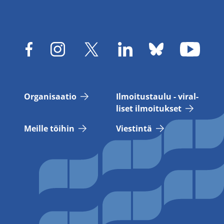
Or­ga­ni­saa­tio
Il­moi­tus­tau­lu - vi­ral­
li­set il­moi­tuk­set
Meil­le töi­hin
Vies­tin­tä