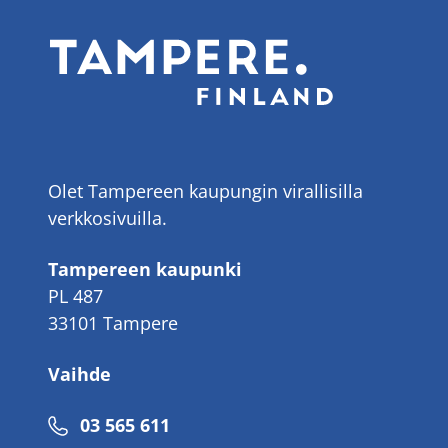
Olet Tampereen kaupungin virallisilla
verkkosivuilla.
Tampereen kaupunki
PL 487
33101 Tampere
Vaihde
Puhelinnumero
03 565 611