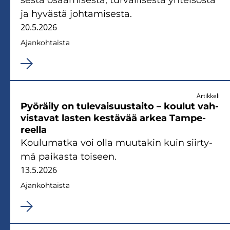
ja hy­väs­tä joh­ta­mi­ses­ta.
20.5.2026
Ajan­koh­tais­ta
Artikkeli
Pyö­räi­ly on tu­le­vai­suus­tai­to – kou­lut vah­
vis­ta­vat las­ten kes­tä­vää arkea Tam­pe­
reel­la
Kou­lu­mat­ka voi olla muu­ta­kin kuin siir­ty­
mä pai­kas­ta toi­seen.
13.5.2026
Ajan­koh­tais­ta