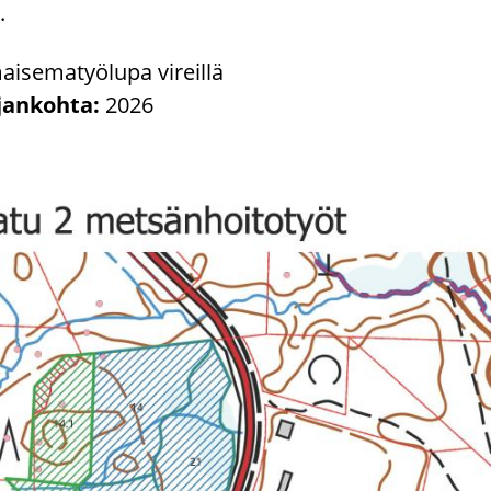
.
i­se­ma­työ­lu­pa vi­reil­lä
­jan­koh­ta:
2026