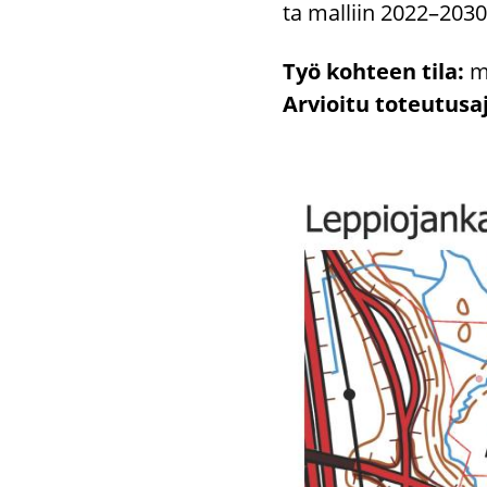
ta mal­liin 2022–2030
Työ koh­teen tila:
ma
Ar­vioi­tu to­teu­tusa