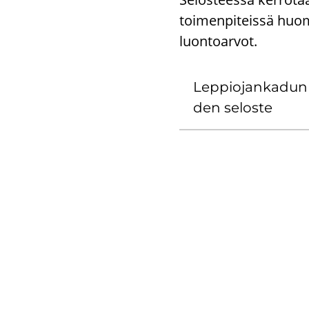
toimenpiteissä huom
luontoarvot.
Lep­pio­jan­ka­dun 
den se­los­te