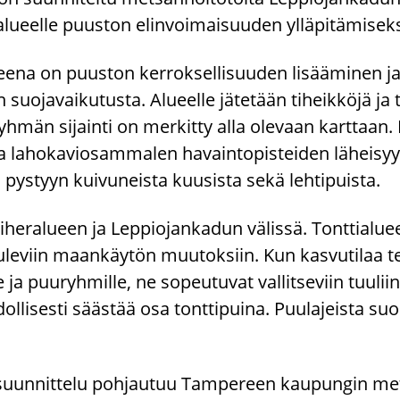
a­lu­eel­le puus­ton elin­voi­mai­suu­den yl­lä­pi­tä­mi­sek
it­tee­na on puus­ton ker­rok­sel­li­suu­den li­sää­mi­nen 
 suo­ja­vai­ku­tus­ta. Alu­eel­le jä­te­tään ti­heik­kö­jä ja 
ryh­män si­jain­ti on mer­kit­ty alla ole­vaan kart­taan. 
la­ho­ka­vio­sam­ma­len ha­vain­to­pis­tei­den lä­hei­syy
 pys­tyyn kui­vu­neis­ta kuusis­ta sekä leh­ti­puis­ta.
vi­he­ra­lu­een ja Lep­pio­jan­ka­dun vä­lis­sä. Tont­tia­lu­e
le­viin maan­käy­tön muu­tok­siin. Kun kas­vu­ti­laa teh­
le ja puu­ryh­mil­le, ne so­peu­tu­vat val­lit­se­viin tuu­liin
li­ses­ti sääs­tää osa tont­ti­pui­na. Puu­la­jeis­ta suo­s
 suun­nit­te­lu poh­jau­tuu Tam­pe­reen kau­pun­gin me