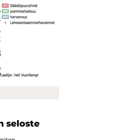
 se­los­te
 miten