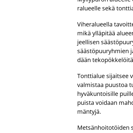
ra­lu­eel­le sekä tont­ti
Vi­he­ra­lu­eel­la ta­vo
mikä yl­lä­pi­tää alu­een
jeel­li­sen sääs­tö­puu­
sääs­tö­puu­ryh­mien ja 
dään te­ko­pök­ke­löi­tä
Tont­tia­lue si­jait­see 
val­mis­taa puus­toa tu­
hy­vä­kun­toi­sil­le puil­
puis­ta voi­daan mah­dol­
män­ty­jä.
Met­sän­hoi­to­töi­den