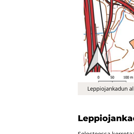
Lep­pio­jan­ka­dun alu
Lep­pio­jan­ka
Selosteessa kerrotaa