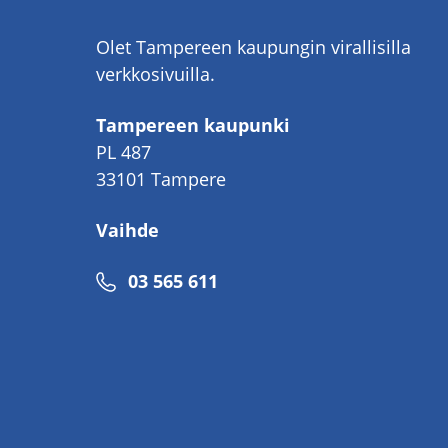
Olet Tampereen kaupungin virallisilla
verkkosivuilla.
Tampereen kaupunki
PL 487
33101 Tampere
Vaihde
Puhelinnumero
03 565 611