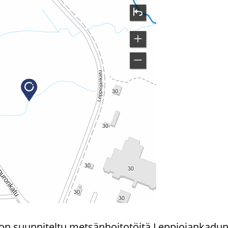
on suun­ni­tel­tu met­sän­hoi­to­töi­tä Lep­pio­jan­ka­dun e