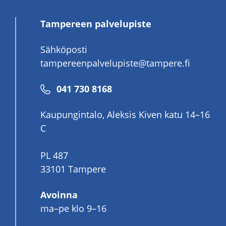
Tampereen palvelupiste
Sähköposti
tampereenpalvelupiste@tampere.fi
Puhelinnumero
041 730 8168
Kaupungintalo, Aleksis Kiven katu 14–16
C
PL 487
33101 Tampere
Avoinna
ma–pe klo 9–16