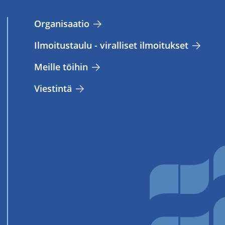
Or­ga­ni­saa­tio
Il­moi­tus­tau­lu - vi­ral­li­set il­moi­tuk­set
Meil­le töi­hin
Vies­tin­tä