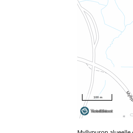
Myl­ly­pu­ron alu­eel­le 