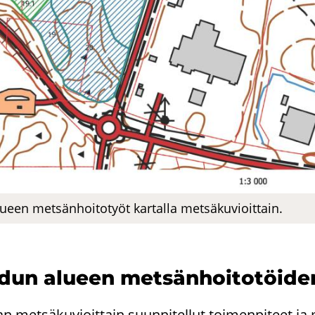
­een met­sän­hoi­to­työt kar­tal­la met­sä­ku­vioit­tain.
­dun alu­een met­sän­hoi­to­töi­den
n metsäkuvioittain suunnitellut toimenpiteet ja