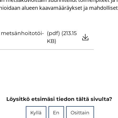
ioidaan alueen kaavamääräykset ja mahdolliset 
met­sän­hoi­to­töi­
(pdf) (213.15
KB)
Löysitkö etsimäsi tiedon tältä sivulta?
Kyllä
En
Osittain