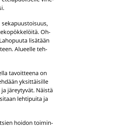
­si.
ja se­ka­puus­toi­suus,
te­ko­pök­ke­löi­tä. Oh­
La­ho­puu­ta li­sä­tään
­teen. Alu­eel­le teh­
el­la ta­voit­tee­na on
dään yk­sit­täi­sil­le
 ja jä­rey­ty­vät. Näis­tä
i­taan leh­ti­pui­ta ja
t­sien hoi­don toi­min­