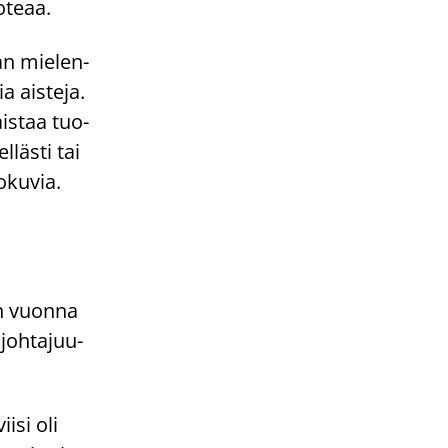
o­te­aa.
aan mie­len­
a ais­te­ja.
ais­taa tuo­
­läs­ti tai
lo­ku­via.
en vuon­na
joh­ta­juu­
i­si oli