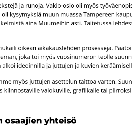
 teks­te­jä ja ru­no­ja. Vakio-​osio oli myös työ­väen­opis
ossa oli ky­sy­myk­siä muun muas­sa Tam­pe­reen kau­pu
is­kel­mis­tä aina Muu­mei­hin asti. Tai­te­tus­sa leh­des
.
kai­li oi­kean ai­ka­kaus­leh­den pro­ses­se­ja. Pää­toi­
e­man, joka toi myös vuo­si­nu­me­ron teol­le suun­na
alkoi ideoin­nil­la ja jut­tu­jen ja ku­vien ke­rää­mi­sel
im­me myös jut­tu­jen aset­te­lun tait­toa var­ten. Suun
iin­nos­ta­vil­le va­lo­ku­vil­le, gra­fii­kal­le tai piir­rok­sil
n osaa­jien yh­tei­sö