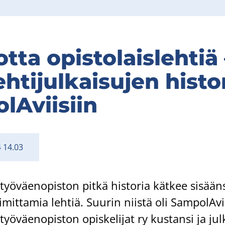
t­ta opis­to­lais­leh­tiä
eh­ti­jul­kai­su­jen his­t
lA­vii­siin
4 14.03
ö­väen­opis­ton pitkä his­to­ria kät­kee si­sään­
i­mit­ta­mia leh­tiä. Suu­rin niis­tä oli Sam­po­lA­vii
­väen­opis­ton opis­ke­li­jat ry kus­tan­si ja jul­