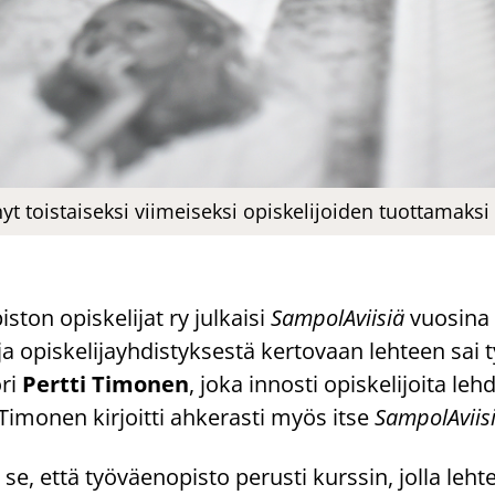
yt toistaiseksi viimeiseksi opiskelijoiden tuottamaksi
ton opis­ke­li­jat ry jul­kai­si
Sam­po­lA­vii­siä
vuo­si­na
 opis­ke­li­jayh­dis­tyk­ses­tä ker­to­vaan leh­teen sai 
­ri
Pert­ti Ti­mo­nen
, joka in­nos­ti opis­ke­li­joi­ta leh
i­mo­nen kir­joit­ti ah­ke­ras­ti myös itse
Sam­po­lA­vii­s
se, että työ­väen­opis­to pe­rus­ti kurs­sin, jolla leh­