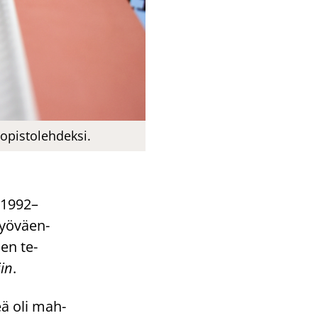
 opistolehdeksi.
 1992–
työ­väen­
­den te­
iin
.
teä oli mah­