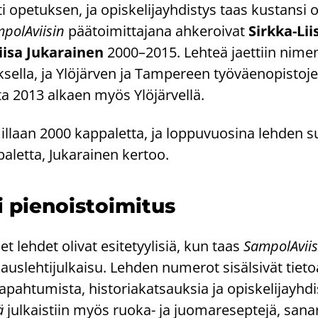
­ti ope­tuk­sen, ja opis­ke­li­jayh­dis­tys taas kus­tan­si os
po­lA­vii­sin
pää­toi­mit­ta­ja­na ah­ke­roi­vat
Sirkka-​Li
iisa Ju­ka­rai­nen
2000–2015. Leh­teä jaet­tiin ni­me
lla, ja Ylö­jär­ven ja Tam­pe­reen työ­väen­opis­to­jen
ta 2013 al­kaen myös Ylö­jär­vel­lä.
il­laan 2000 kap­pa­let­ta, ja lop­pu­vuo­si­na leh­den s
let­ta, Ju­ka­rai­nen ker­too.
i pie­nois­toi­mi­tus
et leh­det oli­vat esi­te­tyy­li­siä, kun taas
Sam­po­lA­vii­
­kaus­leh­ti­jul­kai­su. Leh­den nu­me­rot si­säl­si­vät tie­
­pah­tu­mis­ta, his­to­ria­kat­sauk­sia ja opis­ke­li­jayh­d
sä
jul­kais­tiin myös ruoka-​ ja juo­ma­re­sep­te­jä, sa­na­ri