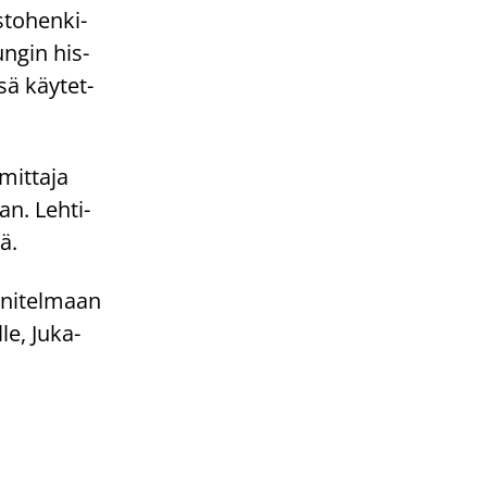
­to­hen­ki­
n­gin his­
­sä käy­tet­
mit­ta­ja
n. Leh­ti­
­lä.
­ni­tel­maan
­le, Ju­ka­