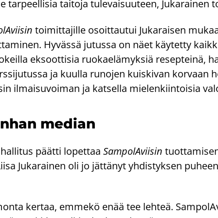
 tar­peel­li­sia tai­to­ja tu­le­vai­suu­teen, Ju­ka­rai­nen t
lA­vii­sin
toi­mit­ta­jil­le osoit­tau­tui Ju­ka­rai­sen mu­k
t­ta­mi­nen. Hy­väs­sä ju­tus­sa on näet käy­tet­ty kaik­ki
­keil­la ek­soot­ti­sia ruo­kae­lä­myk­siä re­sep­tei­nä, h
i­ju­tus­sa ja kuul­la ru­no­jen kuis­ki­van kor­vaan hel
in il­mai­su­voi­man ja kat­sel­la mie­len­kiin­toi­sia va­
van­han me­dian
hal­li­tus päät­ti lo­pet­taa
Sam­po­lA­vii­sin
tuot­ta­mi­s
isa Ju­ka­rai­nen oli jo jät­tä­nyt yh­dis­tyk­sen pu­heen­
t monta ker­taa, em­me­kö enää tee leh­teä. Sam­po­lA­vi