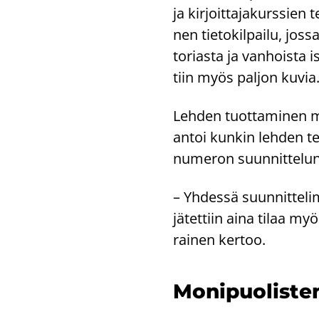
ja kir­joit­ta­ja­kurs­sien
nen tie­to­kil­pai­lu, j
to­rias­ta ja van­hois­ta 
tiin myös pal­jon kuvia
Leh­den tuot­ta­mi­nen mu­
antoi kun­kin leh­den te
nu­me­ron suun­nit­te­lun 
– Yh­des­sä suun­nit­te­l
jä­tet­tiin aina tilaa myös k
rai­nen ker­too.
Mo­ni­puo­lis­te