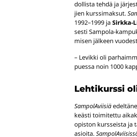
dol­lis­ta tehdä ja jär­jes
jien kurs­si­mak­sut.
Sam­
1992–1999 ja
Sirkka-​L
ses­ti Sampola-​kampukse
mi­sen jäl­keen vuo­des­
– Le­vik­ki oli par­haim­m
pues­sa noin 1000 kap­pa­
Leh­ti­kurs­si ol
Sam­po­lA­vii­siä
edel­tä­ne
keäs­ti toi­mi­tet­tu ai­ka
opis­ton kurs­seis­ta ja ta
asioi­ta.
Sam­po­lA­vii­sis­