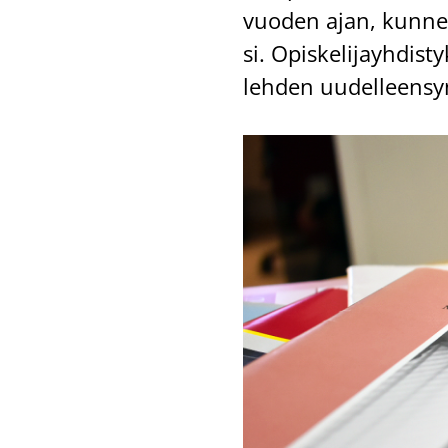
vuo­den ajan, kun­nes 
si. Opis­ke­li­jayh­dis­
leh­den uu­del­leen­syn