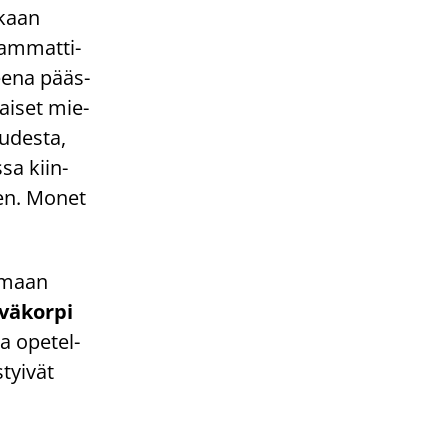
u­kaan
 am­mat­ti­
tee­na pääs­
­lai­set mie­
u­des­ta,
s­sa kiin­
­teen. Monet
ta­maan
­vä­kor­pi
sa ope­tel­
­tyi­vät