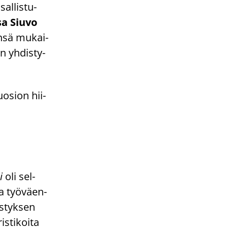
al­lis­tu­
isa Siuvo
n­sä mu­kai­
 yh­dis­ty­
uo­sion hii­
si
oli sel­
toa työ­väen­
is­tyk­sen
s­ti­koi­ta