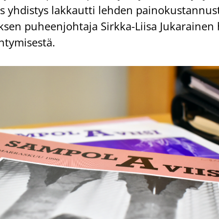
yh­dis­tys lak­kaut­ti leh­den pai­no­kus­tan­nu
tyk­sen pu­heen­joh­ta­ja Sirkka-​Liisa Ju­ka­rai­nen
­ty­mi­ses­tä.