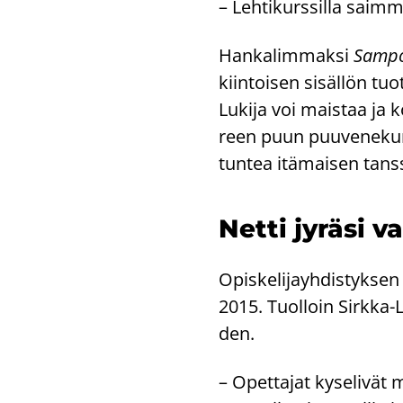
– Leh­ti­kurs­sil­la saim­me
Han­ka­lim­mak­si
Sam­po­
kiin­toi­sen si­säl­lön tuo
Lu­ki­ja voi mais­taa ja ko
reen puun puu­ve­ne­kurs­s
tun­tea itä­mai­sen tans­s
Netti jy­rä­si 
Opis­ke­li­jayh­dis­tyk­sen 
2015. Tuol­loin Sirkka-​Li
den.
– Opet­ta­jat ky­se­li­vä