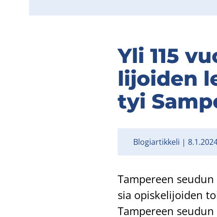
Yli 115 vuo
li­joi­den l
tyi Sam­po­
Blogiartikkeli
8.1.202
Tam­pe­reen seu­dun ty
sia opis­ke­li­joi­den to
Tam­pe­reen seu­dun työ