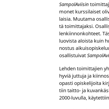
Sam­po­lA­vii­sin
toi­mit­ta
monet kurs­si­lai­set oli
lai­sia. Muu­ta­ma osal­lis
tä toi­mit­ta­jak­si. Osal­l
len­kiin­non­koh­teet. Täst
luo­vis­ta alois­ta kuin hu
nos­tus ai­kuis­opis­ke­lu
osal­lis­tui­vat
Sam­po­lA­vi
Leh­den toi­mit­ta­jien y
hyviä jut­tu­ja ja kiin­nos
opas­ti opis­ke­li­joi­ta 
tiin taitto-​ ja ku­van­kä­s
2000-​luvulla, käy­tet­tii