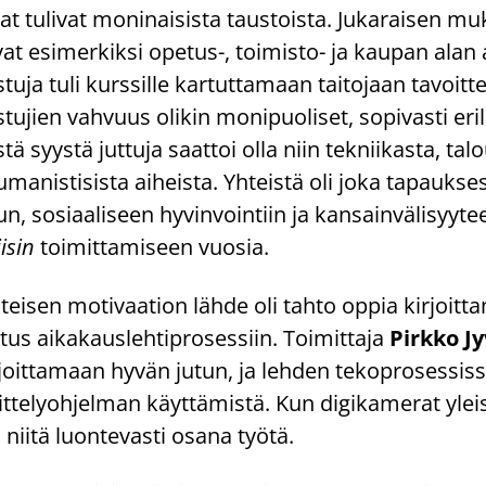
­jat tu­li­vat mo­ni­nai­sis­ta taus­tois­ta. Ju­ka­rai­sen m
­vat esi­mer­kik­si opetus-​, toimisto-​ ja kau­pan alan
­tu­ja tuli kurs­sil­le kar­tut­ta­maan tai­to­jaan ta­voit­
is­tu­jien vah­vuus oli­kin mo­ni­puo­li­set, so­pi­vas­ti eri
ä syys­tä jut­tu­ja saat­toi olla niin tek­nii­kas­ta, ta­lo
­ma­nis­ti­sis­ta ai­heis­ta. Yh­teis­tä oli joka ta­pauk­se
un, so­si­aa­li­seen hy­vin­voin­tiin ja kan­sain­vä­li­syy
i­sin
toi­mit­ta­mi­seen vuo­sia.
h­tei­sen mo­ti­vaa­tion lähde oli tahto oppia kir­joit­
­tus ai­ka­kaus­leh­ti­pro­ses­siin. Toi­mit­ta­ja
Pirk­ko Jy
kir­joit­ta­maan hyvän jutun, ja leh­den te­ko­pro­ses­sis­
it­te­ly­oh­jel­man käyt­tä­mis­tä. Kun di­gi­ka­me­rat yleis
n niitä luon­te­vas­ti osana työtä.