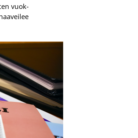
s­ten vuok­
 haa­vei­lee