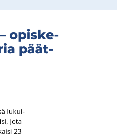
 – opis­ke­
o­ria päät­
sä lu­kui­
­si, jota
kai­si 23