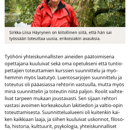
Sirkka-Liisa Häyrynen on kiitollinen siitä, että hän sai
työssään toteuttaa uusia, erikoisiakin avauksia.
Työ­hö­ni yh­teis­kun­nal­lis­ten ai­nei­den pää­toi­mi­se­na
opet­ta­ja­na kuu­lui­vat sekä oma ope­tuk­se­ni että tun­tio­
pet­ta­jien to­teut­ta­mien kurs­sien suun­nit­te­lu ja myö­
hem­min myös laa­tu­työ. Luen­to­sar­jo­jen suun­nit­te­lu ja
to­teu­tus oli pää­asias­sa reh­to­rin vas­tuul­la, mutta myös
minä suun­nit­te­lin ja to­teu­tin niitä pal­jon. Roo­lit vaih­te­
li­vat tar­peen mu­kaan jous­ta­vas­ti. Sen si­jaan reh­to­ri
vas­ta­si avoi­men kor­kea­kou­lun la­ki­tie­don ja valtio-​opin
to­teut­ta­mi­ses­ta. Suun­nit­te­lua­lu­ee­ni oli kui­ten­kin kai­
ken kaik­ki­aan laaja, ja sii­hen kuu­lui­vat us­kon­not, fi­lo­so­
fia, his­to­ria, kult­tuu­rit, psy­ko­lo­gia, yh­teis­kun­nal­li­set