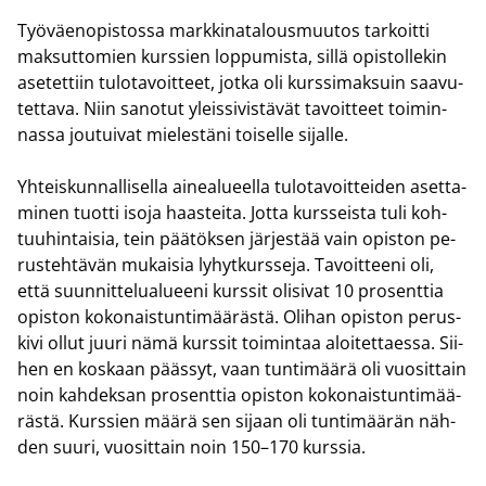
Työ­väen­opis­tos­sa mark­ki­na­ta­lous­muu­tos tar­koit­ti
mak­sut­to­mien kurs­sien lop­pu­mis­ta, sillä opis­tol­le­kin
ase­tet­tiin tu­lo­ta­voit­teet, jotka oli kurs­si­mak­suin saa­vu­
tet­ta­va. Niin sa­no­tut yleis­si­vis­tä­vät ta­voit­teet toi­min­
nas­sa jou­tui­vat mie­les­tä­ni toi­sel­le si­jal­le.
Yh­teis­kun­nal­li­sel­la ai­nea­lu­eel­la tu­lo­ta­voit­tei­den aset­ta­
mi­nen tuot­ti isoja haas­tei­ta. Jotta kurs­seis­ta tuli koh­
tuu­hin­tai­sia, tein pää­tök­sen jär­jes­tää vain opis­ton pe­
rus­teh­tä­vän mu­kai­sia ly­hyt­kurs­se­ja. Ta­voit­tee­ni oli,
että suun­nit­te­lua­lu­ee­ni kurs­sit oli­si­vat 10 pro­sent­tia
opis­ton ko­ko­nais­tun­ti­mää­räs­tä. Oli­han opis­ton pe­rus­
ki­vi ollut juuri nämä kurs­sit toi­min­taa aloi­tet­taes­sa. Sii­
hen en kos­kaan pääs­syt, vaan tun­ti­mää­rä oli vuo­sit­tain
noin kah­dek­san pro­sent­tia opis­ton ko­ko­nais­tun­ti­mää­
räs­tä. Kurs­sien määrä sen si­jaan oli tun­ti­mää­rän näh­
den suuri, vuo­sit­tain noin 150–170 kurs­sia.