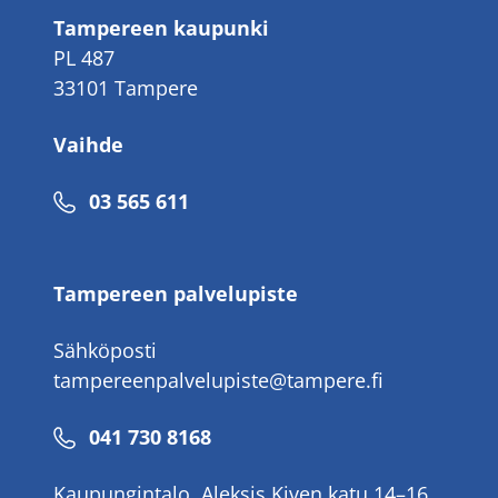
Tampereen kaupunki
PL 487
33101 Tampere
Vaihde
Puhelinnumero
03 565 611
Tampereen palvelupiste
Sähköposti
tampereenpalvelupiste@tampere.fi
Puhelinnumero
041 730 8168
Kaupungintalo, Aleksis Kiven katu 14–16