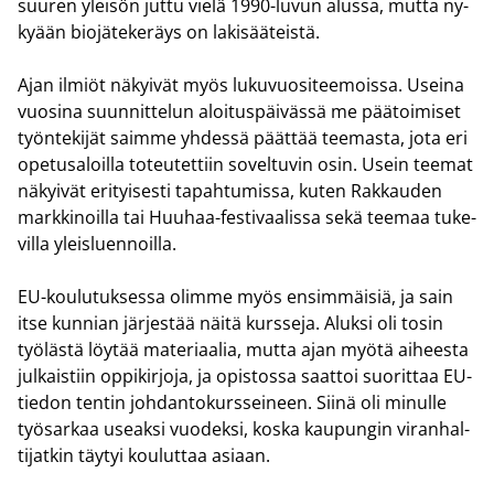
suu­ren ylei­sön juttu vielä 1990-​luvun alus­sa, mutta ny­
ky­ään bio­jä­te­ke­räys on la­ki­sää­teis­tä.
Ajan il­miöt nä­kyi­vät myös lu­ku­vuo­si­tee­mois­sa. Usei­na
vuo­si­na suun­nit­te­lun aloi­tus­päi­väs­sä me pää­toi­mi­set
työn­te­ki­jät saim­me yh­des­sä päät­tää tee­mas­ta, jota eri
ope­tus­aloil­la to­teu­tet­tiin so­vel­tu­vin osin. Usein tee­mat
nä­kyi­vät eri­tyi­ses­ti ta­pah­tu­mis­sa, kuten Rak­kau­den
mark­ki­noil­la tai Huuhaa-​festivaalissa sekä tee­maa tu­ke­
vil­la yleis­luen­noil­la.
EU-​koulutuksessa olim­me myös en­sim­mäi­siä, ja sain
itse kun­nian jär­jes­tää näitä kurs­se­ja. Aluk­si oli tosin
työ­läs­tä löy­tää ma­te­ri­aa­lia, mutta ajan myötä ai­hees­ta
jul­kais­tiin op­pi­kir­jo­ja, ja opis­tos­sa saat­toi suo­rit­taa EU-​
tiedon ten­tin joh­dan­to­kurs­sei­neen. Siinä oli mi­nul­le
työ­sar­kaa useak­si vuo­dek­si, koska kau­pun­gin vi­ran­hal­
ti­jat­kin täy­tyi kou­lut­taa asi­aan.