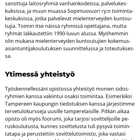
sa­not­tu­ja lai­tos­ryh­miä van­hain­ko­deis­sa, pal­ve­lu­kes­
kuk­sis­sa, ja muun muas­sa So­pi­mus­vuo­ri ry:n toi­min­ta­
kes­kuk­sis­sa, jotka pal­ve­le­vat mie­len­ter­vey­den kun­tou­
tu­jia. Toi­min itse näis­sä ryh­mis­sä opet­ta­ja­na, mutta
ryh­mät lak­kau­tet­tiin 1990-​luvun alus­sa. Myö­hem­min
olin mu­ka­na mie­len­ter­vey­den kun­tou­tu­jien ko­ke­mus­
asian­tun­ti­ja­kou­lu­tuk­sen suun­nit­te­lus­sa ja to­teu­tuk­ses­
sa.
Yti­mes­sä yh­teis­työ
Työs­ken­nel­les­sä­ni opis­tos­sa yh­teis­työ mo­nien si­dos­
ryh­mien kans­sa va­kiin­tui osak­si toi­min­taa. Esi­mer­kik­si
Tam­pe­reen kau­pun­gin tie­do­tuk­sen kans­sa jär­jes­tim­me
ter­ve­tu­lo­kurs­se­ja uusil­le tam­pe­re­lai­sil­le. Pit­kän aikaa
opis­to oli myös foo­ru­mi, joka tar­jo­si so­vit­te­li­joil­le pe­
rus­kou­lu­tus­ta, kun­nes so­vit­te­lus­ta tuli py­sy­vä toi­min­
ta­ta­pa ja pe­rus­tet­tiin so­vit­te­lu­toi­mis­to, joka vas­ta­si