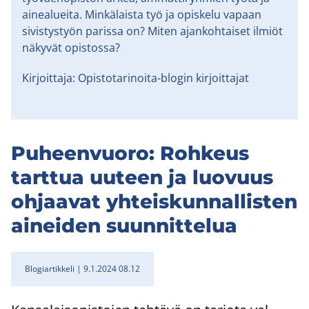
ainealueita. Minkälaista työ ja opiskelu vapaan
sivistystyön parissa on? Miten ajankohtaiset ilmiöt
näkyvät opistossa?
Kirjoittaja: Opistotarinoita-blogin kirjoittajat
Pu­heen­vuo­ro: Roh­keus
tart­tua uu­teen ja luo­vuus
oh­jaa­vat yh­teis­kun­nal­lis­ten
ai­nei­den suun­nit­te­lua
Blogiartikkeli
9.1.2024 08.12