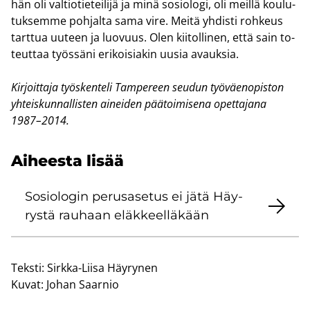
hän oli val­tio­tie­tei­li­jä ja minä so­sio­lo­gi, oli meil­lä kou­lu­
tuk­sem­me poh­jal­ta sama vire. Meitä yh­dis­ti roh­keus
tart­tua uu­teen ja luo­vuus. Olen kii­tol­li­nen, että sain to­
teut­taa työs­sä­ni eri­koi­sia­kin uusia avauk­sia.
Kir­joit­ta­ja työs­ken­te­li Tam­pe­reen seu­dun työ­väen­opis­ton
yh­teis­kun­nal­lis­ten ai­nei­den pää­toi­mi­se­na opet­ta­ja­na
1987–2014.
Ai­hees­ta lisää
So­sio­lo­gin pe­rus­a­se­tus ei jätä Häy­
rys­tä rau­haan eläk­keel­lä­kään
Teksti:
Sirkka-Liisa Häyrynen
Kuvat:
Johan Saarnio