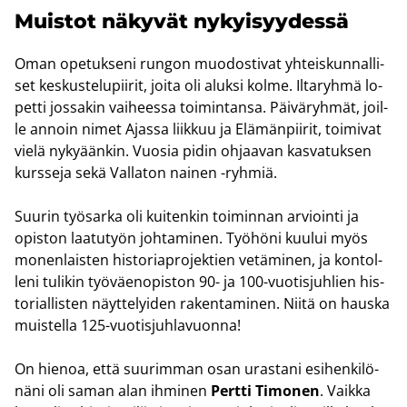
Muis­tot nä­ky­vät ny­kyi­syy­des­sä
Oman ope­tuk­se­ni run­gon muo­dos­ti­vat yh­teis­kun­nal­li­
set kes­kus­te­lu­pii­rit, joita oli aluk­si kolme. Il­ta­ryh­mä lo­
pet­ti jos­sa­kin vai­hees­sa toi­min­tan­sa. Päi­vä­ryh­mät, joil­
le an­noin nimet Ajas­sa liik­kuu ja Elä­män­pii­rit, toi­mi­vat
vielä ny­ky­ään­kin. Vuo­sia pidin oh­jaa­van kas­va­tuk­sen
kurs­se­ja sekä Val­la­ton nai­nen -​ryhmiä.
Suu­rin työ­sar­ka oli kui­ten­kin toi­min­nan ar­vioin­ti ja
opis­ton laa­tu­työn joh­ta­mi­nen. Työ­hö­ni kuu­lui myös
mo­nen­lais­ten his­to­ria­pro­jek­tien ve­tä­mi­nen, ja kon­tol­
le­ni tu­li­kin työ­väen­opis­ton 90- ja 100-​vuotisjuhlien his­
to­rial­lis­ten näyt­te­lyi­den ra­ken­ta­mi­nen. Niitä on haus­ka
muis­tel­la 125-​vuotisjuhlavuonna!
On hie­noa, että suu­rim­man osan uras­ta­ni esi­hen­ki­lö­
nä­ni oli saman alan ih­mi­nen
Pert­ti Ti­mo­nen
. Vaik­ka