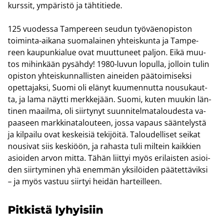
kurs­sit, ym­pä­ris­tö ja täh­ti­tie­de.
125 vuo­des­sa Tam­pe­reen seu­dun työ­väen­opis­ton
toiminta-​aikana suo­ma­lai­nen yh­teis­kun­ta ja Tam­pe­
reen kau­pun­kia­lue ovat muut­tu­neet pal­jon. Eikä muu­
tos mi­hin­kään py­säh­dy! 1980-​luvun lo­pul­la, jol­loin tulin
opis­ton yh­teis­kun­nal­lis­ten ai­nei­den pää­toi­mi­sek­si
opet­ta­jak­si, Suomi oli elä­nyt kuu­men­nut­ta nousu­kaut­
ta, ja lama näyt­ti merk­ke­jään. Suomi, kuten muu­kin län­
ti­nen maa­il­ma, oli siir­ty­nyt suun­ni­tel­ma­ta­lou­des­ta va­
paa­seen mark­ki­na­ta­lou­teen, jossa va­paus sään­te­lys­tä
ja kil­pai­lu ovat kes­kei­siä te­ki­jöi­tä. Ta­lou­del­li­set sei­kat
nousi­vat siis kes­ki­öön, ja ra­has­ta tuli mil­tein kaik­kien
asioi­den arvon mitta. Tähän liit­tyi myös eri­lais­ten asioi­
den siir­ty­mi­nen yhä enem­män yk­si­löi­den pää­tet­tä­vik­si
– ja myös vas­tuu siir­tyi hei­dän har­teil­leen.
Pit­kis­tä ly­hyi­siin