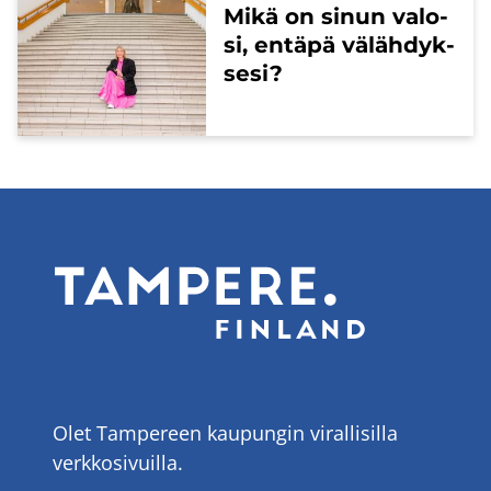
Mikä on sinun va­lo­
si, en­tä­pä vä­läh­dyk­
se­si?
Olet Tampereen kaupungin virallisilla
verkkosivuilla.