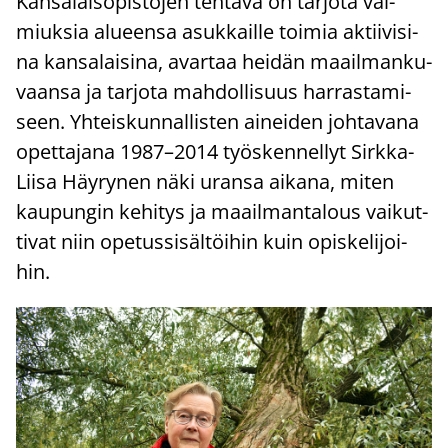
Kan­sa­lais­opis­to­jen teh­tä­vä on tar­jo­ta val­
miuk­sia alu­een­sa asuk­kail­le toi­mia ak­tii­vi­si­
na kan­sa­lai­si­na, avar­taa hei­dän maa­il­man­ku­
vaan­sa ja tar­jo­ta mah­dol­li­suus har­ras­ta­mi­
seen. Yh­teis­kun­nal­lis­ten ai­nei­den joh­ta­va­na
opet­ta­ja­na 1987–2014 työs­ken­nel­lyt Sirkka-​
Liisa Häy­ry­nen näki uran­sa ai­ka­na, miten
kau­pun­gin ke­hi­tys ja maa­il­man­ta­lous vai­kut­
ti­vat niin ope­tus­si­säl­töi­hin kuin opis­ke­li­joi­
hin.