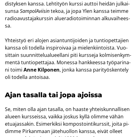
dis­tyk­sen kans­sa. Leh­ti­työn kurs­si aut­toi hei­dän jul­kai­
sun­sa
Sam­po­lA­vii­sin
tekoa, ja jopa Ylen kans­sa teim­me
ra­dio­avus­ta­ja­kurs­sin alue­ra­dio­toi­min­nan al­ku­vai­hees­
sa.
Yh­teis­työ eri alo­jen asian­tun­ti­joi­den ja tun­tio­pet­ta­jien
kans­sa oli to­del­la ins­pi­roi­vaa ja mie­len­kiin­tois­ta. Vuo­
sit­tain suun­nit­te­lua­lu­eel­la­ni piti kurs­se­ja kol­mi­sen­kym­
men­tä tun­tio­pet­ta­jaa. Mo­nes­sa hank­kees­sa työ­pa­ri­na­
ni toimi
Anne Kil­po­nen
, jonka kans­sa pa­ri­työs­ken­te­ly
oli to­del­la an­toi­saa.
Ajan ta­sal­la tai jopa ajois­sa
Se, miten olla ajan ta­sal­la, on haas­te yh­teis­kun­nal­li­sen
alu­een kurs­seis­sa, vaik­ka jos­kus kyllä olim­me vähän
etua­jas­sa­kin. Esi­mer­kik­si kom­pos­toin­ti­kurs­sit, joita pi­
dim­me Pir­kan­maan jä­te­huol­lon kans­sa, eivät ol­leet