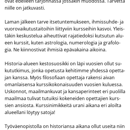
ovat edel­leen tar­jon­nas­sa jos­sa­kin muo­dos­sa. Tar­vet­ta
niil­le on jat­ku­vas­ti.
Laman jäl­keen tarve it­se­tun­te­muk­seen, ihmissuhde-​ ja
vuo­ro­vai­ku­tus­tai­toi­hin liit­ty­viin kurs­sei­hin kas­voi. Yleis­
tä­kin kes­kus­te­lua ai­heut­ti­vat ra­ja­tie­dok­si kut­su­tun alu­
een kurs­sit, kuten astro­lo­gia, nu­me­ro­lo­gia ja gra­fo­lo­
gia. Ne kiin­nos­ti­vat ih­mi­siä epä­va­kai­na ai­koi­na.
Historia-​alueen kes­to­suo­sik­ki on läpi vuo­sien ollut su­
ku­tut­ki­mus, jonka ope­tus­ta ke­hi­tim­me yh­des­sä opet­ta­
jan kans­sa. Myös fi­lo­so­fi­aan opet­ta­ja ra­ken­si aivan
oman­lai­sen­sa kurs­si­ko­ko­nai­suu­den vuo­sien ku­lues­sa.
Us­kon­not, maa­il­man­ku­vat ja kan­sa­pe­rin­teet eri puo­lil­la
maa­il­maa tu­li­vat tu­tuik­si ko­ke­nei­den opet­ta­jien kurs­
sien an­sios­ta. Kurs­si­ni­mik­kei­tä urani ai­ka­na eri aloil­ta
alu­eel­la­ni löy­tyy sa­to­ja!
Työ­väen­opis­tol­la on his­to­rian­sa ai­ka­na ollut usei­ta niin