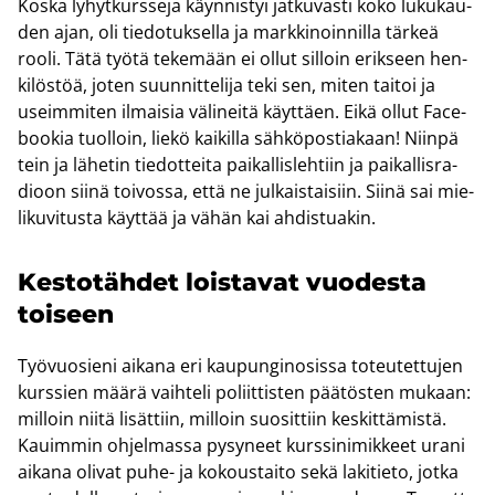
Koska ly­hyt­kurs­se­ja käyn­nis­tyi jat­ku­vas­ti koko lu­ku­kau­
den ajan, oli tie­do­tuk­sel­la ja mark­ki­noin­nil­la tär­keä
rooli. Tätä työtä te­ke­mään ei ollut sil­loin erik­seen hen­
ki­lös­töä, joten suun­nit­te­li­ja teki sen, miten tai­toi ja
useim­mi­ten il­mai­sia vä­li­nei­tä käyt­täen. Eikä ollut Face­
boo­kia tuol­loin, liekö kai­kil­la säh­kö­pos­tia­kaan! Niin­pä
tein ja lä­he­tin tie­dot­tei­ta pai­kal­lis­leh­tiin ja pai­kal­lis­ra­
dioon siinä toi­vos­sa, että ne jul­kais­tai­siin. Siinä sai mie­
li­ku­vi­tus­ta käyt­tää ja vähän kai ah­dis­tua­kin.
Kes­to­täh­det lois­ta­vat vuo­des­ta
toi­seen
Työ­vuo­sie­ni ai­ka­na eri kau­pun­gi­no­sis­sa to­teu­tet­tu­jen
kurs­sien määrä vaih­te­li po­liit­tis­ten pää­tös­ten mu­kaan:
mil­loin niitä li­sät­tiin, mil­loin suo­sit­tiin kes­kit­tä­mis­tä.
Kauim­min oh­jel­mas­sa py­sy­neet kurs­si­ni­mik­keet urani
ai­ka­na oli­vat puhe- ja ko­kous­tai­to sekä la­ki­tie­to, jotka