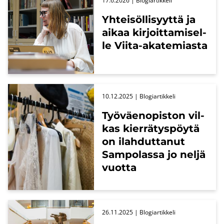
17.6.2026
| Blo­giar­tik­ke­li
Yh­tei­söl­li­syyt­tä ja
aikaa kir­joit­ta­mi­sel­
le Viita-​akatemiasta
10.12.2025
| Blo­giar­tik­ke­li
Työ­väen­opis­ton vil­
kas kier­rä­tys­pöy­tä
on ilah­dut­ta­nut
Sam­po­las­sa jo neljä
vuot­ta
26.11.2025
| Blo­giar­tik­ke­li