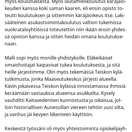
myös kou­lu­tuk­ses­ta. Myös lau­ta­mies­kou­lu­tus kä­rä­jä­oi­
keu­den kans­sa koki saman kaa­ren, eli ensin opis­to to­
teut­ti kou­lu­tuk­sen ja sit­tem­min kä­rä­jä­oi­keus itse. La­ki­
sää­tei­nen asu­kas­toi­min­ta­kou­lu­tus val­tion tu­ke­mis­sa
vuo­kra­ta­lo­yh­tiöis­sä to­teu­tet­tiin niin ikään ensin yh­des­
sä opis­ton kans­sa ja sit­ten hei­dän omana kou­lu­tuk­se­
naan.
Malli sopi myös mo­nil­le yh­dis­tyk­sil­le. Elä­kei­käi­set
omais­hoi­ta­jat kai­pa­si­vat tukea kou­lu­tuk­ses­ta, ja sitä
heil­le jär­jes­tim­me. Olin myös te­ke­mäs­sä Teis­kon ky­lä­
tut­ki­mus­ta, jonka Maa­seu­tu­kes­kus jär­jes­ti alu­eel­la.
Kävin jo­kai­ses­sa Teis­kon ky­läs­sä in­nos­ta­mas­sa ih­mi­siä
ke­rää­mään vas­tauk­sia alu­een­sa asuk­kail­ta. Ky­se­ly
vauh­dit­ti Kai­ta­ve­den­tien kun­nos­tus­ta ja oi­kai­sua, jol­
loin his­to­rial­li­sen Au­nes­sil­lan vie­reen teh­tiin uusi silta,
ja van­hus jäi ke­vyen lii­ken­teen käyt­töön.
Kes­keis­tä työs­sä­ni oli myös yh­teis­toi­min­ta opis­ke­li­jayh­