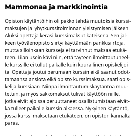
Mam­mo­naa ja mark­ki­noin­tia
Opis­ton käy­tän­töi­hin oli pakko tehdä muu­tok­sia kurs­si­
mak­su­jen ja ly­hyt­kurs­si­toi­min­nan yleis­ty­mi­sen jäl­keen.
Aluk­si opet­ta­ja ke­rä­si kurs­si­mak­sut kä­tei­se­nä. Sen jäl­
keen työ­väen­opis­to siir­tyi käyt­tä­mään pank­ki­siir­to­ja,
mutta sil­loin­kaan kurs­se­ja ei tar­vin­nut mak­saa etu­kä­
teen. Liian usein kävi niin, että täy­teen il­moit­tau­tu­neel­
le kurs­sil­le ei tul­lut pai­kal­le kuin kou­ral­li­nen opis­ke­li­joi­
ta. Opet­ta­ja jou­tui pe­ru­maan kurs­sin eikä saa­nut odot­
ta­maan­sa an­sio­ta eikä opis­to kurs­si­mak­sua, saati opis­
ke­li­ja kurs­si­aan. Niin­pä il­moit­tau­tu­mis­käy­tän­töä muu­
tet­tiin, ja myös sak­ko­mak­sut tu­li­vat käyt­töön niil­le,
jotka eivät ajois­sa pe­ruut­ta­neet osal­lis­tu­mis­taan ei­vät­
kä tul­leet pai­kal­le kurs­sin al­kaes­sa. Ny­kyi­nen käy­tän­tö,
jossa kurs­si mak­se­taan etu­kä­teen, on opis­ton kan­nal­ta
paras.