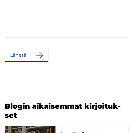
Lä­he­tä
Blo­gin ai­kai­sem­mat kir­joi­tuk­
set