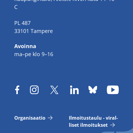
C
PL 487
33101 Tampere
Avoinna
ma–pe klo 9–16
Or­ga­ni­saa­tio
Il­moi­tus­tau­lu - vi­ral­
li­set il­moi­tuk­set