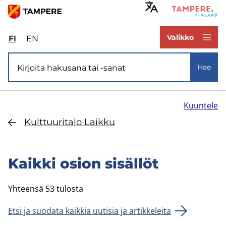
Hyppää
pääsisältöön
www.tampere.fi
Valikko
FI
Valitse
EN
Select
sivuston
site
Si­vus­to­ha­ku
kieli:
language:
Hae
suomi
English
Kuuntele
Kult­tuu­ri­ta­lo Laik­ku
Kaik­ki osion si­säl­löt
Yhteensä 53 tulosta
Etsi ja suodata kaikkia uutisia ja artikkeleita