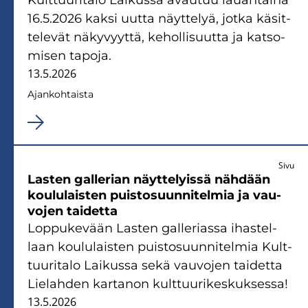
16.5.2026 kaksi uutta näyt­te­lyä, jotka kä­sit­
te­le­vät nä­ky­vyyt­tä, ke­hol­li­suut­ta ja kat­so­
mi­sen ta­po­ja.
13.5.2026
Ajan­koh­tais­ta
Sivu
Las­ten gal­le­rian näyt­te­lyis­sä näh­dään
kou­lu­lais­ten puis­to­suun­ni­tel­mia ja vau­
vo­jen tai­det­ta
Lop­pu­ke­vään Las­ten gal­le­rias­sa ihas­tel­
laan kou­lu­lais­ten puis­to­suun­ni­tel­mia Kult­
tuu­ri­ta­lo Lai­kus­sa sekä vau­vo­jen tai­det­ta
Lie­lah­den kar­ta­non kult­tuu­ri­kes­kuk­ses­sa!
13.5.2026