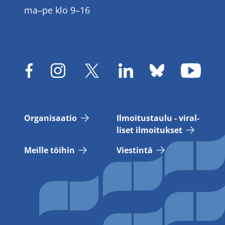
ma–pe klo 9–16
Or­ga­ni­saa­tio
Il­moi­tus­tau­lu - vi­ral­
li­set il­moi­tuk­set
Meil­le töi­hin
Vies­tin­tä