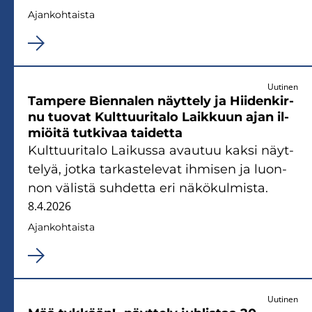
Ajan­koh­tais­ta
Uutinen
Tam­pe­re Bienn­alen näyt­te­ly ja Hii­den­kir­
nu tuo­vat Kult­tuu­ri­ta­lo Laik­kuun ajan il­
miöi­tä tut­ki­vaa tai­det­ta
Kult­tuu­ri­ta­lo Lai­kus­sa avau­tuu kaksi näyt­
te­lyä, jotka tar­kas­te­le­vat ih­mi­sen ja luon­
non vä­lis­tä suh­det­ta eri nä­kö­kul­mis­ta.
8.4.2026
Ajan­koh­tais­ta
Uutinen