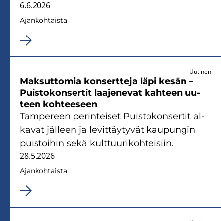
6.6.2026
Ajan­koh­tais­ta
Uutinen
Mak­sut­to­mia kon­sert­te­ja läpi kesän –
Puis­to­kon­ser­tit laa­je­ne­vat kah­teen uu­
teen koh­tee­seen
Tam­pe­reen pe­rin­tei­set Puis­to­kon­ser­tit al­
ka­vat jäl­leen ja le­vit­täy­ty­vät kau­pun­gin
puis­toi­hin sekä kult­tuu­ri­koh­tei­siin.
28.5.2026
Ajan­koh­tais­ta