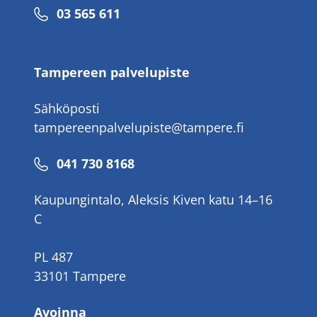
Puhelinnumero
03 565 611
Tampereen palvelupiste
Sähköposti
tampereenpalvelupiste@tampere.fi
Puhelinnumero
041 730 8168
Kaupungintalo, Aleksis Kiven katu 14–16
C
PL 487
33101 Tampere
Avoinna