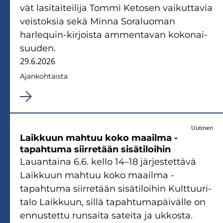
vät la­si­tai­tei­li­ja Tommi Ke­to­sen vai­kut­ta­via
veis­tok­sia sekä Minna So­ra­luo­man
harlequin-​kirjoista am­men­ta­van ko­ko­nai­
suu­den.
29.6.2026
Ajan­koh­tais­ta
Uutinen
Laik­kuun mah­tuu koko maa­il­ma -​
tapahtuma siir­re­tään si­sä­ti­loi­hin
Lau­an­tai­na 6.6. kello 14–18 jär­jes­tet­tä­vä
Laik­kuun mah­tuu koko maa­il­ma -​
tapahtuma siir­re­tään si­sä­ti­loi­hin Kult­tuu­ri­
ta­lo Laik­kuun, sillä ta­pah­tu­ma­päi­väl­le on
en­nus­tet­tu run­sai­ta sa­tei­ta ja uk­kos­ta.