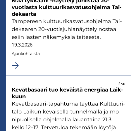
Mää tyk­kään! -​näyttely juh­lis­taa 20-​
vuotiasta kult­tuu­ri­kas­va­tus­oh­jel­ma Tai­
de­kaar­ta
Tam­pe­reen kult­tuu­ri­kas­va­tus­oh­jel­ma Tai­
de­kaa­ren 20-​vuotisjuhlanäyttely nos­taa
esiin las­ten nä­ke­myk­siä tai­tees­ta.
19.3.2026
Ajan­koh­tais­ta
Sivu
Ke­vät­ba­saa­ri tuo ke­väis­tä ener­gi­aa Laik­
kuun
Kevätbasaari-​tapahtuma täyt­tää Kult­tuu­ri­
ta­lo Lai­kun ke­väi­sel­lä tun­nel­mal­la ja mo­
ni­puo­li­sel­la oh­jel­mal­la lau­an­tai­na 21.3.
kello 12–17. Ter­ve­tu­loa te­ke­mään löy­tö­jä