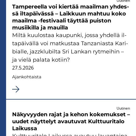
Uutinen
Tam­pe­reel­la voi kier­tää maa­il­man yh­des­
sä il­ta­päi­väs­sä – Laik­kuun mah­tuu koko
maa­il­ma -​festivaali täyt­tää puis­ton
musii­kil­la ja mauil­la
Miltä kuu­los­taa kau­pun­ki, jossa yh­del­lä il­
ta­päi­väl­lä voi mat­kus­taa Tanzaniasta Ka­ri­
bial­le, jazzklubilta Sri Lan­kan ryt­mei­hin –
ja vielä pa­la­ta ko­tiin?
27.5.2026
Ajan­koh­tais­ta
Uutinen
Nä­ky­vyy­den rajat ja kehon ko­ke­muk­set –
uudet näyt­te­lyt avau­tu­vat Kult­tuu­ri­ta­lo
Lai­kus­sa
Kult­tuu­ri­ta­lo Lai­kus­sa avau­tuu lau­an­tai­na