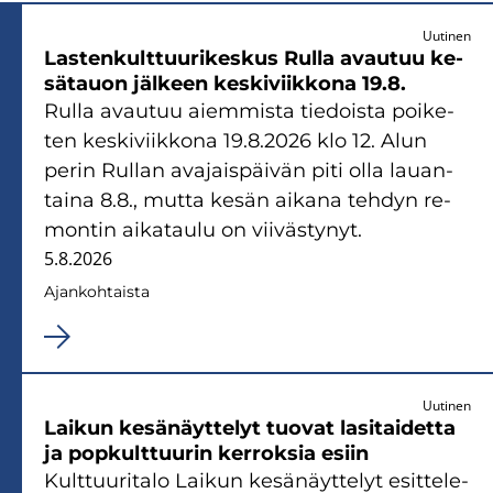
Uutinen
Las­ten­kult­tuu­ri­kes­kus Rulla avau­tuu ke­
sä­tauon jäl­keen kes­ki­viik­ko­na 19.8.
Rulla avau­tuu ai­em­mis­ta tie­dois­ta poi­ke­
ten kes­ki­viik­ko­na 19.8.2026 klo 12. Alun
perin Rul­lan ava­jais­päi­vän piti olla lau­an­
tai­na 8.8., mutta kesän ai­ka­na teh­dyn re­
mon­tin ai­ka­tau­lu on vii­väs­ty­nyt.
5.8.2026
Ajan­koh­tais­ta
Uutinen
Lai­kun ke­sä­näyt­te­lyt tuo­vat la­si­tai­det­ta
ja pop­kult­tuu­rin ker­rok­sia esiin
Kult­tuu­ri­ta­lo Lai­kun ke­sä­näyt­te­lyt esit­te­le­